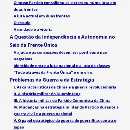
O nosso Partido consolidou-se e cresceu numa luta em
duas frentes
A luta actual em duas frentes
O estudo
A unidade e a vitória
A Questão da Independência e Autonomia no
Seio da Frente Única
A ajuda e as concessões devem ser positivas e não
negativas
Identidade entre a luta nacional e a luta de classes
"Tudo através da Frente Única" é um erro
Problemas da Guerra e da Estratégia
I. As características da China e a guerra revolucionária
II. A história militar do Kuomintang
III. A história militar do Partido Comunista da China
IV. Mudanças na estratégia militar do Partido durante a
guerra civil e a guerra nacional
V. O papel estratégico da guerra de guerrilhas contra o
Japão