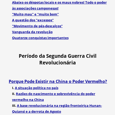
Abaixo os déspotas locais e os maus nobres! Todo o poder
às associações camponesas!
"Muito mau" e "muito bom"
A questão dos "excessos"
"Movimento de pés-descalços"
Vanguarda da revolução
Quatorze conquistas importantes
Período da Segunda Guerra Civil
Revolucionária
Porque Pode Existir na China o Poder Vermelho?
I.
A situação política no país
II.
Razões do nascimento e sobrevivência do poder
vermelho na China
III.
A base revolucionária na região fronteiriça Hunan-
Quiansi e a derrota de Agosto