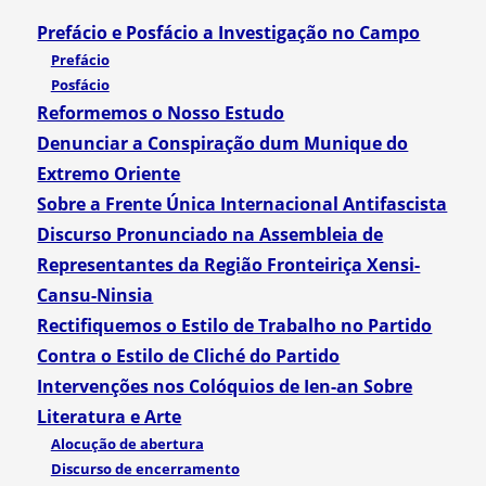
Prefácio e Posfácio a Investigação no Campo
Prefácio
Posfácio
Reformemos o Nosso Estudo
Denunciar a Conspiração dum Munique do
Extremo Oriente
Sobre a Frente Única Internacional Antifascista
Discurso Pronunciado na Assembleia de
Representantes da Região Fronteiriça Xensi-
Cansu-Ninsia
Rectifiquemos o Estilo de Trabalho no Partido
Contra o Estilo de Cliché do Partido
Intervenções nos Colóquios de Ien-an Sobre
Literatura e Arte
Alocução de abertura
Discurso de encerramento