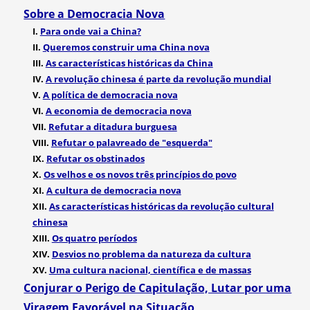
Sobre a Democracia Nova
I.
Para onde vai a China?
II.
Queremos construir uma China nova
III.
As características históricas da China
IV.
A revolução chinesa é parte da revolução mundial
V.
A política de democracia nova
VI.
A economia de democracia nova
VII.
Refutar a ditadura burguesa
VIII.
Refutar o palavreado de "esquerda"
IX.
Refutar os obstinados
X.
Os velhos e os novos três princípios do povo
XI.
A cultura de democracia nova
XII.
As características históricas da revolução cultural
chinesa
XIII.
Os quatro períodos
XIV.
Desvios no problema da natureza da cultura
XV.
Uma cultura nacional, científica e de massas
Conjurar o Perigo de Capitulação, Lutar por uma
Viragem Favorável na Situação