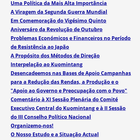
Uma Política da Mais Alta Importância
A Viragem da Segunda Guerra Mundial
Em Comemoração do Vigésimo Quinto
Aniversáro da Revolução de Outubro
Problemas Económicos e Financeiros no Período
de Resistência ao Japão
A Propósito dos Métodos de Direção
Interpelação ao Kuomintang
Desencadeemos nas Bases de Apoio Campanhas
para a Redução das Rendas, a Produção e o
"Apoio ao Governo e Preocupação com o Povo"
Comentário à XI Sessão Plenária do Comité
Executivo Central do Kuomintang e à II Sessão
do III Conselho Político Nacional
Organizemo-nos!
O Nosso Estudo e a Situação Actual