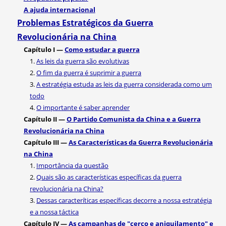
A ajuda internacional
Problemas Estratégicos da Guerra
Revolucionária na China
Capítulo I —
Como estudar a guerra
1.
As leis da guerra são evolutivas
2.
O fim da guerra é suprimir a guerra
3.
A estratégia estuda as leis da guerra considerada como um
todo
4.
O importante é saber aprender
Capítulo II —
O Partido Comunista da China e a Guerra
Revolucionária na China
Capítulo III —
As Características da Guerra Revolucionária
na China
1.
Importância da questão
2.
Quais são as características específicas da guerra
revolucionária na China?
3.
Dessas caracteríticas específicas decorre a nossa estratégia
e a nossa táctica
Capítulo IV —
As campanhas de "cerco e aniquilamento" e