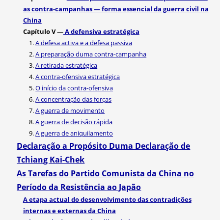
as contra-campanhas — forma essencial da guerra civil na
China
Capítulo V —
A defensiva estratégica
1.
A defesa activa e a defesa passiva
2.
A preparação duma contra-campanha
3.
A retirada estratégica
4.
A contra-ofensiva estratégica
5.
O início da contra-ofensiva
6.
A concentração das forças
7.
A guerra de movimento
8.
A guerra de decisão rápida
9.
A guerra de aniquilamento
Declaração a Propósito Duma Declaração de
Tchiang Kai-Chek
As Tarefas do Partido Comunista da China no
Período da Resistência ao Japão
A etapa actual do desenvolvimento das contradições
internas e externas da China