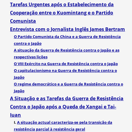
Tarefas Urgentes após o Estabelecimento da
Cooperação entre o Kuomintang e o Partido
Comunista
Entrevista com o Jornalista Inglês James Bertram
O Partido Comunista da China e a Guerra de Resistência
contra o Japão
A situação da Guerra de Resistência contra o Japão e as
respectivas lições
O VIII Exército na Guerra de Resistência contra o Japão
O capitulacionismo na Guerra de Resistência contra o
Japão
O regime democrático e a Guerra de Resistência contra o
Japão
A Situação e as Tarefas da Guerra de Resistência
Contra o Japão após a Queda de Xangai e Tai-
Iuan
I.
A situação actual caracteriza-se pela transição da
resistência parcial à resistência geral