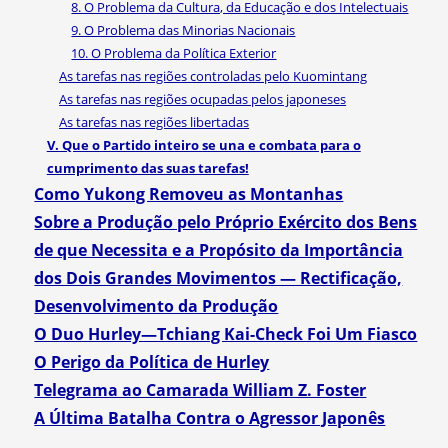
8. O Problema da Cultura, da Educação e dos Intelectuais
9. O Problema das Minorias Nacionais
10. O Problema da Política Exterior
As tarefas nas regiões controladas pelo Kuomintang
As tarefas nas regiões ocupadas pelos japoneses
As tarefas nas regiões libertadas
V. Que o Partido inteiro se una e combata para o
cumprimento das suas tarefas!
Como Yukong Removeu as Montanhas
Sobre a Produção pelo Próprio Exército dos Bens
de que Necessita e a Propósito da Importância
dos Dois Grandes Movimentos — Rectificação,
Desenvolvimento da Produção
O Duo Hurley—Tchiang Kai-Check Foi Um Fiasco
O Perigo da Política de Hurley
Telegrama ao Camarada William Z. Foster
A Última Batalha Contra o Agressor Japonês