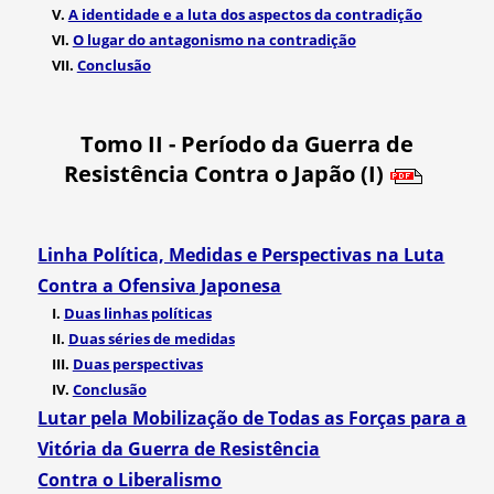
V.
A identidade e a luta dos aspectos da contradição
VI.
O lugar do antagonismo na contradição
VII.
Conclusão
Tomo II - Período da Guerra de
Resistência Contra o Japão (I)
Linha Política, Medidas e Perspectivas na Luta
Contra a Ofensiva Japonesa
I.
Duas linhas políticas
II.
Duas séries de medidas
III.
Duas perspectivas
IV.
Conclusão
Lutar pela Mobilização de Todas as Forças para a
Vitória da Guerra de Resistência
Contra o Liberalismo