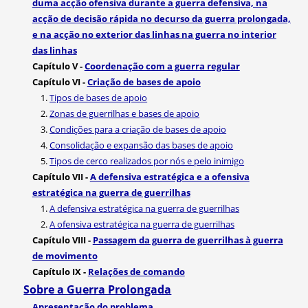
duma acção ofensiva durante a guerra defensiva, na
acção de decisão rápida no decurso da guerra prolongada,
e na acção no exterior das linhas na guerra no interior
das linhas
Capítulo V -
Coordenação com a guerra regular
Capítulo VI -
Criação de bases de apoio
1.
Tipos de bases de apoio
2.
Zonas de guerrilhas e bases de apoio
3.
Condições para a criação de bases de apoio
4.
Consolidação e expansão das bases de apoio
5.
Tipos de cerco realizados por nós e pelo inimigo
Capítulo VII -
A defensiva estratégica e a ofensiva
estratégica na guerra de guerrilhas
1.
A defensiva estratégica na guerra de guerrilhas
2.
A ofensiva estratégica na guerra de guerrilhas
Capítulo VIII -
Passagem da guerra de guerrilhas à guerra
de movimento
Capítulo IX -
Relações de comando
Sobre a Guerra Prolongada
Apresentação do problema