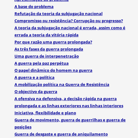
A base do problema
Refutação da teoria da subjugação nacional
Compromisso ou resistência? Corrupção ou progresso?
A teoria da subjugação nacional é errada, assim como é
errada a teoria da vitória rápida
Por que razão uma guerra prolongada?
As três fases da guerra prolongada
Uma guerra de interpenetração
A guerra pela paz perpétua
O papel dinâmico do homem na guerra
A guerra e a política
A mobilização política na Guerra de Resistência
O objectivo da guerra
A ofensiva na defensiva, a decisão rápida na guerra
prolongada e as linhas exteriores nas linhas interiores
Iniciativa, flexibilidade e plano
Guerra de movimento, guerra de guerrilhas e guerra de
posições
Guerra de desgaste e guerra de aniquilamento