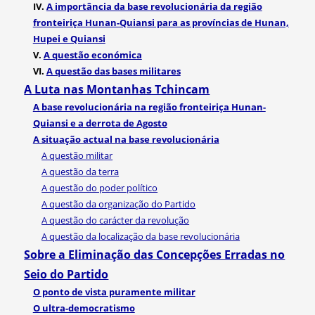
IV.
A importância da base revolucionária da região
fronteiriça Hunan-Quiansi para as províncias de Hunan,
Hupei e Quiansi
V.
A questão económica
VI.
A questão das bases militares
A Luta nas Montanhas Tchincam
A base revolucionária na região fronteiriça Hunan-
Quiansi e a derrota de Agosto
A situação actual na base revolucionária
A questão militar
A questão da terra
A questão do poder político
A questão da organização do Partido
A questão do carácter da revolução
A questão da localização da base revolucionária
Sobre a Eliminação das Concepções Erradas no
Seio do Partido
O ponto de vista puramente militar
O ultra-democratismo