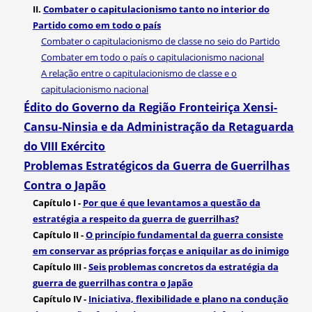
II.
Combater o capitulacionismo tanto no interior do
Partido como em todo o país
Combater o capitulacionismo de classe no seio do Partido
Combater em todo o país o capitulacionismo nacional
A relação entre o capitulacionismo de classe e o
capitulacionismo nacional
Édito do Governo da Região Fronteiriça Xensi-
Cansu-Ninsia e da Administração da Retaguarda
do VIII Exército
Problemas Estratégicos da Guerra de Guerrilhas
Contra o Japão
Capítulo I -
Por que é que levantamos a questão da
estratégia a respeito da guerra de guerrilhas?
Capítulo II -
O princípio fundamental da guerra consiste
em conservar as próprias forças e aniquilar as do inimigo
Capítulo III -
Seis problemas concretos da estratégia da
guerra de guerrilhas contra o Japão
Capítulo IV -
Iniciativa, flexibilidade e plano na condução