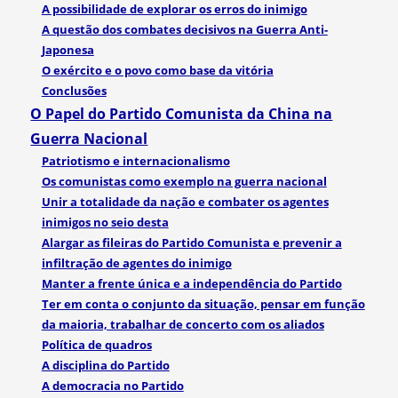
A possibilidade de explorar os erros do inimigo
A questão dos combates decisivos na Guerra Anti-
Japonesa
O exército e o povo como base da vitória
Conclusões
O Papel do Partido Comunista da China na
Guerra Nacional
Patriotismo e internacionalismo
Os comunistas como exemplo na guerra nacional
Unir a totalidade da nação e combater os agentes
inimigos no seio desta
Alargar as fileiras do Partido Comunista e prevenir a
infiltração de agentes do inimigo
Manter a frente única e a independência do Partido
Ter em conta o conjunto da situação, pensar em função
da maioria, trabalhar de concerto com os aliados
Política de quadros
A disciplina do Partido
A democracia no Partido