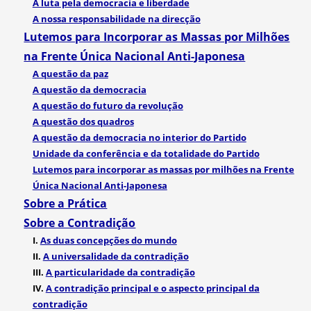
A luta pela democracia e liberdade
A nossa responsabilidade na direcção
Lutemos para Incorporar as Massas por Milhões
na Frente Única Nacional Anti-Japonesa
A questão da paz
A questão da democracia
A questão do futuro da revolução
A questão dos quadros
A questão da democracia no interior do Partido
Unidade da conferência e da totalidade do Partido
Lutemos para incorporar as massas por milhões na Frente
Única Nacional Anti-Japonesa
Sobre a Prática
Sobre a Contradição
I.
As duas concepções do mundo
II.
A universalidade da contradição
III.
A particularidade da contradição
IV.
A contradição principal e o aspecto principal da
contradição