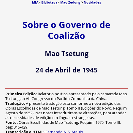
MIA
>
Biblioteca
>
Mao Zedong
>
Novidades
Sobre o Governo de
Coalizão
Mao Tsetung
24 de Abril de 1945
Primeira Edição:
Relatório político apresentado pelo camarada Mao
Tsetung ao VII Congresso do Partido Comunista da China.
Tradução:
A presente tradução está conforme à nova edição das
Obras Escolhidas de Mao Tsetung, Tomo II (Edições do Povo, Pequim,
Agosto de 1952). Nas notas introduziram-se alterações, para atender
as necessidades de edição em línguas estrangeiras.
Fonte:
Obras Escolhidas de Mao Tsetung, Pequim, 1975, Tomo III,
pág: 315-429.
Transcrição e HTML:
Fernando A. S. Araújo