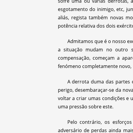
sofre uma ou várias derrotas, 
esgotamento do inimigo, etc, jun
aliás, regista também novas mo
potência relativa dos dois exérci
Admitamos que é o nosso exér
a situação mudam no outro se
compensação, começam a aparec
fenómeno completamente novo, d
A derrota duma das partes c
perigo, desembaraçar-se da nova 
voltar a criar umas condições e 
uma pressão sobre este.
Pelo contrário, os esforç
adversário de perdas ainda mai