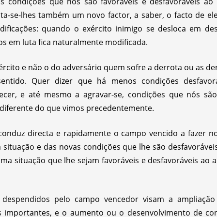
as condições que nos são favoráveis e desfavoráveis ao 
ta-se-lhes também um novo factor, a saber, o facto de ele 
dificações: quando o exército inimigo se desloca em de
tos em luta fica naturalmente modificada.
cito e não o do adversário quem sofre a derrota ou as der
ntido. Quer dizer que há menos condições desfavor
er, e até mesmo a agravar-se, condições que nós são 
iferente do que vimos precedentemente.
onduz directa e rapidamente o campo vencido a fazer no
situação e das novas condições que lhe são desfavoráveis
uma situação que lhe sejam favoráveis e desfavoráveis ao a
os despendidos pelo campo vencedor visam a ampliação 
s importantes, e o aumento ou o desenvolvimento de co