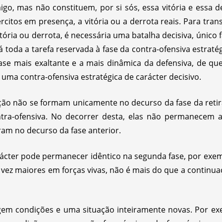
igo, mas não constituem, por si sós, essa vitória e essa de
rcitos em presença, a vitória ou a derrota reais. Para tra
itória ou derrota, é necessária uma batalha decisiva, único
stá toda a tarefa reservada à fase da contra-ofensiva estraté
ase mais exaltante e a mais dinâmica da defensiva, de que 
uma contra-ofensiva estratégica de carácter decisivo.
ção não se formam unicamente no decurso da fase da retir
ontra-ofensiva. No decorrer desta, elas não permanecem 
am no decurso da fase anterior.
rácter pode permanecer idêntico na segunda fase, por exe
 vez maiores em forças vivas, não é mais do que a continu
gem condições e uma situação inteiramente novas. Por ex