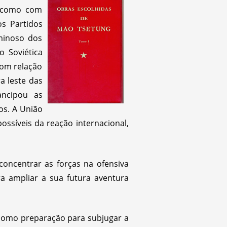
a como com
os Partidos
minoso dos
o Soviética
com relação
a leste das
ancipou as
os. A União
ossíveis da reação internacional,
concentrar as forças na ofensiva
a ampliar a sua futura aventura
 como preparação para subjugar a