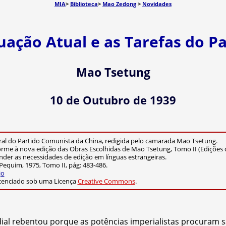
MIA
>
Biblioteca
>
Mao Zedong
>
Novidades
uação Atual e as Tarefas do P
Mao Tsetung
10 de Outubro de 1939
al do Partido Comunista da China, redigida pelo camarada Mao Tsetung.
rme à nova edição das Obras Escolhidas de Mao Tsetung, Tomo II (Edições 
nder as necessidades de edição em línguas estrangeiras.
equim, 1975, Tomo II, pág: 483-486.
jo
cenciado sob uma Licença
Creative Commons
.
dial rebentou porque as potências imperialistas procuram s