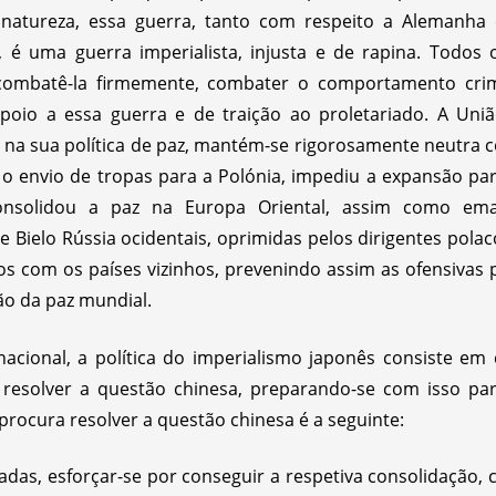
r natureza, essa guerra, tanto com respeito a Alemanh
a, é uma guerra imperialista, injusta e de rapina. Todos 
mbatê-la firmemente, combater o comportamento cri
poio a essa guerra e de traição ao proletariado. A Uniã
, na sua política de paz, mantém-se rigorosamente neutra 
 o envio de tropas para a Polónia, impediu a expansão par
onsolidou a paz na Europa Oriental, assim como em
e Bielo Rússia ocidentais, oprimidas pelos dirigentes polac
os com os países vizinhos, prevenindo assim as ofensivas p
ção da paz mundial.
nacional, a política do imperialismo japonês consiste em 
 resolver a questão chinesa, preparando-se com isso par
 procura resolver a questão chinesa é a seguinte:
adas, esforçar-se por conseguir a respetiva consolidação,