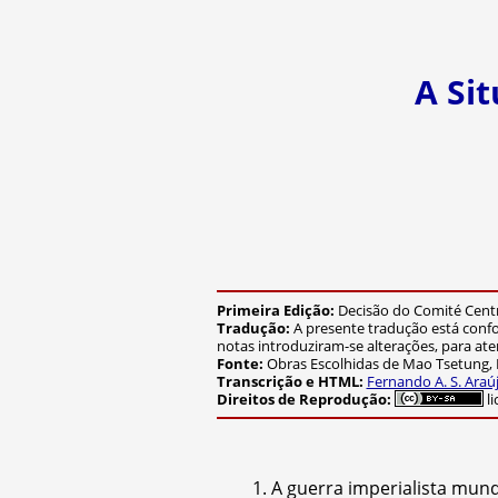
A Sit
Primeira Edição:
Decisão do Comité Centr
Tradução:
A presente tradução está confo
notas introduziram-se alterações, para ate
Fonte:
Obras Escolhidas de Mao Tsetung, P
Transcrição e HTML:
Fernando A. S. Araú
Direitos de Reprodução:
li
1. A guerra imperialista mun