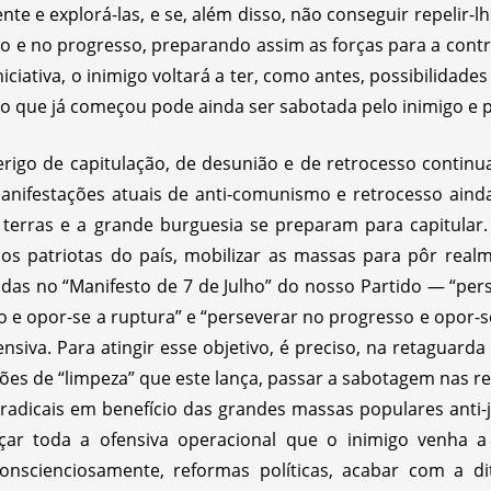
te e explorá-las, e se, além disso, não conseguir repelir-lh
ão e no progresso, preparando assim as forças para a contr
niciativa, o inimigo voltará a ter, como antes, possibilidad
rio que já começou pode ainda ser sabotada pelo inimigo e p
erigo de capitulação, de desunião e de retrocesso continu
manifestações atuais de anti-comunismo e retrocesso ai
terras e a grande burguesia se preparam para capitular.
s patriotas do país, mobilizar as massas para pôr real
idas no “Manifesto de 7 de Julho” do nosso Partido — “pers
ão e opor-se a ruptura” e “perseverar no progresso e opor-
nsiva. Para atingir esse objetivo, é preciso, na retaguarda
ões de “limpeza” que este lança, passar a sabotagem nas re
radicais em benefício das grandes massas populares anti-
açar toda a ofensiva operacional que o inimigo venha a
conscienciosamente, reformas políticas, acabar com a d