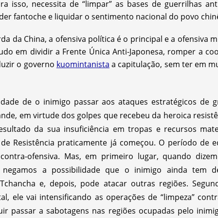
ra isso, necessita de “limpar” as bases de guerrilhas an
er fantoche e liquidar o sentimento nacional do povo chin
a da China, a ofensiva política é o principal e a ofensiva mi
etudo em dividir a Frente Única Anti-Japonesa, romper a c
duzir o governo
kuomintanista
a capitulação, sem ter em mu
ilidade de o inimigo passar aos ataques estratégicos de
ande, em virtude dos golpes que recebeu da heroica resistê
ltado da sua insuficiência em tropas e recursos mater
a de Resistência praticamente já começou. O período de e
contra-ofensiva. Mas, em primeiro lugar, quando dizemo
 negamos a possibilidade que o inimigo ainda tem de
ar Tchancha e, depois, pode atacar outras regiões. Seg
ntal, ele vai intensificando as operações de “limpeza” cont
uir passar a sabotagens nas regiões ocupadas pelo inimigo