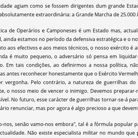
dade agiam como se fossem dirigentes dum grande Estado
bsolutamente extraordinária: a Grande Marcha de 25.000
ica de Operários e Camponeses é um Estado mas, actual
il, ainda estamos no período da defensiva estratégica e o n
o aos efectivos e aos meios técnicos, o nosso exército é ai
ainda é muito pequeno, o adversário só pensa em liquidar-
. Em tais condições, ao definirmos a nossa política, nã
 mas antes reconhecer honestamente que o Exército Vermel
er vergonha. Pelo contrário, a natureza de guerrilhas do 
orte, o nosso meio de vencer o inimigo. Devemos preparar-
vel. No futuro, esse carácter de guerrilhas tornar-se-á pa
ário renunciar, mas por agora é algo precioso a que devem
nos, senão vamo-nos embora", tal é a fórmula popular par
tualidade. Não existe especialista militar no mundo que