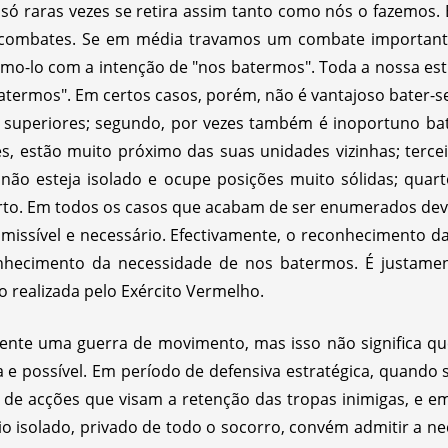
 só raras vezes se retira assim tanto como nós o fazemos.
combates. Se em média travamos um combate importante 
mo-lo com a intenção de "nos batermos". Toda a nossa estr
termos". Em certos casos, porém, não é vantajoso bater-se
s superiores; segundo, por vezes também é inoportuno bate
 estão muito próximo das suas unidades vizinhas; tercei
não esteja isolado e ocupe posições muito sólidas; quar
erto. Em todos os casos que acabam de ser enumerados deve
admissível e necessário. Efectivamente, o reconhecimento da
nhecimento da necessidade de nos batermos. É justamente
 realizada pelo Exército Vermelho.
ente uma guerra de movimento, mas isso não significa qu
a e possível. Em período de defensiva estratégica, quando
de acções que visam a retenção das tropas inimigas, e em
o isolado, privado de todo o socorro, convém admitir a ne