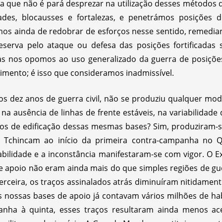
a que não é pará desprezar na utilização desses métodos 
dades, blocausses e fortalezas, e penetrámos posições
amos ainda de redobrar de esforços nesse sentido, remediar 
erva pelo ataque ou defesa das posições fortificadas 
as nos opomos ao uso generalizado da guerra de posições
imento; é isso que consideramos inadmissível.
s dez anos de guerra civil, não se produziu qualquer mod
na ausência de linhas de frente estáveis, na variabilidade
nos de edificação dessas mesmas bases? Sim, produziram-se
 Tchincam ao início da primeira contra-campanha no Qu
ariabilidade e a inconstância manifestaram-se com vigor. O 
de apoio não eram ainda mais do que simples regiões de gue
rceira, os traços assinalados atrás diminuíram nitidament
as nossas bases de apoio já contavam vários milhões de habi
anha à quinta, esses traços resultaram ainda menos ac