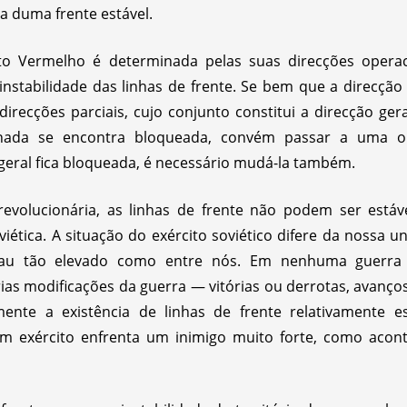
a duma frente estável.
ito Vermelho é determinada pelas suas direcções operac
instabilidade das linhas de frente. Se bem que a direcçã
irecções parciais, cujo conjunto constitui a direcção ge
nada se encontra bloqueada, convém passar a uma o
geral fica bloqueada, é necessário mudá-la também.
revolucionária, as linhas de frente não podem ser estáv
ética. A situação do exército soviético difere da nossa u
rau tão elevado como entre nós. Em nenhuma guerra p
ias modificações da guerra — vitórias ou derrotas, avanço
mente a existência de linhas de frente relativamente 
 exército enfrenta um inimigo muito forte, como acont