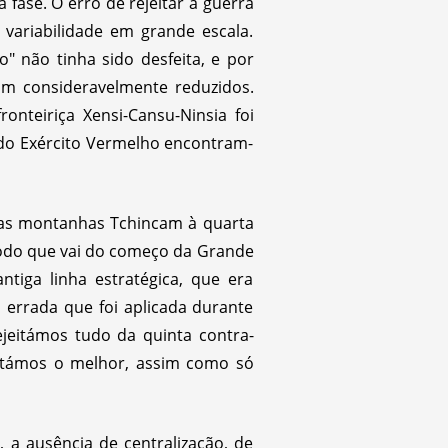
fase. O erro de rejeitar a guerra
 variabilidade em grande escala.
 não tinha sido desfeita, e por
ram consideravelmente reduzidos.
onteiriça Xensi-Cansu-Ninsia foi
s do Exército Vermelho encontram-
 nas montanhas Tchincam à quarta
íodo que vai do começo da Grande
tiga linha estratégica, que era
a errada que foi aplicada durante
ejeitámos tudo da quinta contra-
itámos o melhor, assim como só
, a ausência de centralização, de