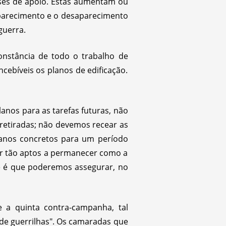
bases de apoio. Estas aumentam ou
aparecimento e o desaparecimento
guerra.
constância de todo o trabalho de
cebíveis os planos de edificação.
lanos para as tarefas futuras, não
retiradas; não devemos recear as
planos concretos para um período
ar tão aptos a permanecer como a
te é que poderemos assegurar, no
e a quinta contra-campanha, tal
o de guerrilhas". Os camaradas que