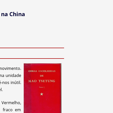
 na China
ovimento.
uma unidade
nos inútil.
l.
 Vermelho,
o fraco em