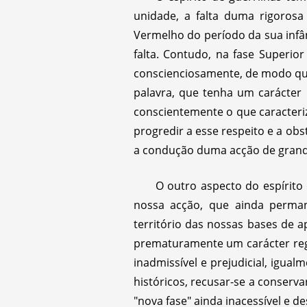
unidade, a falta duma rigorosa 
Vermelho do período da sua infân
falta. Contudo, na fase Superi
conscienciosamente, de modo que 
palavra, que tenha um carácter 
conscientemente o que caracteriz
progredir a esse respeito e a obs
a condução duma acção de grand
O outro aspecto do espírito 
nossa acção, que ainda permane
território das nossas bases de a
prematuramente um carácter regu
inadmissível e prejudicial, igua
históricos, recusar-se a conserv
"nova fase" ainda inacessível e d