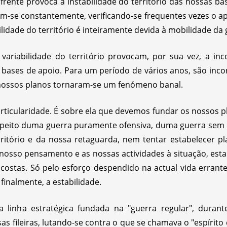
e frente provoca a instabilidade do território das nossas 
-se constantemente, verificando-se frequentes vezes o 
ilidade do território é inteiramente devida à mobilidade da 
variabilidade do território provocam, por sua vez, a in
s bases de apoio. Para um período de vários anos, são incon
 nossos planos tornaram-se um fenómeno banal.
articularidade. É sobre ela que devemos fundar os nossos p
espeito duma guerra puramente ofensiva, duma guerra sem 
ritório e da nossa retaguarda, nem tentar estabelecer 
osso pensamento e as nossas actividades à situação, est
s costas. Só pelo esforço despendido na actual vida erran
inalmente, a estabilidade.
 linha estratégica fundada na "guerra regular", durant
as fileiras, lutando-se contra o que se chamava o "espírit