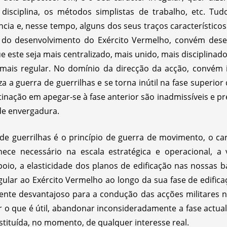
disciplina, os métodos simplistas de trabalho, etc. Tud
cia e, nesse tempo, alguns dos seus traços característico
or do desenvolvimento do Exército Vermelho, convém dese
este seja mais centralizado, mais unido, mais disciplinado
mais regular. No domínio da direcção da acção, convém 
a a guerra de guerrilhas e se torna inútil na fase superio
tinação em apegar-se à fase anterior são inadmissíveis e pr
e envergadura.
de guerrilhas é o princípio de guerra de movimento, o ca
ce necessário na escala estratégica e operacional, a va
poio, a elasticidade dos planos de edificação nas nossas 
lar ao Exército Vermelho ao longo da sua fase de edifica
lmente desvantajoso para a condução das acções militares n
ar o que é útil, abandonar inconsideradamente a fase actual
estituída, no momento, de qualquer interesse real.