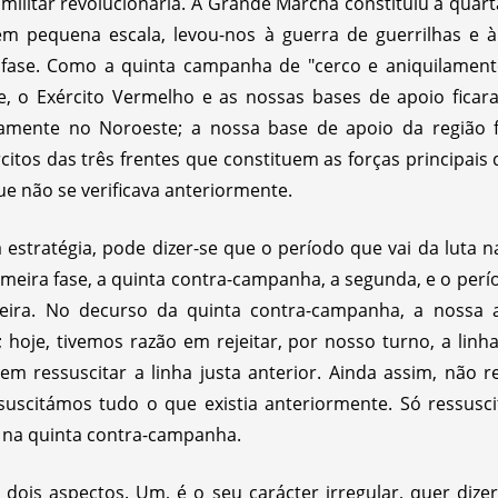
ilitar revolucionária. A Grande Marcha constituiu a quarta 
 em pequena escala, levou-nos à guerra de guerrilhas e à
fase. Como a quinta campanha de "cerco e aniquilamento"
e, o Exército Vermelho e as nossas bases de apoio fica
amente no Noroeste; a nossa base de apoio da região fr
rcitos das três frentes que constituem as forças principai
e não se verificava anteriormente.
 estratégia, pode dizer-se que o período que vai da luta
imeira fase, a quinta contra-campanha, a segunda, e o per
eira. No decurso da quinta contra-campanha, a nossa an
o; hoje, tivemos razão em rejeitar, por nosso turno, a linh
m ressuscitar a linha justa anterior. Ainda assim, não r
uscitámos tudo o que existia anteriormente. Só ressusc
o na quinta contra-campanha.
 dois aspectos. Um, é o seu carácter irregular, quer dizer