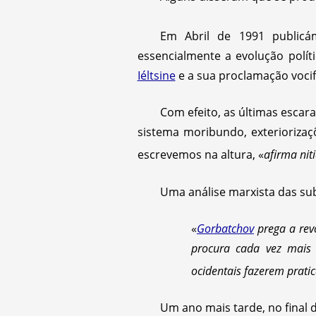
Em Abril de 1991 public
essencialmente a evolução polít
Iéltsine
e a sua proclamação vocif
Com efeito, as últimas escar
sistema moribundo, exterioriza
escrevemos na altura, «
afirma nit
Uma análise marxista das sub
«
Gorbatchov
prega a revo
procura cada vez mais 
ocidentais fazerem prati
Um ano mais tarde, no final 