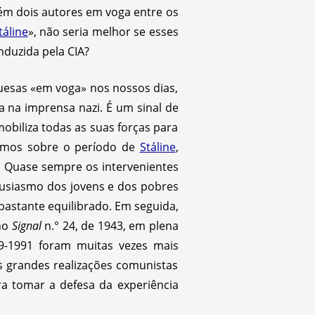
ém dois autores em voga entre os
táline
», não seria melhor se esses
nduzida pela CIA?
uesas «em voga» nos nossos dias,
 na imprensa nazi. É um sinal de
obiliza todas as suas forças para
zemos sobre o período de
Stáline
,
. Quase sempre os intervenientes
tusiasmo dos jovens e dos pobres
bastante equilibrado. Em seguida,
 no
Signal
n.° 24, de 1943, em plena
9-1991 foram muitas vezes mais
as grandes realizações comunistas
ara tomar a defesa da experiência