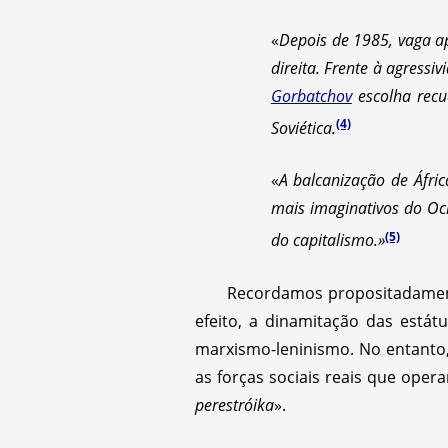
«
Depois de 1985, vaga ap
direita. Frente à agressi
Gorbatchov
escolha recu
(4)
Soviética.
«
A balcanização de Áfri
mais imaginativos do Oc
(5)
do capitalismo.»
Recordamos propositadament
efeito, a dinamitação das está
marxismo-leninismo. No entanto, 
as forças sociais reais que ope
perestróika
».