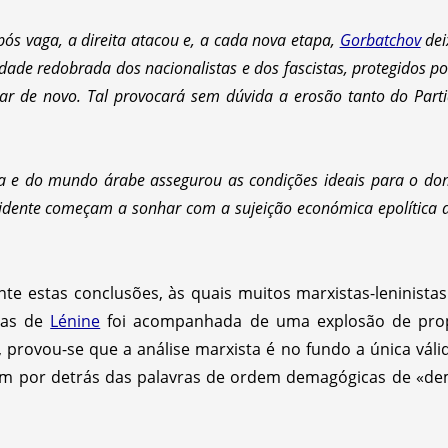
ós vaga, a direita atacou e, a cada nova etapa,
Gorbatchov
dei
vidade redobrada dos nacionalistas e dos fascistas, protegidos p
ar de novo. Tal provocará sem dúvida a erosão tanto do Par
ca e do mundo árabe assegurou as condições ideais para o domí
idente começam a sonhar com a sujeição económica epolítica 
e estas conclusões, às quais muitos marxistas-leninist
tuas de
Lénine
foi acompanhada de uma explosão de pro
provou-se que a análise marxista é no fundo a única váli
ram por detrás das palavras de ordem demagógicas de «dem