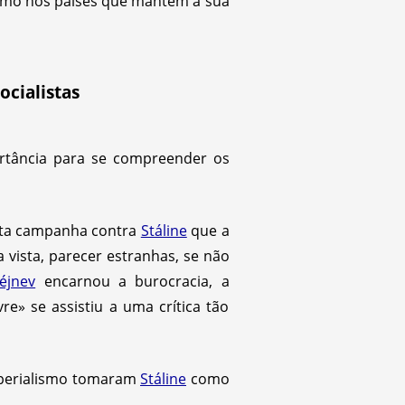
como nos países que mantêm a sua
ocialistas
tância para se compreender os
enta campanha contra
Stáline
que a
ista, parecer estranhas, se não
éjnev
encarnou a burocracia, a
e» se assistiu a uma crítica tão
imperialismo tomaram
Stáline
como