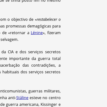
ue se tinha posto fim no mesmo
om o objectivo de «
restabelecer o
mas promessas demagógicas para
o de «retornar a
Lénine
», fizeram
 selvagem.
da CIA e dos serviços secretos
nte importante da guerra total
xacerbação das contradições, a
 habituais dos serviços secretos
nticomunistas, guerras militares,
nha anti-
Stáline
esteve no centro
 de guerra americana, Kissinger e