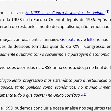
(1)
ámos o livro
A URSS e a Contra-Revolução de Veludo
,
ica da URSS e da Europa Oriental depois de 1956. Após o
erada do restabelecimento do capitalismo, não temos nada
amuças confusas entre Iánnaiev,
Gorbatchov
e
Iéltsine
não f
ções de decisões tomadas quando do XXVIII Congresso, em
idamente a ruptura com o socialismo e a passagem à economia c
versões ocorridas na URSS tinha conduzido, já no final de 
lução lenta, progressiva mas sistemática para a restauração ca
apoios, tanto políticos como económicos, no mundo imperia
(3)
camente tudo o que querem na União Soviética.»
de 1990, pudemos concluir a nossa análise nos seguintes te