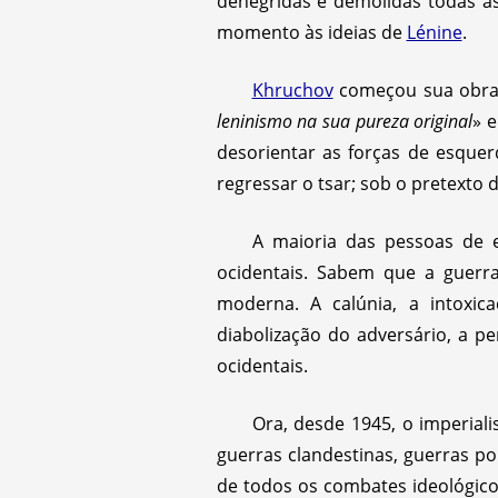
denegridas e demolidas todas as
momento às ideias de
Lénine
.
Khruchov
começou sua obra 
leninismo na sua pureza original
» 
desorientar as forças de esque
regressar o tsar; sob o pretexto
A maioria das pessoas de e
ocidentais. Sabem que a guerr
moderna. A calúnia, a intoxic
diabolização do adversário, a p
ocidentais.
Ora, desde 1945, o imperiali
guerras clandestinas, guerras po
de todos os combates ideológicos