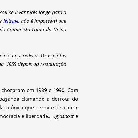
xou-se levar mais longe para a
or
Iéltsine
, não é impossível que
tido Comunista como da União
nio imperialista. Os espíritos
da URSS depois da restauração
as chegaram em 1989 e 1990. Com
paganda clamando a derrota do
da, a única que permite descobrir
ocracia e liberdade», «
glasnost
e