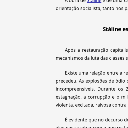
A obra de
Stáline
é de uma ca
orientação socialista, tanto nos 
Stáline e
Após a restauração capital
mecanismos da luta das classes s
Existe uma relação entre a r
precedeu. As explosões de ódio
incompreensíveis. Durante o
estagnação, a corrupção e o mil
violenta, excitada, raivosa contra
É evidente que no decurso d
alvo para acabar com o que resta