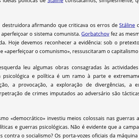
 ideias políticas de
Stáline
constatámos, simplesmente, q
destruidora afirmando que criticava os erros de
Stáline
c
e aperfeiçoar o sistema comunista.
Gorbatchov
fez as mes
rda. Hoje devemos reconhecer a evidência: sob o pretext
 de «aperfeiçoar o comunismo», ressuscitaram o capitalismo
squerda leu algumas obras consagradas às actividades 
a psicológica e política é um ramo à parte e extremame
ação, a provocação, a exploração de divergências, a e
erpetração de crimes imputados ao adversário são tácticas
smo «democrático» investiu meios colossais nas guerras a
líticas e guerras psicológicas. Não é evidente que a campa
 contra o socialismo? Os porta-vozes oficiais da máquina