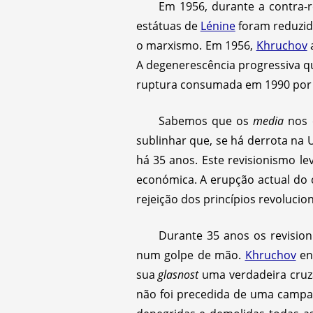
Em 1956, durante a contra-
estátuas de
Lénine
foram reduzid
o marxismo. Em 1956,
Khruchov
A degenerescência progressiva qu
ruptura consumada em 1990 po
Sabemos que os
media
nos 
sublinhar que, se há derrota na U
há 35 anos. Este revisionismo le
económica. A erupção actual do 
rejeição dos princípios revoluci
Durante 35 anos os revisio
num golpe de mão.
Khruchov
en
sua
glasnost
uma verdadeira cruz
não foi precedida de uma campa