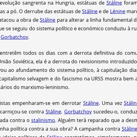
revolução sangrenta na Hungria, estátuas de
Stáline
foram 
as a pó. O derrube das estátuas de
Stáline
e de
Lénine
marc
atacou a obra de
Stáline
para alterar a linha fundamental 
e se seguiu do sistema político e económico conduziu à rup
r
Gorbatchov
.
entretêm todos os dias com a derrota definitiva do c
nião Soviética, ela é a derrota do revisionismo introduzid
vou ao afundamento do sistema político, à capitulação dia
capitalismo selvagem e do fascismo na URSS mostra bem 
onários do marxismo-leninismo.
nistas empenharam-se em derrotar
Stáline
. Uma vez
Stáli
carniçou-se contra
Stáline
.
Gorbatchov
sucedeu-o, conduz
ada contra o
stalinismo
. Alguém terá reparado que a de
nha política contra a sua obra? A campanha contra
Stálin