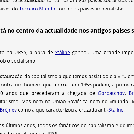
ndente actualidade, tanto nos antigos países socialistas 
países do
Terceiro Mundo
como nos países imperialistas.
stá no centro da actualidade nos antigos países s
ista na URSS, a obra de
Stáline
ganhou uma grande impor
ob o socialismo.
estauração do capitalismo a que temos assistido e a virul
 contra um homem que morreu em 1953 podem, à primeira v
s 20 anos que precederam a chegada de
Gorbatchov
,
Br
itarismo. Mas nem na União Soviética nem no «mundo livr
Bréjnev
como a que caracterizou a cruzada anti-
Stáline
.
os últimos anos, todos os fanáticos do capitalismo e do 
va do socialismo na URSS.