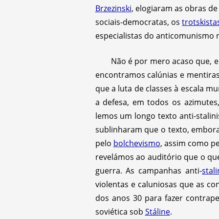
Brzezinski
, elogiaram as obras d
sociais-democratas, os
trotskista
especialistas do anticomunismo r
Não é por mero acaso que, e
encontramos calúnias e mentira
que a luta de classes à escala m
a defesa, em todos os azimutes
lemos um longo texto anti-stali
sublinharam que o texto, embora
pelo
bolchevismo
, assim como pe
revelámos ao auditório que o qu
guerra. As campanhas anti-
stali
violentas e caluniosas que as co
dos anos 30 para fazer contrapes
soviética sob
Stáline
.