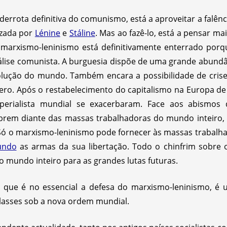
errota definitiva do comunismo, está a aproveitar a falênc
izada por
Lénine
e
Stáline
. Mas ao fazê-lo, está a pensar m
 marxismo-leninismo está definitivamente enterrado por
nálise comunista. A burguesia dispõe de uma grande abund
evolução do mundo. Também encara a possibilidade de crise
ero. Após o restabelecimento do capitalismo na Europa de 
perialista mundial se exacerbaram. Face aos abismos
abrem diante das massas trabalhadoras do mundo inteiro,
Só o marxismo-leninismo pode fornecer às massas trabalha
undo
as armas da sua libertação. Todo o chinfrim sobre
 mundo inteiro para as grandes lutas futuras.
, que é no essencial a defesa do marxismo-leninismo, é 
 classes sob a nova ordem mundial.