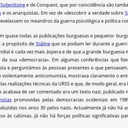
e
Soljenítsine
e de Conquest, que por coincidência são tamb
s
e os anarquistas. Em vez de «descobrir a verdade sobre
S
evelassem os meandros da guerra psicológica e política co
m quase todas as publicações burguesas e pequeno- burg
s a propósito de
Stáline
que se podiam ler durante a guerra
undial é cada vez mais áspera e de que a grande burguesia m
, da sua «democracia». Em algumas conferências que fi
nista e perguntámos às pessoas presentes o que pensavam
 violentamente anticomunista, mostrava claramente o en
las realizações técnicas da URSS e que, de modo geral, era 
e acabava de ser comentado era um texto nazi, publicado
nistas
promovidas pelas democracias ocidentais em 198
nduzidas nos anos 30 pelos nazis. Actualmente já não há 
o às calúnias. Já não há forças políticas significativas p