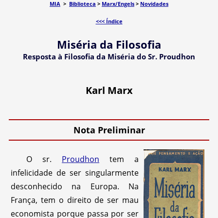
MIA
>
Biblioteca
>
Marx/Engels
>
Novidades
<<< Índice
Miséria da Filosofia
Resposta à Filosofia da Miséria do Sr. Proudhon
Karl Marx
Nota Preliminar
O sr.
Proudhon
tem a
infelicidade de ser singularmente
desconhecido na Europa. Na
França, tem o direito de ser mau
economista porque passa por ser