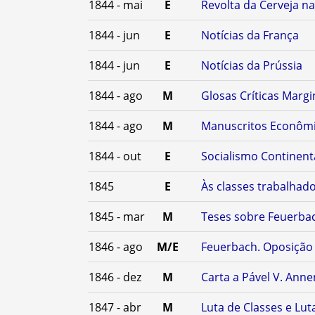
1844 - mai
E
Revolta da Cerveja na
1844 - jun
E
Notícias da França
1844 - jun
E
Notícias da Prússia
1844 - ago
M
Glosas Críticas Margi
1844 - ago
M
Manuscritos Econômic
1844 - out
E
Socialismo Continent
1845
E
Às classes trabalhad
1845 - mar
M
Teses sobre Feuerba
1846 - ago
M/E
Feuerbach. Oposição 
1846 - dez
M
Carta a Pável V. Ann
1847 - abr
M
Luta de Classes e Luta