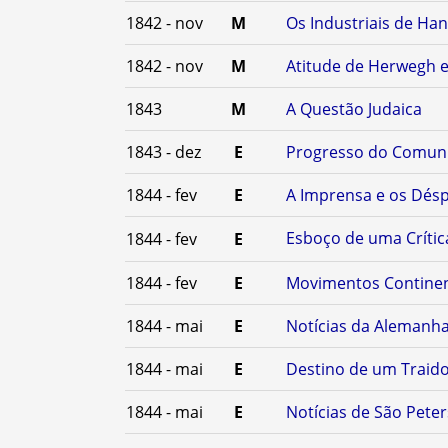
1842 - nov
M
Os Industriais de Han
1842 - nov
M
Atitude de Herwegh 
1843
M
A Questão Judaica
1843 - dez
E
Progresso do Comuni
1844 - fev
E
A Imprensa e os Dés
Esboço de uma Crític
1844 - fev
E
1844 - fev
E
Movimentos Continen
1844 - mai
E
Notícias da Alemanh
1844 - mai
E
Destino de um Traid
1844 - mai
E
Notícias de São Pete