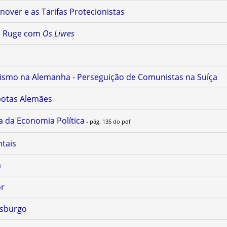
nover e as Tarifas Protecionistas
e Ruge com
Os Livres
smo na Alemanha - Perseguição de Comunistas na Suíça
potas Alemães
a da Economia Política
- pág. 135 do pdf
tais
a
or
rsburgo