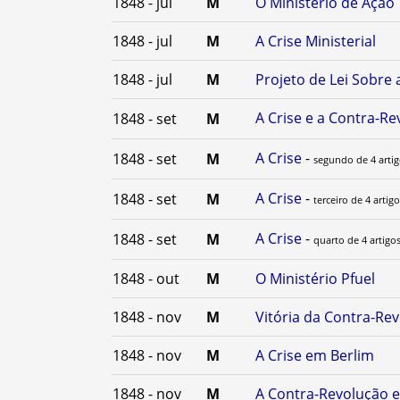
1848 - jul
M
O Ministério de Ação
1848 - jul
M
A Crise Ministerial
1848 - jul
M
Projeto de Lei Sobre
A Crise e a Contra-R
1848 - set
M
A Crise
-
1848 - set
M
segundo de 4 arti
A Crise
-
1848 - set
M
terceiro de 4 artig
A Crise
-
1848 - set
M
quarto de 4 artigo
1848 - out
M
O Ministério Pfuel
1848 - nov
M
Vitória da Contra-Re
1848 - nov
M
A Crise em Berlim
1848 - nov
M
A Contra-Revolução 