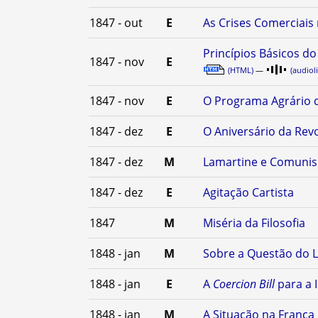
1847 - out
E
As Crises Comerciais 
Princípios Básicos 
1847 - nov
E
(HTML)
—
(audioli
1847 - nov
E
O Programa Agrário d
1847 - dez
E
O Aniversário da Rev
1847 - dez
M
Lamartine e Comuni
1847 - dez
E
Agitação Cartista
1847
M
Miséria da Filosofia
1848 - jan
M
Sobre a Questão do 
1848 - jan
E
A
Coercion Bill
para a I
1848 - jan
M
A Situação na França