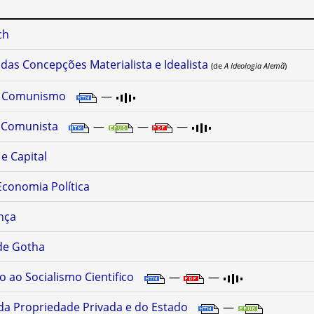
ch
das Concepções Materialista e Idealista
(de
A Ideologia Alemã
)
do Comunismo
—
o Comunista
—
—
—
e Capital
 Economia Política
nça
de Gotha
 ao Socialismo Cientifico
—
—
 da Propriedade Privada e do Estado
—