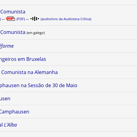
o Comunista
)
—
(PDF)
—
(audiolivro da Audioteca Crítica)
o Comunista
(em galego)
éforme
ngeiros em Bruxelas
do Comunista na Alemanha
phausen na Sessão de 30 de Maio
usen
o Camphausen
al
L’Alba