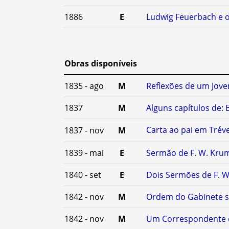
1886
E
Ludwig Feuerbach e o 
Obras disponíveis
1835 - ago
M
Reflexões de um Jove
1837
M
Alguns capítulos de: 
Carta ao pai em Tréve
1837 - nov
M
1839 - mai
E
Sermão de F. W. Krum
1840 - set
E
Dois Sermões de F. 
1842 - nov
M
Ordem do Gabinete s
1842 - nov
M
Um Correspondente