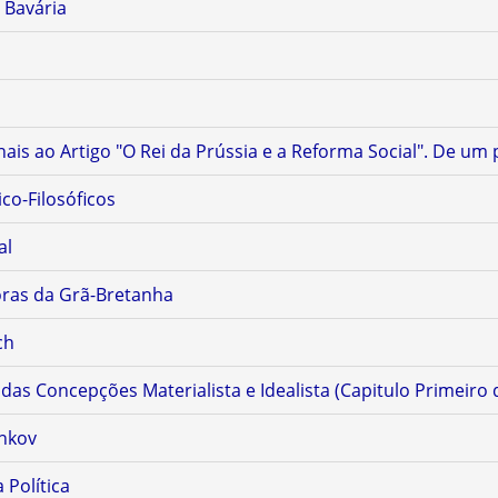
 Bavária
nais ao Artigo "O Rei da Prússia e a Reforma Social". De um 
o-Filosóficos
al
oras da Grã-Bretanha
ch
das Concepções Materialista e Idealista (Capitulo Primeiro
enkov
 Política