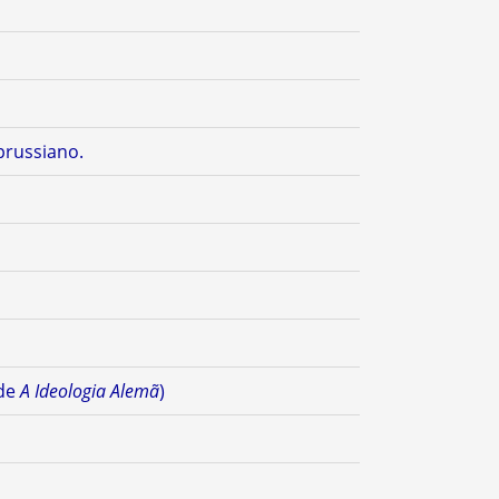
prussiano.
 de
A Ideologia Alemã
)