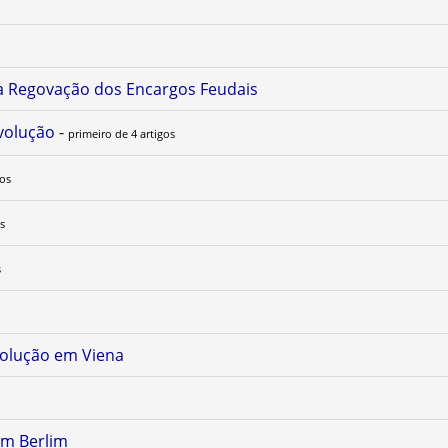
 a Regovação dos Encargos Feudais
evolução
-
primeiro de 4 artigos
gos
os
s
volução em Viena
em Berlim