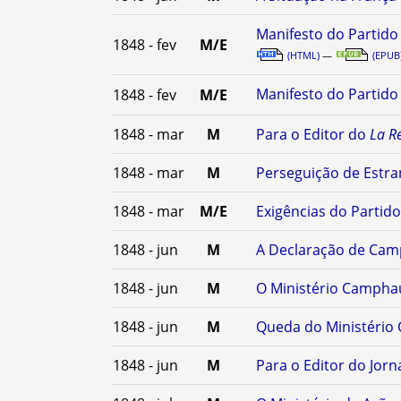
Manifesto do Partid
1848 - fev
M/E
(HTML)
—
(EPUB
Manifesto do Partid
1848 - fev
M/E
1848 - mar
M
Para o Editor do
La R
1848 - mar
M
Perseguição de Estra
1848 - mar
M/E
Exigências do Parti
1848 - jun
M
A Declaração de Cam
1848 - jun
M
O Ministério Campha
1848 - jun
M
Queda do Ministéri
1848 - jun
M
Para o Editor do Jorn