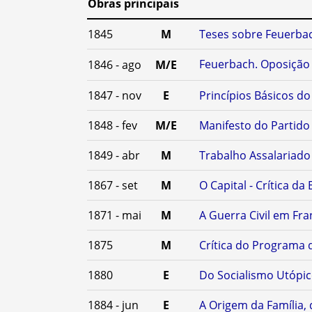
Obras principais
1845
M
Teses sobre Feuerba
Feuerbach. Oposição 
1846 - ago
M/E
1847 - nov
E
Princípios Básicos 
1848 - fev
M/E
Manifesto do Partid
1849 - abr
M
Trabalho Assalariado 
1867 - set
M
O Capital - Crítica da
1871 - mai
M
A Guerra Civil em Fra
1875
M
Crítica do Programa 
1880
E
Do Socialismo Utópico
1884 - jun
E
A Origem da Família,