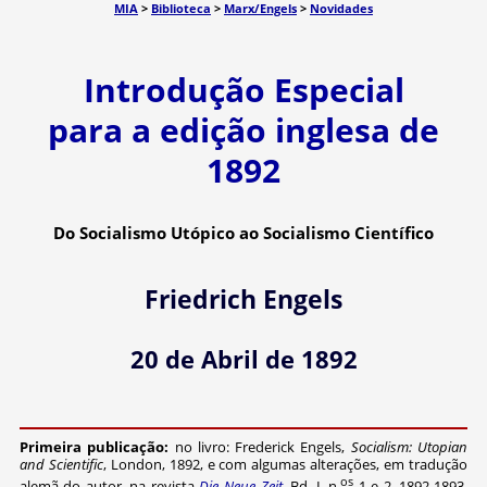
MIA
>
Biblioteca
>
Marx/Engels
>
Novidades
Introdução Especial
para a edição inglesa de
1892
Do Socialismo Utópico ao Socialismo Científico
Friedrich Engels
20 de Abril de 1892
Primeira publicação:
no livro: Frederick Engels,
Socialism: Utopian
and Scientific
, London, 1892, e com algumas alterações, em tradução
os
alemã do autor, na revista
Die Neue Zeit
, Bd. I, n.
1 e 2, 1892-1893.