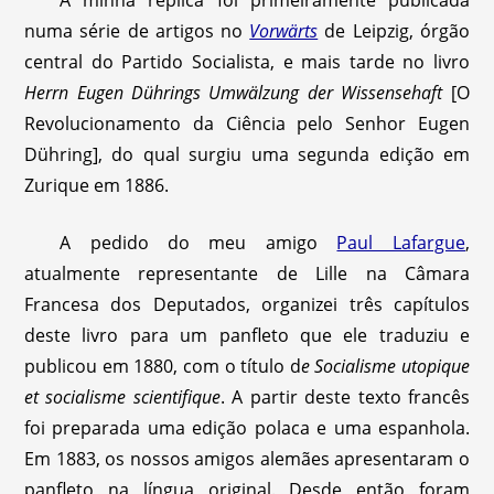
A minha réplica foi primeiramente publicada
numa série de artigos no
Vorwärts
de Leipzig, órgão
central do Partido Socialista, e mais tarde no livro
Herrn Eugen Dührings Umwälzung der Wissensehaft
[O
Revolucionamento da Ciência pelo Senhor Eugen
Dühring], do qual surgiu uma segunda edição em
Zurique em 1886.
A pedido do meu amigo
Paul Lafargue
,
atualmente representante de Lille na Câmara
Francesa dos Deputados, organizei três capítulos
deste livro para um panfleto que ele traduziu e
publicou em 1880, com o título d
e
Socialisme utopique
et socialisme scientifique
. A partir deste texto francês
foi preparada uma edição polaca e uma espanhola.
Em 1883, os nossos amigos alemães apresentaram o
panfleto na língua original. Desde então foram