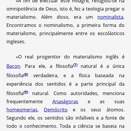
«A fim de efectuar este milagre, refugiou-se na
omnipotência de Deus, isto é, fez a teologia pregar o
materialismo. Além disso, era um
nominalista
.
Encontramos o nominalismo, a primeira forma do
materialismo, principalmente entre os escolásticos
ingleses.
«O real progenitor do materialismo inglês é
(7)
Bacon
. Para ele, a filosofia
natural é a única
(8)
filosofia
verdadeira, e a física baseada na
experiência dos sentidos é a parte principal da
(9)
filosofia
natural. Como autoridades, menciona
frequentemente
Anaxágoras
e as suas
homeomerias
,
Demócrito
e os seus átomos.
Segundo ele, os sentidos são infalíveis e a fonte de
todo o conhecimento. Toda a ciência se baseia na