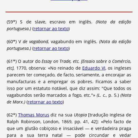
(59*) S de slave, escravo em inglês.
(Nota da edição
portuguesa.)
(
retornar ao texto
)
(60*) V
de vagabond,
vagabundo em inglês.
(Nota da edição
portuguesa.)
(
retornar ao texto
)
(61*) O autor do
Essay on Trade, etc. [Ensaio sobre o Comércio,
etc],
1770, observa: «No reinado de
Eduardo VI
, os ingleses
parecem ter começado, de facto, seriamente, a encorajar as
manufacturas e a empregar os pobres. Ficamos a saber
isso por um estatuto notável, que diz assim: "Que todos os
vagabundos serão marcados a fogo, etc."»
(L. c.,
p. 5.)
(Nota
de Marx.)
(
retornar ao texto
)
(62*)
Thomas Morus
diz na sua
Utopia
[tradução inglesa de
Ralph Robinson, London, 1869, pp. 41, 42]: «Pelo facto de
que um glutão cobiçoso e insaciável — e verdadeira praga
para a sua terra natal — pode circundar e vedar