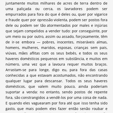
juntamente muitos milhares de acres de terra dentro de
uma paliçada ou cerca, os lavradores podem ser
empurrados para fora do que é deles ou, quer por vigarice
e fraude quer por opressão violenta, podem ser postos fora
dele ou podem ser tão atormentados por males e injúrias
que sejam compelidos a vender tudo: por conseguinte, por
um meio ou por outro, assim ou assado, forçosamente, têm
de ir-se embora — pobres, inocentes, miseráveis almas,
homens, mulheres, maridos, esposas, crianças sem pais,
viúvas, mães aflitas com os seus bebés, e todos os seus
haveres domésticos pequenos em substância, e muitos em
número, uma vez que a lavoura requer muitos braços.
Arrastam-se para longe, digo eu, para fora das casas
conhecidas a que estavam acostumados, não encontrando
qualquer lugar para descansar. Todos os seus haveres
domésticos, que valem muito pouco, ainda poderiam
suportar a venda: no entanto, sendo postos de repente
fora, são constrangidos a vendê-los por uma coisa de nada.
E quando eles vaguearam por fora até que isso tenha sido
gasto, que mais podem eles fazer então senão roubar e