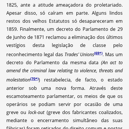
1825, ante a atitude ameaçadora do proletariado.
Apesar disso, só caíram em parte. Alguns lindos
restos dos velhos Estatutos só desapareceram em
1859. Finalmente, um decreto do Parlamento de 29
de Junho de 1871 reclamou a eliminação dos últimos
vestígios desta legislação de classe pelo
(69*)
reconhecimento legal das
Trades' Unions
.
Mas um
decreto do Parlamento da mesma data
(An act to
amend the criminal law relating to violence, threats and
(70*)
molestation
)
restabelecia, de facto, o estado
anterior sob uma nova forma. Através deste
escamoteamento parlamentar, os meios de que os
operários se podiam servir por ocasião de uma
greve ou
lock-out
(greve dos fabricantes coalizados,
mediante o encerramento simultâneo das suas
fábricas) foram retirados do direito comum e postos