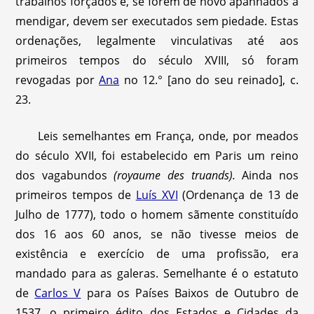
trabalhos forçados e, se forem de novo apanhados a
mendigar, devem ser executados sem piedade. Estas
ordenações, legalmente vinculativas até aos
primeiros tempos do século XVIII, só foram
revogadas por
Ana
no 12.° [ano do seu reinado], c.
23.
Leis semelhantes em França, onde, por meados
do século XVII, foi estabelecido em Paris um reino
dos vagabundos
(royaume des truands).
Ainda nos
primeiros tempos de
Luís XVI
(Ordenança de 13 de
Julho de 1777), todo o homem sãmente constituído
dos 16 aos 60 anos, se não tivesse meios de
existência e exercício de uma profissão, era
mandado para as galeras. Semelhante é o estatuto
de
Carlos V
para os Países Baixos de Outubro de
1537, o primeiro édito dos Estados e Cidades da