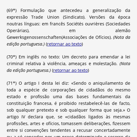
(69*) Formulação que antecedeu a generalização da
expressão Trade Union (Sindicato). Versões da época
noutras línguas: em francês Sociétés ouvrières (Sociedades
Operárias), em alemão
Gewerksgenossenschaften(Associações de Ofícios).
(Nota da
edição portuguesa.)
(
retornar ao texto
)
(70*) Em inglês no texto: Um decreto para emendar a lei
criminal relativa à violência, ameaças e molestação.
(Nota
da edição portuguesa.)
(
retornar ao texto
)
(71*) O artigo I desta lei diz: «Sendo o aniquilamento de
toda a espécie de corporações de cidadãos do mesmo
estado e profissão uma das bases fundamentais da
constituição francesa, é proibido restabelecê-las de facto,
sob qualquer pretexto e sob qualquer forma que seja.» O
artigo IV declara que, se «cidadãos ligados às mesmas
profissões, artes e ofícios, tomassem deliberações, fizessem
entre si convenções tendentes a recusar concertadamente
ou a só conceder por um preço determinado o socorro da