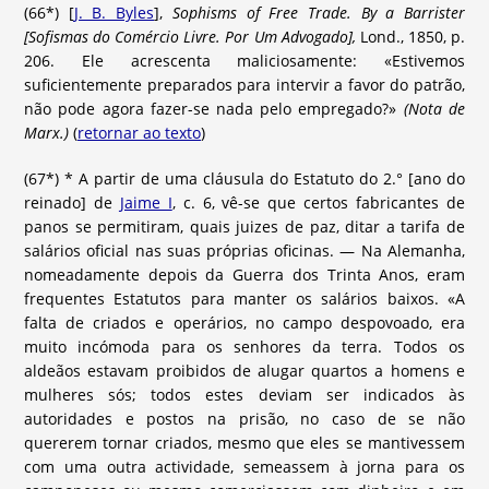
(66*) [
J. B. Byles
],
Sophisms of Free Trade. By a Barrister
[Sofismas do Comércio Livre. Por Um Advogado],
Lond., 1850, p.
206. Ele acrescenta maliciosamente: «Estivemos
suficientemente preparados para intervir a favor do patrão,
não pode agora fazer-se nada pelo empregado?»
(Nota de
Marx.)
(
retornar ao texto
)
(67*) * A partir de uma cláusula do Estatuto do 2.° [ano do
reinado] de
Jaime I
, c. 6, vê-se que certos fabricantes de
panos se permitiram, quais juizes de paz, ditar a tarifa de
salários oficial nas suas próprias oficinas. — Na Alemanha,
nomeadamente depois da Guerra dos Trinta Anos, eram
frequentes Estatutos para manter os salários baixos. «A
falta de criados e operários, no campo despovoado, era
muito incómoda para os senhores da terra. Todos os
aldeãos estavam proibidos de alugar quartos a homens e
mulheres sós; todos estes deviam ser indicados às
autoridades e postos na prisão, no caso de se não
quererem tornar criados, mesmo que eles se mantivessem
com uma outra actividade, semeassem à jorna para os