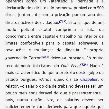
operários como um «atentado à liberdade e à
declaração dos direitos do homem», punível com 500
libras, juntamente com a privação por um ano dos
(71*)
direitos activos dos cidadãos
.
Esta lei, que de um
modo policial estatal comprimiu a luta de
concorrência entre capital e trabalho no interior de
limites confortáveis para o capital, sobreviveu a
revoluções e mudanças de dinastia. O próprio
[N83]
governo do Terror
deixou-a intocada. Só muito
(72*)
recentemente foi riscada do
Code Penal
.
Nada é
mais característico do que o pretexto deste golpe de
Estado burguês. «Ainda que», diz
Le Chapelier
, o
relator, «o salário do dia de trabalho devesse ser um
pouco mais considerável do que é presentemente...
pois, numa nação livre, os salários devem ser
suficientemente consideráveis para que aquele que