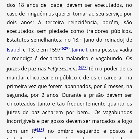
dos 18 anos de idade, devem ser executados, no
caso de ninguém os querer tomar ao seu serviço por
dois anos; à terceira reincidência, porém, são
executados sem piedade como traidores públicos.
Estatutos semelhantes: no 18.° [ano do reinado] de
(62*)
Isabel
, c. 13, e em 1597
.
Jaime I
: uma pessoa vadia
e mendiga é declarada malandro e vagabundo. Os
[N77]
juizes de paz nas
Petty Sessions
têm o poder de os
mandar chicotear em público e de os encarcerar, na
primeira vez que forem apanhados, por 6 meses, na
segunda, por 2 anos. Durante a prisão devem ser
chicoteados tanto e tão frequentemente quanto os
juizes de paz acharem por bem... Os vagabundos
incorrigíveis e perigosos devem ser marcados a fogo
(63*)
com um R
no ombro esquerdo e postos a