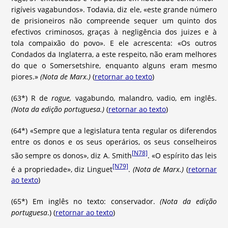
rigíveis vagabundos». Todavia, diz ele, «este grande número
de prisioneiros não compreende sequer um quinto dos
efectivos criminosos, graças à negligência dos juizes e à
tola compaixão do povo». E ele acrescenta: «Os outros
Condados da Inglaterra, a este respeito, não eram melhores
do que o Somersetshire, enquanto alguns eram mesmo
piores.»
(Nota de Marx.)
(
retornar ao texto
)
(63*) R de
rogue,
vagabundo, malandro, vadio, em inglês.
(Nota da edição portuguesa.)
(
retornar ao texto
)
(64*) «Sempre que a legislatura tenta regular os diferendos
entre os donos e os seus operários, os seus conselheiros
[N78]
são sempre os donos», diz A. Smith
. «O espírito das leis
[N79]
é a propriedade», diz Linguet
.
(Nota de Marx.)
(
retornar
ao texto
)
(65*) Em inglês no texto: conservador.
(Nota da edição
portuguesa
.) (
retornar ao texto
)