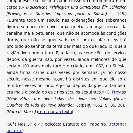
camponeses ou mesmo comerciassem com dinheiro e em
cereais.»
(Kaiserliche Privilegien und Sanctiones fiir Schlesien
[Privilégios e Sanções Imperiais para a Silésia],
I, 125.)
«Durante todo um século, nas ordenações dos soberanos
figura sempre de novo uma queixa amarga acerca da
canalha má e petulante, que não se acomoda às condições
duras, que não se quer satisfazer com o salário legal; é
proibido ao senhor da terra dar mais do que [aquilo] que a
região fixou numa taxa. E, todavia, as condições do serviço,
depois da guerra, são, por vezes, ainda melhores do que
seriam 100 anos mais tarde; o criado, em 1652, na Silésia,
ainda tinha carne duas vezes por semana; já no nosso
século, nesse mesmo lugar, há distritos em que ele só a
tem três vezes por ano. A jorna, depois da guerra, também
era mais elevada do que nos séculos seguintes.» (
G. Freytag
[Neue Bilder aus dem Leben des deutschen Volkes (Novos
Quadros da Vida do Povo Alemão),
Leipzig, 1862, S. 35, 36].)
(Nota de Marx.)
(
retornar ao texto
)
(68*) Nas 3.ª e 4.ª edições: Estatuto do Trabalho. (
retornar
ao texto
)