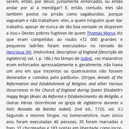
serem, então, por deus!, justamente enforcados, ou então
andar por aí a mendigar? E, então, contudo, eles são
também postos na prisão como vagabundos, porque
vagueiam e não trabalham: eles, a quem ninguém quer dar
trabalho, apesar de nunca de tão boa vontade se disporem
a isso.» Destes pobres fugitivos de quem
Thomas Morus
diz
que eram compelidos ao roubo «72 000 grandes e
pequenos ladrões foram executados» no reinado de
Henrique VIII
. (Holinshed,
Description of England [Descrição da
Inglaterra],
vol. I, p. 186.) No tempo de
Isabel
, «os malandros
eram enforcados apressadamente e, geralmente, não havia
um ano em que trezentos ou quatrocentos não fossem
devorados e comidos pelo patíbulo». (Strype,
Annals of the
Reformation and Establishment of Religion, and other Various
Occurrences in
lhe Church of England during Queen Elisabeth's
Happy Reign [Anais da Reforma e Estabelecimento da Religião, e
Outras Várias Ocorrências na Igreja de Inglater
ra durante o
Feliz Reinado da Rainha Isabel],
2nd ed., 1725, vol. II.)
Segundo o mesmo Strype, no Somersetshire, num único
ano, foram executadas 40 pessoas, 35 foram marcadas a
fogo, 37 chicoteadas e 183 postas em liberdade como incor-