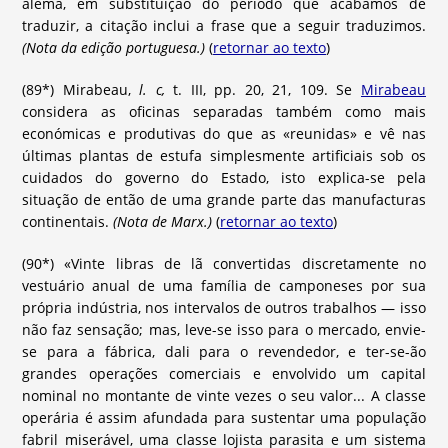
alemã, em substituição do período que acabamos de
traduzir, a citação inclui a frase que a seguir traduzimos.
(Nota da edição portuguesa.)
(
retornar ao texto
)
(89*) Mirabeau,
l. c,
t. III, pp. 20, 21, 109. Se
Mirabeau
considera as oficinas separadas também como mais
económicas e produtivas do que as «reunidas» e vê nas
últimas plantas de estufa simplesmente artificiais sob os
cuidados do governo do Estado, isto explica-se pela
situação de então de uma grande parte das manufacturas
continentais.
(Nota de Marx.)
(
retornar ao texto
)
(90*) «Vinte libras de lã convertidas discretamente no
vestuário anual de uma família de camponeses por sua
própria indústria, nos intervalos de outros trabalhos — isso
não faz sensação; mas, leve-se isso para o mercado, envie-
se para a fábrica, dali para o revendedor, e ter-se-ão
grandes operações comerciais e envolvido um capital
nominal no montante de vinte vezes o seu valor... A classe
operária é assim afundada para sustentar uma população
fabril miserável, uma classe lojista parasita e um sistema