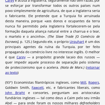
Carey
e acusa a Inglaterra, seguramente não sem razão, por
se esforçar por transformar todos os outros países num
povo simplesmente de agricultura, de que a Inglaterra seria
o fabricante. Ele pretende que a Turquia foi arruinada
desta maneira, porque «aos donos e ocupantes da terra
nunca foi permitido pela Inglaterra fortalecerem-se pela
formação daquela aliança natural entre a charrua e o tear,
o martelo e o ancinho».
(The Slave Trade [O Comércio de
Escravos],
p. 125.) Segundo ele, o próprio
Urquhart
é um dos
principais agentes da ruína da Turquia, por ter feito
propaganda do comércio livre no interesse inglês. O melhor
é que
Carey
— a propósito: grande lacaio dos russos —
quer impedir aquele processo de separação pelo sistema
de proteccionismo que o acelera.
(Nota de Marx.)
(
retornar
ao texto
)
(93
*)
Economistas filantrópicos ingleses, como
Mill
,
Rogers
,
Goldwin Smith,
Fawcett
, etc, e fabricantes liberais, como
John Bright
e consortes, perguntam aos aristocratas
fundiários ingleses — tal como deus a Caim pelo seu irmão
Abel — para onde foram os nossos milhares
defreeholders