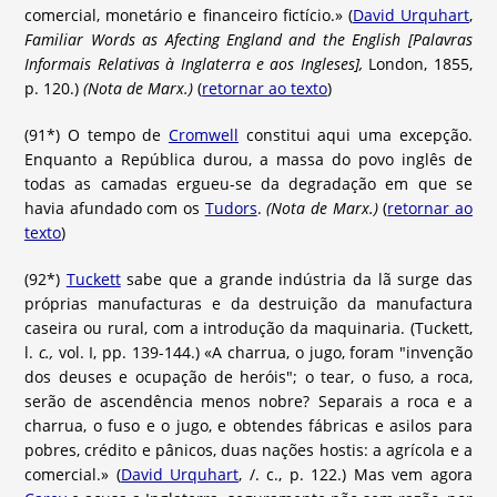
comercial, monetário e financeiro fictício.» (
David Urquhart
,
Familiar Words as Afecting England and the English [Palavras
Informais Relativas à Inglaterra e aos Ingleses],
London, 1855,
p. 120.)
(Nota de Marx.)
(
retornar ao texto
)
(91*) O tempo de
Cromwell
constitui aqui uma excepção.
Enquanto a República durou, a massa do povo inglês de
todas as camadas ergueu-se da degradação em que se
havia afundado com os
Tudors
.
(Nota de Marx.)
(
retornar ao
texto
)
(92*)
Tuckett
sabe que a grande indústria da lã surge das
próprias manufacturas e da destruição da manufactura
caseira ou rural, com a introdução da maquinaria. (Tuckett,
l.
c.,
vol. I, pp. 139-144.) «A charrua, o jugo, foram "invenção
dos deuses e ocupação de heróis"; o tear, o fuso, a roca,
serão de ascendência menos nobre? Separais a roca e a
charrua, o fuso e o jugo, e obtendes fábricas e asilos para
pobres, crédito e pânicos, duas nações hostis: a agrícola e a
comercial.» (
David Urquhart
, /. c., p. 122.) Mas vem agora