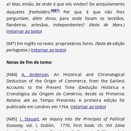
a? Mas, então, de onde é que vós vindes? Do aniquilamento
(94*)
daqueles
freeholders.
Por que é que não lhes
perguntam, além disso, para onde foram os tecelãos,
fiandeiros, artesãos, independentes?
(Nota de Marx.)
(
retornar ao texto
)
(94*) Em inglês no texto: proprietários livres.
(Nota da edição
portuguesa.)
(
retornar ao texto
)
Notas de fim de tomo:
[N84]
A. Anderson
, An Historical and Chronological
Deduction of the Origin of Commerce, from the Earliest
Accounts to the Present Time {Dedução Histórica e
Cronológica da Origem do Comércio, desde os Primeiros
Relatos até ao Tempo Presente). A primeira edição foi
publicada em Londres em 1764. (
retornar ao texto
)
[N85]
J. Steuart
,
An Inquiry into the Principies of Political
Economy,
vol. I, Dublin, 1770, First book, ch. XVI
(Uma