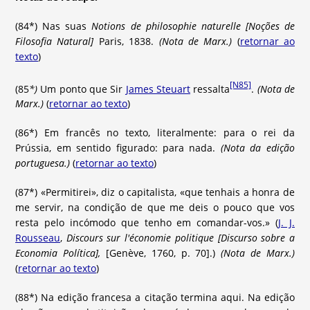
(84*) Nas suas
Notions de philosophie naturelle [Noções de
Filosofia Natural]
Paris, 1838.
(Nota de Marx.)
(
retornar ao
texto
)
[N85]
(85
*)
Um ponto que Sir
James Steuart
ressalta
.
(Nota de
Marx.)
(
retornar ao texto
)
(86*) Em francês no texto, literalmente: para o rei da
Prússia, em sentido figurado: para nada.
(Nota da edição
portuguesa.)
(
retornar ao texto
)
(87*) «Permitirei», diz o capitalista, «que tenhais a honra de
me servir, na condição de que me deis o pouco que vos
resta pelo incómodo que tenho em comandar-vos.» (
J. J.
Rousseau
,
Discours sur l'économie politique [Discurso sobre a
Economia Política],
[Genève, 1760, p. 70].)
(Nota de Marx.)
(
retornar ao texto
)
(88*) Na edição francesa a citação termina aqui. Na edição