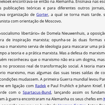
nekoek encontrava-se então na Alemanha. Ensinava nas esc
s publicações teóricas e para diferentes outros jorna
nova organização de
Gorter
, a qual se torna mais tarde. 
unista com orientação de Moscovo.
o «socialismo libertário» de Domela Nieuwenhuis, a oposi
era de inspiração marxista; opunha-se às duas formas 
oxa o marxismo servia de ideologia para mascarar uma prá
mpo a teoria e a prática marxista. Mas a defesa do marxi
nguém reconheceu que o marxismo não era um dogma, m
s no processo real de transformação social. A teoria mar
prio marxismo, mas algumas das suas teses saídas de co
 condições mudassem. A primeira Guerra mundial levou Pa
ome em ligação com
Radek
e Paul Fruhlich e Johann Knief.
 tarde com o
Spartacus-Bund
, lançando assim os fundam
am à guerra encontraram na Alemanha os seus chefes em