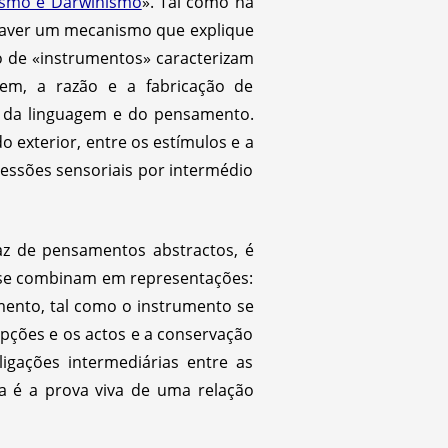
ismo e Darwinismo
». Tal como há
 haver um mecanismo que explique
 de «instrumentos» caracterizam
gem, a razão e a fabricação de
o da linguagem e do pensamento.
exterior, entre os estímulos e a
ressões sensoriais por intermédio
z de pensamentos abstractos, é
e se combinam em representações:
mento, tal como o instrumento se
epções e os actos e a conservação
gações intermediárias entre as
za é a prova viva de uma relação