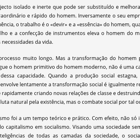
cto isolado e inerte que pode ser substituído e melhor
raordinário e rápido do homem. Inversamente o seu emp
ncia, o trabalho é o «devir» e a «essência» do homem, qu
balho e a confecção de instrumentos eleva o homem do m
s necessidades da vida.
rocesso muito longo. Mas a transformação do homem
ingue o homem primitivo do homem moderno, não é uma ca
dessa capacidade. Quando a produção social estagna, 
senvolve lentamente a transformação social é igualmente 
 rapidamente criando novas relações de classe e destruin
luta natural pela existência, mas o combate social por tal o
smo foi a um tempo teórico e prático. Com efeito, não só
do capitalismo em socialismo. Visando uma sociedade se
 inteligências de todas as camadas da sociedade, o soc