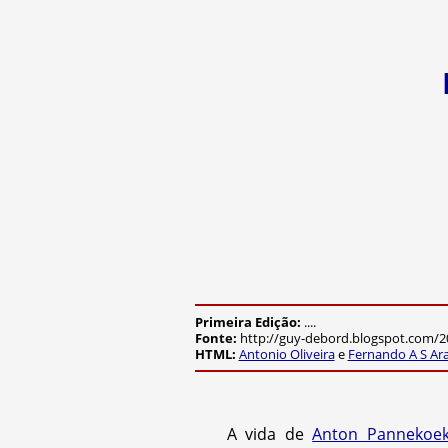
Primeira Edição:
....
Fonte:
http://guy-debord.blogspot.com/2
HTML:
Antonio Oliveira
e
Fernando A S Ar
A vida de
Anton Pannekoe