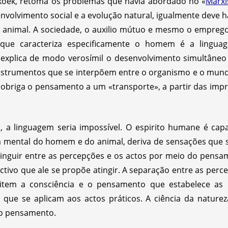
oek, retoma os problemas que havia abordado no «
Marx
volvimento social e a evolução natural, igualmente deve
nimal. A sociedade, o auxilio mútuo e mesmo o emprego
 que caracteriza especificamente o homem é a lingua
e explica de modo verosímil o desenvolvimento simultâne
strumentos que se interpõem entre o organismo e o mundo 
 obriga o pensamento a um «transporte», a partir das imp
 linguagem seria impossível. O espirito humane é capa
da mental do homem e do animal, deriva de sensações qu
inguir entre as percepções e os actos por meio do pensa
tivo que ale se propõe atingir. A separação entre as perc
tem a consciência e o pensamento que estabelece as li
 que se aplicam aos actos práticos. A ciência da nature
 o pensamento.