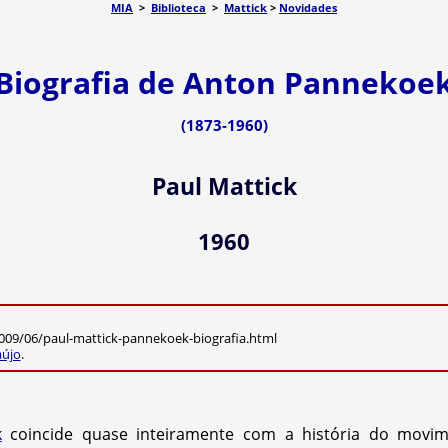
MIA
>
Biblioteca
>
Mattick
>
Novidades
Biografia de Anton Pannekoe
(1873-1960)
Paul Mattick
1960
009/06/paul-mattick-pannekoek-biografia.html
aújo
.
k
coincide quase inteiramente com a história do movim