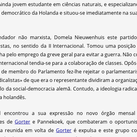
 Ainda jovem estudante em ciências naturais, e especiali
l democrático da Holanda e situou-se imediatamente na su
undador não marxista, Domela Nieuwenhuis este partid
stas, no sentido da II Internacional. Tomou uma posição e
 pelo emprego da greve geral para evitar a guerra. Não co
Internacional tendia-se para a colaboração de classes. Opôs
ia de membro do Parlamento fez-lhe rejeitar o parlamen
dicalistas» de que era o representante dividiram a organiz
o da social-democracia alemã. Contudo, a ideologia radical
a holandês.
nal encontrou a sua expressão no novo órgão mensal 
ões de
Gorter
e Pannekoek, que combateram o oportunis
da reunida em volta de
Gorter
é expulsa e este grupo co