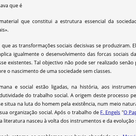
mava que é
aterial que constitui a estrutura essencial da socieda
ais».
es que as transformações sociais decisivas se produziram
mplica igualmente o desenvolvimento das forcas sociais 
sse existentes. Tal objectivo não pode ser realizado senão
bre o nascimento de uma sociedade sem classes.
mana e social estão ligadas, na história, aos instrum
ividade do trabalho social. A origem deste processo pe
e situa na luta do homem pela existência, num meio natur
sua organização social. Após o trabalho de
F. Engels
"
O Pap
a literatura nasceu à volta dos instrumentos e da evolução s