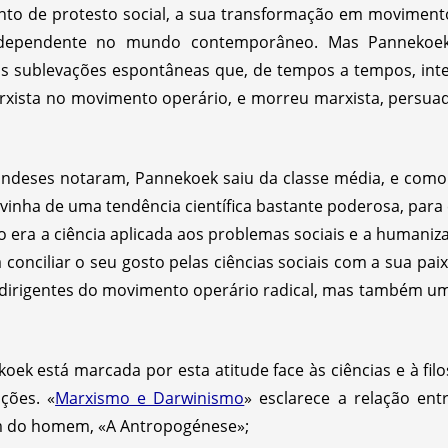
 de protesto social, a sua transformação em movimento 
dependente no mundo contemporâneo. Mas Pannekoek
nas sublevações espontâneas que, de tempos a tempos, in
rxista no movimento operário, e morreu marxista, persuad
andeses notaram, Pannekoek saiu da classe média, e como
ovinha de uma tendência científica bastante poderosa, par
mo era a ciência aplicada aos problemas sociais e a humaniz
onciliar o seu gosto pelas ciências sociais com a sua paix
s dirigentes do movimento operário radical, mas também 
ek está marcada por esta atitude face às ciências e à filo
ções. «
Marxismo e Darwinismo
» esclarece a relação en
em do homem, «A Antropogénese»;