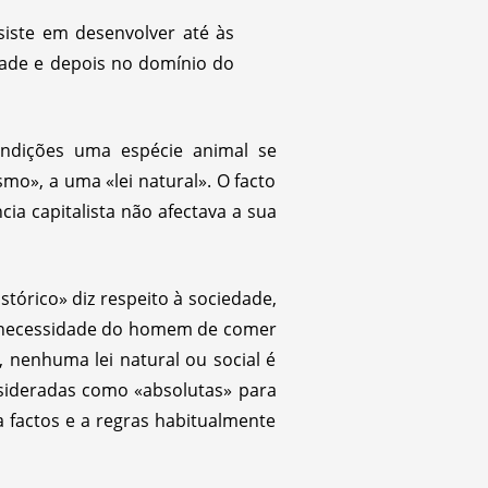
nsiste em desenvolver até às
dade e depois no domínio do
ndições uma espécie animal se
o», a uma «lei natural». O facto
cia capitalista não afectava a sua
tórico» diz respeito à sociedade,
 necessidade do homem de comer
, nenhuma lei natural ou social é
nsideradas como «absolutas» para
 a factos e a regras habitualmente