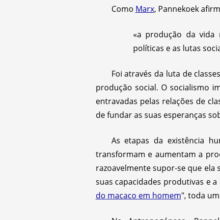
Como
Marx
, Pannekoek afir
«a produção da vida m
políticas e as lutas soci
Foi através da luta de class
produção social. O socialismo i
entravadas pelas relações de cla
de fundar as suas esperanças so
As etapas da existência hu
transformam e aumentam a produt
razoavelmente supor-se que ela s
suas capacidades produtivas e a 
do macaco em homem
", toda um