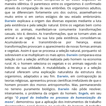
maneira idêntica. O parentesco entre os organismos é confirmado
através da comparação de seus embriões. Os organismos adultos,
que se diferenciam fortemente uns dos outros, assemelham-se
muito entre si em certos estágios de seu estado embrionário.
Darwin
explicava a origem das diversas especies mediante a luta
pela existência e pela seleção natural. Entre os vegetais bem como
entre os animais, manifestam-se comumente transformações
casuais, isto é, desvios. As transformações, que se tornam uteis ao
animal e ao vegetal, na sua luta pela existência, consolidam-se.
Acumulando-se e transmitindo-se por herança, essas
transformações provocam o aparecimento de novas formas animais
e vegetais. Assim é que se processa a seleção natural, porquanto só
sobrevivem e se multiplicam os mais aptos.
Darwin
comparava essa
seleção com a seleção artificial realizada pelo homem na economia
rural. Aí, o homem seleciona os vegetais e os animais segundo os
índices de sua utilidade. A mutabilidade, a herança e a seleção
natural oferecem uma explicação naturalista da estrutura dos
organismos, adaptados a seu fim.
Darwin
, em contraposição às
teorias religiosas, apresentou provas cientificas irrefutáveis de que o
homem provem dos monos antropomorfos. Mas, permanecendo
no terreno puramente biológico,
Darwin
não pôde resolver,
inteiramente, o problema da origem do homem.
Engels
, em seu
artigo "
O
papel do trabalho no processo de humanização do
mono
", demonstrou que a aplicação dos instrumentos de trabalho