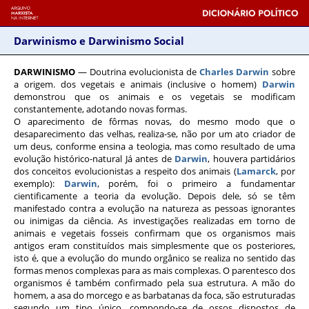
Darwinismo e Darwinismo Social
DARWINISMO
— Doutrina evolucionista de
Charles Darwin
sobre
a origem. dos vegetais e animais (inclusive o homem)
Darwin
demonstrou que os animais e os vegetais se modificam
constantemente, adotando novas formas.
O aparecimento de fôrmas novas, do mesmo modo que o
desaparecimento das velhas, realiza-se, não por um ato criador de
um deus, conforme ensina a teologia, mas como resultado de uma
evolução histórico-natural Já antes de
Darwin
, houvera partidários
dos conceitos evolucionistas a respeito dos animais (
Lamarck
, por
exemplo):
Darwin
, porém, foi o primeiro a fundamentar
cientificamente a teoria da evolução. Depois dele, só se têm
manifestado contra a evolução na natureza as pessoas ignorantes
ou inimigas da ciência. As investigações realizadas em torno de
animais e vegetais fosseis confirmam que os organismos mais
antigos eram constituídos mais simplesmente que os posteriores,
isto é, que a evolução do mundo orgânico se realiza no sentido das
formas menos complexas para as mais complexas. O parentesco dos
organismos é também confirmado pela sua estrutura. A mão do
homem, a asa do morcego e as barbatanas da foca, são estruturadas
segundo um tipo único, compondo-se de ossos dispostos de