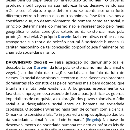
desempenhou papel decisivo na evolução do homem. O trabalho
produziu modificações na sua natureza física, desenvolvendo sua
mão e seu cérebro, o que determinou se acentuasse uma forte
diferença entre o homem e os outros animais. Esse fato leva-nos a
considerar que, no desenvolvimento do homem como ser social, o
principio determinante do mesmo não é representado pelo meio
geográfico e pelas condições exteriores da existência, mas pela
produção material. O próprio
Darwin
fazia tentativas errôneas para
transportar sua teoria da seleção natural à sociedade humana. O
caráter reacionário de tal concepção corporificou-se finalmente no
chamado social-darwinismo.
DARWINISMO (Social)
— Falsa aplicação do darwinismo (da lei
descoberta por
Darwin
, da luta pela existência no mundo animal e
vegetal) ao domínio das relações sociais, ao domínio da luta de
classes. Os social-darwinistas sustentam que as classes exploradoras
dominantes são constituídas pelos homens mais bem dotados, que
triunfam na luta pela existência. A burguesia, especialmente os
fascistas, empregam essa especie de teoria para justificar as guerras
imperialistas de conquista, a exploração dos povos coloniais, o ódio
racial e a desigualdade social entre os homens na sociedade
capitalista. O social-darwinismo nada tem de comum com a ciência.
O marxismo considera falsa “e impossível a simples aplicação das leis
da sociedade animal à sociedade humana" (
Engels
); Na base do
desenvolvimento da sociedade humana residem as próprias leis de