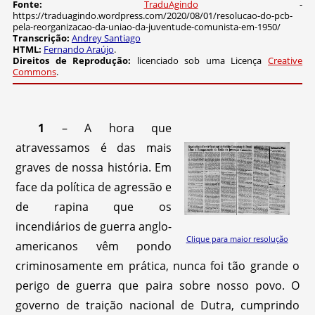
Fonte:
TraduAgindo
-
https://traduagindo.wordpress.com/2020/08/01/resolucao-do-pcb-
pela-reorganizacao-da-uniao-da-juventude-comunista-em-1950/
Transcrição:
Andrey Santiago
HTML:
Fernando Araújo
.
Direitos de Reprodução:
licenciado sob uma Licença
Creative
Commons
.
1
– A hora que
atravessamos é das mais
graves de nossa história. Em
face da política de agressão e
de rapina que os
incendiários de guerra anglo-
Clique para maior resolução
americanos vêm pondo
criminosamente em prática, nunca foi tão grande o
perigo de guerra que paira sobre nosso povo. O
governo de traição nacional de Dutra, cumprindo