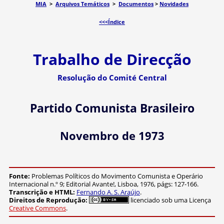
MIA
>
Arquivos Temáticos
>
Documentos
>
Novidades
<<<Índice
Trabalho de Direcção
Resolução do Comité Central
Partido Comunista Brasileiro
Novembro de 1973
Fonte:
Problemas Políticos do Movimento Comunista e Operário
Internacional n.º 9; Editorial Avante!, Lisboa, 1976, págs: 127-166.
Transcrição e HTML:
Fernando A. S. Araújo
.
Direitos de Reprodução:
licenciado sob uma Licença
Creative Commons
.