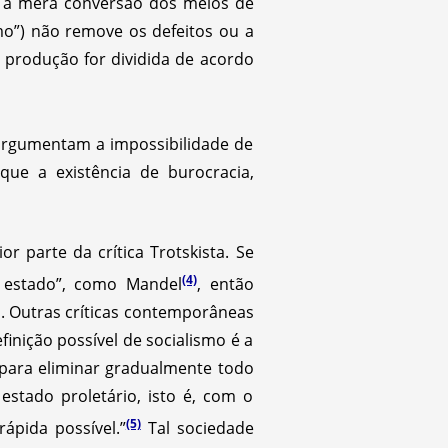
e a mera conversão dos meios de
”) não remove os defeitos ou a
 produção for dividida de acordo
argumentam a impossibilidade de
ue a existência de burocracia,
 parte da crítica Trotskista. Se
(4)
e estado”, como Mandel
, então
. Outras críticas contemporâneas
inição possível de socialismo é a
 para eliminar gradualmente todo
estado proletário, isto é, com o
(5)
ápida possível.”
Tal sociedade