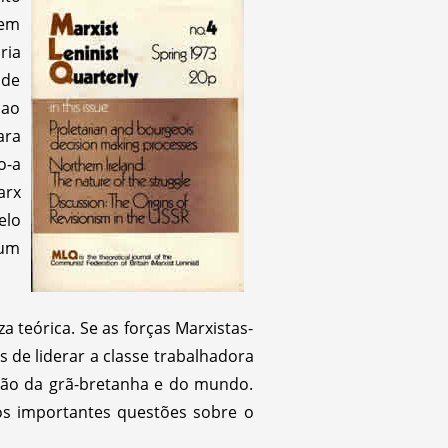
tem
ria
 de
Mao
ara
o-a
arx
elo
 um
 teórica. Se as forças Marxistas-
 de liderar a classe trabalhadora
ação da grã-bretanha e do mundo.
os importantes questões sobre o