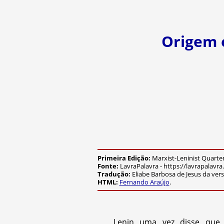
Origem 
Primeira Edição:
Marxist-Leninist Quarter
Fonte:
LavraPalavra - https://lavrapalav
Tradução:
Eliabe Barbosa de Jesus da ver
HTML:
Fernando Araújo
.
Lenin uma vez disse que 