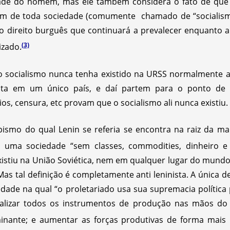
ldade do homem, mas ele também considera o fato de qu
 de toda sociedade (comumente chamado de “socialismo
do direito burguês que continuará a prevalecer enquanto a
(3)
izado.
o socialismo nunca tenha existido na URSS normalmente 
ista em um único país, e daí partem para o ponto de q
ios, censura, etc provam que o socialismo ali nunca existiu.
smo do qual Lenin se referia se encontra na raiz da maior
o uma sociedade “sem classes, commodities, dinheiro 
xistiu na União Soviética, nem em qualquer lugar do mundo
s tal definição é completamente anti leninista. A única def
ade na qual “o proletariado usa sua supremacia política
ralizar todos os instrumentos de produção nas mãos do 
inante; e aumentar as forças produtivas de forma mais r