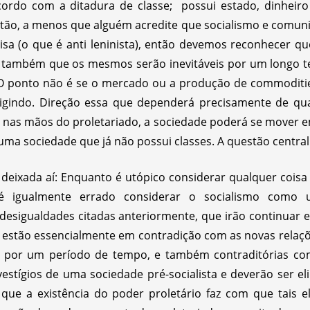
acordo com a ditadura de classe; possui estado, dinhei
Então, a menos que alguém acredite que socialismo e comunis
a (o que é anti leninista), então devemos reconhecer q
, e também que os mesmos serão inevitáveis por um longo
 O ponto não é se o mercado ou a produção de commoditie
igindo. Direção essa que dependerá precisamente de qual
er nas mãos do proletariado, a sociedade poderá se mover 
 sociedade que já não possui classes. A questão central é
deixada aí: Enquanto é utópico considerar qualquer coi
 é igualmente errado considerar o socialismo como
esigualdades citadas anteriormente, que irão continuar en
 estão essencialmente em contradição com as novas relaçõe
is por um período de tempo, e também contraditórias co
vestígios de uma sociedade pré-socialista e deverão ser e
ue a existência do poder proletário faz com que tais e