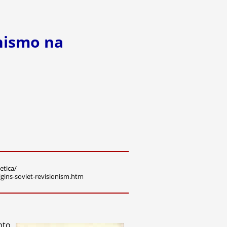
nismo na
etica/
gins-soviet-revisionism.htm
nto