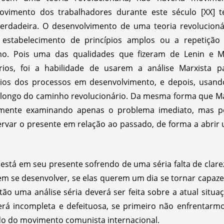
movimento dos trabalhadores durante este século [XX] 
rdadeira. O desenvolvimento de uma teoria revolucioná
 estabelecimento de princípios amplos ou a repetição
mo. Pois uma das qualidades que fizeram de Lenin e 
ários, foi a habilidade de usarem a análise Marxista p
ágios dos processos em desenvolvimento, e depois, usand
 longo do caminho revolucionário. Da mesma forma que M
amente examinando apenas o problema imediato, mas p
ervar o presente em relação ao passado, de forma a abrir
stá em seu presente sofrendo de uma séria falta de clareza
m se desenvolver, se elas querem um dia se tornar capazes
tão uma análise séria deverá ser feita sobre a atual situ
rá incompleta e defeituosa, se primeiro não enfrentarm
do do movimento comunista internacional.