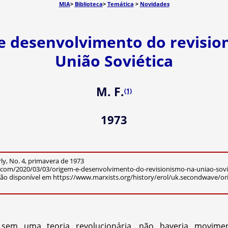
MIA
>
Biblioteca
>
Temática
>
Novidades
e desenvolvimento do revisio
União Soviética
M. F.
(1)
1973
ly, No. 4, primavera de 1973
ra.com/2020/03/03/origem-e-desenvolvimento-do-revisionismo-na-uniao-sovi
são disponível em https://www.marxists.org/history/erol/uk.secondwave/ori
sem uma teoria revolucionária, não haveria movime