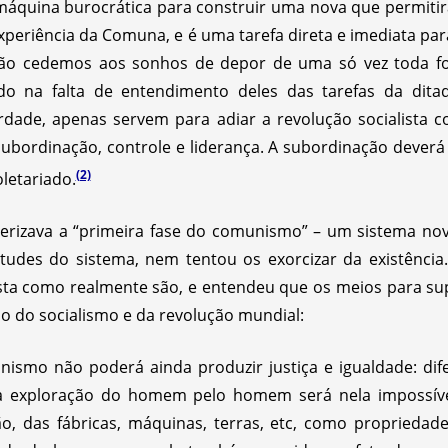
máquina burocrática para construir uma nova que permitirá
xperiência da Comuna, e é uma tarefa direta e imediata par
ão cedemos aos sonhos de depor de uma só vez toda for
o na falta de entendimento deles das tarefas da ditad
dade, apenas servem para adiar a revolução socialista 
bordinação, controle e liderança. A subordinação dever
(2)
oletariado.
erizava a “primeira fase do comunismo” – um sistema no
rtudes do sistema, nem tentou os exorcizar da existência
ista como realmente são, e entendeu que os meios para s
 do socialismo e da revolução mundial:
nismo não poderá ainda produzir justiça e igualdade: dife
as a exploração do homem pelo homem será nela impossíve
, das fábricas, máquinas, terras, etc, como propriedad