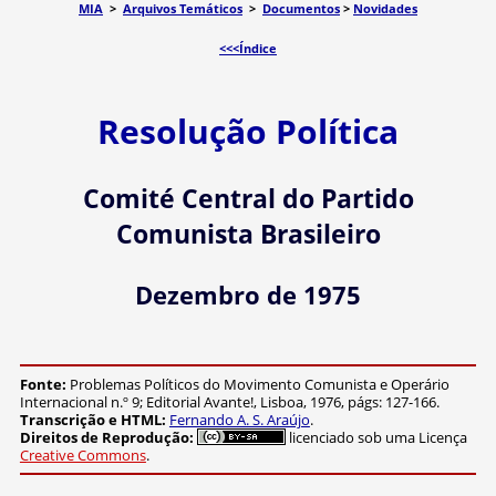
MIA
>
Arquivos Temáticos
>
Documentos
>
Novidades
<<<Índice
Resolução Política
Comité Central do Partido
Comunista Brasileiro
Dezembro de 1975
Fonte:
Problemas Políticos do Movimento Comunista e Operário
Internacional n.º 9; Editorial Avante!, Lisboa, 1976, págs: 127-166.
Transcrição e HTML:
Fernando A. S. Araújo
.
Direitos de Reprodução:
licenciado sob uma Licença
Creative Commons
.