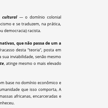
 cultural
— o domínio colonial
acismo e se traduzem, na prática,
u democracia) racista.
 nativas, que não passa de um a
 fracasso desta "teoria", posta em
da sua inviabilidade, senão mesmo
ste
, atinge mesmo o mais elevado
 com base no domínio econômico e
-humanidade que isso comporta, A
massas africanas, encarceradas e
onheceu.