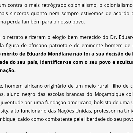
m contra o mais retrógrado colonialismo, o colonialism
 mais sinceras quanto nem sempre estivemos de acord
, uma perda também para o nosso povo.
m o retrato e fizeram o elogio bem merecido do Dr. Edu
la figura de africano patriota e de eminente homem de c
 mérito de Eduardo Mondlane não foi a sua decisão de 
dade do seu país, identificar-se com o seu povo e acultu
inação.
 homem africano originário de um meio rural, filho de c
os, aluno negro das escolas brancas do Moçambique colon
 na juventude por uma fundação americana, bolsista de uma
ity, alto funcionário das Nações Unidas, professor na Uni
mbique, caído como combatente pela liberdade do seu pov