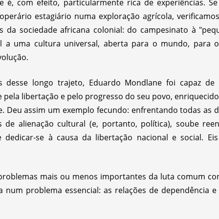
 é, com efeito, particularmente rica de experiências. S
perário estagiário numa exploração agrícola, verificamos
s da sociedade africana colonial: do campesinato à "peq
ral a uma cultura universal, aberta para o mundo, para 
volução.
 desse longo trajeto, Eduardo Mondlane foi capaz de r
ela libertação e pelo progresso do seu povo, enriquecido
 Deu assim um exemplo fecundo: enfrentando todas as dif
de alienação cultural (e, portanto, política), soube reen
 dedicar-se à causa da libertação nacional e social. Ei
problemas mais ou menos importantes da luta comum cont
 num problema essencial: as relações de dependência e 