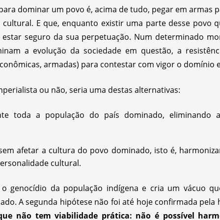
para dominar um povo é, acima de tudo, pegar em armas pa
da cultural. E que, enquanto existir uma parte desse povo q
á estar seguro da sua perpetuação. Num determinado mo
inam a evolução da sociedade em questão, a resistência 
econômicas, armadas) para contestar com vigor o domínio e
mperialista ou não, seria uma destas alternativas:
ente toda a população do país dominado, eliminando a
sem afetar a cultura do povo dominado, isto é, harmoniza
rsonalidade cultural.
a o genocídio da população indígena e cria um vácuo q
do. A segunda hipótese não foi até hoje confirmada pela h
ue não tem viabilidade prática: não é possível har