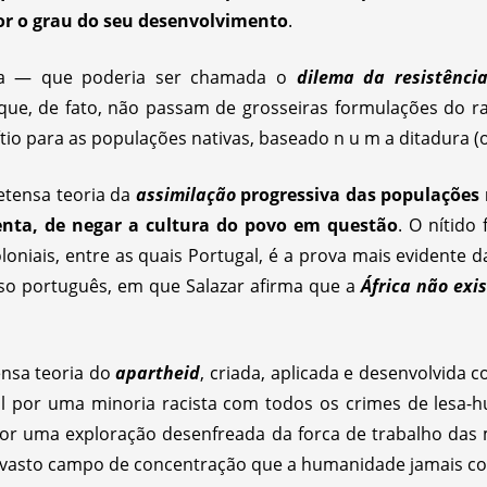
for o grau do seu desenvolvimento
.
tiva — que poderia ser chamada o
di
lema da resistência
s que, de fato, não passam de grosseiras formulações do r
io para as populações nativas, baseado n u m a ditadura (o
etensa teoria da
assimilação
progressiva das populações
enta, de negar a cultura do povo em questão
. O nítido
loniais, entre as quais Portugal, é a prova mais evidente 
so português, em que Salazar afirma que a
África não exi
ensa teoria do
apartheid
, criada, aplicada e desenvolvida
ral por uma minoria racista com todos os crimes de lesa
or uma exploração desenfreada da forca de trabalho das 
s vasto campo de concentração que a humanidade jamais c