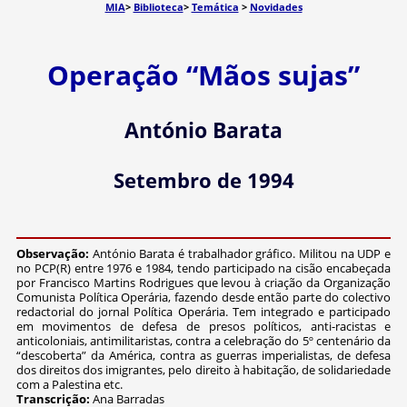
MIA
>
Biblioteca
>
Temática
>
Novidades
Operação “Mãos sujas”
António Barata
Setembro de 1994
Observação:
António Barata é trabalhador gráfico. Militou na UDP e
no PCP(R) entre 1976 e 1984, tendo participado na cisão encabeçada
por Francisco Martins Rodrigues que levou à criação da Organização
Comunista Política Operária, fazendo desde então parte do colectivo
redactorial do jornal Política Operária. Tem integrado e participado
em movimentos de defesa de presos políticos, anti-racistas e
anticoloniais, antimilitaristas, contra a celebração do 5º centenário da
“descoberta” da América, contra as guerras imperialistas, de defesa
dos direitos dos imigrantes, pelo direito à habitação, de solidariedade
com a Palestina etc.
Transcrição:
Ana Barradas