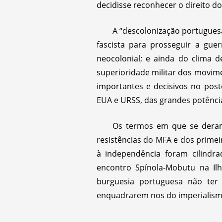
decidisse reconhecer o direito 
A “descolonização portuguesa
fascista para prosseguir a guer
neocolonial; e ainda do clima d
superioridade militar dos movime
importantes e decisivos no post
EUA e URSS, das grandes potência
Os termos em que se deram 
resistências do MFA e dos primei
à independência foram cilindr
encontro Spínola-Mobutu na Il
burguesia portuguesa não ter 
enquadrarem nos do imperialismo.