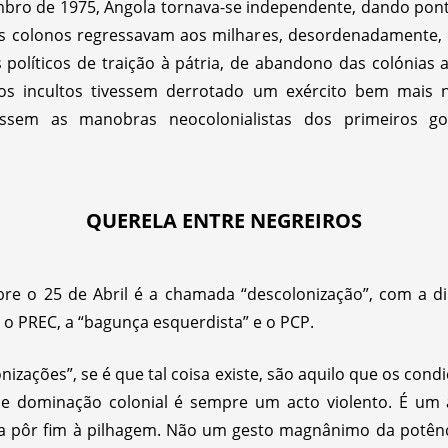
bro de 1975, Angola tornava-se independente, dando ponto
 os colonos regressavam aos milhares, desordenadamente,
s políticos de traição à pátria, de abandono das colónias
os incultos tivessem derrotado um exército bem mais
essem as manobras neocolonialistas dos primeiros go
QUERELA ENTRE NEGREIROS
bre o 25 de Abril é a chamada “descolonização”, com a di
 o PREC, a “bagunça esquerdista” e o PCP.
onizações”, se é que tal coisa existe, são aquilo que os con
de dominação colonial é sempre um acto violento. É um 
 a pôr fim à pilhagem. Não um gesto magnânimo da potênc