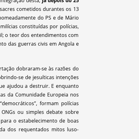
 integração desta,
já depois do 25
ssacres cometidos durantes os 13
 – nomeadamente do PS e de Mário
ilícias constituídas por polícias,
ril; o teor dos entendimentos com
to das guerras civis em Angola e
ertação dobraram-se às razões do
brindo-se de jesuíticas intenções
ue ajudou a destruir. E enquanto
istas da Comunidade Europeia nos
 “democráticos”, formam polícias
de ONGs ou simples debate sobre
l para o estabelecimento de boas
ada dos requentados mitos luso-