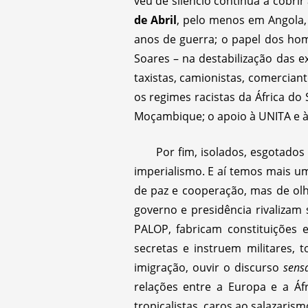
véu de silêncio continua a cobrir
de Abril
, pelo menos em Angola,
anos de guerra; o papel dos hom
Soares – na destabilização das ex
taxistas, camionistas, comercian
os regimes racistas da África d
Moçambique; o apoio à UNITA e à
Por fim, isolados, esgotado
imperialismo. E aí temos mais um
de paz e cooperação, mas de olh
governo e presidência rivalizam
PALOP, fabricam constituições e
secretas e instruem militares,
imigração, ouvir o discurso
sens
relações entre a Europa e a Áf
tropicalistas, caros ao salazarism