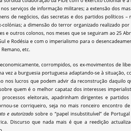
 a sórdida colaboração da PIDE com o exército colonial e a
 nos serviços de informação militares; a extensão dos ma
ens de negócios, das secretas e dos partidos políticos
-colónias; a dimensão do terror organizado realizado por m
tes e outros colonos, nos meses que se seguiram ao 25 Ab
o Sul e Rodésia e com o imperialismo para o desencadeamen
 Remano, etc.
s economicamente, corrompidos, os ex-movimentos de lib
a vez a burguesia portuguesa adaptando-se à situação, co
o nos lucros que podem advir da reconstrução daquilo q
 sobre quem é o melhor capataz dos interesses imperial
 processos eleitorais, apadrinham dirigentes e partidos
 tornou-se corriqueiro, seja no mais ronceiro encontro 
ato e autorizado
sobre o “papel insubstituível” de Portuga
rica. Discurso que nada mais é que a reedição actualiz
o.