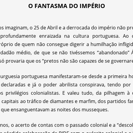
O FANTASMA DO IMPÉRIO
s imaginam, o 25 de Abril e a derrocada do império não p
ta profundamente enraizada na cultura portuguesa. Ao
róprio de quem não consegue digerir a humilhação infligida
dadão médio, de que se não tivéssemos “abandonado” Áf
que só provaria que os “pretos não são capazes de se governa
 burguesia portuguesa manifestaram-se desde a primeira h
declaradas e já o poder abrilista conspirava, tendo po
dos privilégios colonialistas. E valeu tudo, da pilhagem 
 capitais ao tráfico de diamantes e marfim, dos partidos fan
s que ensanguentavam as noites dos musseques.
nos, o acerto de contas com o passado colonial e a “desco