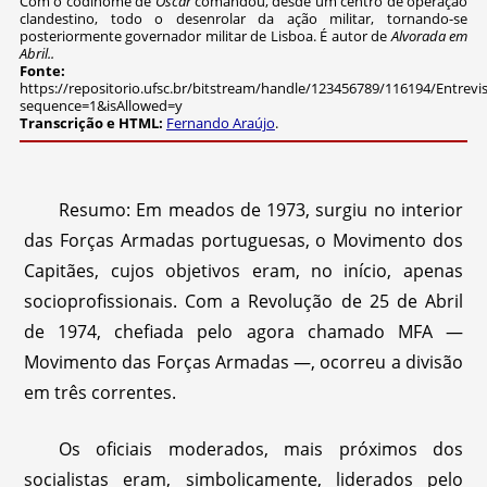
Com o codinome de
Óscar
comandou, desde um centro de operação
clandestino, todo o desenrolar da ação militar, tornando-se
posteriormente governador militar de Lisboa. É autor de
Alvorada em
Abril..
Fonte:
https://repositorio.ufsc.br/bitstream/handle/123456789/116194/Ent
sequence=1&isAllowed=y
Transcrição e HTML:
Fernando Araújo
.
Resumo: Em meados de 1973, surgiu no interior
das Forças Armadas portuguesas, o Movimento dos
Capitães, cujos objetivos eram, no início, apenas
socioprofissionais. Com a Revolução de 25 de Abril
de 1974, chefiada pelo agora chamado MFA —
Movimento das Forças Armadas —, ocorreu a divisão
em três correntes.
Os oficiais moderados, mais próximos dos
socialistas eram, simbolicamente, liderados pelo