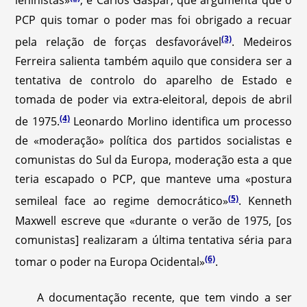
leninistas»
; e Carlos Gaspar, que argumenta que o
PCP quis tomar o poder mas foi obrigado a recuar
(3)
pela relação de forças desfavorável
. Medeiros
Ferreira salienta também aquilo que considera ser a
tentativa de controlo do aparelho de Estado e
tomada de poder via extra-eleitoral, depois de abril
(4)
de 1975.
Leonardo Morlino identifica um processo
de «moderação» política dos partidos socialistas e
comunistas do Sul da Europa, moderação esta a que
teria escapado o PCP, que manteve uma «postura
(5)
semileal face ao regime democrático»
. Kenneth
Maxwell escreve que «durante o verão de 1975, [os
comunistas] realizaram a última tentativa séria para
(6)
tomar o poder na Europa Ocidental»
.
A documentação recente, que tem vindo a ser