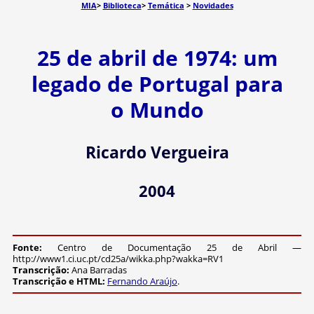
MIA
>
Biblioteca
>
Temática
>
Novidades
25 de abril de 1974: um
legado de Portugal para
o Mundo
Ricardo Vergueira
2004
Fonte:
Centro de Documentação 25 de Abril —
http://www1.ci.uc.pt/cd25a/wikka.php?wakka=RV1
Transcrição:
Ana Barradas
Transcrição e HTML:
Fernando Araújo
.