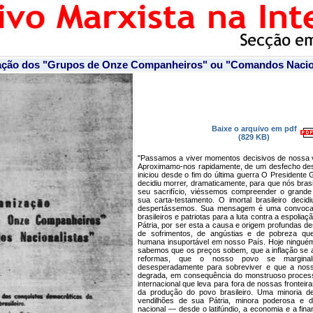
ação dos "Grupos de Onze Companheiros" ou "Comandos Nacion
Baixe o arquivo em pdf
(829 KB)
"Passamos a viver momentos decisivos de nossa vi
Aproximamo-nos rapidamente, de um desfecho des
iniciou desde o fim do última guerra O Presidente 
decidiu morrer, dramaticamente, para que nós brasi
seu sacrifício, viéssemos compreender o gran
sua carta-testamento. O imortal brasileiro deci
despertássemos. Sua mensagem é uma convocaçã
brasileiros e patriotas para a luta contra a espoliaç
Pátria, por ser esta a causa e origem profundas des
de sofrimentos, de angústias e de pobreza qu
humana insuportável em nosso País. Hoje ninguém
sabemos que os preços sobem, que a inflação se 
reformas, que o nosso povo se marginal
desesperadamente para sobreviver e que a noss
degrada, em consequência do monstruoso process
internacional que leva para fora de nossas fronteira
da produção do povo brasileiro. Uma minoria de
vendilhões de sua Pátria, minora poderosa e 
nacional — desde o latifúndio, a economia e a fin