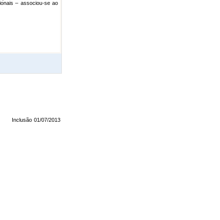
cionais – associou-se ao
Inclusão
01/07/2013