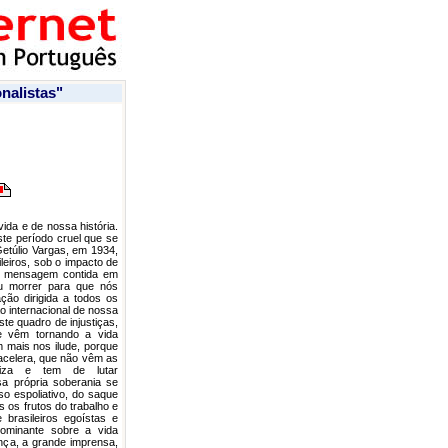
alistas"
da e de nossa história.
te período cruel que se
Getúlio Vargas, em 1934,
leiros, sob o impacto de
de mensagem contida em
diu morrer para que nós
o dirigida a todos os
ão internacional de nossa
te quadro de injustiças,
e vêm tornando a vida
 mais nos ilude, porque
acelera, que não vêm as
iza e tem de lutar
a própria soberania se
o espoliativo, do saque
s os frutos do trabalho e
 brasileiros egoístas e
dominante sobre a vida
ança, a grande imprensa,