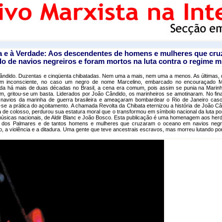
a e à Verdade: Aos descendentes de homens e mulheres que cr
o de navios negreiros e foram mortos na luta contra o regime mi
ândido. Duzentas e cinqüenta chibatadas. Nem uma a mais, nem uma a menos. As últimas, d
 inconsciente, no caso um negro de nome Marcelino, embarcado no encouraçado Mi
lida há mais de duas décadas no Brasil, a cena era comum, pois assim se punia na Marinha
, gritou-se um basta. Liderados por João Cândido, os marinheiros se amotinaram. No fina
s navios da marinha de guerra brasileira e ameaçaram bombardear o Rio de Janeiro cas
se a prática do açoitamento. A chamada Revolta da Chibata eternizou a história de João Câ
 de colosso, perdurou sua estatura moral que o transformou em símbolo nacional da luta por
úsicas nacionais, de Aldir Blanc e João Bosco. Esta publicação é uma homenagem aos herde
dos Palmares e de tantos homens e mulheres que cruzaram o oceano em navios negre
o, a violência e a ditadura. Uma gente que teve ancestrais escravos, mas morreu lutando por