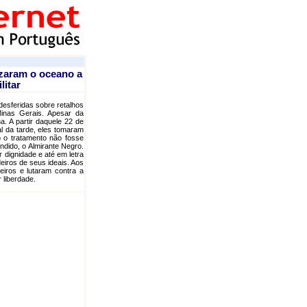
uzaram o oceano a
litar
esferidas sobre retalhos
nas Gerais. Apesar da
. A partir daquele 22 de
l da tarde, eles tomaram
o o tratamento não fosse
ndido, o Almirante Negro.
 dignidade e até em letra
iros de seus ideais. Aos
iros e lutaram contra a
 liberdade.