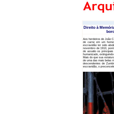
Direito à Memóri
bord
Aos herdeiros de João C
de carne em um homem
escravidão ter sido abo
novembro de 1910, porém
de assalto os principai
humanizado, extinguindo-
Mais do que sua estatura
de uma das mais belas m
descendentes de Zumbi 
escravidão, o preconceit