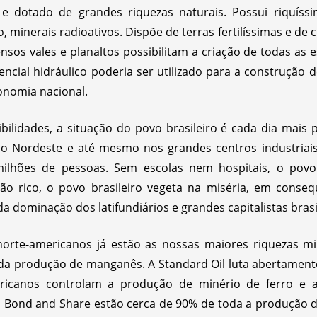
e dotado de grandes riquezas naturais. Possui riquíssi
, minerais radioativos. Dispõe de terras fertilíssimas e de 
ensos vales e planaltos possibilitam a criação de todas as
encial hidráulico poderia ser utilizado para a construção 
conomia nacional.
ilidades, a situação do povo brasileiro é cada dia mais p
 Nordeste e até mesmo nos grandes centros industriais 
ilhões de pessoas. Sem escolas nem hospitais, o povo
o rico, o povo brasileiro vegeta na miséria, em consequ
 dominação dos latifundiários e grandes capitalistas brasi
rte-americanos já estão as nossas maiores riquezas mine
a produção de manganês. A Standard Oil luta abertamente
ericanos controlam a produção de minério de ferro e a
 Bond and Share estão cerca de 90% de toda a produção de 