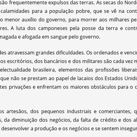
 e são frequentemente expulsos das terras. As secas do Nor
 calamidades para a população pobre, que se vê na cont
 o menor auxílio do governo, para morrer aos milhares pel
res. A luta dos camponeses pela posse da terra e contr
esmagada e afogada em sangue pelo governo.
es atravessam grandes dificuldades. Os ordenados e venci
escritórios, dos bancários e dos militares são cada vez ma
electualidade brasileira, elementos das profissões liberais,
s, que não se prestam ao papel de lacaios dos Estados Unid
tes privações e enfrentam os maiores obstáculos para o 
s artesãos, dos pequenos industriais e comerciantes, 
s, da diminuição dos negócios, da falta de crédito e dos a
a desenvolver a produção e os negócios e se sentem insegu