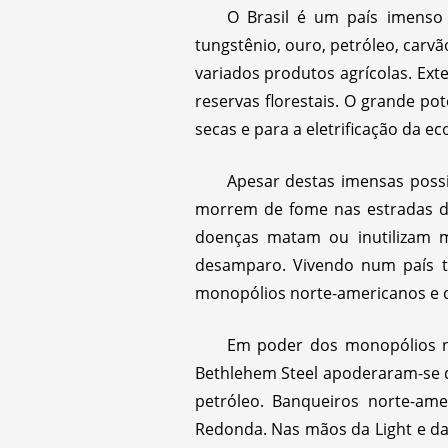
O Brasil é um país imenso 
tungstênio, ouro, petróleo, carvão
variados produtos agrícolas. Ext
reservas florestais. O grande pot
secas e para a eletrificação da e
Apesar destas imensas possib
morrem de fome nas estradas do
doenças matam ou inutilizam m
desamparo. Vivendo num país tã
monopólios norte-americanos e da
Em poder dos monopólios no
Bethlehem Steel apoderaram-se d
petróleo. Banqueiros norte-am
Redonda. Nas mãos da Light e da