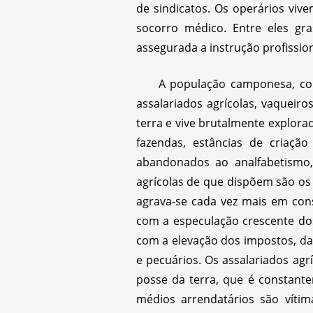
de sindicatos. Os operários v
socorro médico. Entre eles gr
assegurada a instrução profissio
A população camponesa, cons
assalariados agrícolas, vaqueir
terra e vive brutalmente explorad
fazendas, estâncias de criaç
abandonados ao analfabetismo
agrícolas de que dispõem são os
agrava-se cada vez mais em con
com a especulação crescente dos
com a elevação dos impostos, das 
e pecuários. Os assalariados ag
posse da terra, que é constant
médios arrendatários são víti