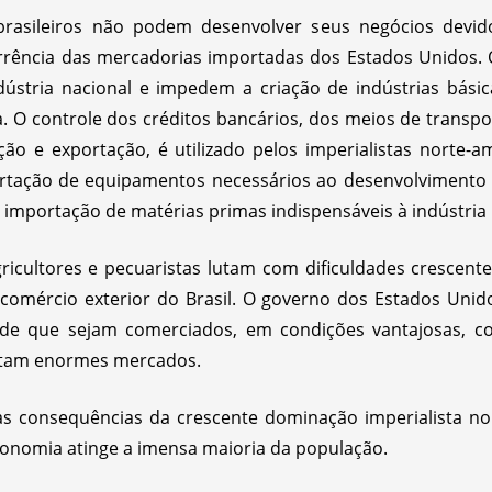
 brasileiros não podem desenvolver seus negócios devid
rrência das mercadorias importadas dos Estados Unidos.
ústria nacional e impedem a criação de indústrias básica
 O controle dos créditos bancários, dos meios de transpor
ão e exportação, é utilizado pelos imperialistas norte-a
ortação de equipamentos necessários ao desenvolvimento i
à importação de matérias primas indispensáveis à indústria 
icultores e pecuaristas lutam com dificuldades crescent
comércio exterior do Brasil. O governo dos Estados Uni
de que sejam comerciados, em condições vantajosas, c
entam enormes mercados.
 as consequências da crescente dominação imperialista nor
economia atinge a imensa maioria da população.