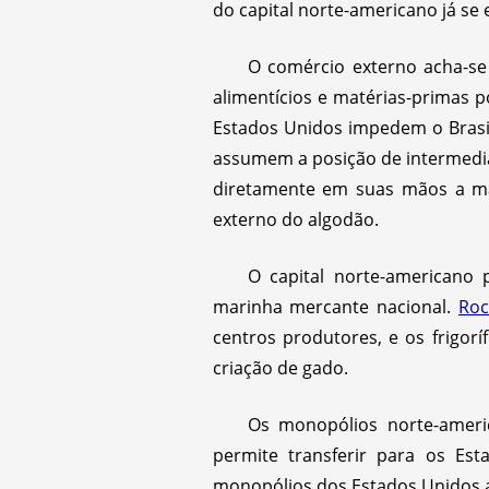
do capital norte-americano já se 
O comércio externo acha-se
alimentícios e matérias-primas p
Estados Unidos impedem o Brasil
assumem a posição de intermediá
diretamente em suas mãos a ma
externo do algodão.
O capital norte-americano 
marinha mercante nacional.
Roc
centros produtores, e os frigor
criação de gado.
Os monopólios norte-americ
permite transferir para os Est
monopólios dos Estados Unidos a