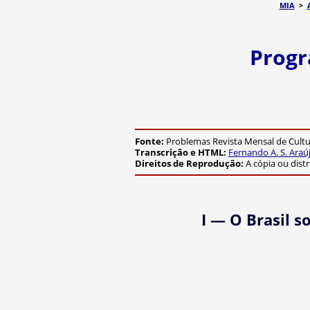
MIA
>
Progr
Fonte:
Problemas Revista Mensal de Cultura
Transcrição e HTML:
Fernando A. S. Araú
Direitos de Reprodução:
A cópia ou dist
I — O Brasil s