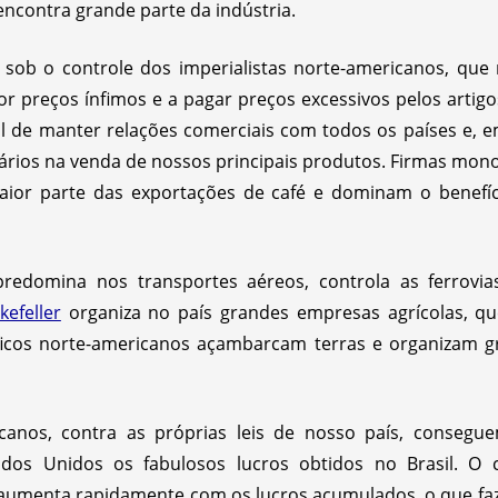
encontra grande parte da indústria.
 sob o controle dos imperialistas norte-americanos, que
or preços ínfimos e a pagar preços excessivos pelos artig
 de manter relações comerciais com todos os países e, e
rios na venda de nossos principais produtos. Firmas mon
ior parte das exportações de café e dominam o benefíc
predomina nos transportes aéreos, controla as ferrovi
kefeller
organiza no país grandes empresas agrícolas, qu
íficos norte-americanos açambarcam terras e organizam 
anos, contra as próprias leis de nosso país, consegue
ados Unidos os fabulosos lucros obtidos no Brasil. O ca
umenta rapidamente com os lucros acumulados, o que faz