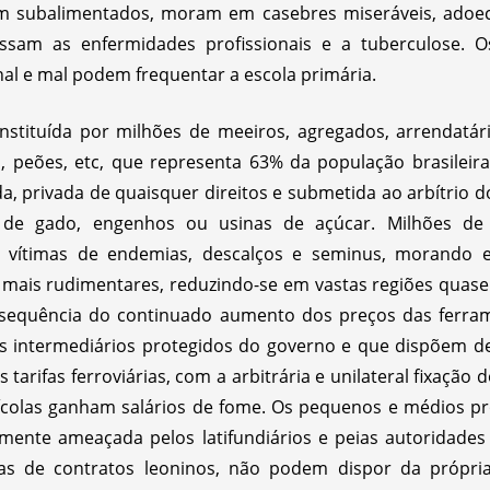
ivem subalimentados, moram em casebres miseráveis, ado
assam as enfermidades profissionais e a tuberculose. O
nal e mal podem frequentar a escola primária.
tituída por milhões de meeiros, agregados, arrendatários
os, peões, etc, que representa 63% da população brasileir
a, privada de quaisquer direitos e submetida ao arbítrio d
ão de gado, engenhos ou usinas de açúcar. Milhões de
, vítimas de endemias, descalços e seminus, morando 
 mais rudimentares, reduzindo-se em vastas regiões quase
sequência do continuado aumento dos preços das ferrame
 intermediários protegidos do governo e que dispõem de c
tarifas ferroviárias, com a arbitrária e unilateral fixação
rícolas ganham salários de fome. Os pequenos e médios pr
emente ameaçada pelos latifundiários e peias autoridade
mas de contratos leoninos, não podem dispor da própri