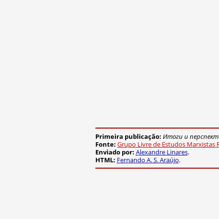
Primeira publicação:
Итоги и перспек
Fonte:
Grupo Livre de Estudos Marxistas 
Enviado por:
Alexandre Linares
.
HTML:
Fernando A. S. Araújo
.