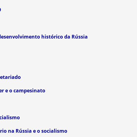
9
desenvolvimento histórico da Rússia
letariado
er e o campesinato
cialismo
io na Rússia e o socialismo