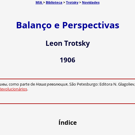
MIA
>
Biblioteca
>
Trotsky
>
Novidades
Balanço e Perspectivas
Leon Trotsky
1906
тивы
, como parte de
Наша революция
, São Petesburgo: Editora N. Glagoliev,
Revolucionários
.
Índice