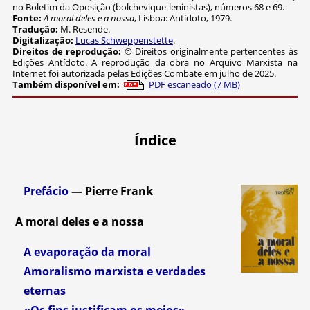
no Boletim da Oposição (bolchevique-leninistas), números 68 e 69.
Fonte:
A moral deles e a nossa
, Lisboa: Antídoto, 1979.
Tradução:
M. Resende.
Digitalização:
Lucas Schweppenstette
.
Direitos de reprodução:
© Direitos originalmente pertencentes às
Edições Antídoto. A reprodução da obra no Arquivo Marxista na
Internet foi autorizada pelas Edições Combate em julho de 2025.
PDF escaneado (7 MB)
Índice
Prefácio
— Pierre Frank
A moral deles e a nossa
A evaporação da moral
Amoralismo marxista e verdades
eternas
«Os fins justificam os meios»