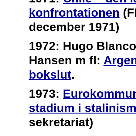
konfrontationen
(FI
december 1971)
1972: Hugo Blanco
Hansen m fl:
Argen
bokslut
.
1973:
Eurokommuni
stadium i stalinis
sekretariat)