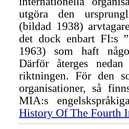
internationella organi
utgöra den ursprungli
(bildad 1938) arvtagar
det dock enbart FI:s ”
1963) som haft någon
Därför återges nedan
riktningen. För den s
organisationer, så fin
MIA:s engelskspråki
History Of The Fourth I