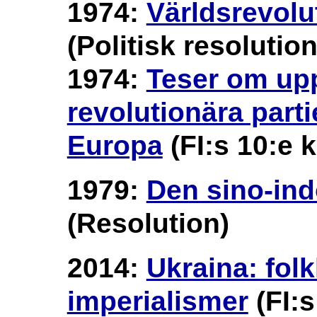
1974:
Världsrevolu
(Politisk resolutio
1974:
Teser om up
revolutionära partie
Europa
(FI:s 10:e 
1979:
Den sino-ind
(Resolution)
2014:
Ukraina: folk
imperialismer
(FI:s