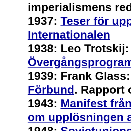
imperialismens re
1937:
Teser för up
Internationalen
1938: Leo Trotskij:
Övergångsprogra
1939: Frank Glass
Förbund
. Rapport
1943:
Manifest från
om upplösningen 
1948:
Sovjetunione