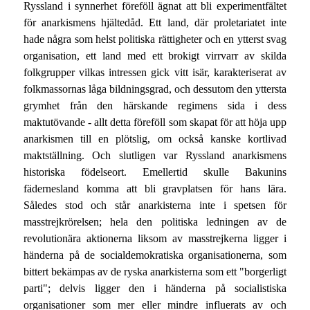
Ryssland i synnerhet föreföll ägnat att bli experimentfältet
för anarkismens hjältedåd. Ett land, där proletariatet inte
hade några som helst politiska rättigheter och en ytterst svag
organisation, ett land med ett brokigt virrvarr av skilda
folkgrupper vilkas intressen gick vitt isär, karakteriserat av
folkmassornas låga bildningsgrad, och dessutom den yttersta
grymhet från den härskande regimens sida i dess
maktutövande - allt detta föreföll som skapat för att höja upp
anarkismen till en plötslig, om också kanske kortlivad
maktställning. Och slutligen var Ryssland anarkismens
historiska födelseort. Emellertid skulle Bakunins
fädernesland komma att bli gravplatsen för hans lära.
Således stod och står anarkisterna inte i spetsen för
masstrejkrörelsen; hela den politiska ledningen av de
revolutionära aktionerna liksom av masstrejkerna ligger i
händerna på de socialdemokratiska organisationerna, som
bittert bekämpas av de ryska anarkisterna som ett "borgerligt
parti"; delvis ligger den i händerna på socialistiska
organisationer som mer eller mindre influerats av och