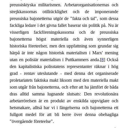
preussisktyska militarismen. Arbetarorganisationernas och
strejkkassornas otillräcklighet och de imponerande
preussiska bajonetterna utgör de "fakta och tal", som dessa
fackliga ledare i det givna fallet baserar sin politik på. Nu är
visserligen fackföreningskassorna och de preussiska
bajonetterna högst materiella och även synnerligen
historiska företeelser, men den uppfattning som grundar sig
härpå är inte någon historisk materialism i Marx' mening
utan en polisiär materialism i Puttkammers anda.[
8
] Också
den kapitalistiska polisstatens representanter räknar i hög
grad - rentav uteslutande - med denna det organiserade
proletariatets faktiska makt liksom med den materiella makt
som utgår från bajonetterna, och efter att ha jämfört de båda
dras alltid samma lugnande slutsats: Den revolutionära
arbetarrörelsen är en produkt av enskilda uppviglare och
hetsmakare, alltså har vi i fängelserna och bajonetterna ett
fullgott medel för att bli herre över denna obehagliga
"övergående företeelse".