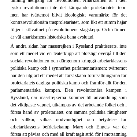
tillfällig återgång för revolutionen. Anarkismen är i den
ryska revolutionen inte det kämpande proletariatets teori
men har tvärtemot blivit ideologiskt varumärke för det
kontrarevolutionära trasproletariatet, som likt ett stimm hajar
följer i kölvattnet på revolutionens slagskepp. Och därmed
är väl anarkismens historiska bana avslutad.
Å andra sidan har masstrejken i Ryssland praktiserats, inte
som ett medel vid en teaterkupp att plötsligt övergå till den
sociala revolutionen och därigenom kringgå arbetarklassens
politiska kamp och i synnerhet parlamentarismen; tvärtemot
har den utgjort ett medel att först skapa förutsättningarna för
proletariatets dagliga politiska kamp och framför allt för den
parlamentariska kampen. Den revolutionära kampen i
Ryssland, där masstrejkerna kommer till användning som
det viktigaste vapnet, utkämpas av det arbetande folket och i
första hand av proletariatet, om samma politiska rättigheter
och villkor, vilkas nödvändighet och betydelse för
arbetarklassens befrielsekamp Marx och Engels var de
första att påvisa och med all kraft tagit strid för i motsättning