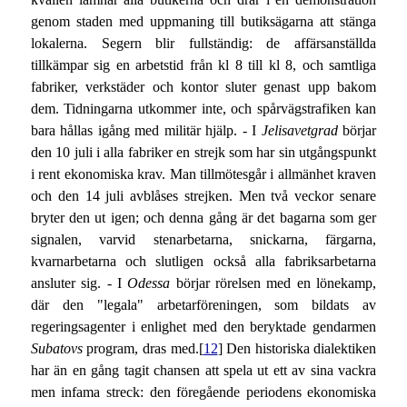
genom staden med uppmaning till butiksägarna att stänga
lokalerna. Segern blir fullständig: de affärsanställda
tillkämpar sig en arbetstid från kl 8 till kl 8, och samtliga
fabriker, verkstäder och kontor sluter genast upp bakom
dem. Tidningarna utkommer inte, och spårvägstrafiken kan
bara hållas igång med militär hjälp. - I
Jelisavetgrad
börjar
den 10 juli i alla fabriker en strejk som har sin utgångspunkt
i rent ekonomiska krav. Man tillmötesgår i allmänhet kraven
och den 14 juli avblåses strejken. Men två veckor senare
bryter den ut igen; och denna gång är det bagarna som ger
signalen, varvid stenarbetarna, snickarna, färgarna,
kvarnarbetarna och slutligen också alla fabriksarbetarna
ansluter sig. - I
Odessa
börjar rörelsen med en lönekamp,
där den "legala" arbetarföreningen, som bildats av
regeringsagenter i enlighet med den beryktade gendarmen
Subatovs
program, dras med.[
12
] Den historiska dialektiken
har än en gång tagit chansen att spela ut ett av sina vackra
men infama streck: den föregående periodens ekonomiska