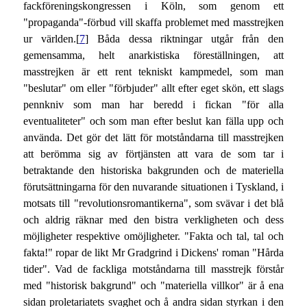
fackföreningskongressen i Köln, som genom ett
"propaganda"-förbud vill skaffa problemet med masstrejken
ur världen.[
7
] Båda dessa riktningar utgår från den
gemensamma, helt anarkistiska föreställningen, att
masstrejken är ett rent tekniskt kampmedel, som man
"beslutar" om eller "förbjuder" allt efter eget skön, ett slags
pennkniv som man har beredd i fickan "för alla
eventualiteter" och som man efter beslut kan fälla upp och
använda. Det gör det lätt för motståndarna till masstrejken
att berömma sig av förtjänsten att vara de som tar i
betraktande den historiska bakgrunden och de materiella
förutsättningarna för den nuvarande situationen i Tyskland, i
motsats till "revolutionsromantikerna", som svävar i det blå
och aldrig räknar med den bistra verkligheten och dess
möjligheter respektive omöjligheter. "Fakta och tal, tal och
fakta!" ropar de likt Mr Gradgrind i Dickens' roman "Hårda
tider". Vad de fackliga motståndarna till masstrejk förstår
med "historisk bakgrund" och "materiella villkor" är å ena
sidan proletariatets svaghet och å andra sidan styrkan i den