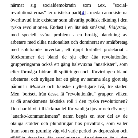
närmat sig socialdemokratin som t.ex. "social-
revolutionärernas" terroristiska parti[
4
] - medan anarkisterna
överhuvud inte existerar som allvarlig politisk riktning i den
ryska revolutionen. Endast i en litauisk småstad,
Bialystok
,
med speciellt svåra problem - en brokig blandning av
arbetare med olika nationalitet och dominerat av småföretag
med splittrande inverkan, ett djupt förfallet proletariat -
förekommer det bland de sju eller åtta revolutionära
grupperingarna också ett gäng halvvuxna "anarkister", som
efter förmåga bidrar till splittringen och förvirringen bland
arbetarna; och nyligen har ett gäng av samma slag gjort sig
påmint i
Moskva
och kanske i ytterligare två, tre städer.
Men, bortsett från dessa få "revolutionära" grupper, vilken
är då anarkismens faktiska roll i den ryska revolutionen?
Den har blivit till täckmantel för vanliga tjuvar och rövare; i
"anarko-kommunismens" namn begås en stor del av de
otaliga stölder och plundringar hos privatfolk, som väller
fram som en grumlig våg vid varje period av depression och