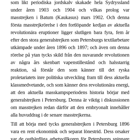
som likt periodiska jordskalv skakade hela Sydryssland
under åren 1903 och 1904 och vilkas prolog var
masstrejken i Batum (Kaukasus) mars 1902. Och denna
första masstrejkrörelse i den fortlöpande kedjan av aktuella
revolutionära eruptioner ligger slutligen bara fyra, fem år
efter den stora generalstrejken som Petersburgs textilarbetare
utkämpade under åren 1896 och 1897; och även om denna
rörelse på ytan tycks skild från den nuvarande revolutionen
av några års skenbart vapenstillestånd och halsstarrig
reaktion, så förstår den som känner till det ryska
proletariatets inre politiska utveckling fram till dess aktuella
klassmedvetande, och som känner dess revolutionära energi,
att den aktuella masskampsperiodens historia börjar med
generalstrejken i Petersburg. Denna är viktig i diskussionen
om masstrejken redan därför att den embryonalt innehåller
alla huvuddrag i de senare masstrejkerna.
Till att börja med tycks generalstrejken i Petersburg 1896
vara en rent ekonomisk och separat lönestrid. Dess orsaker
var de outhärdliga arbetsvillkoren för Petersburgs spinnare