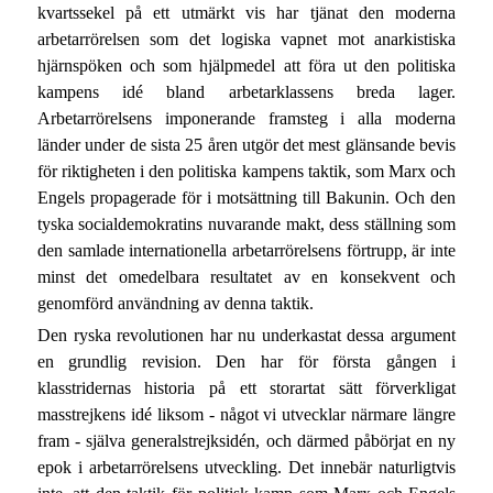
kvartssekel på ett utmärkt vis har tjänat den moderna
arbetarrörelsen som det logiska vapnet mot anarkistiska
hjärnspöken och som hjälpmedel att föra ut den politiska
kampens idé bland arbetarklassens breda lager.
Arbetarrörelsens imponerande framsteg i alla moderna
länder under de sista 25 åren utgör det mest glänsande bevis
för riktigheten i den politiska kampens taktik, som Marx och
Engels propagerade för i motsättning till Bakunin. Och den
tyska socialdemokratins nuvarande makt, dess ställning som
den samlade internationella arbetarrörelsens förtrupp, är inte
minst det omedelbara resultatet av en konsekvent och
genomförd användning av denna taktik.
Den ryska revolutionen har nu underkastat dessa argument
en grundlig revision. Den har för första gången i
klasstridernas historia på ett storartat sätt förverkligat
masstrejkens idé liksom - något vi utvecklar närmare längre
fram - själva generalstrejksidén, och därmed påbörjat en ny
epok i arbetarrörelsens utveckling. Det innebär naturligtvis