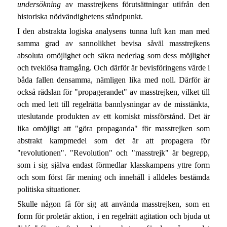
undersökning
av masstrejkens förutsättningar utifrån den
historiska nödvändighetens ståndpunkt.
I den abstrakta logiska analysens tunna luft kan man med
samma grad av sannolikhet bevisa såväl masstrejkens
absoluta omöjlighet och säkra nederlag som dess möjlighet
och tveklösa framgång. Och därför är bevisföringens värde i
båda fallen densamma, nämligen lika med noll. Därför är
också rädslan för "propagerandet" av masstrejken, vilket till
och med lett till regelrätta bannlysningar av de misstänkta,
uteslutande produkten av ett komiskt missförstånd. Det är
lika omöjligt att "göra propaganda" för masstrejken som
abstrakt kampmedel som det är att propagera för
"revolutionen". "Revolution" och "masstrejk" är begrepp,
som i sig själva endast förmedlar klasskampens yttre form
och som först får mening och innehåll i alldeles bestämda
politiska situationer.
Skulle någon få för sig att använda masstrejken, som en
form för proletär aktion, i en regelrätt agitation och bjuda ut