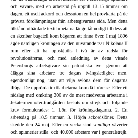
och vävare, med en arbetstid på upptill 13-15 timmar om
dagen, ett uselt ackord och dessutom en hel provkarta på de
grövsta förolämpningar från arbetsgivarnas sida. Men detta
tillstånd uthärdade textilarbetarna länge tålmodigt till dess att
en skenbar bagatell kom bägaren att rinna över. I maj 1896
ägde nämligen kröningen av den nuvarande tsar Nikolaus II
rum efter att ha uppskjutits i två år av rädsla för
revolutionärerna, och med anledning av detta visade
Petersburgs arbetsgivare sin patriotiska iver genom att
ålägga sina arbetare tre dagars tvångsledighet men,
egendomligt nog, utan att vilja avlöna dem för dagarna
ifråga. De upprörda textilarbetarna kom då i rörelse. Efter ett
rådslag med omkring 300 av de mest medvetna arbetarna i
Jekatermenhofer-trädgården beslöts om strejk och följande
krav formulerades: 1. Lön för kröningsdagarna. 2. En
arbetsdag på 10,5 timmar. 3. Höjda ackordslöner. Detta
skedde den 24 maj. Efter en vecka stod
samtliga
väverier
och spinnerier stilla, och 40.000 arbetare var i generalstrejk.