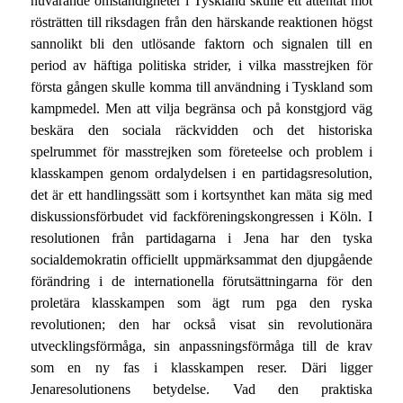
nuvarande omständigheter i Tyskland skulle ett attentat mot
rösträtten till riksdagen från den härskande reaktionen högst
sannolikt bli den utlösande faktorn och signalen till en
period av häftiga politiska strider, i vilka masstrejken för
första gången skulle komma till användning i Tyskland som
kampmedel. Men att vilja begränsa och på konstgjord väg
beskära den sociala räckvidden och det historiska
spelrummet för masstrejken som företeelse och problem i
klasskampen genom ordalydelsen i en partidagsresolution,
det är ett handlingssätt som i kortsynthet kan mäta sig med
diskussionsförbudet vid fackföreningskongressen i Köln. I
resolutionen från partidagarna i Jena har den tyska
socialdemokratin officiellt uppmärksammat den djupgående
förändring i de internationella förutsättningarna för den
proletära klasskampen som ägt rum pga den ryska
revolutionen; den har också visat sin revolutionära
utvecklingsförmåga, sin anpassningsförmåga till de krav
som en ny fas i klasskampen reser. Däri ligger
Jenaresolutionens betydelse. Vad den praktiska