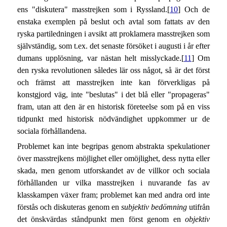
ens "diskutera" masstrejken som i Ryssland.[
10
] Och de
enstaka exemplen på beslut och avtal som fattats av den
ryska partiledningen i avsikt att proklamera masstrejken som
självständig, som t.ex. det senaste försöket i augusti i år efter
dumans upplösning, var nästan helt misslyckade.[
11
] Om
den ryska revolutionen således lär oss något, så är det först
och främst att masstrejken inte kan förverkligas på
konstgjord väg, inte "beslutas" i det blå eller "propageras"
fram, utan att den är en historisk företeelse som på en viss
tidpunkt med historisk nödvändighet uppkommer ur de
sociala förhållandena.
Problemet kan inte begripas genom abstrakta spekulationer
över masstrejkens möjlighet eller omöjlighet, dess nytta eller
skada, men genom utforskandet av de villkor och sociala
förhållanden ur vilka masstrejken i nuvarande fas av
klasskampen växer fram; problemet kan med andra ord inte
förstås och diskuteras genom en
subjektiv bedömning
utifrån
det önskvärdas ståndpunkt men först genom en
objektiv