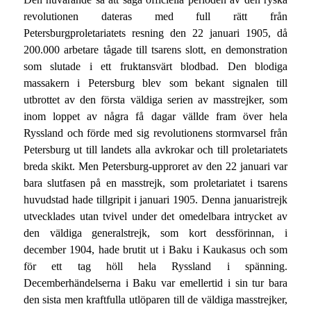
revolutionen dateras med full rätt från
Petersburgproletariatets resning den 22 januari 1905, då
200.000 arbetare tågade till tsarens slott, en demonstration
som slutade i ett fruktansvärt blodbad. Den blodiga
massakern i Petersburg blev som bekant signalen till
utbrottet av den första väldiga serien av masstrejker, som
inom loppet av några få dagar vällde fram över hela
Ryssland och förde med sig revolutionens stormvarsel från
Petersburg ut till landets alla avkrokar och till proletariatets
breda skikt. Men Petersburg-upproret av den 22 januari var
bara slutfasen på en masstrejk, som proletariatet i tsarens
huvudstad hade tillgripit i januari 1905. Denna januaristrejk
utvecklades utan tvivel under det omedelbara intrycket av
den väldiga generalstrejk, som kort dessförinnan, i
december 1904, hade brutit ut i Baku i Kaukasus och som
för ett tag höll hela Ryssland i spänning.
Decemberhändelserna i Baku var emellertid i sin tur bara
den sista men kraftfulla utlöparen till de väldiga masstrejker,