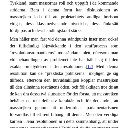
Tyskland, samt massornas roll och uppgift i de kommande
striderna. Bara i denna form kan diskussionen av
masstrejken leda till att proletariatets andliga horisont
vidgas, dess klassmedvetande utvecklas, dess tänkesätt
fördjupas och dess handlingskraft stärks.
Men håller man fast vid denna ståndpunkt inser man också
det fullständigt löjeväckande i den straffprocess som
"revolutionsromantikens" motståndare inlett, eftersom man
vid behandlingen av problemet inte har hållit sig till den
exakta ordalydelsen i Jenaresolutionen.[
12
] Med denna
resolution kan de "praktiska politikerna" möjligen ge sig
tillfreds, eftersom den huvudsakligen kopplar masstrejken
till den allmänna rösträttens öden, och följaktligen tror de att
de kan dra dessa två slutsatser: för det första, att masstrejken
behåller en rent defensiv karaktär, och för det andra, att
masstrejken genom att underordnas parlamentarismen
förvandlas till ett rent bihang till denna. Men den verkliga
kärnan i Jena-resolutionen är i detta sammanhang, att under