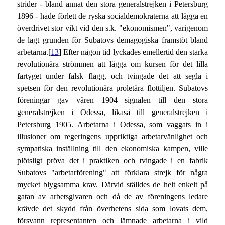
strider - bland annat den stora generalstrejken i Petersburg
1896 - hade förlett de ryska socialdemokraterna att lägga en
överdrivet stor vikt vid den s.k. "ekonomismen", varigenom
de lagt grunden för Subatovs demagogiska framstöt bland
arbetarna.[
13
] Efter någon tid lyckades emellertid den starka
revolutionära strömmen att lägga om kursen för det lilla
fartyget under falsk flagg, och tvingade det att segla i
spetsen för den revolutionära proletära flottiljen. Subatovs
föreningar gav våren 1904 signalen till den stora
generalstrejken i Odessa, likaså till generalstrejken i
Petersburg 1905. Arbetarna i Odessa, som vaggats in i
illusioner om regeringens uppriktiga arbetarvänlighet och
sympatiska inställning till den ekonomiska kampen, ville
plötsligt pröva det i praktiken och tvingade i en fabrik
Subatovs "arbetarförening" att förklara strejk för några
mycket blygsamma krav. Därvid ställdes de helt enkelt på
gatan av arbetsgivaren och då de av föreningens ledare
krävde det skydd från överhetens sida som lovats dem,
försvann representanten och lämnade arbetarna i vild