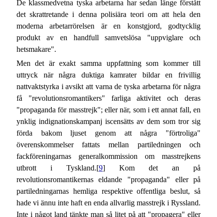
De klassmedvetna tyska arbetarna har sedan länge förstått
det skrattretande i denna polisiära teori om att hela den
moderna arbetarrörelsen är en konstgjord, godtycklig
produkt av en handfull samvetslösa "uppviglare och
hetsmakare".
Men det är exakt samma uppfattning som kommer till
uttryck när några duktiga kamrater bildar en frivillig
nattvaktstyrka i avsikt att varna de tyska arbetarna för några
få "revolutionsromantikers" farliga aktivitet och deras
"propaganda för masstrejk"; eller när, som i ett annat fall, en
ynklig indignationskampanj iscensätts av dem som tror sig
förda bakom ljuset genom att några "förtroliga"
överenskommelser fattats mellan partiledningen och
fackföreningarnas generalkommission om masstrejkens
utbrott i Tyskland.[
9
] Kom det an på
revolutionsromantikernas eldande "propaganda" eller på
partiledningarnas hemliga respektive offentliga beslut, så
hade vi ännu inte haft en enda allvarlig masstrejk i Ryssland.
Inte i något land tänkte man så litet på att "propagera" eller