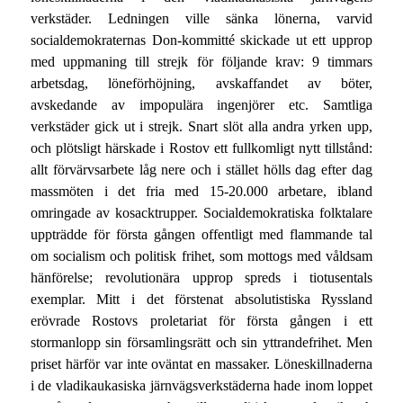
verkstäder. Ledningen ville sänka lönerna, varvid
socialdemokraternas Don-kommitté skickade ut ett upprop
med uppmaning till strejk för följande krav: 9 timmars
arbetsdag, löneförhöjning, avskaffandet av böter,
avskedande av impopulära ingenjörer etc. Samtliga
verkstäder gick ut i strejk. Snart slöt alla andra yrken upp,
och plötsligt härskade i Rostov ett fullkomligt nytt tillstånd:
allt förvärvsarbete låg nere och i stället hölls dag efter dag
massmöten i det fria med 15-20.000 arbetare, ibland
omringade av kosacktrupper. Socialdemokratiska folktalare
uppträdde för första gången offentligt med flammande tal
om socialism och politisk frihet, som mottogs med våldsam
hänförelse; revolutionära upprop spreds i tiotusentals
exemplar. Mitt i det förstenat absolutistiska Ryssland
erövrade Rostovs proletariat för första gången i ett
stormanlopp sin församlingsrätt och sin yttrandefrihet. Men
priset härför var inte oväntat en massaker. Löneskillnaderna
i de vladikaukasiska järnvägsverkstäderna hade inom loppet