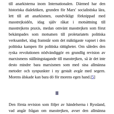
till anarkisterna inom Internationalen. Därmed har den
historiska dialektiken, grunden för Marx' socialistiska lära,
lett till att anarkismen, oundvikligt förknippad med
masstrejksidén, idag själv råkat i motsättning till
masstrejkens praxis, medan omvänt masstrejken som förut
bekämpades som motsatsen till proletariatets politiska
verksamhet, idag framstår som det mäktigaste vapnet i den
politiska kampen för politiska rättigheter. Om således den
ryska revolutionen nödvändiggör en grundlig revision av
marxismens ställningstagande till masstrejken, så är det inte
desto mindre bara marxismen som med sina allmänna
metoder och synpunkter i ny gestalt avgår med segern.
Morens älskade kan bara dö för morens egen hand.[
5
]
II
Den första revision som följer av händelserna i Ryssland,
vad angår frågan om masstrejken, avser den allmänna