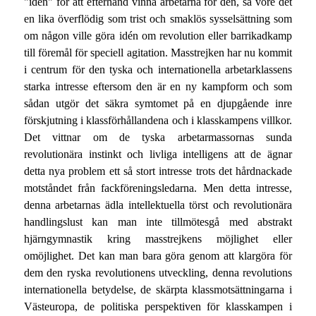
"idén" för att efterhand vinna arbetarna för den, så vore det
en lika överflödig som trist och smaklös sysselsättning som
om någon ville göra idén om revolution eller barrikadkamp
till föremål för speciell agitation. Masstrejken har nu kommit
i centrum för den tyska och internationella arbetarklassens
starka intresse eftersom den är en ny kampform och som
sådan utgör det säkra symtomet på en djupgående inre
förskjutning i klassförhållandena och i klasskampens villkor.
Det vittnar om de tyska arbetarmassornas sunda
revolutionära instinkt och livliga intelligens att de ägnar
detta nya problem ett så stort intresse trots det hårdnackade
motståndet från fackföreningsledarna. Men detta intresse,
denna arbetarnas ädla intellektuella törst och revolutionära
handlingslust kan man inte tillmötesgå med abstrakt
hjärngymnastik kring masstrejkens möjlighet eller
omöjlighet. Det kan man bara göra genom att klargöra för
dem den ryska revolutionens utveckling, denna revolutions
internationella betydelse, de skärpta klassmotsättningarna i
Västeuropa, de politiska perspektiven för klasskampen i