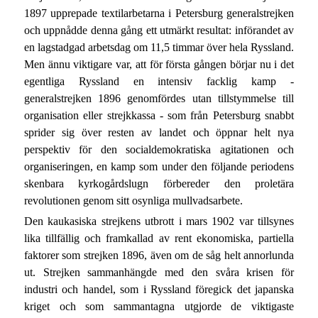
1897 upprepade textilarbetarna i Petersburg generalstrejken
och uppnådde denna gång ett utmärkt resultat: införandet av
en lagstadgad arbetsdag om 11,5 timmar över hela Ryssland.
Men ännu viktigare var, att för första gången börjar nu i det
egentliga Ryssland en intensiv facklig kamp -
generalstrejken 1896 genomfördes utan tillstymmelse till
organisation eller strejkkassa - som från Petersburg snabbt
sprider sig över resten av landet och öppnar helt nya
perspektiv för den socialdemokratiska agitationen och
organiseringen, en kamp som under den följande periodens
skenbara kyrkogårdslugn förbereder den proletära
revolutionen genom sitt osynliga mullvadsarbete.
Den kaukasiska strejkens utbrott i mars 1902 var tillsynes
lika tillfällig och framkallad av rent ekonomiska, partiella
faktorer som strejken 1896, även om de såg helt annorlunda
ut. Strejken sammanhängde med den svåra krisen för
industri och handel, som i Ryssland föregick det japanska
kriget och som sammantagna utgjorde de viktigaste