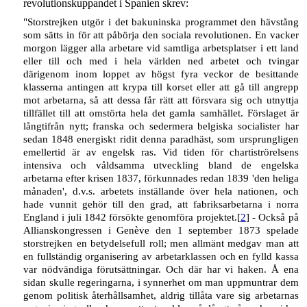
revolutionskuppandet i Spanien skrev:
"Storstrejken utgör i det bakuninska programmet den hävstång
som sätts in för att påbörja den sociala revolutionen. En vacker
morgon lägger alla arbetare vid samtliga arbetsplatser i ett land
eller till och med i hela världen ned arbetet och tvingar
därigenom inom loppet av högst fyra veckor de besittande
klasserna antingen att krypa till korset eller att gå till angrepp
mot arbetarna, så att dessa får rätt att försvara sig och utnyttja
tillfället till att omstörta hela det gamla samhället. Förslaget är
långtifrån nytt; franska och sedermera belgiska socialister har
sedan 1848 energiskt ridit denna paradhäst, som ursprungligen
emellertid är av engelsk ras. Vid tiden för chartiströrelsens
intensiva och våldsamma utveckling bland de engelska
arbetarna efter krisen 1837, förkunnades redan 1839 'den heliga
månaden', d.v.s. arbetets inställande över hela nationen, och
hade vunnit gehör till den grad, att fabriksarbetarna i norra
England i juli 1842 försökte genomföra projektet.[
2
] - Också på
Allianskongressen i Genève den 1 september 1873 spelade
storstrejken en betydelsefull roll; men allmänt medgav man att
en fullständig organisering av arbetarklassen och en fylld kassa
var nödvändiga förutsättningar. Och där har vi haken. Å ena
sidan skulle regeringarna, i synnerhet om man uppmuntrar dem
genom politisk återhållsamhet, aldrig tillåta vare sig arbetarnas