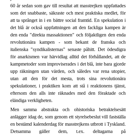
60 år sedan som gav till resultat att masstrejken uppfattades
som det snabbaste, säkraste och mest praktiska medlet, för
att ta språnget in i en bättre social framtid. En spekulation i
det blå är också uppfattningen att den fackliga kampen är
den enda "direkta massaktionen" och följaktligen den enda
revolutionära kampen - som bekant de franska och
italienska "syndikalisternas" senaste påhitt. Det ödesdigra
för anarkismen var härvidlag alltid det förhållandet, att de
kampmetoder som improviserades i det blå, inte bara gjorde
upp räkningen utan värden, och således var rena utopier,
utan att den för det mesta, trots sina revolutionära
spekulationer, i praktiken kom att stå i reaktionens tjänst,
eftersom den alls inte räknades med den föraktade och
eländiga verkligheten.
Men samma abstrakta och ohistoriska betraktelsesätt
anlägger idag de, som genom ett styrelsebeslut vill fastställa
en bestämd kalenderdag för masstrejkens utbrott i Tyskland.
Detsamma gäller dem, t.ex. deltagarna på