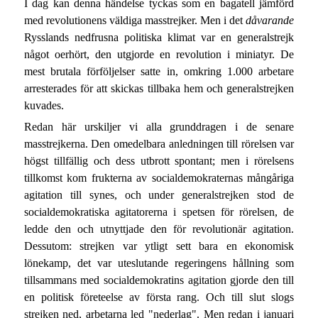
I dag kan denna händelse tyckas som en bagatell jämförd
med revolutionens väldiga masstrejker. Men i det
dåvarande
Rysslands nedfrusna politiska klimat var en generalstrejk
något oerhört, den utgjorde en revolution i miniatyr. De
mest brutala förföljelser satte in, omkring 1.000 arbetare
arresterades för att skickas tillbaka hem och generalstrejken
kuvades.
Redan här urskiljer vi alla grunddragen i de senare
masstrejkerna. Den omedelbara anledningen till rörelsen var
högst tillfällig och dess utbrott spontant; men i rörelsens
tillkomst kom frukterna av socialdemokraternas mångåriga
agitation till synes, och under generalstrejken stod de
socialdemokratiska agitatorerna i spetsen för rörelsen, de
ledde den och utnyttjade den för revolutionär agitation.
Dessutom: strejken var ytligt sett bara en ekonomisk
lönekamp, det var uteslutande regeringens hållning som
tillsammans med socialdemokratins agitation gjorde den till
en politisk företeelse av första rang. Och till slut slogs
strejken ned, arbetarna led "nederlag". Men redan i januari