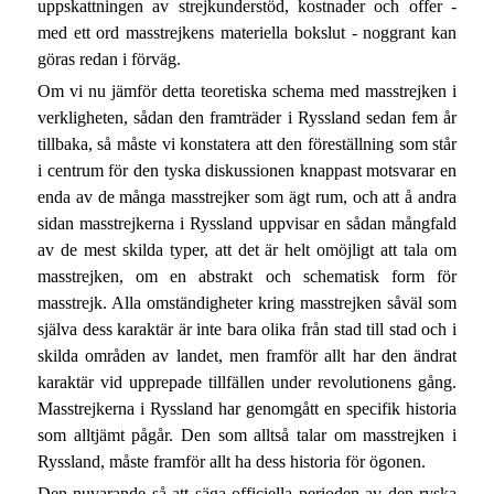
uppskattningen av strejkunderstöd, kostnader och offer -
med ett ord masstrejkens materiella bokslut - noggrant kan
göras redan i förväg.
Om vi nu jämför detta teoretiska schema med masstrejken i
verkligheten, sådan den framträder i Ryssland sedan fem år
tillbaka, så måste vi konstatera att den föreställning som står
i centrum för den tyska diskussionen knappast motsvarar en
enda av de många masstrejker som ägt rum, och att å andra
sidan masstrejkerna i Ryssland uppvisar en sådan mångfald
av de mest skilda typer, att det är helt omöjligt att tala om
masstrejken, om en abstrakt och schematisk form för
masstrejk. Alla omständigheter kring masstrejken såväl som
själva dess karaktär är inte bara olika från stad till stad och i
skilda områden av landet, men framför allt har den ändrat
karaktär vid upprepade tillfällen under revolutionens gång.
Masstrejkerna i Ryssland har genomgått en specifik historia
som alltjämt pågår. Den som alltså talar om masstrejken i
Ryssland, måste framför allt ha dess historia för ögonen.
Den nuvarande så att säga officiella perioden av den ryska