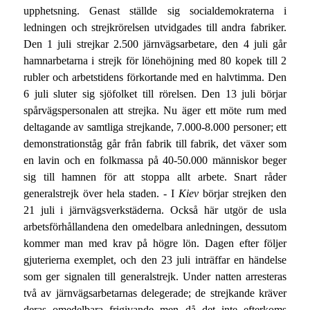
upphetsning. Genast ställde sig socialdemokraterna i
ledningen och strejkrörelsen utvidgades till andra fabriker.
Den 1 juli strejkar 2.500 järnvägsarbetare, den 4 juli går
hamnarbetarna i strejk för lönehöjning med 80 kopek till 2
rubler och arbetstidens förkortande med en halvtimma. Den
6 juli sluter sig sjöfolket till rörelsen. Den 13 juli börjar
spårvägspersonalen att strejka. Nu äger ett möte rum med
deltagande av samtliga strejkande, 7.000-8.000 personer; ett
demonstrationståg går från fabrik till fabrik, det växer som
en lavin och en folkmassa på 40-50.000 människor beger
sig till hamnen för att stoppa allt arbete. Snart råder
generalstrejk över hela staden. - I
Kiev
börjar strejken den
21 juli i järnvägsverkstäderna. Också här utgör de usla
arbetsförhållandena den omedelbara anledningen, dessutom
kommer man med krav på högre lön. Dagen efter följer
gjuterierna exemplet, och den 23 juli inträffar en händelse
som ger signalen till generalstrejk. Under natten arresteras
två av järnvägsarbetarnas delegerade; de strejkande kräver
deras omedelbara frigivande men då det inte efterkoms