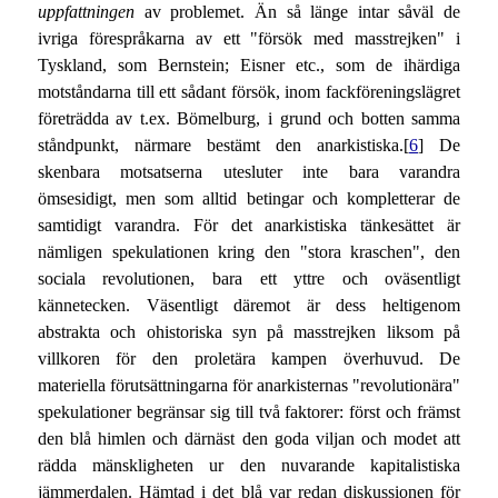
uppfattningen
av problemet. Än så länge intar såväl de
ivriga förespråkarna av ett "försök med masstrejken" i
Tyskland, som Bernstein; Eisner etc., som de ihärdiga
motståndarna till ett sådant försök, inom fackföreningslägret
företrädda av t.ex. Bömelburg, i grund och botten samma
ståndpunkt, närmare bestämt den anarkistiska.[
6
] De
skenbara motsatserna utesluter inte bara varandra
ömsesidigt, men som alltid betingar och kompletterar de
samtidigt varandra. För det anarkistiska tänkesättet är
nämligen spekulationen kring den "stora kraschen", den
sociala revolutionen, bara ett yttre och oväsentligt
kännetecken. Väsentligt däremot är dess heltigenom
abstrakta och ohistoriska syn på masstrejken liksom på
villkoren för den proletära kampen överhuvud. De
materiella förutsättningarna för anarkisternas "revolutionära"
spekulationer begränsar sig till två faktorer: först och främst
den blå himlen och därnäst den goda viljan och modet att
rädda mänskligheten ur den nuvarande kapitalistiska
jämmerdalen. Hämtad i det blå var redan diskussionen för