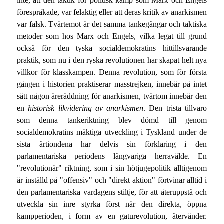
inte, att den taktik för politisk kamp som Marx och Engels
förespråkade, var felaktig eller att deras kritik av anarkismen
var falsk. Tvärtemot är det samma tankegångar och taktiska
metoder som hos Marx och Engels, vilka legat till grund
också för den tyska socialdemokratins hittillsvarande
praktik, som nu i den ryska revolutionen har skapat helt nya
villkor för klasskampen. Denna revolution, som för första
gången i historien praktiserar masstrejken, innebär på intet
sätt någon äreräddning för anarkismen, tvärtom innebär den
en
historisk likvidering av anarkismen
. Den trista tillvaro
som denna tankeriktning blev dömd till genom
socialdemokratins mäktiga utveckling i Tyskland under de
sista årtiondena har delvis sin förklaring i den
parlamentariska periodens långvariga herravälde. En
"revolutionär" riktning, som i sin hötjugepolitik alltigenom
är inställd på "offensiv" och "direkt aktion" förtvinar alltid i
den parlamentariska vardagens stiltje, för att återuppstå och
utveckla sin inre styrka först när den direkta, öppna
kampperioden, i form av en gaturevolution, återvänder.