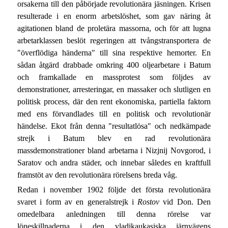
orsakerna till den påbörjade revolutionära jäsningen. Krisen
resulterade i en enorm arbetslöshet, som gav näring åt
agitationen bland de proletära massorna, och för att lugna
arbetarklassen beslöt regeringen att tvångstransportera de
"överflödiga händerna" till sina respektive hemorter. En
sådan åtgärd drabbade omkring 400 oljearbetare i Batum
och framkallade en massprotest som följdes av
demonstrationer, arresteringar, en massaker och slutligen en
politisk process, där den rent ekonomiska, partiella faktorn
med ens förvandlades till en politisk och revolutionär
händelse. Ekot från denna "resultatlösa" och nedkämpade
strejk i Batum blev en rad revolutionära
massdemonstrationer bland arbetarna i Nizjnij Novgorod, i
Saratov och andra städer, och innebar således en kraftfull
framstöt av den revolutionära rörelsens breda våg.
Redan i november 1902 följde det första revolutionära
svaret i form av en generalstrejk i
Rostov
vid Don. Den
omedelbara anledningen till denna rörelse var
löneskillnaderna i den vladikaukasiska järnvägens