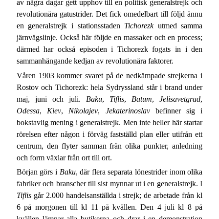
av några dagar gett upphov till en politisk generalstrejk och
revolutionära gatustrider. Det fick omedelbart till följd ännu
en generalstrejk i stationsstaden
Tichorezk
utmed samma
järnvägslinje. Också här följde en massaker och en process;
därmed har också episoden i Tichorezk fogats in i den
sammanhängande kedjan av revolutionära faktorer.
Våren 1903 kommer svaret på de nedkämpade strejkerna i
Rostov och Tichorezk: hela Sydryssland står i brand under
maj, juni och juli.
Baku
,
Tiflis
,
Batum
,
Jelisavetgrad
,
Odessa
,
Kiev
,
Nikolajev
,
Jekaterinoslav
befinner sig i
bokstavlig mening i generalstrejk. Men inte heller här startar
rörelsen efter någon i förväg fastställd plan eller utifrån ett
centrum, den flyter samman från olika punkter, anledning
och form växlar från ort till ort.
Början görs i
Baku
, där flera separata lönestrider inom olika
fabriker och branscher till sist mynnar ut i en generalstrejk. I
Tiflis
går 2.000 handelsanställda i strejk; de arbetade från kl
6 på morgonen till kl 11 på kvällen. Den 4 juli kl 8 på
kvällen lämnar alla butikerna och drar i en demonstration