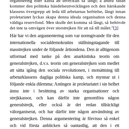
organisering eller kassa att utvecklas så långt; å andra sidan
kommer den politiska händelseutvecklingen och den härskande
klassens övergrepp att leda till arbetarnas befrielse, långt innan
proletariatet lyckas skapa denna ideala organisation och denna
väldiga reservfond. Men skulle det komma så långt, så behövde
det inte ta omvägen över storstrejken för att nå till målet."[
3
]
Här har vi den argumentering som var normgivande för den
internationella socialdemokratins ställningstagande till
masstrejken under de följande årtiondena. Den är alltigenom
utformad med tanke på den anarkistiska teorin om
generalstrejken, d.v.s. teorin om generalstrejken som medlet
att sätta igång den sociala revolutionen, i motsättning till
arbetarklassens dagliga politiska kamp, och mynnar ut i
följande enkla dilemma: Antingen är proletariatet i sin helhet
ännu inte i besittning av starka organisationer och
strejkkassor, och kan därför inte genomföra någon
generalstrejk, eller också är det redan tillräckligt
välorganiserat, och har därför inte någon användning av
generalstrejken. Denna argumentering är förvisso så enkel
och vid första anblicken så oantastlig, att den i ett