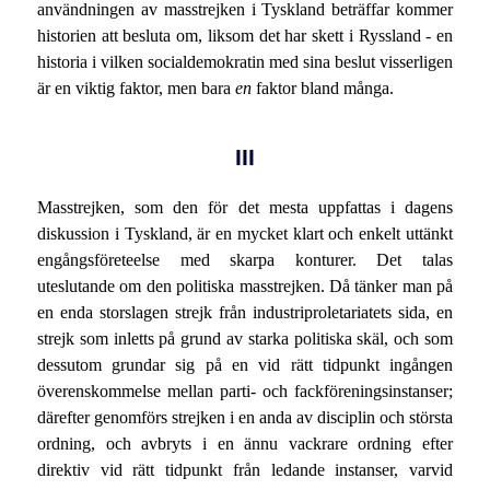
användningen av masstrejken i Tyskland beträffar kommer
historien att besluta om, liksom det har skett i Ryssland - en
historia i vilken socialdemokratin med sina beslut visserligen
är en viktig faktor, men bara
en
faktor bland många.
III
Masstrejken, som den för det mesta uppfattas i dagens
diskussion i Tyskland, är en mycket klart och enkelt uttänkt
engångsföreteelse med skarpa konturer. Det talas
uteslutande om den politiska masstrejken. Då tänker man på
en enda storslagen strejk från industriproletariatets sida, en
strejk som inletts på grund av starka politiska skäl, och som
dessutom grundar sig på en vid rätt tidpunkt ingången
överenskommelse mellan parti- och fackföreningsinstanser;
därefter genomförs strejken i en anda av disciplin och största
ordning, och avbryts i en ännu vackrare ordning efter
direktiv vid rätt tidpunkt från ledande instanser, varvid