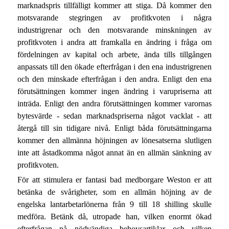
marknadspris tillfälligt kommer att stiga. Då kommer den
motsvarande stegringen av profitkvoten i några
industrigrenar och den motsvarande minskningen av
profitkvoten i andra att framkalla en ändring i fråga om
fördelningen av kapital och arbete, ända tills tillgången
anpassats till den ökade efterfrågan i den ena industrigrenen
och den minskade efterfrågan i den andra. Enligt den ena
förutsättningen kommer ingen ändring i varupriserna att
inträda. Enligt den andra förutsättningen kommer varornas
bytesvärde - sedan marknadspriserna något vacklat - att
återgå till sin tidigare nivå. Enligt båda förutsättningarna
kommer den allmänna höjningen av lönesatserna slutligen
inte att åstadkomma något annat än en allmän sänkning av
profitkvoten.
För att stimulera er fantasi bad medborgare Weston er att
betänka de svårigheter, som en allmän höjning av de
engelska lantarbetarlönerna från 9 till 18 shilling skulle
medföra. Betänk då, utropade han, vilken enormt ökad
efterfrågan på nödvändiga behovsartiklar och vilken