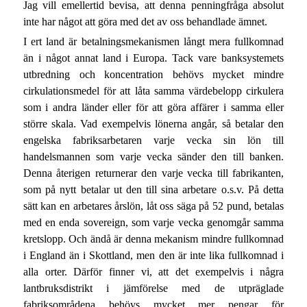
Jag vill emellertid bevisa, att denna penningfråga absolut
inte har något att göra med det av oss behandlade ämnet.
I ert land är betalningsmekanismen långt mera fullkomnad
än i något annat land i Europa. Tack vare banksystemets
utbredning och koncentration behövs mycket mindre
cirkulationsmedel för att låta samma värdebelopp cirkulera
som i andra länder eller för att göra affärer i samma eller
större skala. Vad exempelvis lönerna angår, så betalar den
engelska fabriksarbetaren varje vecka sin lön till
handelsmannen som varje vecka sänder den till banken.
Denna återigen returnerar den varje vecka till fabrikanten,
som på nytt betalar ut den till sina arbetare o.s.v. På detta
sätt kan en arbetares årslön, låt oss säga på 52 pund, betalas
med en enda sovereign, som varje vecka genomgår samma
kretslopp. Och ändå är denna mekanism mindre fullkomnad
i England än i Skottland, men den är inte lika fullkomnad i
alla orter. Därför finner vi, att det exempelvis i några
lantbruksdistrikt i jämförelse med de utpräglade
fabriksområdena behövs mycket mer pengar för