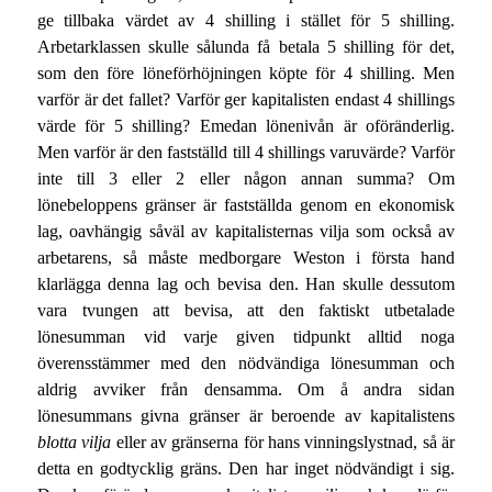
ge tillbaka värdet av 4 shilling i stället för 5 shilling.
Arbetarklassen skulle sålunda få betala 5 shilling för det,
som den före löneförhöjningen köpte för 4 shilling. Men
varför är det fallet? Varför ger kapitalisten endast 4 shillings
värde för 5 shilling? Emedan lönenivån är oföränderlig.
Men varför är den fastställd till 4 shillings varuvärde? Varför
inte till 3 eller 2 eller någon annan summa? Om
lönebeloppens gränser är fastställda genom en ekonomisk
lag, oavhängig såväl av kapitalisternas vilja som också av
arbetarens, så måste medborgare Weston i första hand
klarlägga denna lag och bevisa den. Han skulle dessutom
vara tvungen att bevisa, att den faktiskt utbetalade
lönesumman vid varje given tidpunkt alltid noga
överensstämmer med den nödvändiga lönesumman och
aldrig avviker från densamma. Om å andra sidan
lönesummans givna gränser är beroende av kapitalistens
blotta vilja
eller av gränserna för hans vinningslystnad, så är
detta en godtycklig gräns. Den har inget nödvändigt i sig.