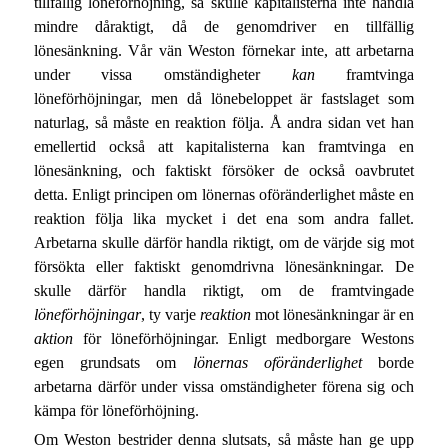
tillfällig löneförhöjning, så skulle kapitalisterna inte handla
mindre dåraktigt, då de genomdriver en tillfällig
lönesänkning. Vår vän Weston förnekar inte, att arbetarna
under vissa omständigheter
kan
framtvinga
löneförhöjningar, men då lönebeloppet är fastslaget som
naturlag, så måste en reaktion följa. Å andra sidan vet han
emellertid också att kapitalisterna kan framtvinga en
lönesänkning, och faktiskt försöker de också oavbrutet
detta. Enligt principen om lönernas oföränderlighet måste en
reaktion följa lika mycket i det ena som andra fallet.
Arbetarna skulle därför handla riktigt, om de värjde sig mot
försökta eller faktiskt genomdrivna lönesänkningar. De
skulle därför handla riktigt, om de framtvingade
löneförhöjningar
, ty varje
reaktion
mot lönesänkningar är en
aktion
för löneförhöjningar. Enligt medborgare Westons
egen grundsats om
lönernas oföränderlighet
borde
arbetarna därför under vissa omständigheter förena sig och
kämpa för löneförhöjning.
Om Weston bestrider denna slutsats, så måste han ge upp