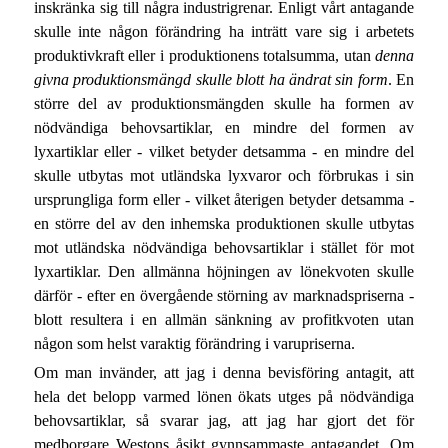
inskränka sig till några industrigrenar. Enligt vårt antagande
skulle inte någon förändring ha inträtt vare sig i arbetets
produktivkraft eller i produktionens totalsumma, utan
denna
givna produktionsmängd skulle blott ha ändrat sin form
. En
större del av produktionsmängden skulle ha formen av
nödvändiga behovsartiklar, en mindre del formen av
lyxartiklar eller - vilket betyder detsamma - en mindre del
skulle utbytas mot utländska lyxvaror och förbrukas i sin
ursprungliga form eller - vilket återigen betyder detsamma -
en större del av den inhemska produktionen skulle utbytas
mot utländska nödvändiga behovsartiklar i stället för mot
lyxartiklar. Den allmänna höjningen av lönekvoten skulle
därför - efter en övergående störning av marknadspriserna -
blott resultera i en allmän sänkning av profitkvoten utan
någon som helst varaktig förändring i varupriserna.
Om man invänder, att jag i denna bevisföring antagit, att
hela det belopp varmed lönen ökats utges på nödvändiga
behovsartiklar, så svarar jag, att jag har gjort det för
medborgare Westons åsikt gynnsammaste antagandet. Om