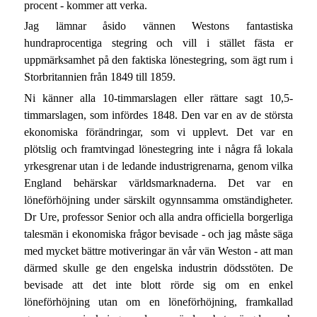
procent - kommer att verka.
Jag lämnar åsido vännen Westons fantastiska
hundraprocentiga stegring och vill i stället fästa er
uppmärksamhet på den faktiska lönestegring, som ägt rum i
Storbritannien från 1849 till 1859.
Ni känner alla 10-timmarslagen eller rättare sagt 10,5-
timmarslagen, som infördes 1848. Den var en av de största
ekonomiska förändringar, som vi upplevt. Det var en
plötslig och framtvingad lönestegring inte i några få lokala
yrkesgrenar utan i de ledande industrigrenarna, genom vilka
England behärskar världsmarknaderna. Det var en
löneförhöjning under särskilt ogynnsamma omständigheter.
Dr Ure, professor Senior och alla andra officiella borgerliga
talesmän i ekonomiska frågor bevisade - och jag måste säga
med mycket bättre motiveringar än vår vän Weston - att man
därmed skulle ge den engelska industrin dödsstöten. De
bevisade att det inte blott rörde sig om en enkel
löneförhöjning utan om en löneförhöjning, framkallad