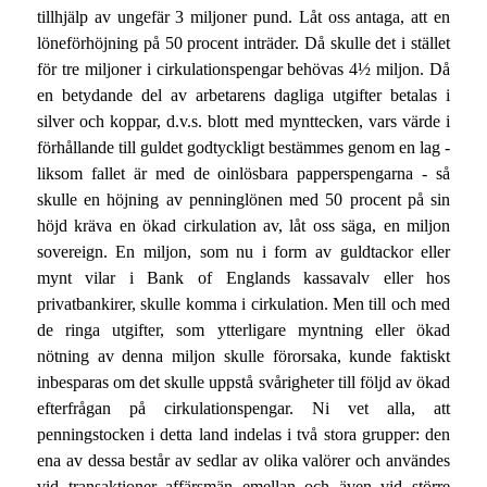
tillhjälp av ungefär 3 miljoner pund. Låt oss antaga, att en
löneförhöjning på 50 procent inträder. Då skulle det i stället
för tre miljoner i cirkulationspengar behövas 4½ miljon. Då
en betydande del av arbetarens dagliga utgifter betalas i
silver och koppar, d.v.s. blott med mynttecken, vars värde i
förhållande till guldet godtyckligt bestämmes genom en lag -
liksom fallet är med de oinlösbara papperspengarna - så
skulle en höjning av penninglönen med 50 procent på sin
höjd kräva en ökad cirkulation av, låt oss säga, en miljon
sovereign. En miljon, som nu i form av guldtackor eller
mynt vilar i Bank of Englands kassavalv eller hos
privatbankirer, skulle komma i cirkulation. Men till och med
de ringa utgifter, som ytterligare myntning eller ökad
nötning av denna miljon skulle förorsaka, kunde faktiskt
inbesparas om det skulle uppstå svårigheter till följd av ökad
efterfrågan på cirkulationspengar. Ni vet alla, att
penningstocken i detta land indelas i två stora grupper: den
ena av dessa består av sedlar av olika valörer och användes
vid transaktioner affärsmän emellan och även vid större