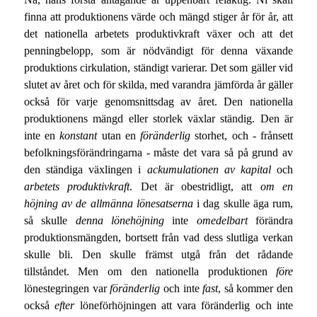
finna att produktionens värde och mängd stiger år för år, att
det nationella arbetets produktivkraft växer och att det
penningbelopp, som är nödvändigt för denna växande
produktions cirkulation, ständigt varierar. Det som gäller vid
slutet av året och för skilda, med varandra jämförda år gäller
också för varje genomsnittsdag av året. Den nationella
produktionens mängd eller storlek växlar ständig. Den är
inte en
konstant
utan en
föränderlig
storhet, och - frånsett
befolkningsförändringarna - måste det vara så på grund av
den ständiga växlingen i
ackumulationen av kapital
och
arbetets produktivkraft
. Det är obestridligt, att
om en
höjning av de allmänna lönesatserna
i dag skulle äga rum,
så skulle
denna lönehöjning
inte
omedelbart
förändra
produktionsmängden, bortsett från vad dess slutliga verkan
skulle bli. Den skulle främst utgå från det rådande
tillståndet. Men om den nationella produktionen
före
lönestegringen var
föränderlig
och inte
fast
, så kommer den
också
efter
löneförhöjningen att vara föränderlig och inte