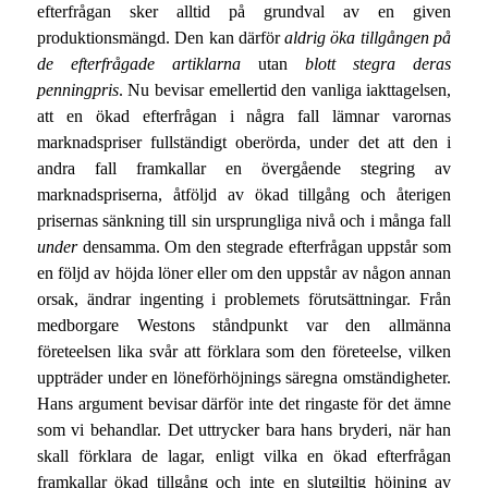
efterfrågan sker alltid på grundval av en given
produktionsmängd. Den kan därför
aldrig öka tillgången på
de efterfrågade artiklarna
utan
blott stegra deras
penningpris
. Nu bevisar emellertid den vanliga iakttagelsen,
att en ökad efterfrågan i några fall lämnar varornas
marknadspriser fullständigt oberörda, under det att den i
andra fall framkallar en övergående stegring av
marknadspriserna, åtföljd av ökad tillgång och återigen
prisernas sänkning till sin ursprungliga nivå och i många fall
under
densamma. Om den stegrade efterfrågan uppstår som
en följd av höjda löner eller om den uppstår av någon annan
orsak, ändrar ingenting i problemets förutsättningar. Från
medborgare Westons ståndpunkt var den allmänna
företeelsen lika svår att förklara som den företeelse, vilken
uppträder under en löneförhöjnings säregna omständigheter.
Hans argument bevisar därför inte det ringaste för det ämne
som vi behandlar. Det uttrycker bara hans bryderi, när han
skall förklara de lagar, enligt vilka en ökad efterfrågan
framkallar ökad tillgång och inte en slutgiltig höjning av