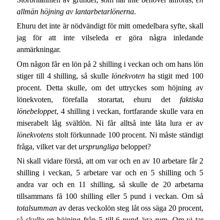
allmän höjning av lantarbetarlönerna
.
Ehuru det inte är nödvändigt för mitt omedelbara syfte, skall
jag för att inte vilseleda er göra några inledande
anmärkningar.
Om någon får en lön på 2 shilling i veckan och om hans lön
stiger till 4 shilling, så skulle
lönekvoten
ha stigit med 100
procent. Detta skulle, om det uttryckes som höjning av
lönekvoten, förefalla storartat, ehuru det
faktiska
lönebeloppet
, 4 shilling i veckan, fortfarande skulle vara en
miserabelt låg svältlön. Ni får alltså inte låta lura er av
lönekvotens
stolt förkunnade 100 procent. Ni måste ständigt
fråga, vilket var det
ursprungliga
beloppet?
Ni skall vidare förstå, att om var och en av 10 arbetare får 2
shilling i veckan, 5 arbetare var och en 5 shilling och 5
andra var och en 11 shilling, så skulle de 20 arbetarna
tillsammans få 100 shilling eller 5 pund i veckan. Om så
totalsumman
av deras veckolön steg låt oss säga 20 procent,
så skulle en höjning från 5 till 6 pund äga rum. Om vi tar