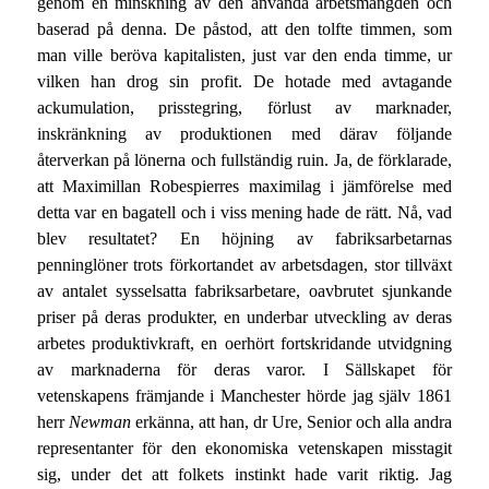
genom en minskning av den använda arbetsmängden och
baserad på denna. De påstod, att den tolfte timmen, som
man ville beröva kapitalisten, just var den enda timme, ur
vilken han drog sin profit. De hotade med avtagande
ackumulation, prisstegring, förlust av marknader,
inskränkning av produktionen med därav följande
återverkan på lönerna och fullständig ruin. Ja, de förklarade,
att Maximillan Robespierres maximilag i jämförelse med
detta var en bagatell och i viss mening hade de rätt. Nå, vad
blev resultatet? En höjning av fabriksarbetarnas
penninglöner trots förkortandet av arbetsdagen, stor tillväxt
av antalet sysselsatta fabriksarbetare, oavbrutet sjunkande
priser på deras produkter, en underbar utveckling av deras
arbetes produktivkraft, en oerhört fortskridande utvidgning
av marknaderna för deras varor. I Sällskapet för
vetenskapens främjande i Manchester hörde jag själv 1861
herr
Newman
erkänna, att han, dr Ure, Senior och alla andra
representanter för den ekonomiska vetenskapen misstagit
sig, under det att folkets instinkt hade varit riktig. Jag