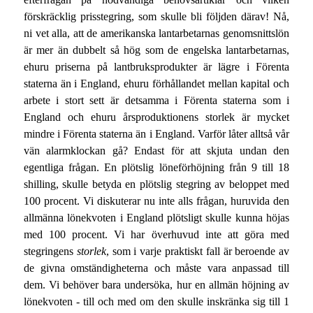
förskräcklig prisstegring, som skulle bli följden därav! Nå,
ni vet alla, att de amerikanska lantarbetarnas genomsnittslön
är mer än dubbelt så hög som de engelska lantarbetarnas,
ehuru priserna på lantbruksprodukter är lägre i Förenta
staterna än i England, ehuru förhållandet mellan kapital och
arbete i stort sett är detsamma i Förenta staterna som i
England och ehuru årsproduktionens storlek är mycket
mindre i Förenta staterna än i England. Varför låter alltså vår
vän alarmklockan gå? Endast för att skjuta undan den
egentliga frågan. En plötslig löneförhöjning från 9 till 18
shilling, skulle betyda en plötslig stegring av beloppet med
100 procent. Vi diskuterar nu inte alls frågan, huruvida den
allmänna lönekvoten i England plötsligt skulle kunna höjas
med 100 procent. Vi har överhuvud inte att göra med
stegringens
storlek
, som i varje praktiskt fall är beroende av
de givna omständigheterna och måste vara anpassad till
dem. Vi behöver bara undersöka, hur en allmän höjning av
lönekvoten - till och med om den skulle inskränka sig till 1