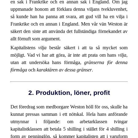
en sak i Frankrike och en annan sak i England. Om jag
uppmanade honom att förklara denna viljans tvekluvenhet,
så kunde han ha panna att svara, att gud vill ha en vilja i
Frankrike och en annan i England. Men vår vän Weston är
säkert den siste att använda det fullständiga förnekandet av
allt förnuft som argument.
Kapitalistens
vilja
består säkert i att ta så mycket som
möjligt. Vad vi har att göra, är inte att prata om hans
vilja
,
utan att undersöka hans förmåga,
gränserna för denna
förmåga
och
karaktären av dessa gränser
.
2. Produktion, löner, profit
Det föredrag som medborgare Weston höll för oss, skulle ha
kunnat pressas samman i ett nötskal. Hela hans anförande
utmynnar i följande: om arbetarklassen tvingar
kapitalistklassen att betala 5 shilling i stället för 4 shilling i
form av penninglön, så kommer kapitalisten att i varuform