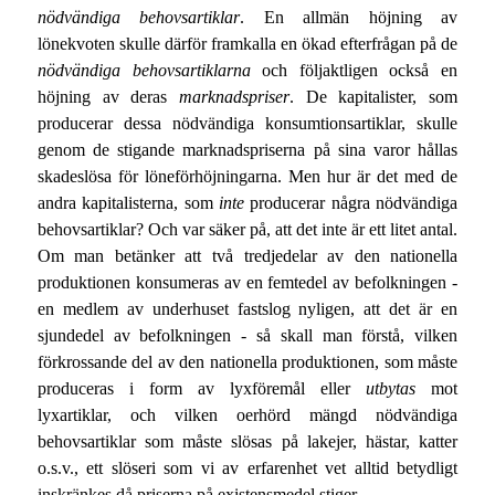
nödvändiga behovsartiklar
. En allmän höjning av
lönekvoten skulle därför framkalla en ökad efterfrågan på de
nödvändiga behovsartiklarna
och följaktligen också en
höjning av deras
marknadspriser
. De kapitalister, som
producerar dessa nödvändiga konsumtionsartiklar, skulle
genom de stigande marknadspriserna på sina varor hållas
skadeslösa för löneförhöjningarna. Men hur är det med de
andra kapitalisterna, som
inte
producerar några nödvändiga
behovsartiklar? Och var säker på, att det inte är ett litet antal.
Om man betänker att två tredjedelar av den nationella
produktionen konsumeras av en femtedel av befolkningen -
en medlem av underhuset fastslog nyligen, att det är en
sjundedel av befolkningen - så skall man förstå, vilken
förkrossande del av den nationella produktionen, som måste
produceras i form av lyxföremål eller
utbytas
mot
lyxartiklar, och vilken oerhörd mängd nödvändiga
behovsartiklar som måste slösas på lakejer, hästar, katter
o.s.v., ett slöseri som vi av erfarenhet vet alltid betydligt
inskränkes då priserna på existensmedel stiger.