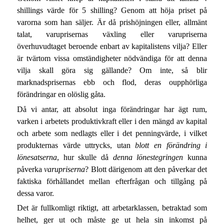
shillings värde för 5 shilling? Genom att höja priset på
varorna som han säljer. Är då prishöjningen eller, allmänt
talat, varuprisernas växling eller varupriserna
överhuvudtaget beroende enbart av kapitalistens vilja? Eller
är tvärtom vissa omständigheter nödvändiga för att denna
vilja skall göra sig gällande? Om inte, så blir
marknadsprisernas ebb och flod, deras oupphörliga
förändringar en olöslig gåta.
Då vi antar, att absolut inga förändringar har ägt rum,
varken i arbetets produktivkraft eller i den mängd av kapital
och arbete som nedlagts eller i det penningvärde, i vilket
produkternas värde uttrycks, utan
blott en förändring i
lönesatserna
, hur skulle då
denna lönestegringen
kunna
påverka
varupriserna
? Blott därigenom att den påverkar det
faktiska förhållandet mellan efterfrågan och tillgång på
dessa varor.
Det är fullkomligt riktigt, att arbetarklassen, betraktad som
helhet, ger ut och måste ge ut hela sin inkomst på