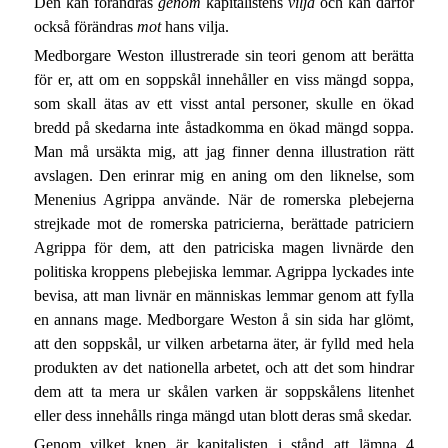
Den kan förändras
genom
kapitalistens
vilja
och kan därför
också förändras
mot
hans vilja.
Medborgare Weston illustrerade sin teori genom att berätta
för er, att om en soppskål innehåller en viss mängd soppa,
som skall ätas av ett visst antal personer, skulle en ökad
bredd på skedarna inte åstadkomma en ökad mängd soppa.
Man må ursäkta mig, att jag finner denna illustration rätt
avslagen. Den erinrar mig en aning om den liknelse, som
Menenius Agrippa använde. När de romerska plebejerna
strejkade mot de romerska patricierna, berättade patriciern
Agrippa för dem, att den patriciska magen livnärde den
politiska kroppens plebejiska lemmar. Agrippa lyckades inte
bevisa, att man livnär en människas lemmar genom att fylla
en annans mage. Medborgare Weston å sin sida har glömt,
att den soppskål, ur vilken arbetarna äter, är fylld med hela
produkten av det nationella arbetet, och att det som hindrar
dem att ta mera ur skålen varken är soppskålens litenhet
eller dess innehålls ringa mängd utan blott deras små skedar.
Genom vilket knep är kapitalisten i stånd att lämna 4