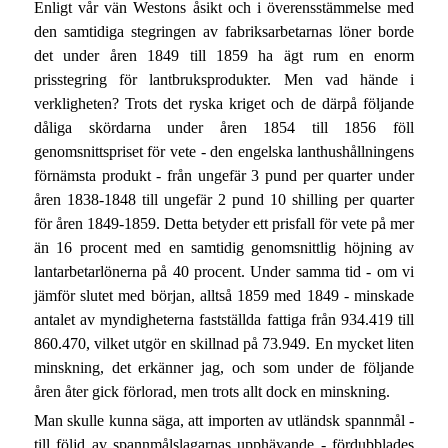
Enligt vår vän Westons åsikt och i överensstämmelse med
den samtidiga stegringen av fabriksarbetarnas löner borde
det under åren 1849 till 1859 ha ägt rum en enorm
prisstegring för lantbruksprodukter. Men vad hände i
verkligheten? Trots det ryska kriget och de därpå följande
dåliga skördarna under åren 1854 till 1856 föll
genomsnittspriset för vete - den engelska lanthushållningens
förnämsta produkt - från ungefär 3 pund per quarter under
åren 1838-1848 till ungefär 2 pund 10 shilling per quarter
för åren 1849-1859. Detta betyder ett prisfall för vete på mer
än 16 procent med en samtidig genomsnittlig höjning av
lantarbetarlönerna på 40 procent. Under samma tid - om vi
jämför slutet med början, alltså 1859 med 1849 - minskade
antalet av myndigheterna fastställda fattiga från 934.419 till
860.470, vilket utgör en skillnad på 73.949. En mycket liten
minskning, det erkänner jag, och som under de följande
åren åter gick förlorad, men trots allt dock en minskning.
Man skulle kunna säga, att importen av utländsk spannmål -
till följd av spannmålslagarnas upphävande - fördubblades