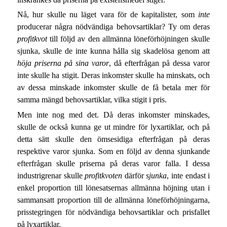
Nå, hur skulle nu läget vara för de kapitalister, som
inte
producerar några nödvändiga behovsartiklar? Ty om deras
profitkvot
till följd av den allmänna löneförhöjningen skulle
sjunka, skulle de inte kunna hålla sig skadelösa genom att
höja priserna på sina varor
, då efterfrågan på dessa varor
inte skulle ha stigit. Deras inkomster skulle ha minskats, och
av dessa minskade inkomster skulle de få betala mer för
samma mängd behovsartiklar, vilka stigit i pris.
Men inte nog med det. Då deras inkomster minskades,
skulle de också kunna ge ut mindre för lyxartiklar, och på
detta sätt skulle den ömsesidiga efterfrågan på deras
respektive varor sjunka. Som en följd av denna sjunkande
efterfrågan skulle priserna på deras varor falla. I dessa
industrigrenar skulle
profitkvoten
därför
sjunka
, inte endast i
enkel proportion till lönesatsernas allmänna höjning utan i
sammansatt proportion till de allmänna löneförhöjningarna,
prisstegringen för nödvändiga behovsartiklar och prisfallet
på lyxartiklar.