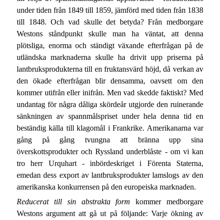
under tiden från 1849 till 1859, jämförd med tiden från 1838
till 1848. Och vad skulle det betyda? Från medborgare
Westons ståndpunkt skulle man ha väntat, att denna
plötsliga, enorma och ständigt växande efterfrågan på de
utländska marknaderna skulle ha drivit upp priserna på
lantbruksprodukterna till en fruktansvärd höjd, då verkan av
den ökade efterfrågan blir densamma, oavsett om den
kommer utifrån eller inifrån. Men vad skedde faktiskt? Med
undantag för några dåliga skördeår utgjorde den ruinerande
sänkningen av spannmålspriset under hela denna tid en
beständig källa till klagomål i Frankrike. Amerikanarna var
gång på gång tvungna att bränna upp sina
överskottsprodukter och Ryssland underblåste - om vi kan
tro herr Urquhart - inbördeskriget i Förenta Staterna,
emedan dess export av lantbruksprodukter lamslogs av den
amerikanska konkurrensen på den europeiska marknaden.
Reducerat till sin abstrakta form
kommer medborgare
Westons argument att gå ut på följande: Varje ökning av