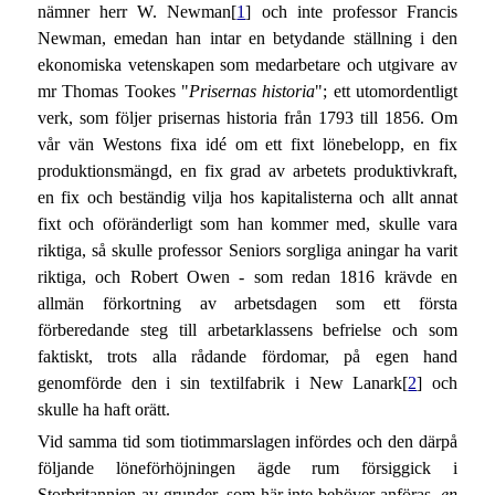
nämner herr W. Newman[
1
] och inte professor Francis
Newman, emedan han intar en betydande ställning i den
ekonomiska vetenskapen som medarbetare och utgivare av
mr Thomas Tookes "
Prisernas historia
"; ett utomordentligt
verk, som följer prisernas historia från 1793 till 1856. Om
vår vän Westons fixa idé om ett fixt lönebelopp, en fix
produktionsmängd, en fix grad av arbetets produktivkraft,
en fix och beständig vilja hos kapitalisterna och allt annat
fixt och oföränderligt som han kommer med, skulle vara
riktiga, så skulle professor Seniors sorgliga aningar ha varit
riktiga, och Robert Owen - som redan 1816 krävde en
allmän förkortning av arbetsdagen som ett första
förberedande steg till arbetarklassens befrielse och som
faktiskt, trots alla rådande fördomar, på egen hand
genomförde den i sin textilfabrik i New Lanark[
2
] och
skulle ha haft orätt.
Vid samma tid som tiotimmarslagen infördes och den därpå
följande löneförhöjningen ägde rum försiggick i
Storbritannien av grunder, som här inte behöver anföras,
en