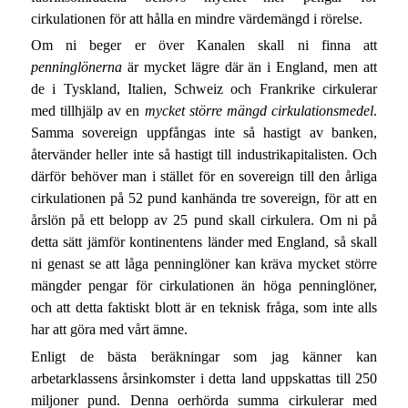
cirkulationen för att hålla en mindre värdemängd i rörelse.
Om ni beger er över Kanalen skall ni finna att
penninglönerna
är mycket lägre där än i England, men att
de i Tyskland, Italien, Schweiz och Frankrike cirkulerar
med tillhjälp av en
mycket större mängd cirkulationsmedel
.
Samma sovereign uppfångas inte så hastigt av banken,
återvänder heller inte så hastigt till industrikapitalisten. Och
därför behöver man i stället för en sovereign till den årliga
cirkulationen på 52 pund kanhända tre sovereign, för att en
årslön på ett belopp av 25 pund skall cirkulera. Om ni på
detta sätt jämför kontinentens länder med England, så skall
ni genast se att låga penninglöner kan kräva mycket större
mängder pengar för cirkulationen än höga penninglöner,
och att detta faktiskt blott är en teknisk fråga, som inte alls
har att göra med vårt ämne.
Enligt de bästa beräkningar som jag känner kan
arbetarklassens årsinkomster i detta land uppskattas till 250
miljoner pund. Denna oerhörda summa cirkulerar med