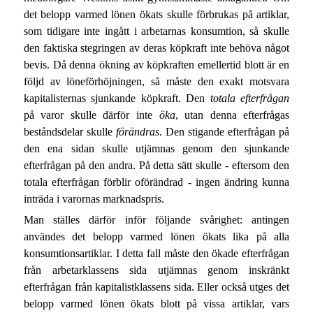
det belopp varmed lönen ökats skulle förbrukas på artiklar,
som tidigare inte ingått i arbetarnas konsumtion, så skulle
den faktiska stegringen av deras köpkraft inte behöva något
bevis. Då denna ökning av köpkraften emellertid blott är en
följd av löneförhöjningen, så måste den exakt motsvara
kapitalisternas sjunkande köpkraft. Den
totala efterfrågan
på varor skulle därför inte
öka
, utan denna efterfrågas
beståndsdelar skulle
förändras
. Den stigande efterfrågan på
den ena sidan skulle utjämnas genom den sjunkande
efterfrågan på den andra. På detta sätt skulle - eftersom den
totala efterfrågan förblir oförändrad - ingen ändring kunna
inträda i varornas marknadspris.
Man ställes därför inför följande svårighet: antingen
användes det belopp varmed lönen ökats lika på alla
konsumtionsartiklar. I detta fall måste den ökade efterfrågan
från arbetarklassens sida utjämnas genom inskränkt
efterfrågan från kapitalistklassens sida. Eller också utges det
belopp varmed lönen ökats blott på vissa artiklar, vars