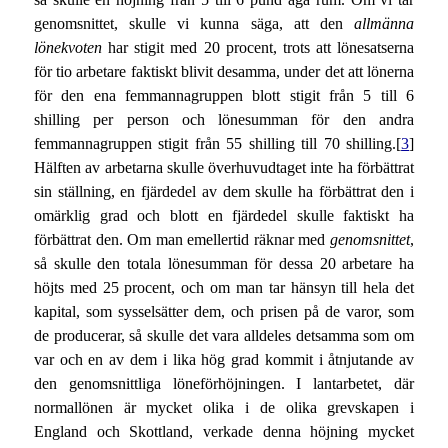
genomsnittet, skulle vi kunna säga, att den
allmänna
lönekvoten
har stigit med 20 procent, trots att lönesatserna
för tio arbetare faktiskt blivit desamma, under det att lönerna
för den ena femmannagruppen blott stigit från 5 till 6
shilling per person och lönesumman för den andra
femmannagruppen stigit från 55 shilling till 70 shilling.[
3
]
Hälften av arbetarna skulle överhuvudtaget inte ha förbättrat
sin ställning, en fjärdedel av dem skulle ha förbättrat den i
omärklig grad och blott en fjärdedel skulle faktiskt ha
förbättrat den. Om man emellertid räknar med
genomsnittet
,
så skulle den totala lönesumman för dessa 20 arbetare ha
höjts med 25 procent, och om man tar hänsyn till hela det
kapital, som sysselsätter dem, och prisen på de varor, som
de producerar, så skulle det vara alldeles detsamma som om
var och en av dem i lika hög grad kommit i åtnjutande av
den genomsnittliga löneförhöjningen. I lantarbetet, där
normallönen är mycket olika i de olika grevskapen i
England och Skottland, verkade denna höjning mycket