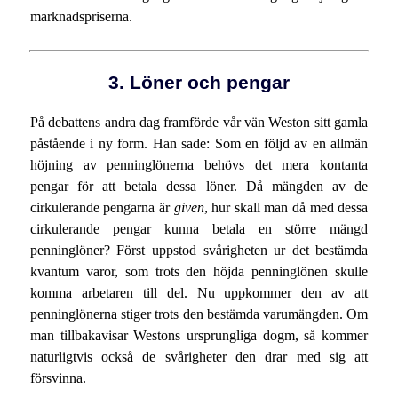
marknadspriserna.
3. Löner och pengar
På debattens andra dag framförde vår vän Weston sitt gamla
påstående i ny form. Han sade: Som en följd av en allmän
höjning av penninglönerna behövs det mera kontanta
pengar för att betala dessa löner. Då mängden av de
cirkulerande pengarna är
given
, hur skall man då med dessa
cirkulerande pengar kunna betala en större mängd
penninglöner? Först uppstod svårigheten ur det bestämda
kvantum varor, som trots den höjda penninglönen skulle
komma arbetaren till del. Nu uppkommer den av att
penninglönerna stiger trots den bestämda varumängden. Om
man tillbakavisar Westons ursprungliga dogm, så kommer
naturligtvis också de svårigheter den drar med sig att
försvinna.