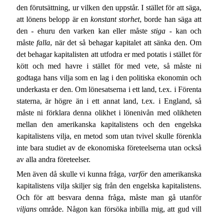
den förutsättning, ur vilken den uppstår. I stället för att säga,
att lönens belopp är en
konstant storhet
, borde han säga att
den - ehuru den varken kan eller måste
stiga -
kan och
måste
falla
, när det så behagar kapitalet att sänka den. Om
det behagar kapitalisten att utfodra er med potatis i stället för
kött och med havre i stället för med vete, så måste ni
godtaga hans vilja som en lag i den politiska ekonomin och
underkasta er den. Om lönesatserna i ett land, t.ex. i Förenta
staterna, är högre än i ett annat land, t.ex. i England, så
måste ni förklara denna olikhet i lönenivån med olikheten
mellan den amerikanska kapitalistens och den engelska
kapitalistens vilja, en metod som utan tvivel skulle förenkla
inte bara studiet av de ekonomiska företeelserna utan också
av alla andra företeelser.
Men även då skulle vi kunna fråga,
varför
den amerikanska
kapitalistens vilja skiljer sig från den engelska kapitalistens.
Och för att besvara denna fråga, måste man gå utanför
viljans
område. Någon kan försöka inbilla mig, att gud vill