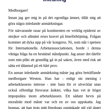
Medborgare!
Innan jag ger mig in på det egentliga ämnet, tillåt mig att
göra några inledande anmärkningar.
För närvarande rasar på kontinenten en verklig epidemi av
strejker och allmänt reses kravet på löneförhöjning. Frågan
kommer att dyka upp på vår kongress. Ni, som står i spetsen
för Internationella Arbetarassociationen, borde i denna
viktiga fråga ha en bestämd ståndpunkt. Jag anser det därför
som min plikt att grundlig gå in på saken, även med risk att
sätta ert tålamod på ett hårt prov.
En annan inledande anmärkning måste jag göra beträffande
medborgare Weston. Han har - enligt sin mening i
arbetarklassens intresse - inte bara för er utvecklat utan
också offentligt försvarat åsikter, vilka han vet är högst
impopulära inom arbetarklassen. Ett sådant bevis på
moraliskt mod måste var och en av oss uppskatta. Jag
hoppas, att han trots mitt föredrags osminkade stil vid slutet