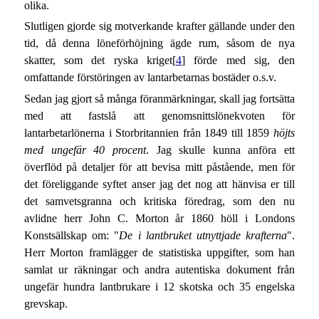
olika.
Slutligen gjorde sig motverkande krafter gällande under den
tid, då denna löneförhöjning ägde rum, såsom de nya
skatter, som det ryska kriget[
4
] förde med sig, den
omfattande förstöringen av lantarbetarnas bostäder o.s.v.
Sedan jag gjort så många föranmärkningar, skall jag fortsätta
med att fastslå att genomsnittslönekvoten för
lantarbetarlönerna i Storbritannien från 1849 till 1859
höjts
med ungefär 40 procent
. Jag skulle kunna anföra ett
överflöd på detaljer för att bevisa mitt påstående, men för
det föreliggande syftet anser jag det nog att hänvisa er till
det samvetsgranna och kritiska föredrag, som den nu
avlidne herr John C. Morton år 1860 höll i Londons
Konstsällskap om: "
De i lantbruket utnyttjade krafterna
".
Herr Morton framlägger de statistiska uppgifter, som han
samlat ur räkningar och andra autentiska dokument från
ungefär hundra lantbrukare i 12 skotska och 35 engelska
grevskap.