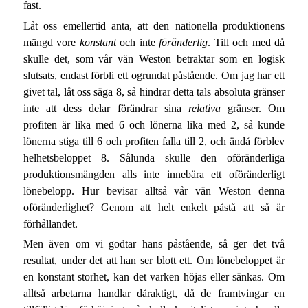
fast.
Låt oss emellertid anta, att den nationella produktionens
mängd vore
konstant
och inte
föränderlig
. Till och med då
skulle det, som vår vän Weston betraktar som en logisk
slutsats, endast förbli ett ogrundat påstående. Om jag har ett
givet tal, låt oss säga 8, så hindrar detta tals absoluta gränser
inte att dess delar förändrar sina
relativa
gränser. Om
profiten är lika med 6 och lönerna lika med 2, så kunde
lönerna stiga till 6 och profiten falla till 2, och ändå förblev
helhetsbeloppet 8. Sålunda skulle den oföränderliga
produktionsmängden alls inte innebära ett oföränderligt
lönebelopp. Hur bevisar alltså vår vän Weston denna
oföränderlighet? Genom att helt enkelt påstå att så är
förhållandet.
Men även om vi godtar hans påstående, så ger det två
resultat, under det att han ser blott ett. Om lönebeloppet är
en konstant storhet, kan det varken höjas eller sänkas. Om
alltså arbetarna handlar dåraktigt, då de framtvingar en