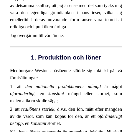
av detsamma skall se, att jag är ense med det som tycks mig
vara den egentliga grundtanken i hans teser, vilka jag
emellertid i deras nuvarande form anser vara teoretiskt
oriktiga och i praktiken farliga.
Jag övergår nu till vårt ämne.
1. Produktion och löner
Medborgare Westons påstående stödde sig faktiskt på två
förutsättningar:
1. att
den nationella produktionens mängd
är något
oföränderligt
, en
konstant
mängd eller storhet, som
matematikern skulle säga;
2. att
reallönens storlek
, d.v.s. den lön, mätt efter mängden
av de varor, som kan köpas för den, är ett
oföränderligt
belopp
, en
konstant
storhet.
Nå, hans första antagande är uppenbart felaktig. Ni skall