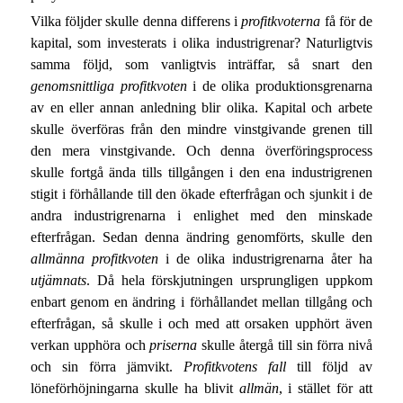
Vilka följder skulle denna differens i
profitkvoterna
få för de
kapital, som investerats i olika industrigrenar? Naturligtvis
samma följd, som vanligtvis inträffar, så snart den
genomsnittliga profitkvoten
i de olika produktionsgrenarna
av en eller annan anledning blir olika. Kapital och arbete
skulle överföras från den mindre vinstgivande grenen till
den mera vinstgivande. Och denna överföringsprocess
skulle fortgå ända tills tillgången i den ena industrigrenen
stigit i förhållande till den ökade efterfrågan och sjunkit i de
andra industrigrenarna i enlighet med den minskade
efterfrågan. Sedan denna ändring genomförts, skulle den
allmänna profitkvoten
i de olika industrigrenarna åter ha
utjämnats
. Då hela förskjutningen ursprungligen uppkom
enbart genom en ändring i förhållandet mellan tillgång och
efterfrågan, så skulle i och med att orsaken upphört även
verkan upphöra och
priserna
skulle återgå till sin förra nivå
och sin förra jämvikt.
Profitkvotens fall
till följd av
löneförhöjningarna skulle ha blivit
allmän
, i stället för att