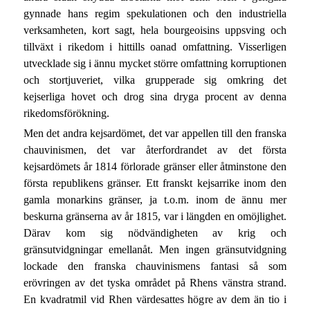
gynnade hans regim spekulationen och den industriella
verksamheten, kort sagt, hela bourgeoisins uppsving och
tillväxt i rikedom i hittills oanad omfattning. Visserligen
utvecklade sig i ännu mycket större omfattning korruptionen
och stortjuveriet, vilka grupperade sig omkring det
kejserliga hovet och drog sina dryga procent av denna
rikedomsförökning.
Men det andra kejsardömet, det var appellen till den franska
chauvinismen, det var återfordrandet av det första
kejsardömets år 1814 förlorade gränser eller åtminstone den
första republikens gränser. Ett franskt kejsarrike inom den
gamla monarkins gränser, ja t.o.m. inom de ännu mer
beskurna gränserna av år 1815, var i längden en omöjlighet.
Därav kom sig nödvändigheten av krig och
gränsutvidgningar emellanåt. Men ingen gränsutvidgning
lockade den franska chauvinismens fantasi så som
erövringen av det tyska området på Rhens vänstra strand.
En kvadratmil vid Rhen värdesattes högre av dem än tio i