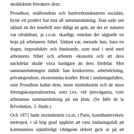
skoldoktrin föreskrev dem.
Proudhon, småbondens och hantverksmästarens socialist,
hyste ett positivt hat mot all sammanslutning. Han sade om
sådant att det innehöll mer dåligt än gott, att det av naturen
var ofruktbart, ja t.o.m. skadligt, emedan det utgjorde en
boja på arbetarens frihet. Sådant var, menade han, bara en
dogm, improduktiv och hindrande, som stod i strid med
arbetarens frihet och arbetets ekonomi och att dess
nackdelar skulle växa hastigare än dess fördelar. Mot
sammanslutningen ställde han konkurrens, arbetsdelning,
privategendom, ekonomiska krafter. Blott i undantagsfallen,
som Proudhon kallar dem, inom storindustrin och de stora
företagskorporationerna, som t.ex. vid järnvägarna, vore
arbetarnas sammanslutning på sin plats. (Se Idée de la
Révolution, 3. étude.)
Och 1871 hade storindustrin t.o.m. i Paris, konsthantverkets
metropol, i så hög grad upphört att vara undantagsfall att
kommunens ojämförligt viktigaste dekret gick ut på att