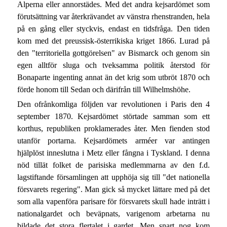
Alperna eller annorstädes. Med det andra kejsardömet som
förutsättning var återkrävandet av vänstra rhenstranden, hela
på en gång eller styckvis, endast en tidsfråga. Den tiden
kom med det preussisk-österrikiska kriget 1866. Lurad på
den "territoriella gottgörelsen" av Bismarck och genom sin
egen alltför sluga och tveksamma politik återstod för
Bonaparte ingenting annat än det krig som utbröt 1870 och
förde honom till Sedan och därifrån till Wilhelmshöhe.
Den ofrånkomliga följden var revolutionen i Paris den 4
september 1870. Kejsardömet störtade samman som ett
korthus, republiken proklamerades åter. Men fienden stod
utanför portarna. Kejsardömets arméer var antingen
hjälplöst inneslutna i Metz eller fångna i Tyskland. I denna
nöd tillät folket de parisiska medlemmarna av den f.d.
lagstiftande församlingen att upphöja sig till "det nationella
försvarets regering". Man gick så mycket lättare med på det
som alla vapenföra parisare för försvarets skull hade inträtt i
nationalgardet och beväpnats, varigenom arbetarna nu
bildade det stora flertalet i gardet. Men snart nog kom