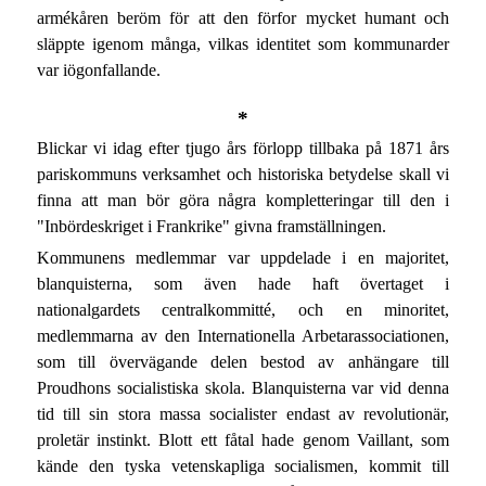
armékåren beröm för att den förfor mycket humant och
släppte igenom många, vilkas identitet som kommunarder
var iögonfallande.
*
Blickar vi idag efter tjugo års förlopp tillbaka på 1871 års
pariskommuns verksamhet och historiska betydelse skall vi
finna att man bör göra några kompletteringar till den i
"Inbördeskriget i Frankrike" givna framställningen.
Kommunens medlemmar var uppdelade i en majoritet,
blanquisterna, som även hade haft övertaget i
nationalgardets centralkommitté, och en minoritet,
medlemmarna av den Internationella Arbetarassociationen,
som till övervägande delen bestod av anhängare till
Proudhons socialistiska skola. Blanquisterna var vid denna
tid till sin stora massa socialister endast av revolutionär,
proletär instinkt. Blott ett fåtal hade genom Vaillant, som
kände den tyska vetenskapliga socialismen, kommit till