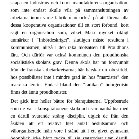
skapa en industrins och t.o.m. manufakturens organisation,
som inte endast skulle vila på sammanslutningen av
arbetarna inom varje fabrik utan också på att förena alla
dessa kooperativa organisationer till ett stort förbund, kort
sagt en organisation som, vilket Marx mycket riktigt
anmärker i "Inbördeskriget", slutligen måste resultera i
kommunismen, alltså i den raka motsatsen till Proudhons
lära. Och därför var också kommunen den proudhonska
socialistiska skolans grav. Denna skola har nu försvunnit
från de franska arbetarkretsarna; här härskar nu obestridd,
hos possibilister inte i mindre grad än hos "marxister" den
marxska teorin. Endast bland den "radikala" bourgeoisin
finns det ännu proudhonister.
Det gick inte heller bättre för blanquisterna. Uppfostrade
som de var i konspirationens skola och sammanhållna med
en därtill svarande sträng disciplin, utgick de från den
åsikten att ett relativt litet antal beslutsamma och
välorganiserade män vore i stånd att i ett givet gynnsamt
ögonblick icke blott rycka till sig statsrodret utan därtill,