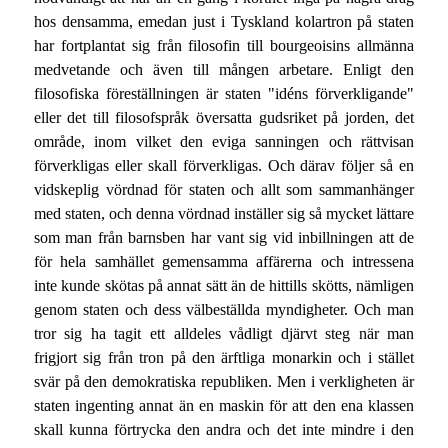
hos densamma, emedan just i Tyskland kolartron på staten
har fortplantat sig från filosofin till bourgeoisins allmänna
medvetande och även till mången arbetare. Enligt den
filosofiska föreställningen är staten "idéns förverkligande"
eller det till filosofspråk översatta gudsriket på jorden, det
område, inom vilket den eviga sanningen och rättvisan
förverkligas eller skall förverkligas. Och därav följer så en
vidskeplig vördnad för staten och allt som sammanhänger
med staten, och denna vördnad inställer sig så mycket lättare
som man från barnsben har vant sig vid inbillningen att de
för hela samhället gemensamma affärerna och intressena
inte kunde skötas på annat sätt än de hittills skötts, nämligen
genom staten och dess välbeställda myndigheter. Och man
tror sig ha tagit ett alldeles vådligt djärvt steg när man
frigjort sig från tron på den ärftliga monarkin och i stället
svär på den demokratiska republiken. Men i verkligheten är
staten ingenting annat än en maskin för att den ena klassen
skall kunna förtrycka den andra och det inte mindre i den