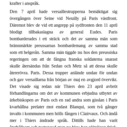
krafter i anspråk.
Den 7 april hade versaillestrupperna bemäktigat sig
övergången över Seine vid Neuilly på Paris västfront.
Däremot blev de vid ett angrepp på sydfronten den 11 april
blodigt tillbakaslagna av general Eudes. Paris
bombarderades i ett sträck och det av samma män som
brännmärkte preussarnas bombardemang av samma stad
som ett helgerån. Samma män tiggde nu hos den preussiska
regeringen om att de fångna franska soldaterna snarast
skulle återsändas från Sedan och Metz så att dessa skulle
återerövra. Paris. Dessa trupper anlände undan för undan
och gav versaillarna från början av maj en avgjord övervikt.
Det visade sig redan när Thiers den 23 april avbröt
förhandlingarna om det av kommunen erbjudna utbytet av
ärkebiskopen av Paris och en rad andra som gisslan i Paris
kvarhållna prelater mot endast Blanqui, som två gånger
invalts i kommunen men hölls fången i Clairvaux. Och ändå
mer i Thiers ändrade språk. Dittills hade han varit