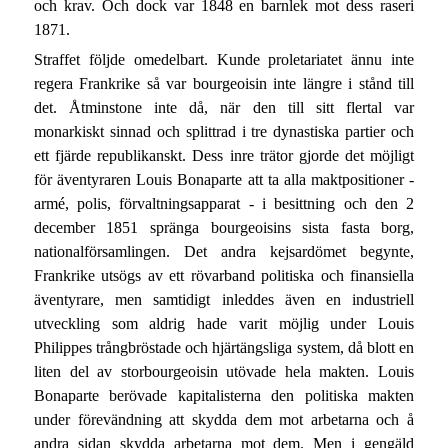
och krav. Och dock var 1848 en barnlek mot dess raseri
1871.
Straffet följde omedelbart. Kunde proletariatet ännu inte
regera Frankrike så var bourgeoisin inte längre i stånd till
det. Åtminstone inte då, när den till sitt flertal var
monarkiskt sinnad och splittrad i tre dynastiska partier och
ett fjärde republikanskt. Dess inre trätor gjorde det möjligt
för äventyraren Louis Bonaparte att ta alla maktpositioner -
armé, polis, förvaltningsapparat - i besittning och den 2
december 1851 spränga bourgeoisins sista fasta borg,
nationalförsamlingen. Det andra kejsardömet begynte,
Frankrike utsögs av ett rövarband politiska och finansiella
äventyrare, men samtidigt inleddes även en industriell
utveckling som aldrig hade varit möjlig under Louis
Philippes trångbröstade och hjärtängsliga system, då blott en
liten del av storbourgeoisin utövade hela makten. Louis
Bonaparte berövade kapitalisterna den politiska makten
under förevändning att skydda dem mot arbetarna och å
andra sidan skydda arbetarna mot dem. Men i gengäld