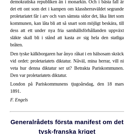
demokratiska republiken än i monarkin. Och i bästa fall är
det ett ont som det i kampen om klassherraväldet segrande
proletariatet får i arv och vars sämsta sidor det, lika litet som
kommunen, kan låta bli att så snart som möjligt beskära, till
dess att ett under nya fria samhällsförhållanden uppväxt
släkte skall bli i stånd att kasta av sig hela den statliga
bråten.
Den tyske kälkborgaren har ånyo råkat i en hälsosam skräck
vid ordet: proletariatets diktatur. Nåväl, mina herrar, vill ni
veta hur denna diktatur ser ut? Betrakta Pariskommunen.
Den var proletariatets diktatur.
London på Pariskommunens tjugoårsdag, den 18 mars
1891.
F. Engels
Generalrådets första manifest om det
tysk-franska kriget