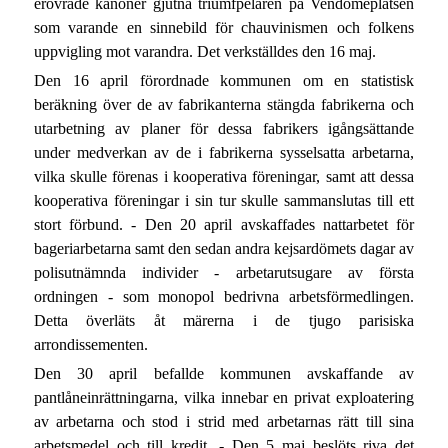
erövrade kanoner gjutna triumfpelaren på Vendômeplatsen
som varande en sinnebild för chauvinismen och folkens
uppvigling mot varandra. Det verkställdes den 16 maj.
Den 16 april förordnade kommunen om en statistisk
beräkning över de av fabrikanterna stängda fabrikerna och
utarbetning av planer för dessa fabrikers igångsättande
under medverkan av de i fabrikerna sysselsatta arbetarna,
vilka skulle förenas i kooperativa föreningar, samt att dessa
kooperativa föreningar i sin tur skulle sammanslutas till ett
stort förbund. - Den 20 april avskaffades nattarbetet för
bageriarbetarna samt den sedan andra kejsardömets dagar av
polisutnämnda individer - arbetarutsugare av första
ordningen - som monopol bedrivna arbetsförmedlingen.
Detta överläts åt märerna i de tjugo parisiska
arrondissementen.
Den 30 april befallde kommunen avskaffande av
pantlåneinrättningarna, vilka innebar en privat exploatering
av arbetarna och stod i strid med arbetarnas rätt till sina
arbetsmedel och till kredit. - Den 5 maj beslöts riva det