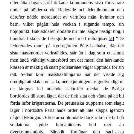
efter åtta dagars strid dukade kommunens sista försvarare
under på höjderna vid Belleville och Menilmontant och
därefter nådde mördandet av värnlösa män, kvinnor och
barn, vilket pågått hela veckan i stigande tempo, sin
höjdpunkt. Bakladdaren dödade nu inte längre hastigt nog, i
hundratal sköts de besegrade ned med mitraljöser.[
2
] "De
federerades mur" på kyrkogården Père-Lachaise, där det
sista massmordet verkställdes, står än i dag som ett stumt
men ändå vältaligt vittnesbörd om det raseri den härskande
klassen är mäktig så snart proletariatet vågar uppträda för sin
rätt. Sedan kom masshäktningarna när det visade sig
omöjligt att slakta ner alla, nedskjutningen av godtyckligt ur
de fångnas led utletade slaktoffer medan de övriga
bortfördes till stora läger, där de fick sitta och vänta på att bli
förda inför krigsrätterna. De preussiska trupperna som slagit
läger i nordöstra Paris hade order att inte släppa igenom
några flyktingar. Officerarna blundade dock ofta i de fall då
soldaterna lydde humanitetens bud mer än
överkommandots. Särskilt förtjänar den sachsiska