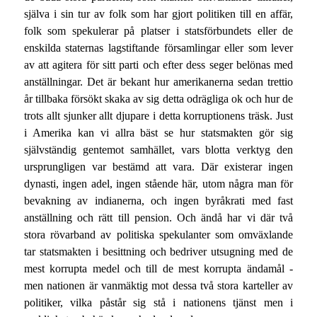
själva i sin tur av folk som har gjort politiken till en affär,
folk som spekulerar på platser i statsförbundets eller de
enskilda staternas lagstiftande församlingar eller som lever
av att agitera för sitt parti och efter dess seger belönas med
anställningar. Det är bekant hur amerikanerna sedan trettio
år tillbaka försökt skaka av sig detta odrägliga ok och hur de
trots allt sjunker allt djupare i detta korruptionens träsk. Just
i Amerika kan vi allra bäst se hur statsmakten gör sig
självständig gentemot samhället, vars blotta verktyg den
ursprungligen var bestämd att vara. Där existerar ingen
dynasti, ingen adel, ingen stående här, utom några man för
bevakning av indianerna, och ingen byråkrati med fast
anställning och rätt till pension. Och ändå har vi där två
stora rövarband av politiska spekulanter som omväxlande
tar statsmakten i besittning och bedriver utsugning med de
mest korrupta medel och till de mest korrupta ändamål -
men nationen är vanmäktig mot dessa två stora karteller av
politiker, vilka påstår sig stå i nationens tjänst men i