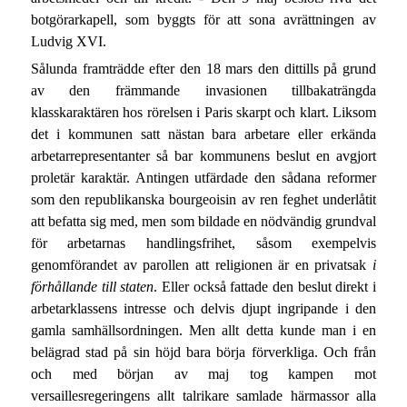
botgörarkapell, som byggts för att sona avrättningen av
Ludvig XVI.
Sålunda framträdde efter den 18 mars den dittills på grund
av den främmande invasionen tillbakaträngda
klasskaraktären hos rörelsen i Paris skarpt och klart. Liksom
det i kommunen satt nästan bara arbetare eller erkända
arbetarrepresentanter så bar kommunens beslut en avgjort
proletär karaktär. Antingen utfärdade den sådana reformer
som den republikanska bourgeoisin av ren feghet underlåtit
att befatta sig med, men som bildade en nödvändig grundval
för arbetarnas handlingsfrihet, såsom exempelvis
genomförandet av parollen att religionen är en privatsak
i
förhållande till staten
. Eller också fattade den beslut direkt i
arbetarklassens intresse och delvis djupt ingripande i den
gamla samhällsordningen. Men allt detta kunde man i en
belägrad stad på sin höjd bara börja förverkliga. Och från
och med början av maj tog kampen mot
versaillesregeringens allt talrikare samlade härmassor alla