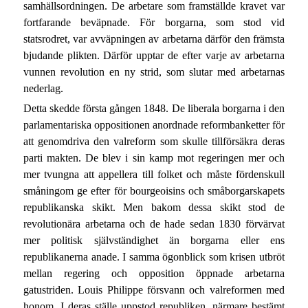
samhällsordningen. De arbetare som framställde kravet var
fortfarande beväpnade. För borgarna, som stod vid
statsrodret, var avväpningen av arbetarna därför den främsta
bjudande plikten. Därför upptar de efter varje av arbetarna
vunnen revolution en ny strid, som slutar med arbetarnas
nederlag.
Detta skedde första gången 1848. De liberala borgarna i den
parlamentariska oppositionen anordnade reformbanketter för
att genomdriva den valreform som skulle tillförsäkra deras
parti makten. De blev i sin kamp mot regeringen mer och
mer tvungna att appellera till folket och måste fördenskull
småningom ge efter för bourgeoisins och småborgarskapets
republikanska skikt. Men bakom dessa skikt stod de
revolutionära arbetarna och de hade sedan 1830 förvärvat
mer politisk självständighet än borgarna eller ens
republikanerna anade. I samma ögonblick som krisen utbröt
mellan regering och opposition öppnade arbetarna
gatustriden. Louis Philippe försvann och valreformen med
honom. I deras ställe uppstod republiken, närmare bestämt