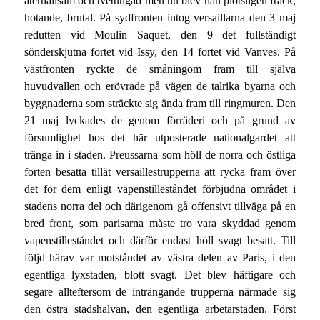
återhållsam och tvetungad men nu blev han plötsligen fräck,
hotande, brutal. På sydfronten intog versaillarna den 3 maj
redutten vid Moulin Saquet, den 9 det fullständigt
sönderskjutna fortet vid Issy, den 14 fortet vid Vanves. På
västfronten ryckte de småningom fram till själva
huvudvallen och erövrade på vägen de talrika byarna och
byggnaderna som sträckte sig ända fram till ringmuren. Den
21 maj lyckades de genom förräderi och på grund av
försumlighet hos det här utposterade nationalgardet att
tränga in i staden. Preussarna som höll de norra och östliga
forten besatta tillät versaillestrupperna att rycka fram över
det för dem enligt vapenstilleståndet förbjudna området i
stadens norra del och därigenom gå offensivt tillväga på en
bred front, som parisarna måste tro vara skyddad genom
vapenstilleståndet och därför endast höll svagt besatt. Till
följd härav var motståndet av västra delen av Paris, i den
egentliga lyxstaden, blott svagt. Det blev häftigare och
segare allteftersom de inträngande trupperna närmade sig
den östra stadshalvan, den egentliga arbetarstaden. Först