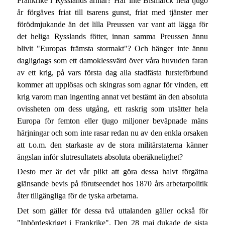
Frankrike i Rysslands armar? Har inte Bismarck hela tjugo
år förgäves friat till tsarens gunst, friat med tjänster mer
förödmjukande än det lilla Preussen var vant att lägga för
det heliga Rysslands fötter, innan samma Preussen ännu
blivit "Europas främsta stormakt"? Och hänger inte ännu
dagligdags som ett damoklessvärd över våra huvuden faran
av ett krig, på vars första dag alla stadfästa fursteförbund
kommer att upplösas och skingras som agnar för vinden, ett
krig varom man ingenting annat vet bestämt än den absoluta
ovissheten om dess utgång, ett raskrig som utsätter hela
Europa för femton eller tjugo miljoner beväpnade mäns
härjningar och som inte rasar redan nu av den enkla orsaken
att t.o.m. den starkaste av de stora militärstaterna känner
ängslan inför slutresultatets absoluta oberäknelighet?
Desto mer är det vår plikt att göra dessa halvt förgätna
glänsande bevis på förutseendet hos 1870 års arbetarpolitik
åter tillgängliga för de tyska arbetarna.
Det som gäller för dessa två uttalanden gäller också för
"Inbördeskriget i Frankrike". Den 28 maj dukade de sista