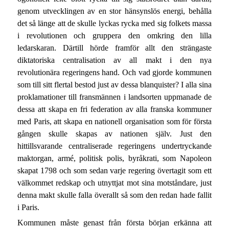
genom utvecklingen av en stor hänsynslös energi, behålla
det så länge att de skulle lyckas rycka med sig folkets massa
i revolutionen och gruppera den omkring den lilla
ledarskaran. Därtill hörde framför allt den strängaste
diktatoriska centralisation av all makt i den nya
revolutionära regeringens hand. Och vad gjorde kommunen
som till sitt flertal bestod just av dessa blanquister? I alla sina
proklamationer till fransmännen i landsorten uppmanade de
dessa att skapa en fri federation av alla franska kommuner
med Paris, att skapa en nationell organisation som för första
gången skulle skapas av nationen själv. Just den
hittillsvarande centraliserade regeringens undertryckande
maktorgan, armé, politisk polis, byråkrati, som Napoleon
skapat 1798 och som sedan varje regering övertagit som ett
välkommet redskap och utnyttjat mot sina motståndare, just
denna makt skulle falla överallt så som den redan hade fallit
i Paris.
Kommunen måste genast från första början erkänna att