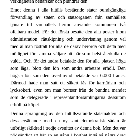
verkligheten behärskar och plundrar den.
Emot denna i alla hittills bestående stater oundgängliga
förvandling av staten och statsorganen från samhällets
tjänare till samhällets herrar använde kommunen två
ofelbara medel. För det första besatte den alla poster inom
administration, rättskipning och undervisning genom val
med allmän rösträtt för alla de därav berörda och detta med
möjlighet för samma väljare att när som helst återkalla de
valda. Och för det andra betalade den för alla platser, höga
som låga, blott den lön som andra arbetare erhöll. Den
högsta lön som den överhuvud betalade var 6.000 francs.
Därmed hade man satt ett säkert lås för karriärism och
lycksökeri, även om man bortser från de bundna mandat
som de delegerade i representantförsamlingarna dessutom
erhöll på köpet.
Denna sprängning av den hittillsvarande statsmakten och
dess ersättande med en ny sant demokratisk sådan är
utförligt skildrad i tredje avsnittet av denna bok. Men det var
nödvändigt att här än en gång i korthet ingå på några drag