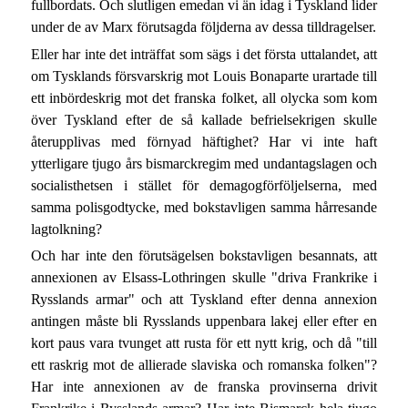
fullbordats. Och slutligen emedan vi än idag i Tyskland lider
under de av Marx förutsagda följderna av dessa tilldragelser.
Eller har inte det inträffat som sägs i det första uttalandet, att
om Tysklands försvarskrig mot Louis Bonaparte urartade till
ett inbördeskrig mot det franska folket, all olycka som kom
över Tyskland efter de så kallade befrielsekrigen skulle
återupplivas med förnyad häftighet? Har vi inte haft
ytterligare tjugo års bismarckregim med undantagslagen och
socialisthetsen i stället för demagogförföljelserna, med
samma polisgodtycke, med bokstavligen samma hårresande
lagtolkning?
Och har inte den förutsägelsen bokstavligen besannats, att
annexionen av Elsass-Lothringen skulle "driva Frankrike i
Rysslands armar" och att Tyskland efter denna annexion
antingen måste bli Rysslands uppenbara lakej eller efter en
kort paus vara tvunget att rusta för ett nytt krig, och då "till
ett raskrig mot de allierade slaviska och romanska folken"?
Har inte annexionen av de franska provinserna drivit