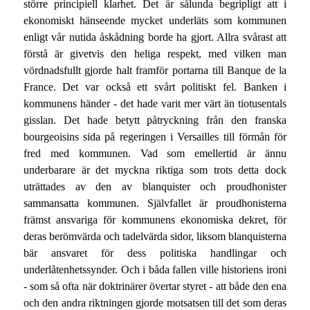
större principiell klarhet. Det är sålunda begripligt att i
ekonomiskt hänseende mycket underläts som kommunen
enligt vår nutida åskådning borde ha gjort. Allra svårast att
förstå är givetvis den heliga respekt, med vilken man
vördnadsfullt gjorde halt framför portarna till Banque de la
France. Det var också ett svårt politiskt fel. Banken i
kommunens händer - det hade varit mer värt än tiotusentals
gisslan. Det hade betytt påtryckning från den franska
bourgeoisins sida på regeringen i Versailles till förmån för
fred med kommunen. Vad som emellertid är ännu
underbarare är det myckna riktiga som trots detta dock
uträttades av den av blanquister och proudhonister
sammansatta kommunen. Självfallet är proudhonisterna
främst ansvariga för kommunens ekonomiska dekret, för
deras berömvärda och tadelvärda sidor, liksom blanquisterna
bär ansvaret för dess politiska handlingar och
underlåtenhetssynder. Och i båda fallen ville historiens ironi
- som så ofta när doktrinärer övertar styret - att både den ena
och den andra riktningen gjorde motsatsen till det som deras