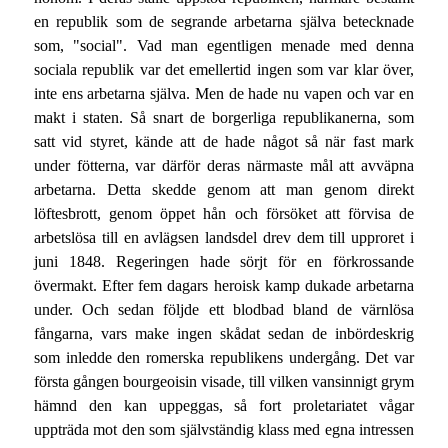
en republik som de segrande arbetarna själva betecknade
som, "social". Vad man egentligen menade med denna
sociala republik var det emellertid ingen som var klar över,
inte ens arbetarna själva. Men de hade nu vapen och var en
makt i staten. Så snart de borgerliga republikanerna, som
satt vid styret, kände att de hade något så när fast mark
under fötterna, var därför deras närmaste mål att avväpna
arbetarna. Detta skedde genom att man genom direkt
löftesbrott, genom öppet hån och försöket att förvisa de
arbetslösa till en avlägsen landsdel drev dem till upproret i
juni 1848. Regeringen hade sörjt för en förkrossande
övermakt. Efter fem dagars heroisk kamp dukade arbetarna
under. Och sedan följde ett blodbad bland de värnlösa
fångarna, vars make ingen skådat sedan de inbördeskrig
som inledde den romerska republikens undergång. Det var
första gången bourgeoisin visade, till vilken vansinnigt grym
hämnd den kan uppeggas, så fort proletariatet vågar
uppträda mot den som självständig klass med egna intressen