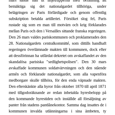
mars sände han ut linjetrupperna med befallning att
bemäktiga sig det nationalgardet tillhöriga, under
belägringen av Paris förfärdigade och genom offentlig
subskription betalda artilleriet. Försöket slog fel, Paris
rustade sig som en man till motvärn och krig förklarades
mellan Paris och den i Versailles sittande franska regeringen.
Den 26 mars valdes pariskommunen och proklamerades den
28. Nationalgardets centralkommitté, som dittills handhaft
regeringen överlämnade makten till kommunen, dock efter
att dessförinnan ha utfärdat dekretet om avskaffandet av den
skandalösa parisiska "sedlighetspolisen". Den 30 mars
avskaffade kommunen soldatvärvningen och den stående
armén och förklarade nationalgardet, som alla vapenföra
medborgare skulle tillhöra, för den enda väpnade makten.
Den efterskänkte alla hyror från oktober 1870 till april 1871
med tillgodoräknande av redan inbetalda hyresbelopp på
den kommande hyrestiden och inställde all försäljning av
panter från stadens pantlånekontor. Samma dag insattes de i
kommunen invalda utlänningarna i sina ämbeten, ty