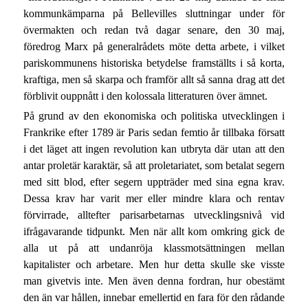
kommunkämparna på Bellevilles sluttningar under för
övermakten och redan två dagar senare, den 30 maj,
föredrog Marx på generalrådets möte detta arbete, i vilket
pariskommunens historiska betydelse framställts i så korta,
kraftiga, men så skarpa och framför allt så sanna drag att det
förblivit ouppnått i den kolossala litteraturen över ämnet.
På grund av den ekonomiska och politiska utvecklingen i
Frankrike efter 1789 är Paris sedan femtio år tillbaka försatt
i det läget att ingen revolution kan utbryta där utan att den
antar proletär karaktär, så att proletariatet, som betalat segern
med sitt blod, efter segern uppträder med sina egna krav.
Dessa krav har varit mer eller mindre klara och rentav
förvirrade, alltefter parisarbetarnas utvecklingsnivå vid
ifrågavarande tidpunkt. Men när allt kom omkring gick de
alla ut på att undanröja klassmotsättningen mellan
kapitalister och arbetare. Men hur detta skulle ske visste
man givetvis inte. Men även denna fordran, hur obestämt
den än var hållen, innebar emellertid en fara för den rådande