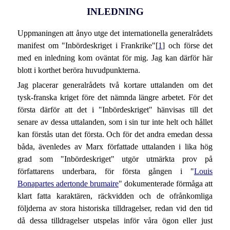
INLEDNING
Uppmaningen att ånyo utge det internationella generalrådets
manifest om "Inbördeskriget i Frankrike"[
1
] och förse det
med en inledning kom oväntat för mig. Jag kan därför här
blott i korthet beröra huvudpunkterna.
Jag placerar generalrådets två kortare uttalanden om det
tysk-franska kriget före det nämnda längre arbetet. För det
första därför att det i "Inbördeskriget" hänvisas till det
senare av dessa uttalanden, som i sin tur inte helt och hållet
kan förstås utan det första. Och för det andra emedan dessa
båda, ävenledes av Marx författade uttalanden i lika hög
grad som "Inbördeskriget" utgör utmärkta prov på
författarens underbara, för första gången i "
Louis
Bonapartes adertonde brumaire
" dokumenterade förmåga att
klart fatta karaktären, räckvidden och de ofrånkomliga
följderna av stora historiska tilldragelser, redan vid den tid
då dessa tilldragelser utspelas inför våra ögon eller just