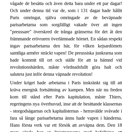
vågade de besätta och även detta bara under ett par dagar!
Och under denna tid var de, som i 131 dagar hade hållit
Paris omringat, själva omringade av de beväpnade
parisarbetarna som sorgfälligt vakade över att ingen
"preussare" överskred de trånga gränserna för det åt den
främmande erövraren överlämnade hörnet. En sådan respekt
ingav parisarbetarna den här, för vilken kejsardömets
samtliga arméer sträckt vapen! De preussiska junkrarna som
hade kommit till ort och ställe för att ta hämnd vid
revolutionshärden, måste vördnadsfullt göra halt och
salutera just inför denna väpnade revolution!
Under kriget hade arbetarna i Paris inskränkt sig till att
kräva energisk fortsättning av kampen. Men när nu freden
kom till stånd efter Paris kapitulation, måste Thiers,
regeringens nya överhuvud, inse att de besittande klassernas
- storgodsägarnas och kapitalisternas - herravälde svävade i
fara så länge parisarbetarna ännu hade vapen i händerna.
Hans första verk var ett försök att avväpna dem. Den 18