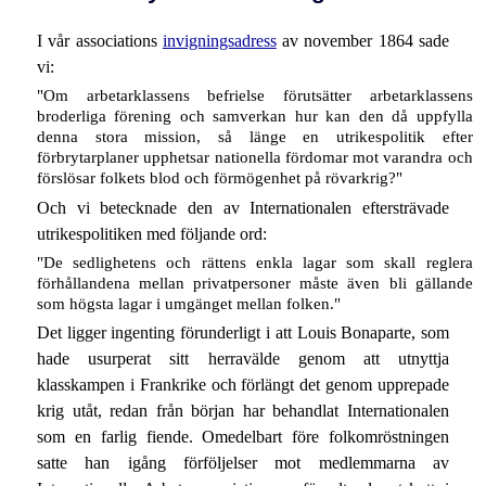
I vår associations
invigningsadress
av november 1864 sade
vi:
"Om arbetarklassens befrielse förutsätter arbetarklassens
broderliga förening och samverkan hur kan den då uppfylla
denna stora mission, så länge en utrikespolitik efter
förbrytarplaner upphetsar nationella fördomar mot varandra och
förslösar folkets blod och förmögenhet på rövarkrig?"
Och vi betecknade den av Internationalen eftersträvade
utrikespolitiken med följande ord:
"De sedlighetens och rättens enkla lagar som skall reglera
förhållandena mellan privatpersoner måste även bli gällande
som högsta lagar i umgänget mellan folken."
Det ligger ingenting förunderligt i att Louis Bonaparte, som
hade usurperat sitt herravälde genom att utnyttja
klasskampen i Frankrike och förlängt det genom upprepade
krig utåt, redan från början har behandlat Internationalen
som en farlig fiende. Omedelbart före folkomröstningen
satte han igång förföljelser mot medlemmarna av