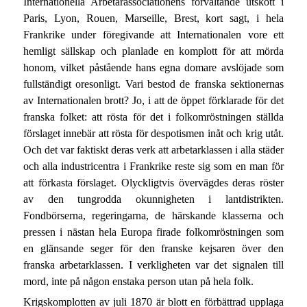
Internationella Arbetarassociationens förvaltande utskott i
Paris, Lyon, Rouen, Marseille, Brest, kort sagt, i hela
Frankrike under föregivande att Internationalen vore ett
hemligt sällskap och planlade en komplott för att mörda
honom, vilket påstående hans egna domare avslöjade som
fullständigt oresonligt. Vari bestod de franska sektionernas
av Internationalen brott? Jo, i att de öppet förklarade för det
franska folket: att rösta för det i folkomröstningen ställda
förslaget innebär att rösta för despotismen inåt och krig utåt.
Och det var faktiskt deras verk att arbetarklassen i alla städer
och alla industricentra i Frankrike reste sig som en man för
att förkasta förslaget. Olyckligtvis övervägdes deras röster
av den tungrodda okunnigheten i lantdistrikten.
Fondbörserna, regeringarna, de härskande klasserna och
pressen i nästan hela Europa firade folkomröstningen som
en glänsande seger för den franske kejsaren över den
franska arbetarklassen. I verkligheten var det signalen till
mord, inte på någon enstaka person utan på hela folk.
Krigskomplotten av juli 1870 är blott en förbättrad upplaga