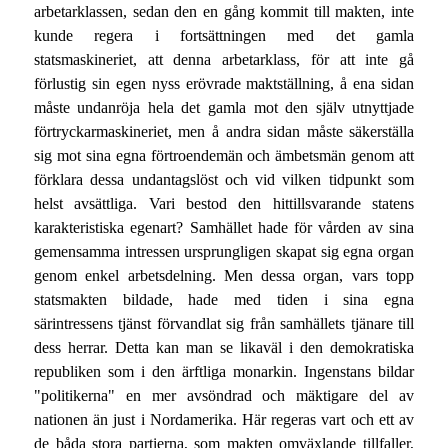
arbetarklassen, sedan den en gång kommit till makten, inte
kunde regera i fortsättningen med det gamla
statsmaskineriet, att denna arbetarklass, för att inte gå
förlustig sin egen nyss erövrade maktställning, å ena sidan
måste undanröja hela det gamla mot den själv utnyttjade
förtryckarmaskineriet, men å andra sidan måste säkerställa
sig mot sina egna förtroendemän och ämbetsmän genom att
förklara dessa undantagslöst och vid vilken tidpunkt som
helst avsättliga. Vari bestod den hittillsvarande statens
karakteristiska egenart? Samhället hade för vården av sina
gemensamma intressen ursprungligen skapat sig egna organ
genom enkel arbetsdelning. Men dessa organ, vars topp
statsmakten bildade, hade med tiden i sina egna
särintressens tjänst förvandlat sig från samhällets tjänare till
dess herrar. Detta kan man se likaväl i den demokratiska
republiken som i den ärftliga monarkin. Ingenstans bildar
"politikerna" en mer avsöndrad och mäktigare del av
nationen än just i Nordamerika. Här regeras vart och ett av
de båda stora partierna, som makten omväxlande tillfaller,