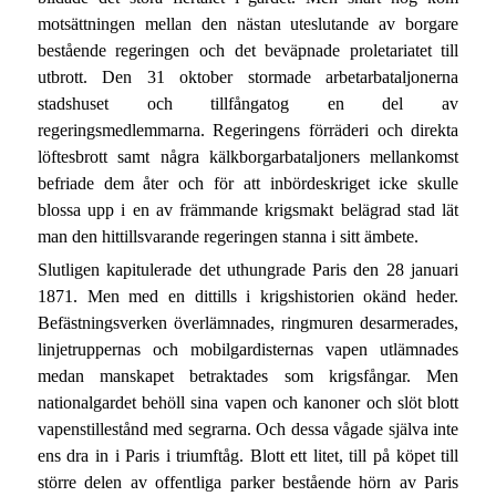
motsättningen mellan den nästan uteslutande av borgare
bestående regeringen och det beväpnade proletariatet till
utbrott. Den 31 oktober stormade arbetarbataljonerna
stadshuset och tillfångatog en del av
regeringsmedlemmarna. Regeringens förräderi och direkta
löftesbrott samt några kälkborgarbataljoners mellankomst
befriade dem åter och för att inbördeskriget icke skulle
blossa upp i en av främmande krigsmakt belägrad stad lät
man den hittillsvarande regeringen stanna i sitt ämbete.
Slutligen kapitulerade det uthungrade Paris den 28 januari
1871. Men med en dittills i krigshistorien okänd heder.
Befästningsverken överlämnades, ringmuren desarmerades,
linjetruppernas och mobilgardisternas vapen utlämnades
medan manskapet betraktades som krigsfångar. Men
nationalgardet behöll sina vapen och kanoner och slöt blott
vapenstillestånd med segrarna. Och dessa vågade själva inte
ens dra in i Paris i triumftåg. Blott ett litet, till på köpet till
större delen av offentliga parker bestående hörn av Paris