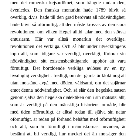
men det romerska kejsardömet, som trängde undan den,
ävenledes. Den franska monarkin hade 1789 blivit så
overklig, d.v.s. hade till den grad berövats all nödvändighet,
hade blivit så oförnuftig, att den måste krossas av den stora
revolutionen, om vilken Hegel alltid talar med den största
entusiasm. Här var alltså monarkin det overkliga,
revolutionen det verkliga. Och så blir under utvecklingens
lopp allt, som tidigare var verkligt, overkligt, förlorar sin
nödvändighet, sitt existensberättigande, upphör att vara
förnuftigt. Det bortdöende verkliga avlöses av en ny,
livsduglig verklighet - fredligt, om det gamla är klokt nog att
utan motstånd avgå med döden, våldsamt, om det spjärnar
emot denna nödvändighet. Och så slår den hegelska satsen
genom själva den hegelska dialektiken om i sin motsats: allt,
som är verkligt på den mänskliga historiens område, blir
med tiden oförnuftigt, är alltså redan till själva sin natur
oförnuftigt, är redan på förhand behäftat med oförnuftighet;
och allt, som är förnuftigt i människornas huvuden, är
bestämt att bli verkligt, hur mycket det än motsäger den