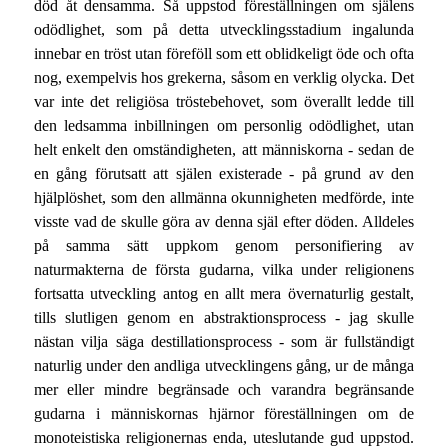
död åt densamma. Så uppstod föreställningen om själens
odödlighet, som på detta utvecklingsstadium ingalunda
innebar en tröst utan föreföll som ett oblidkeligt öde och ofta
nog, exempelvis hos grekerna, såsom en verklig olycka. Det
var inte det religiösa tröstebehovet, som överallt ledde till
den ledsamma inbillningen om personlig odödlighet, utan
helt enkelt den omständigheten, att människorna - sedan de
en gång förutsatt att själen existerade - på grund av den
hjälplöshet, som den allmänna okunnigheten medförde, inte
visste vad de skulle göra av denna själ efter döden. Alldeles
på samma sätt uppkom genom personifiering av
naturmakterna de första gudarna, vilka under religionens
fortsatta utveckling antog en allt mera övernaturlig gestalt,
tills slutligen genom en abstraktionsprocess - jag skulle
nästan vilja säga destillationsprocess - som är fullständigt
naturlig under den andliga utvecklingens gång, ur de många
mer eller mindre begränsade och varandra begränsande
gudarna i människornas hjärnor föreställningen om de
monoteistiska religionernas enda, uteslutande gud uppstod.