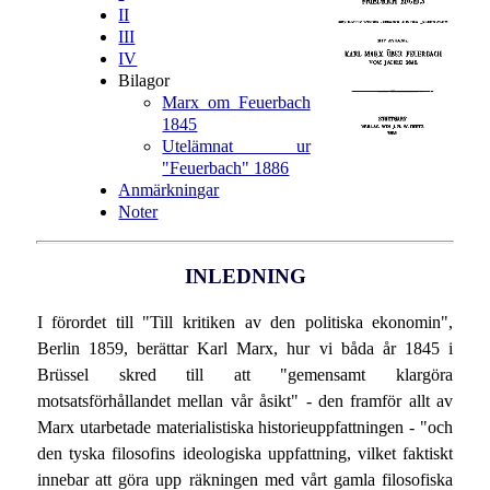
II
III
IV
Bilagor
Marx om Feuerbach
1845
Utelämnat ur
"Feuerbach" 1886
Anmärkningar
Noter
INLEDNING
I förordet till "Till kritiken av den politiska ekonomin",
Berlin 1859, berättar Karl Marx, hur vi båda år 1845 i
Brüssel skred till att "gemensamt klargöra
motsatsförhållandet mellan vår åsikt" - den framför allt av
Marx utarbetade materialistiska historieuppfattningen - "och
den tyska filosofins ideologiska uppfattning, vilket faktiskt
innebar att göra upp räkningen med vårt gamla filosofiska