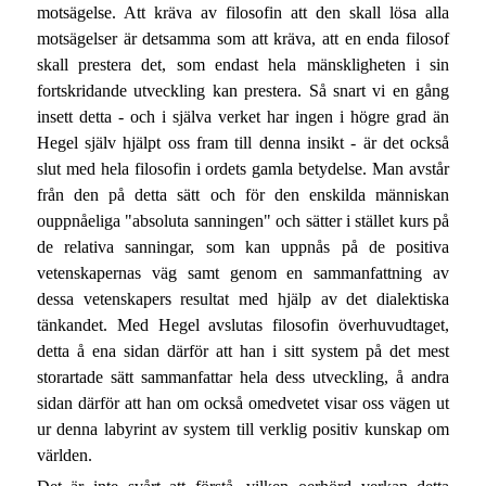
motsägelse. Att kräva av filosofin att den skall lösa alla
motsägelser är detsamma som att kräva, att en enda filosof
skall prestera det, som endast hela mänskligheten i sin
fortskridande utveckling kan prestera. Så snart vi en gång
insett detta - och i själva verket har ingen i högre grad än
Hegel själv hjälpt oss fram till denna insikt - är det också
slut med hela filosofin i ordets gamla betydelse. Man avstår
från den på detta sätt och för den enskilda människan
ouppnåeliga "absoluta sanningen" och sätter i stället kurs på
de relativa sanningar, som kan uppnås på de positiva
vetenskapernas väg samt genom en sammanfattning av
dessa vetenskapers resultat med hjälp av det dialektiska
tänkandet. Med Hegel avslutas filosofin överhuvudtaget,
detta å ena sidan därför att han i sitt system på det mest
storartade sätt sammanfattar hela dess utveckling, å andra
sidan därför att han om också omedvetet visar oss vägen ut
ur denna labyrint av system till verklig positiv kunskap om
världen.