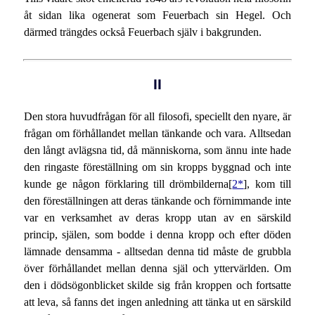
åt sidan lika ogenerat som Feuerbach sin Hegel. Och
därmed trängdes också Feuerbach själv i bakgrunden.
II
Den stora huvudfrågan för all filosofi, speciellt den nyare, är
frågan om förhållandet mellan tänkande och vara. Alltsedan
den långt avlägsna tid, då människorna, som ännu inte hade
den ringaste föreställning om sin kropps byggnad och inte
kunde ge någon förklaring till drömbilderna[
2*
], kom till
den föreställningen att deras tänkande och förnimmande inte
var en verksamhet av deras kropp utan av en särskild
princip, själen, som bodde i denna kropp och efter döden
lämnade densamma - alltsedan denna tid måste de grubbla
över förhållandet mellan denna själ och yttervärlden. Om
den i dödsögonblicket skilde sig från kroppen och fortsatte
att leva, så fanns det ingen anledning att tänka ut en särskild