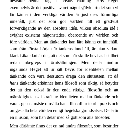
besvarar denna fråga i positiv riktning. Hos Hegel
exempelvis är det positiva svaret något självklart: det som vi
lär känna i den verkliga världen är just dess förnuftiga
innehåll, just det som gör världen till ett gradvist
förverkligande av den absoluta idén, vilken absoluta idé i
evighet existerat någonstädes, oberoende av världen och
före världen. Men att tänkandet kan lära känna ett innehåll,
som från första början är tankens innehåll, är utan vidare
klart. Lika klart är det, att det som här skulle bevisas i stillhet
redan inbegreps i förutsättningen. Men detta hindrar
ingalunda Hegel att ur sitt bevis för identiteten mellan
tänkande och vara dessutom draga den slutsatsen, att då
hans
tänkande erkänner hans filosofi som riktig, så betyder
det att den också är den enda riktiga filosofin och att
mänskligheten - i kraft av identiteten mellan tänkande och
vara - genast måste omsätta hans filosofi ur teori i praxis och
omgestalta hela världen enligt hegelska grundsatser. Detta är
en illusion, som han delar med så gott som alla filosofer.
Men därjämte finns det en rad andra filosofer, som bestrider