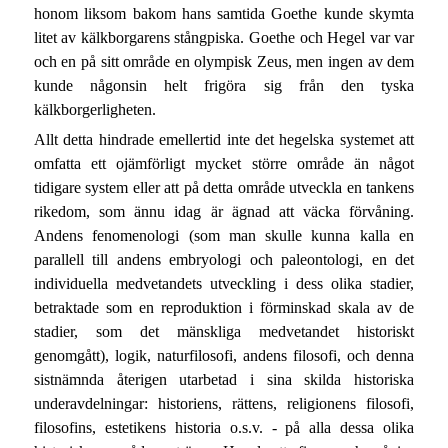
honom liksom bakom hans samtida Goethe kunde skymta
litet av kälkborgarens stångpiska. Goethe och Hegel var var
och en på sitt område en olympisk Zeus, men ingen av dem
kunde någonsin helt frigöra sig från den tyska
kälkborgerligheten.
Allt detta hindrade emellertid inte det hegelska systemet att
omfatta ett ojämförligt mycket större område än något
tidigare system eller att på detta område utveckla en tankens
rikedom, som ännu idag är ägnad att väcka förvåning.
Andens fenomenologi (som man skulle kunna kalla en
parallell till andens embryologi och paleontologi, en det
individuella medvetandets utveckling i dess olika stadier,
betraktade som en reproduktion i förminskad skala av de
stadier, som det mänskliga medvetandet historiskt
genomgått), logik, naturfilosofi, andens filosofi, och denna
sistnämnda återigen utarbetad i sina skilda historiska
underavdelningar: historiens, rättens, religionens filosofi,
filosofins, estetikens historia o.s.v. - på alla dessa olika