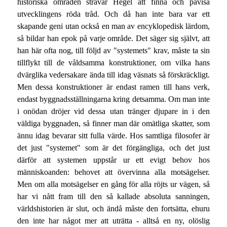
historiska områden strävar Hegel att finna och påvisa
utvecklingens röda tråd. Och då han inte bara var ett
skapande geni utan också en man av encyklopedisk lärdom,
så bildar han epok på varje område. Det säger sig självt, att
han här ofta nog, till följd av "systemets" krav, måste ta sin
tillflykt till de våldsamma konstruktioner, om vilka hans
dvärglika vedersakare ända till idag väsnats så förskräckligt.
Men dessa konstruktioner är endast ramen till hans verk,
endast byggnadsställningarna kring detsamma. Om man inte
i onödan dröjer vid dessa utan tränger djupare in i den
väldiga byggnaden, så finner man där omätliga skatter, som
ännu idag bevarar sitt fulla värde. Hos samtliga filosofer är
det just "systemet" som är det förgängliga, och det just
därför att systemen uppstår ur ett evigt behov hos
människoanden: behovet att övervinna alla motsägelser.
Men om alla motsägelser en gång för alla röjts ur vägen, så
har vi nått fram till den så kallade absoluta sanningen,
världshistorien är slut, och ändå måste den fortsätta, ehuru
den inte har något mer att uträtta - alltså en ny, olöslig