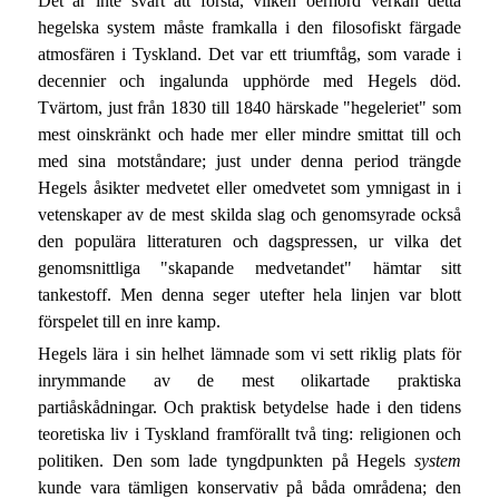
Det är inte svårt att förstå, vilken oerhörd verkan detta
hegelska system måste framkalla i den filosofiskt färgade
atmosfären i Tyskland. Det var ett triumftåg, som varade i
decennier och ingalunda upphörde med Hegels död.
Tvärtom, just från 1830 till 1840 härskade "hegeleriet" som
mest oinskränkt och hade mer eller mindre smittat till och
med sina motståndare; just under denna period trängde
Hegels åsikter medvetet eller omedvetet som ymnigast in i
vetenskaper av de mest skilda slag och genomsyrade också
den populära litteraturen och dagspressen, ur vilka det
genomsnittliga "skapande medvetandet" hämtar sitt
tankestoff. Men denna seger utefter hela linjen var blott
förspelet till en inre kamp.
Hegels lära i sin helhet lämnade som vi sett riklig plats för
inrymmande av de mest olikartade praktiska
partiåskådningar. Och praktisk betydelse hade i den tidens
teoretiska liv i Tyskland framförallt två ting: religionen och
politiken. Den som lade tyngdpunkten på Hegels
system
kunde vara tämligen konservativ på båda områdena; den