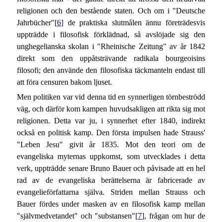
religionen och den bestående staten. Och om i "Deutsche
Jahrbücher"[
6
] de praktiska slutmålen ännu företrädesvis
uppträdde i filosofisk förklädnad, så avslöjade sig den
unghegelianska skolan i "Rheinische Zeitung" av år 1842
direkt som den uppåtsträvande radikala bourgeoisins
filosofi; den använde den filosofiska täckmanteln endast till
att föra censuren bakom ljuset.
Men politiken var vid denna tid en synnerligen törnbeströdd
väg, och därför kom kampen huvudsakligen att rikta sig mot
religionen. Detta var ju, i synnerhet efter 1840, indirekt
också en politisk kamp. Den första impulsen hade Strauss'
"Leben Jesu" givit år 1835. Mot den teori om de
evangeliska myternas uppkomst, som utvecklades i detta
verk, uppträdde senare Bruno Bauer och påvisade att en hel
rad av de evangeliska berättelserna är fabricerade av
evangelieförfattarna själva. Striden mellan Strauss och
Bauer fördes under masken av en filosofisk kamp mellan
"självmedvetandet" och "substansen"[
7
], frågan om hur de