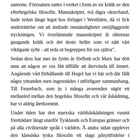
samvete. Föresatsen sattes i verket i form av en kritik av den
efterhegelska filosofin. Manuskriptet, två digra oktavband,
hade redan länge legat hos förlaget i Westfalen, då vi fick
underrättelse om att ändrade omständigheter omöjliggjorde
tryckningen. Vi överlämnade manuskriptet åt råttornas
gnagande kritik och det desto hellre som vi nått vårt
viktigaste syfte - att reda ut begreppen för oss själva".
Sedan dess har mer än fyrtio år förflutit och Marx har dött
utan att någon av oss fått tillfälle att återvända till ämnet.
Angående vårt förhållande till Hegel har vi här och där fällt
några yttranden men ingenstädes i utförligare sammanhang.
Till Feuerbach, som ju i många avseenden utgör ett
mellanled mellan den hegelska filosofin och vår åskådning,
har vi aldrig återkommit.
Under tiden har den marxska världsåskådningen vunnit
företrädare långt utanför Tysklands och Europas gränser och
på alla civiliserade språk i världen. Å andra sidan upplever
den klassiska tyska filosofin ett slags pånyttfödelse i