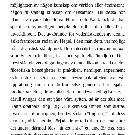
möjligheten av någon kunskap om världen eller åtminstone
någon fullständig kunskap om densamma. Till dessa hör
bland de nyare filosoferna Hume och Kant, och de har
spelat en synnerligen betydande roll i den filosofiska
utvecklingen. Det avgörande för vederläggandet av denna
åsikt framfördes redan av Hegel, i den mån detta var möjligt
från idealistisk ståndpunkt. De materialistiska invändningar
som Feuerbach tillfogat är mer spirituella än djupa. Den
mest slående vederläggningen av denna liksom av alla andra
filosofiska konstigheter är praktiken, nämligen experiment
och industri. Om vi kan bevisa riktigheten av vår
uppfattning om en naturföreteelse genom att vi själva
producerar den, framkallar den ur dess betingelser och
därtill tvingar den att tjäna våra syften, så är det slut med
Kants ofattbara "ting i sig". De kemiska ämnen, som alstras
i växt- och djurkroppen, förblev sådana "ting i sig", till dess
den organiska kemin började framställa dem det ena efter
det andra; därmed blev "tinget i sig" ett ting för oss, som