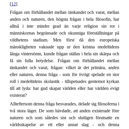
[
12
]
Frågan om förhållandet mellan tänkandet och varat, mellan
anden och naturen, den högsta frågan i hela filosofin, har
alltså i inte mindre grad än varje religion sin rot i
människornas begränsade och okunniga föreställningar på
vildhetens stadium. Men först då den europeiska
mänskligheten vaknade upp ur den kristna medeltidens
långa vintersömn, kunde frågan ställas i hela sin skärpa och
få sin fulla betydelse. Frågan om förhållandet mellan
tänkandet och varat, frågan: vilket är det primära, anden
eller naturen, denna fråga - som för övrigt spelade en stor
roll i medeltidens skolastik - tillspetsades gentemot kyrkan
till att lyda: har gud skapat världen eller har världen evigt
existerat?
Allteftersom denna fråga besvarades, delade sig filosoferna i
två stora läger. De som hävdade, att anden existerade före
naturen och som således sist och slutligen förutsatte en
världsskapelse av ett eller annat slag - och denna