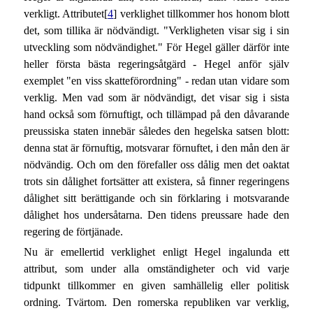
verkligt. Attributet[
4
] verklighet tillkommer hos honom blott
det, som tillika är nödvändigt. "Verkligheten visar sig i sin
utveckling som nödvändighet." För Hegel gäller därför inte
heller första bästa regeringsåtgärd - Hegel anför själv
exemplet "en viss skatteförordning" - redan utan vidare som
verklig. Men vad som är nödvändigt, det visar sig i sista
hand också som förnuftigt, och tillämpad på den dåvarande
preussiska staten innebär således den hegelska satsen blott:
denna stat är förnuftig, motsvarar förnuftet, i den mån den är
nödvändig. Och om den förefaller oss dålig men det oaktat
trots sin dålighet fortsätter att existera, så finner regeringens
dålighet sitt berättigande och sin förklaring i motsvarande
dålighet hos undersåtarna. Den tidens preussare hade den
regering de förtjänade.
Nu är emellertid verklighet enligt Hegel ingalunda ett
attribut, som under alla omständigheter och vid varje
tidpunkt tillkommer en given samhällelig eller politisk
ordning. Tvärtom. Den romerska republiken var verklig,