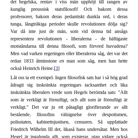
det hegelska, rentav i viss mån upphöjt till rangen av
kunglig preussisk statsfilosofi! Och bakom dessa
professorer, bakom deras pedantiskt dunkla ord, i deras
tunga, långtråkiga perioder skulle revolutionen dölja sig?
Var då inte just de män, som vid denna tid ansågs
representera revolutionen - liberalerna - de häftigaste
motståndarna till denna filosofi, som förvred huvudena?
Men vad varken regeringen eller liberalerna såg, det var det
redan 1833 åtminstone
en
man som såg, men han hette
också Heinrich Heine.[
3
]
Låt oss ta ett exempel. Ingen filosofisk sats har i så hög grad
ådragit sig inskränkta regeringars tacksamhet och lika
inskränkta liberalers vrede som Hegels berömda sats: "Allt
som är verkligt är förnuftigt, och allt som är förnuftigt är
verkligt." Det var ju ett påtagligt glorifierande av allt
bestående, filosofins välsignelse över despotismen,
polisstaten, kabinettsjustisen, censuren. Så uppfattade
Friedrich Wilhelm III det, likaså hans undersåtar. Men hos
Hegel är ingalunda allt, som existerar, utan vidare också