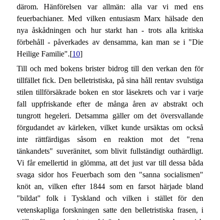
därom. Hänförelsen var allmän: alla var vi med ens
feuerbachianer. Med vilken entusiasm Marx hälsade den
nya åskådningen och hur starkt han - trots alla kritiska
förbehåll - påverkades av densamma, kan man se i "Die
Heilige Familie".[
10
]
Till och med bokens brister bidrog till den verkan den för
tillfället fick. Den belletristiska, på sina håll rentav svulstiga
stilen tillförsäkrade boken en stor läsekrets och var i varje
fall uppfriskande efter de många åren av abstrakt och
tungrott hegeleri. Detsamma gäller om det översvallande
förgudandet av kärleken, vilket kunde ursäktas om också
inte rättfärdigas såsom en reaktion mot det "rena
tänkandets" suveränitet, som blivit fullständigt outhärdligt.
Vi får emellertid in glömma, att det just var till dessa båda
svaga sidor hos Feuerbach som den "sanna socialismen"
knöt an, vilken efter 1844 som en farsot härjade bland
"bildat" folk i Tyskland och vilken i stället för den
vetenskapliga forskningen satte den belletristiska frasen, i