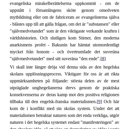
evangeliska mirakelberättelserna uppkommit - om de
uppstått i församlingens sköte genom omedveten
mytbildning eller om de fabricerats av evangelisterna själva
- blåstes upp till att gälla frågan, om det är "substansen" eller
"självmedvetandet" som är den viktigaste verkande kraften i
världshistorien. Och slutligen kom Stirner, den moderna
anarkismens profet - Bakunin har hämtat utomordentligt
mycket från honom - och övertrumfade det suveräna
"självmedvetandet" med sitt suveräna "den ende".[
8
]
Vi skall inte längre dröja vid denna sida av den hegelska
skolans upplösningsprocess. Viktigare för oss är att rikta
uppmärksamheten på följande: största delen av de mest
utpräglade unghegelianerna drevs genom de praktiska
konsekvenserna av deras kamp mot den positiva religionen
tillbaka till den engelsk-franska materialismen.[
9
] Och här
kom de i konflikt med sin skolas system. Under det att
materialismen betraktar naturen som det enda verkliga, utgör
naturen i det hegelska systemet endast "manifesteringen" av