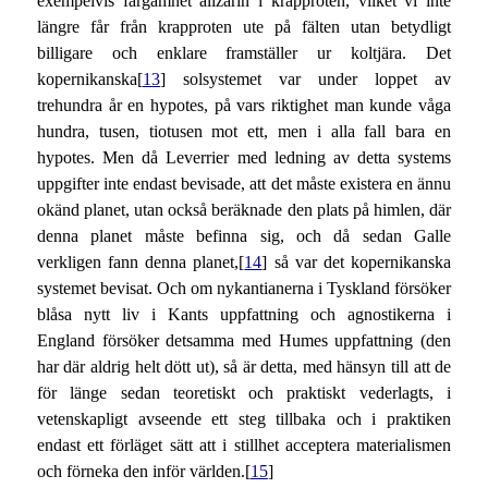
exempelvis färgämnet alizarin i krapproten, vilket vi inte
längre får från krapproten ute på fälten utan betydligt
billigare och enklare framställer ur koltjära. Det
kopernikanska[
13
] solsystemet var under loppet av
trehundra år en hypotes, på vars riktighet man kunde våga
hundra, tusen, tiotusen mot ett, men i alla fall bara en
hypotes. Men då Leverrier med ledning av detta systems
uppgifter inte endast bevisade, att det måste existera en ännu
okänd planet, utan också beräknade den plats på himlen, där
denna planet måste befinna sig, och då sedan Galle
verkligen fann denna planet,[
14
] så var det kopernikanska
systemet bevisat. Och om nykantianerna i Tyskland försöker
blåsa nytt liv i Kants uppfattning och agnostikerna i
England försöker detsamma med Humes uppfattning (den
har där aldrig helt dött ut), så är detta, med hänsyn till att de
för länge sedan teoretiskt och praktiskt vederlagts, i
vetenskapligt avseende ett steg tillbaka och i praktiken
endast ett förläget sätt att i stillhet acceptera materialismen
och förneka den inför världen.[
15
]