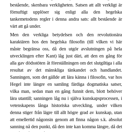
bestående, skenbara verkligheten. Satsen att allt verkligt är
förnuftigt upplöser sig enligt alla den hegelska
tankemetodens regler i denna andra sats: allt bestående är
värt att gå under.
Men den verkliga betydelsen och den revolutionära
karaktären hos den hegelska filosofin (till vilken vi här
måste begränsa oss, då den utgör avslutningen på hela
utvecklingen efter Kant) låg just däri, att den en gång för
alla gav dödsstöten åt föreställningen om det slutgiltiga i alla
resultat av det mänskliga tänkandet och handlandet.
Sanningen, som det gällde att lära känna i filosofin, var hos
Hegel inte längre en samling färdiga dogmatiska satser,
vilka man, sedan man en gång funnit dem, blott behöver
lära utantill; sanningen låg nu i själva kunskapsprocessen, i
vetenskapens långa historiska utveckling, under vilken
denna stiger från lägre till allt högre grad av kunskap, utan
att emellertid någonsin genom att finna någon s.k. absolut
sanning nå den punkt, då den inte kan komma längre, då det