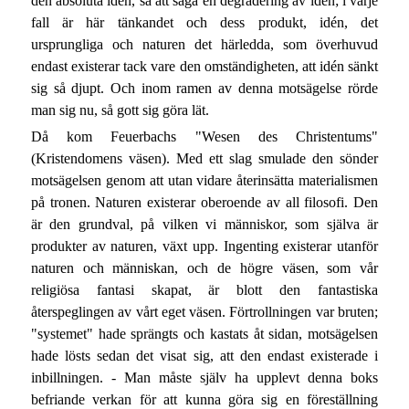
den absoluta idén, så att säga en degradering av idén; i varje
fall är här tänkandet och dess produkt, idén, det
ursprungliga och naturen det härledda, som överhuvud
endast existerar tack vare den omständigheten, att idén sänkt
sig så djupt. Och inom ramen av denna motsägelse rörde
man sig nu, så gott sig göra lät.
Då kom Feuerbachs "Wesen des Christentums"
(Kristendomens väsen). Med ett slag smulade den sönder
motsägelsen genom att utan vidare återinsätta materialismen
på tronen. Naturen existerar oberoende av all filosofi. Den
är den grundval, på vilken vi människor, som själva är
produkter av naturen, växt upp. Ingenting existerar utanför
naturen och människan, och de högre väsen, som vår
religiösa fantasi skapat, är blott den fantastiska
återspeglingen av vårt eget väsen. Förtrollningen var bruten;
"systemet" hade sprängts och kastats åt sidan, motsägelsen
hade lösts sedan det visat sig, att den endast existerade i
inbillningen. - Man måste själv ha upplevt denna boks
befriande verkan för att kunna göra sig en föreställning