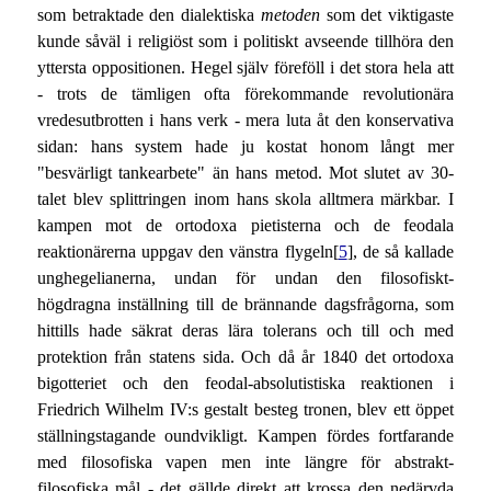
som betraktade den dialektiska
metoden
som det viktigaste
kunde såväl i religiöst som i politiskt avseende tillhöra den
yttersta oppositionen. Hegel själv föreföll i det stora hela att
- trots de tämligen ofta förekommande revolutionära
vredesutbrotten i hans verk - mera luta åt den konservativa
sidan: hans system hade ju kostat honom långt mer
"besvärligt tankearbete" än hans metod. Mot slutet av 30-
talet blev splittringen inom hans skola alltmera märkbar. I
kampen mot de ortodoxa pietisterna och de feodala
reaktionärerna uppgav den vänstra flygeln[
5
], de så kallade
unghegelianerna, undan för undan den filosofiskt-
högdragna inställning till de brännande dagsfrågorna, som
hittills hade säkrat deras lära tolerans och till och med
protektion från statens sida. Och då år 1840 det ortodoxa
bigotteriet och den feodal-absolutistiska reaktionen i
Friedrich Wilhelm IV:s gestalt besteg tronen, blev ett öppet
ställningstagande oundvikligt. Kampen fördes fortfarande
med filosofiska vapen men inte längre för abstrakt-
filosofiska mål - det gällde direkt att krossa den nedärvda