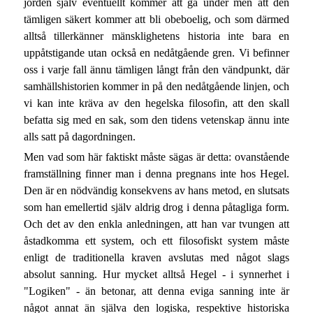
jorden själv eventuellt kommer att gå under men att den
tämligen säkert kommer att bli obeboelig, och som därmed
alltså tillerkänner mänsklighetens historia inte bara en
uppåtstigande utan också en nedåtgående gren. Vi befinner
oss i varje fall ännu tämligen långt från den vändpunkt, där
samhällshistorien kommer in på den nedåtgående linjen, och
vi kan inte kräva av den hegelska filosofin, att den skall
befatta sig med en sak, som den tidens vetenskap ännu inte
alls satt på dagordningen.
Men vad som här faktiskt måste sägas är detta: ovanstående
framställning finner man i denna pregnans inte hos Hegel.
Den är en nödvändig konsekvens av hans metod, en slutsats
som han emellertid själv aldrig drog i denna påtagliga form.
Och det av den enkla anledningen, att han var tvungen att
åstadkomma ett system, och ett filosofiskt system måste
enligt de traditionella kraven avslutas med något slags
absolut sanning. Hur mycket alltså Hegel - i synnerhet i
"Logiken" - än betonar, att denna eviga sanning inte är
något annat än själva den logiska, respektive historiska