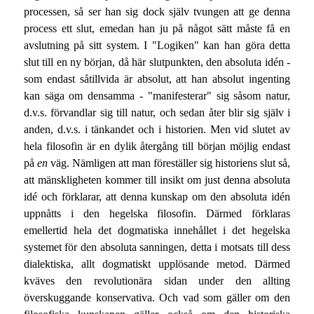
processen, så ser han sig dock själv tvungen att ge denna
process ett slut, emedan han ju på något sätt måste få en
avslutning på sitt system. I "Logiken" kan han göra detta
slut till en ny början, då här slutpunkten, den absoluta idén -
som endast såtillvida är absolut, att han absolut ingenting
kan säga om densamma - "manifesterar" sig såsom natur,
d.v.s. förvandlar sig till natur, och sedan åter blir sig själv i
anden, d.v.s. i tänkandet och i historien. Men vid slutet av
hela filosofin är en dylik återgång till början möjlig endast
på
en
väg. Nämligen att man föreställer sig historiens slut så,
att mänskligheten kommer till insikt om just denna absoluta
idé och förklarar, att denna kunskap om den absoluta idén
uppnåtts i den hegelska filosofin. Därmed förklaras
emellertid hela det dogmatiska innehållet i det hegelska
systemet för den absoluta sanningen, detta i motsats till dess
dialektiska, allt dogmatiskt upplösande metod. Därmed
kväves den revolutionära sidan under den allting
överskuggande konservativa. Och vad som gäller om den