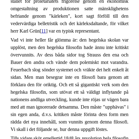
stället för proletariatets frigörelse genom en ekonomisk
omgestaltning av produktionen satte mänsklighetens
befriande genom "kärleken", kort sagt förföll till den
vedervärdiga belletristik och det kärleksdaltande, för vilket
herr Karl Grün[
11
] var en typisk representant.
Vad vi inte heller får glömma är: den hegelska skolan var
upplöst, men den hegelska filosofin hade ännu inte kritiskt
övervunnits. Av dess båda sidor tog Strauss den ena och
Bauer den andra och vände dem polemiskt mot varandra.
Feuerbach slog sönder systemet och vräkte det helt enkelt åt
sidan. Men man besegrar inte en filosofi bara genom att
förklara den för oriktig. Och ett så gigantiskt verk som den
hegelska filosofin, som utövat ett så väldigt inflytande på
nationens andliga utveckling, kunde inte röjas ur vägen bara
med att man ignorerade detsamma. Den måste "upphävas" i
sin egen anda, d.v.s. kritiken måste förinta dess form men
rädda det nya innehåll, som vunnits genom denna filosofi.
Vi skall i det följande se, hur denna uppgift löstes.
Tills vidare sköt emellertid 1848 års revolution hela filosofin