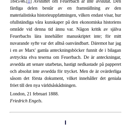
1845/46.[
1
] Avsnittet om Feuerbach är inte avslutat. Den
färdiga delen består av en framställning av den
materialistiska historieuppfattningen, vilken endast visar, hur
ofullständiga våra kunskaper på den ekonomiska historiens
område vid denna tid ännu var. Någon kritik av själva
Feuerbachs lära innehåller manuskriptet inte; för mitt
nuvarande syfte var det alltså oanvändbart. Däremot har jag
i en av Marx' gamla anteckningsböcker funnit de i bilagan
avtryckta elva teserna om Feuerbach. De är anteckningar,
avsedda att senare utarbetas, hastigt nedkastade på papperet
och absolut inte avsedda för trycket. Men de är ovärderliga
såsom det första dokument, vilket innehåller det geniala
fröet till den nya världsåskådningen.
London, 21 februari 1888.
Friedrich Engels
.
I