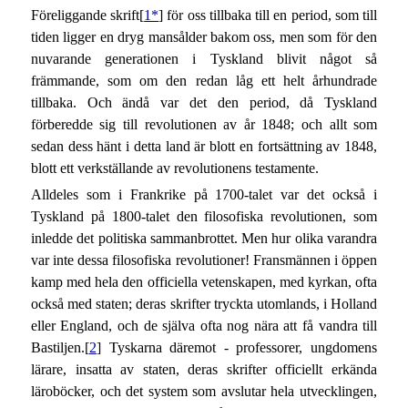
Föreliggande skrift[
1*
] för oss tillbaka till en period, som till
tiden ligger en dryg mansålder bakom oss, men som för den
nuvarande generationen i Tyskland blivit något så
främmande, som om den redan låg ett helt århundrade
tillbaka. Och ändå var det den period, då Tyskland
förberedde sig till revolutionen av år 1848; och allt som
sedan dess hänt i detta land är blott en fortsättning av 1848,
blott ett verkställande av revolutionens testamente.
Alldeles som i Frankrike på 1700-talet var det också i
Tyskland på 1800-talet den filosofiska revolutionen, som
inledde det politiska sammanbrottet. Men hur olika varandra
var inte dessa filosofiska revolutioner! Fransmännen i öppen
kamp med hela den officiella vetenskapen, med kyrkan, ofta
också med staten; deras skrifter tryckta utomlands, i Holland
eller England, och de själva ofta nog nära att få vandra till
Bastiljen.[
2
] Tyskarna däremot - professorer, ungdomens
lärare, insatta av staten, deras skrifter officiellt erkända
läroböcker, och det system som avslutar hela utvecklingen,