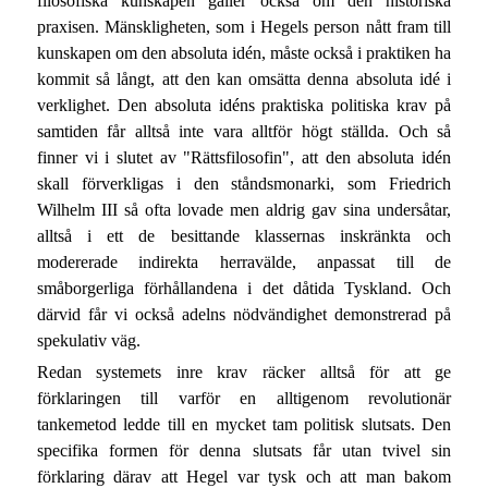
filosofiska kunskapen gäller också om den historiska
praxisen. Mänskligheten, som i Hegels person nått fram till
kunskapen om den absoluta idén, måste också i praktiken ha
kommit så långt, att den kan omsätta denna absoluta idé i
verklighet. Den absoluta idéns praktiska politiska krav på
samtiden får alltså inte vara alltför högt ställda. Och så
finner vi i slutet av "Rättsfilosofin", att den absoluta idén
skall förverkligas i den ståndsmonarki, som Friedrich
Wilhelm III så ofta lovade men aldrig gav sina undersåtar,
alltså i ett de besittande klassernas inskränkta och
modererade indirekta herravälde, anpassat till de
småborgerliga förhållandena i det dåtida Tyskland. Och
därvid får vi också adelns nödvändighet demonstrerad på
spekulativ väg.
Redan systemets inre krav räcker alltså för att ge
förklaringen till varför en alltigenom revolutionär
tankemetod ledde till en mycket tam politisk slutsats. Den
specifika formen för denna slutsats får utan tvivel sin
förklaring därav att Hegel var tysk och att man bakom