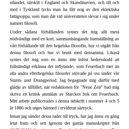
utlandet, särskilt i England och Skandinavien, och till och
med i Tyskland tycks man ha fått nog av den eklektiska
fattigsoppa, som man där vid universiteten slevar i sig under
namnet filosofi.
Under sådana förhållanden syntes det mig allt mera
nödvändigt med en kort, sammanhängande framställning av
vårt förhållande till den hegelska filosofin, hur vi utgått från
denna filosofi och hur vi brutit med densamma. Likaså
syntes det mig som en ännu inte inlöst hedersskuld att
fullständigt erkänna det inflytande, som Feuerbach mer än
alla andra efterhegelska filosofer utövade på oss under vår
Sturm- und Drangperiod. Jag begagnade mig därför med
glädje av tillfället, när redaktionen för "Neue Zeit" bad mig
skriva en kritisk anmälan av Starckes bok om Feuerbach.
Mitt arbete publicerades i denna tidskrift i nummer 4 och 5
år 1886 och utges härmed i reviderat särtryck.
Innan jag sänder dessa rader till tryck, har jag ännu en gång
letat fram och sett igenom det gamla manuskriptet från