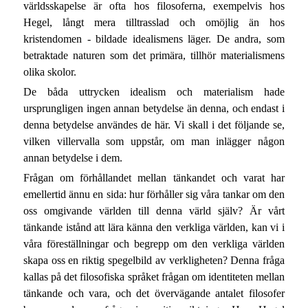
världsskapelse är ofta hos filosoferna, exempelvis hos
Hegel, långt mera tilltrasslad och omöjlig än hos
kristendomen - bildade idealismens läger. De andra, som
betraktade naturen som det primära, tillhör materialismens
olika skolor.
De båda uttrycken idealism och materialism hade
ursprungligen ingen annan betydelse än denna, och endast i
denna betydelse användes de här. Vi skall i det följande se,
vilken villervalla som uppstår, om man inlägger någon
annan betydelse i dem.
Frågan om förhållandet mellan tänkandet och varat har
emellertid ännu en sida: hur förhåller sig våra tankar om den
oss omgivande världen till denna värld själv? Är vårt
tänkande istånd att lära känna den verkliga världen, kan vi i
våra föreställningar och begrepp om den verkliga världen
skapa oss en riktig spegelbild av verkligheten? Denna fråga
kallas på det filosofiska språket frågan om identiteten mellan
tänkande och vara, och det övervägande antalet filosofer