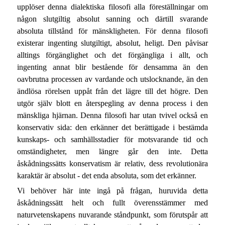
upplöser denna dialektiska filosofi alla föreställningar om
någon slutgiltig absolut sanning och därtill svarande
absoluta tillstånd för mänskligheten. För denna filosofi
existerar ingenting slutgiltigt, absolut, heligt. Den påvisar
alltings förgänglighet och det förgängliga i allt, och
ingenting annat blir bestående för densamma än den
oavbrutna processen av vardande och utslocknande, än den
ändlösa rörelsen uppåt från det lägre till det högre. Den
utgör själv blott en återspegling av denna process i den
mänskliga hjärnan. Denna filosofi har utan tvivel också en
konservativ sida: den erkänner det berättigade i bestämda
kunskaps- och samhällsstadier för motsvarande tid och
omständigheter, men längre går den inte. Detta
åskådningssätts konservatism är relativ, dess revolutionära
karaktär är absolut - det enda absoluta, som det erkänner.
Vi behöver här inte ingå på frågan, huruvida detta
åskådningssätt helt och fullt överensstämmer med
naturvetenskapens nuvarande ståndpunkt, som förutspår att