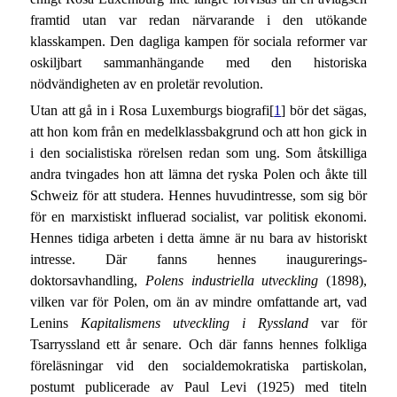
framtid utan var redan närvarande i den utökande
klasskampen. Den dagliga kampen för sociala reformer var
oskiljbart sammanhängande med den historiska
nödvändigheten av en proletär revolution.
Utan att gå in i Rosa Luxemburgs biografi[
1
] bör det sägas,
att hon kom från en medelklassbakgrund och att hon gick in
i den socialistiska rörelsen redan som ung. Som åtskilliga
andra tvingades hon att lämna det ryska Polen och åkte till
Schweiz för att studera. Hennes huvudintresse, som sig bör
för en marxistiskt influerad socialist, var politisk ekonomi.
Hennes tidiga arbeten i detta ämne är nu bara av historiskt
intresse. Där fanns hennes inaugurerings-
doktorsavhandling,
Polens industriella utveckling
(1898),
vilken var för Polen, om än av mindre omfattande art, vad
Lenins
Kapitalismens utveckling i Ryssland
var för
Tsarryssland ett år senare. Och där fanns hennes folkliga
föreläsningar vid den socialdemokratiska partiskolan,
postumt publicerade av Paul Levi (1925) med titeln