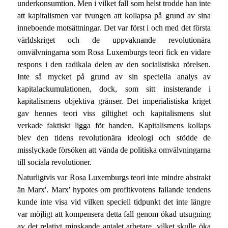
underkonsumtion. Men i vilket fall som helst trodde han inte
att kapitalismen var tvungen att kollapsa på grund av sina
inneboende motsättningar. Det var först i och med det första
världskriget och de uppvaknande revolutionära
omvälvningarna som Rosa Luxemburgs teori fick en vidare
respons i den radikala delen av den socialistiska rörelsen.
Inte så mycket på grund av sin speciella analys av
kapitalackumulationen, dock, som sitt insisterande i
kapitalismens objektiva gränser. Det imperialistiska kriget
gav hennes teori viss giltighet och kapitalismens slut
verkade faktiskt ligga för handen. Kapitalismens kollaps
blev den tidens revolutionära ideologi och stödde de
misslyckade försöken att vända de politiska omvälvningarna
till sociala revolutioner.
Naturligtvis var Rosa Luxemburgs teori inte mindre abstrakt
än Marx'. Marx' hypotes om profitkvotens fallande tendens
kunde inte visa vid vilken speciell tidpunkt det inte längre
var möjligt att kompensera detta fall genom ökad utsugning
av det relativt minskande antalet arbetare, vilket skulle öka