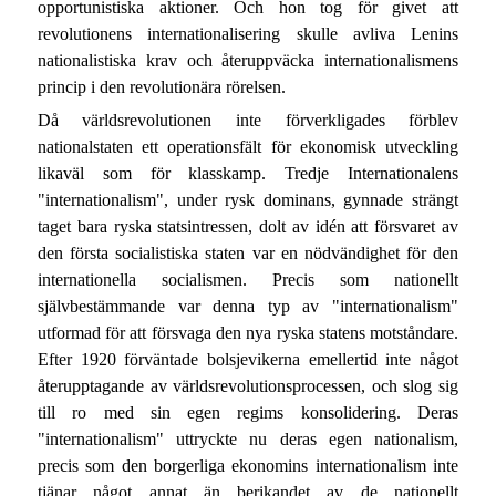
opportunistiska aktioner. Och hon tog för givet att
revolutionens internationalisering skulle avliva Lenins
nationalistiska krav och återuppväcka internationalismens
princip i den revolutionära rörelsen.
Då världsrevolutionen inte förverkligades förblev
nationalstaten ett operationsfält för ekonomisk utveckling
likaväl som för klasskamp. Tredje Internationalens
"internationalism", under rysk dominans, gynnade strängt
taget bara ryska statsintressen, dolt av idén att försvaret av
den första socialistiska staten var en nödvändighet för den
internationella socialismen. Precis som nationellt
självbestämmande var denna typ av "internationalism"
utformad för att försvaga den nya ryska statens motståndare.
Efter 1920 förväntade bolsjevikerna emellertid inte något
återupptagande av världsrevolutionsprocessen, och slog sig
till ro med sin egen regims konsolidering. Deras
"internationalism" uttryckte nu deras egen nationalism,
precis som den borgerliga ekonomins internationalism inte
tjänar något annat än berikandet av de nationellt