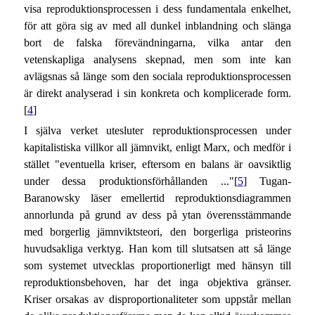
visa reproduktionsprocessen i dess fundamentala enkelhet,
för att göra sig av med all dunkel inblandning och slänga
bort de falska förevändningarna, vilka antar den
vetenskapliga analysens skepnad, men som inte kan
avlägsnas så länge som den sociala reproduktionsprocessen
är direkt analyserad i sin konkreta och komplicerade form.
[
4
]
I själva verket utesluter reproduktionsprocessen under
kapitalistiska villkor all jämnvikt, enligt Marx, och medför i
stället "eventuella kriser, eftersom en balans är oavsiktlig
under dessa produktionsförhållanden ..."[
5
] Tugan-
Baranowsky läser emellertid reproduktionsdiagrammen
annorlunda på grund av dess på ytan överensstämmande
med borgerlig jämnviktsteori, den borgerliga pristeorins
huvudsakliga verktyg. Han kom till slutsatsen att så länge
som systemet utvecklas proportionerligt med hänsyn till
reproduktionsbehoven, har det inga objektiva gränser.
Kriser orsakas av disproportionaliteter som uppstår mellan