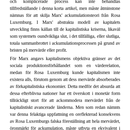
och komplicerade process kan inte behandlas
tillfredställande i denna korta artikel, men måste åtminstone
nämnas för att skilja Marx' ackumulationsteori från Rosa
Luxemburg. I Marx' abstrakta modell av kapitalets
utveckling finns källan till de kapitalistiska kriserna, likaväl
som systemets oundvikliga slut, i det tillfälliga, eller slutliga,
totala sammanbrottet i ackumulationsprocessen på grund av
bristen på mervärde eller profit.
För Marx angavs kapitalismens objektiva gränser av det
sociala produktionsförhållandet som en värderelation,
medan för Rosa Luxemburg kunde kapitalismen inte
existera alls, förutom genom att dess mervärde absorberades
av förkapitalistiska ekonomier. Detta medför det absurda att
dessa efterblivna nationer har ett överskott i monetär form
tillräckligt stort för att ackommodera mervärdet från de
kapitalistiskt avancerade länderna. Men som redan nämnts
var denna felaktiga uppfattning en oreflekterad konsekvens
av Rosa Luxemburgs falska föreställning att hela mervärdet,
öronmärkt för ackumulation, måste utbyta en ekvivalent i