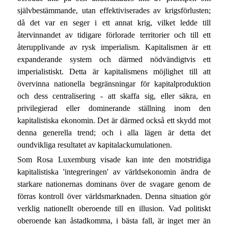
självbestämmande, utan effektiviserades av krigsförlusten;
då det var en seger i ett annat krig, vilket ledde till
återvinnandet av tidigare förlorade territorier och till ett
återupplivande av rysk imperialism. Kapitalismen är ett
expanderande system och därmed nödvändigtvis ett
imperialistiskt. Detta är kapitalismens möjlighet till att
övervinna nationella begränsningar för kapitalproduktion
och dess centralisering - att skaffa sig, eller säkra, en
privilegierad eller dominerande ställning inom den
kapitalistiska ekonomin. Det är därmed också ett skydd mot
denna generella trend; och i alla lägen är detta det
oundvikliga resultatet av kapitalackumulationen.
Som Rosa Luxemburg visade kan inte den motstridiga
kapitalistiska 'integreringen' av världsekonomin ändra de
starkare nationernas dominans över de svagare genom de
förras kontroll över världsmarknaden. Denna situation gör
verklig nationellt oberoende till en illusion. Vad politiskt
oberoende kan åstadkomma, i bästa fall, är inget mer än