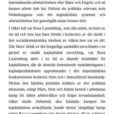
internationella arbetarrörelsen efter Marx och Engels; och att
hennes arbete inte har förlorat sin politiska relevans trots
förändringarna som det kapitalistiska systemet och
arbetarrörelsen har genomgått sedan hennes död.
I vilket fall var Rosa Luxemburg, som alla andra, ett barn av
sin tid och hon kan bara förstås i kontexten av det skede i
den socialdemokratiska rörelsen av vilken hon var en del.
Där Marx' kritik av det borgerliga samhället utvecklades i en
period av snabb kapitalistisk utveckling, var Rosa
Luxemburg aktiv i en tid av ökande instabilitet för
kapitalismen, där de abstrakt formulerade motsättningarna i
kapitalproduktionen uppenbarades i den imperialistiska
konkurrensens konkreta form och i intensifierad klasskamp.
Medan den faktiska proletära kritiken av den politiska
ekonomin, enligt Marx, först och främst bestod i arbetarnas
kamp för bättre arbetsvillkor och högre levnadsstandard,
vilket skulle förbereda den framtida kampen för
kapitalismens avskaffande, kunde denna 'slutgiltiga' kamp
enligt Rosa Luxemburg inte längre förvisas till en avlägsen