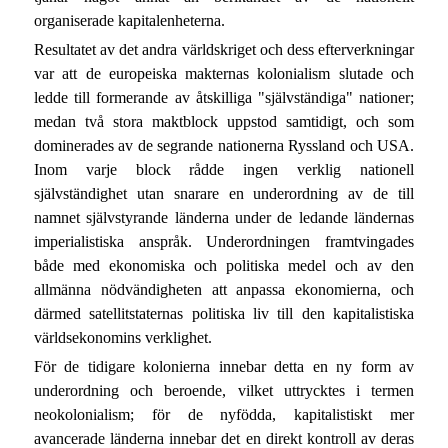
organiserade kapitalenheterna.
Resultatet av det andra världskriget och dess efterverkningar
var att de europeiska makternas kolonialism slutade och
ledde till formerande av åtskilliga "självständiga" nationer;
medan två stora maktblock uppstod samtidigt, och som
dominerades av de segrande nationerna Ryssland och USA.
Inom varje block rådde ingen verklig nationell
självständighet utan snarare en underordning av de till
namnet självstyrande länderna under de ledande ländernas
imperialistiska anspråk. Underordningen framtvingades
både med ekonomiska och politiska medel och av den
allmänna nödvändigheten att anpassa ekonomierna, och
därmed satellitstaternas politiska liv till den kapitalistiska
världsekonomins verklighet.
För de tidigare kolonierna innebar detta en ny form av
underordning och beroende, vilket uttrycktes i termen
neokolonialism; för de nyfödda, kapitalistiskt mer
avancerade länderna innebar det en direkt kontroll av deras