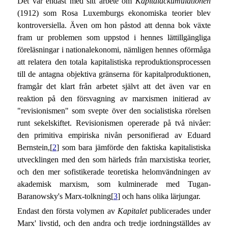
Det var endast med sitt arbete om
Kapitalackumulationen
(1912) som Rosa Luxemburgs ekonomiska teorier blev
kontroversiella. Även om hon påstod att denna bok växte
fram ur problemen som uppstod i hennes lättillgängliga
föreläsningar i nationalekonomi, nämligen hennes oförmåga
att relatera den totala kapitalistiska reproduktionsprocessen
till de antagna objektiva gränserna för kapitalproduktionen,
framgår det klart från arbetet självt att det även var en
reaktion på den försvagning av marxismen initierad av
"revisionismen" som svepte över den socialistiska rörelsen
runt sekelskiftet. Revisionismen opererade på två nivåer:
den primitiva empiriska nivån personifierad av Eduard
Bernstein,[
2
] som bara jämförde den faktiska kapitalistiska
utvecklingen med den som härleds från marxistiska teorier,
och den mer sofistikerade teoretiska helomvändningen av
akademisk marxism, som kulminerade med Tugan-
Baranowsky's Marx-tolkning[
3
] och hans olika lärjungar.
Endast den första volymen av
Kapitalet
publicerades under
Marx' livstid, och den andra och tredje iordningställdes av