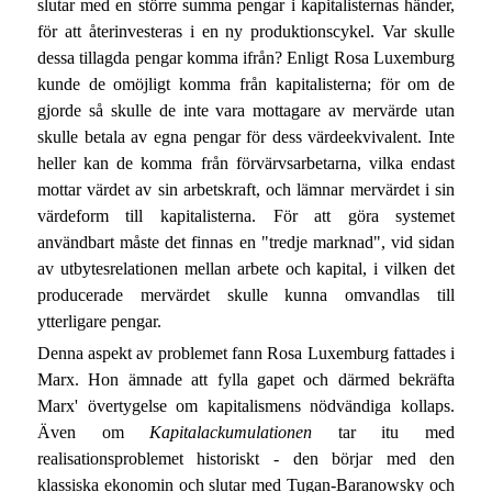
slutar med en större summa pengar i kapitalisternas händer,
för att återinvesteras i en ny produktionscykel. Var skulle
dessa tillagda pengar komma ifrån? Enligt Rosa Luxemburg
kunde de omöjligt komma från kapitalisterna; för om de
gjorde så skulle de inte vara mottagare av mervärde utan
skulle betala av egna pengar för dess värdeekvivalent. Inte
heller kan de komma från förvärvsarbetarna, vilka endast
mottar värdet av sin arbetskraft, och lämnar mervärdet i sin
värdeform till kapitalisterna. För att göra systemet
användbart måste det finnas en "tredje marknad", vid sidan
av utbytesrelationen mellan arbete och kapital, i vilken det
producerade mervärdet skulle kunna omvandlas till
ytterligare pengar.
Denna aspekt av problemet fann Rosa Luxemburg fattades i
Marx. Hon ämnade att fylla gapet och därmed bekräfta
Marx' övertygelse om kapitalismens nödvändiga kollaps.
Även om
Kapitalackumulationen
tar itu med
realisationsproblemet historiskt - den börjar med den
klassiska ekonomin och slutar med Tugan-Baranowsky och