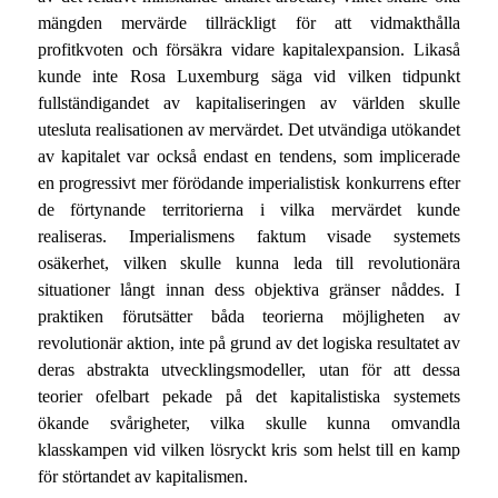
mängden mervärde tillräckligt för att vidmakthålla
profitkvoten och försäkra vidare kapitalexpansion. Likaså
kunde inte Rosa Luxemburg säga vid vilken tidpunkt
fullständigandet av kapitaliseringen av världen skulle
utesluta realisationen av mervärdet. Det utvändiga utökandet
av kapitalet var också endast en tendens, som implicerade
en progressivt mer förödande imperialistisk konkurrens efter
de förtynande territorierna i vilka mervärdet kunde
realiseras. Imperialismens faktum visade systemets
osäkerhet, vilken skulle kunna leda till revolutionära
situationer långt innan dess objektiva gränser nåddes. I
praktiken förutsätter båda teorierna möjligheten av
revolutionär aktion, inte på grund av det logiska resultatet av
deras abstrakta utvecklingsmodeller, utan för att dessa
teorier ofelbart pekade på det kapitalistiska systemets
ökande svårigheter, vilka skulle kunna omvandla
klasskampen vid vilken lösryckt kris som helst till en kamp
för störtandet av kapitalismen.