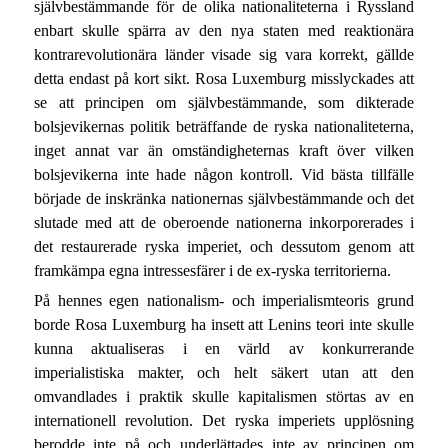
självbestämmande för de olika nationaliteterna i Ryssland
enbart skulle spärra av den nya staten med reaktionära
kontrarevolutionära länder visade sig vara korrekt, gällde
detta endast på kort sikt. Rosa Luxemburg misslyckades att
se att principen om självbestämmande, som dikterade
bolsjevikernas politik beträffande de ryska nationaliteterna,
inget annat var än omständigheternas kraft över vilken
bolsjevikerna inte hade någon kontroll. Vid bästa tillfälle
började de inskränka nationernas självbestämmande och det
slutade med att de oberoende nationerna inkorporerades i
det restaurerade ryska imperiet, och dessutom genom att
framkämpa egna intressesfärer i de ex-ryska territorierna.
På hennes egen nationalism- och imperialismteoris grund
borde Rosa Luxemburg ha insett att Lenins teori inte skulle
kunna aktualiseras i en värld av konkurrerande
imperialistiska makter, och helt säkert utan att den
omvandlades i praktik skulle kapitalismen störtas av en
internationell revolution. Det ryska imperiets upplösning
berodde inte på och underlättades inte av principen om