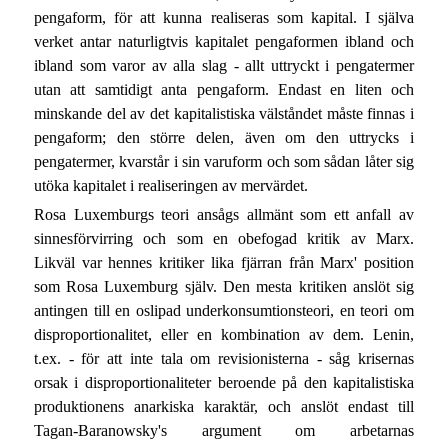
pengaform, för att kunna realiseras som kapital. I själva
verket antar naturligtvis kapitalet pengaformen ibland och
ibland som varor av alla slag - allt uttryckt i pengatermer
utan att samtidigt anta pengaform. Endast en liten och
minskande del av det kapitalistiska välståndet måste finnas i
pengaform; den större delen, även om den uttrycks i
pengatermer, kvarstår i sin varuform och som sådan låter sig
utöka kapitalet i realiseringen av mervärdet.
Rosa Luxemburgs teori ansågs allmänt som ett anfall av
sinnesförvirring och som en obefogad kritik av Marx.
Likväl var hennes kritiker lika fjärran från Marx' position
som Rosa Luxemburg själv. Den mesta kritiken anslöt sig
antingen till en oslipad underkonsumtionsteori, en teori om
disproportionalitet, eller en kombination av dem. Lenin,
t.ex. - för att inte tala om revisionisterna - såg krisernas
orsak i disproportionaliteter beroende på den kapitalistiska
produktionens anarkiska karaktär, och anslöt endast till
Tagan-Baranowsky's argument om arbetarnas