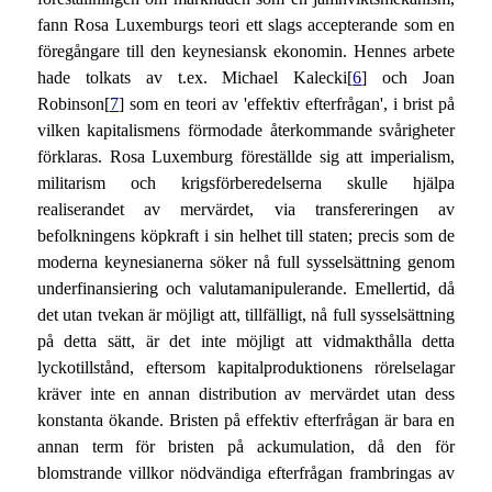
fann Rosa Luxemburgs teori ett slags accepterande som en
föregångare till den keynesiansk ekonomin. Hennes arbete
hade tolkats av t.ex. Michael Kalecki[
6
] och Joan
Robinson[
7
] som en teori av 'effektiv efterfrågan', i brist på
vilken kapitalismens förmodade återkommande svårigheter
förklaras. Rosa Luxemburg föreställde sig att imperialism,
militarism och krigsförberedelserna skulle hjälpa
realiserandet av mervärdet, via transfereringen av
befolkningens köpkraft i sin helhet till staten; precis som de
moderna keynesianerna söker nå full sysselsättning genom
underfinansiering och valutamanipulerande. Emellertid, då
det utan tvekan är möjligt att, tillfälligt, nå full sysselsättning
på detta sätt, är det inte möjligt att vidmakthålla detta
lyckotillstånd, eftersom kapitalproduktionens rörelselagar
kräver inte en annan distribution av mervärdet utan dess
konstanta ökande. Bristen på effektiv efterfrågan är bara en
annan term för bristen på ackumulation, då den för
blomstrande villkor nödvändiga efterfrågan frambringas av