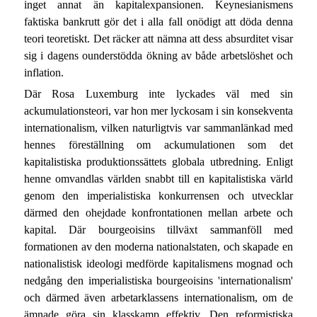
inget annat än kapitalexpansionen. Keynesianismens
faktiska bankrutt gör det i alla fall onödigt att döda denna
teori teoretiskt. Det räcker att nämna att dess absurditet visar
sig i dagens ounderstödda ökning av både arbetslöshet och
inflation.
Där Rosa Luxemburg inte lyckades väl med sin
ackumulationsteori, var hon mer lyckosam i sin konsekventa
internationalism, vilken naturligtvis var sammanlänkad med
hennes föreställning om ackumulationen som det
kapitalistiska produktionssättets globala utbredning. Enligt
henne omvandlas världen snabbt till en kapitalistiska värld
genom den imperialistiska konkurrensen och utvecklar
därmed den ohejdade konfrontationen mellan arbete och
kapital. Där bourgeoisins tillväxt sammanföll med
formationen av den moderna nationalstaten, och skapade en
nationalistisk ideologi medförde kapitalismens mognad och
nedgång den imperialistiska bourgeoisins 'internationalism'
och därmed även arbetarklassens internationalism, om de
ämnade göra sin klasskamp effektiv. Den reformistiska