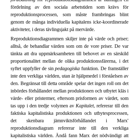
fördelning av den sociala arbetstiden som krävs för
reproduktionsprocessen, som måste frambringas blint
genom de många individuella kapitalens icke-koordinerade
aktiviteter, i deras tävlingsjakt på mervärde.
Reproduktionsdiagrammen skiljer inte på värde och priser;
alltså, de behandlar värden som om de vore priser. De var
tänkta att dra uppmärksamheten till behovet av en särskild
proportionalitet mellan de olika produktionssfärerna, i det
syftet uppfyller de sin
pedagogiska
funktion. De framställer
inte den verkliga världen, utan är hjälpmedel i förståelsen av
den. Begränsat till detta område spelar det ingen roll om det
inbördes förhållandet mellan produktionen och utbytet kläs i
värde- eller pristermer, eftersom prisformen av värdet, som
tas upp i den tredje volymen av
Kapitalet
, refererar till den
faktiska kapitalistiska produktionen och utbytesprocessen,
det skenbara jämnviktsförhållandet i Marx'
reproduktionsdiagram refererar inte till den verkliga
kapitalistiska världen. Ändå fann Marx det nödvändigt att