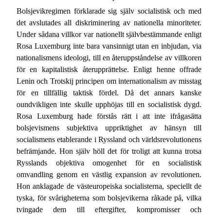
Bolsjevikregimen förklarade sig själv socialistisk och med
det avslutades all diskriminering av nationella minoriteter.
Under sådana villkor var nationellt självbestämmande enligt
Rosa Luxemburg inte bara vansinnigt utan en inbjudan, via
nationalismens ideologi, till en återuppståndelse av villkoren
för en kapitalistisk återupprättelse. Enligt henne offrade
Lenin och Trotskij principen om internationalism av misstag
för en tillfällig taktisk fördel. Då det annars kanske
oundvikligen inte skulle upphöjas till en socialistisk dygd.
Rosa Luxemburg hade förstås rätt i att inte ifrågasätta
bolsjevismens subjektiva uppriktighet av hänsyn till
socialismens etablerande i Ryssland och världsrevolutionens
befrämjande. Hon själv höll det för troligt att kunna trotsa
Rysslands objektiva omogenhet för en socialistisk
omvandling genom en västlig expansion av revolutionen.
Hon anklagade de västeuropeiska socialisterna, speciellt de
tyska, för svårigheterna som bolsjevikerna råkade på, vilka
tvingade dem till eftergifter, kompromisser och