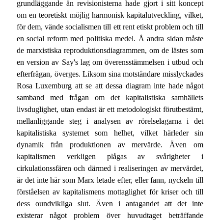
grundläggande än revisionisterna hade gjort i sitt koncept
om en teoretiskt möjlig harmonisk kapitalutveckling, vilket,
för dem, vände socialismen till ett rent etiskt problem och till
en social reform med politiska medel. Å andra sidan måste
de marxistiska reproduktionsdiagrammen, om de lästes som
en version av Say's lag om överensstämmelsen i utbud och
efterfrågan, överges. Liksom sina motståndare misslyckades
Rosa Luxemburg att se att dessa diagram inte hade något
samband med frågan om det kapitalistiska samhällets
livsduglighet, utan endast är ett metodologiskt förutbestämt,
mellanliggande steg i analysen av rörelselagarna i det
kapitalistiska systemet som helhet, vilket härleder sin
dynamik från produktionen av mervärde. Även om
kapitalismen verkligen plågas av svårigheter i
cirkulationssfären och därmed i realiseringen av mervärdet,
är det inte här som Marx letade efter, eller fann, nyckeln till
förståelsen av kapitalismens mottaglighet för kriser och till
dess oundvikliga slut. Även i antagandet att det inte
existerar något problem över huvudtaget beträffande