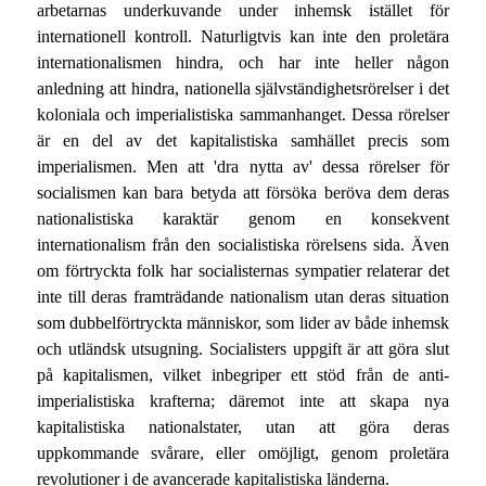
arbetarnas underkuvande under inhemsk istället för
internationell kontroll. Naturligtvis kan inte den proletära
internationalismen hindra, och har inte heller någon
anledning att hindra, nationella självständighetsrörelser i det
koloniala och imperialistiska sammanhanget. Dessa rörelser
är en del av det kapitalistiska samhället precis som
imperialismen. Men att 'dra nytta av' dessa rörelser för
socialismen kan bara betyda att försöka beröva dem deras
nationalistiska karaktär genom en konsekvent
internationalism från den socialistiska rörelsens sida. Även
om förtryckta folk har socialisternas sympatier relaterar det
inte till deras framträdande nationalism utan deras situation
som dubbelförtryckta människor, som lider av både inhemsk
och utländsk utsugning. Socialisters uppgift är att göra slut
på kapitalismen, vilket inbegriper ett stöd från de anti-
imperialistiska krafterna; däremot inte att skapa nya
kapitalistiska nationalstater, utan att göra deras
uppkommande svårare, eller omöjligt, genom proletära
revolutioner i de avancerade kapitalistiska länderna.