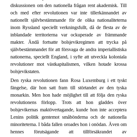
diskussionen om den nationella frågan rent akademisk. Till
och med efter revolutionen var inte tillerkännandet av
nationellt självbestämmande för de olika nationaliteterna
inom Ryssland speciellt verkningsfullt, då de flesta av de
inblandade territorierna var ockuperade av främmande
makter. Ändå fortsatte bolsjevikregimen att trycka på
självbestämmandet för att försvaga de andra imperiallistiska
nationerna, speciellt England, i syfte att utveckla koloniala
revolutioner mot västkapitalismen, vilken hotade krossa
bolsjevikstaten.
Den ryska revolutionen fann Rosa Luxemburg i ett tyskt
fängelse, där hon satt fram till störtandet av den tyska
monarkin. Men hon hade möjlighet till att följa den ryska
revolutionens förlopp. Trots att hon gladdes över
bolsjevikernas maktövertagande, kunde hon inte acceptera
Lenins politik gentemot småbönderna och de nationella
minoriteterna. I båda fallen oroades hon i onödan. Även om
hennes förutsägande att tillförsäkrandet av