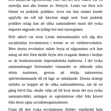
motvilja mot alla former av förtryck. Lenin var först och
främst en praktisk politiker, även om han endast kunde
uppfylla sin roll när klockan slagit sent. Som praktisk
politiker insåg han att olika nationaliteter inom det ryska
imperiet utgjorde ett tydligt hot mot tsarregimen.
Helt säkert var även Lenin internationalist och såg den
socialistiska revolutionen i termer av en världsrevolution.
Men denna revolution måste bryta ut någonstans och han
antog att den först skulle bryta den svagaste länken i kedjan
av de konkurrerande imperialistiska makterna. I det ryska
sammanhanget förmodades vinnandet av allierade söka
störta tsarismen, genom att stödja nationernas
självbestämmande till ett läge av utträdande. Denna strategi
stöddes av hoppet att de olika nationaliteterna, när de en
gång blivit fria, skulle välja att bli kvar inom det nya ryska
sammanväldet, antingen av egenintresse eller från kravet
från deras egna socialistorganisationer.
Fram till den ryska revolutionen förblev emellertid hela