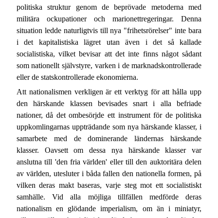
politiska struktur genom de beprövade metoderna med
militära ockupationer och marionettregeringar. Denna
situation ledde naturligtvis till nya "frihetsrörelser" inte bara
i det kapitalistiska lägret utan även i det så kallade
socialistiska, vilket bevisar att det inte finns något sådant
som nationellt självstyre, varken i de marknadskontrollerade
eller de statskontrollerade ekonomierna.
Att nationalismen verkligen är ett verktyg för att hålla upp
den härskande klassen bevisades snart i alla befriade
nationer, då det ombesörjde ett instrument för de politiska
uppkomlingarnas uppträdande som nya härskande klasser, i
samarbete med de dominerande ländernas härskande
klasser. Oavsett om dessa nya härskande klasser var
anslutna till 'den fria världen' eller till den auktoritära delen
av världen, utesluter i båda fallen den nationella formen, på
vilken deras makt baseras, varje steg mot ett socialistiskt
samhälle. Vid alla möjliga tillfällen medförde deras
nationalism en glödande imperialism, om än i miniatyr,