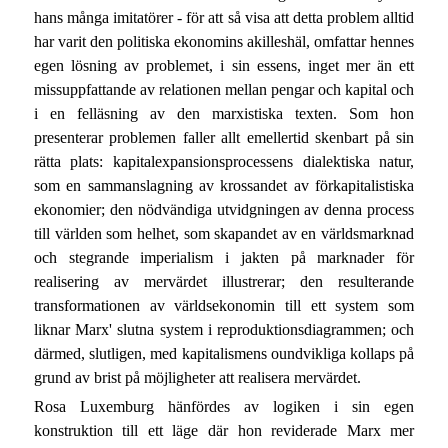
hans många imitatörer - för att så visa att detta problem alltid
har varit den politiska ekonomins akilleshäl, omfattar hennes
egen lösning av problemet, i sin essens, inget mer än ett
missuppfattande av relationen mellan pengar och kapital och
i en felläsning av den marxistiska texten. Som hon
presenterar problemen faller allt emellertid skenbart på sin
rätta plats: kapitalexpansionsprocessens dialektiska natur,
som en sammanslagning av krossandet av förkapitalistiska
ekonomier; den nödvändiga utvidgningen av denna process
till världen som helhet, som skapandet av en världsmarknad
och stegrande imperialism i jakten på marknader för
realisering av mervärdet illustrerar; den resulterande
transformationen av världsekonomin till ett system som
liknar Marx' slutna system i reproduktionsdiagrammen; och
därmed, slutligen, med kapitalismens oundvikliga kollaps på
grund av brist på möjligheter att realisera mervärdet.
Rosa Luxemburg hänfördes av logiken i sin egen
konstruktion till ett läge där hon reviderade Marx mer