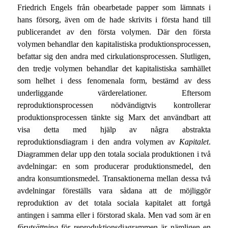
Friedrich Engels från obearbetade papper som lämnats i
hans försorg, även om de hade skrivits i första hand till
publicerandet av den första volymen. Där den första
volymen behandlar den kapitalistiska produktionsprocessen,
befattar sig den andra med cirkulationsprocessen. Slutligen,
den tredje volymen behandlar det kapitalistiska samhället
som helhet i dess fenomenala form, bestämd av dess
underliggande värderelationer. Eftersom
reproduktionsprocessen nödvändigtvis kontrollerar
produktionsprocessen tänkte sig Marx det användbart att
visa detta med hjälp av några abstrakta
reproduktionsdiagram i den andra volymen av
Kapitalet
.
Diagrammen delar upp den totala sociala produktionen i två
avdelningar: en som producerar produktionsmedel, den
andra konsumtionsmedel. Transaktionerna mellan dessa två
avdelningar föreställs vara sådana att de möjliggör
reproduktion av det totala sociala kapitalet att fortgå
antingen i samma eller i förstorad skala. Men vad som är en
förutsättning
för reproduktionsdiagrammen är nämligen en