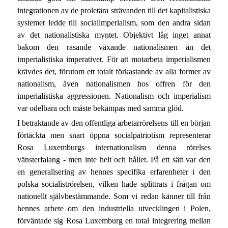
integrationen av de proletära strävanden till det kapitalistiska
systemet ledde till socialimperialism, som den andra sidan
av det nationalistiska myntet. Objektivt låg inget annat
bakom den rasande växande nationalismen än det
imperialistiska imperativet. För att motarbeta imperialismen
krävdes det, förutom ett totalt förkastande av alla former av
nationalism, även nationalismen hos offren för den
imperialistiska aggressionen. Nationalism och imperialism
var odelbara och måste bekämpas med samma glöd.
I betraktande av den offentliga arbetarrörelsens till en början
förtäckta men snart öppna socialpatriotism representerar
Rosa Luxemburgs internationalism denna rörelses
vänsterfalang - men inte helt och hållet. På ett sätt var den
en generalisering av hennes specifika erfarenheter i den
polska socialiströrelsen, vilken hade splittrats i frågan om
nationellt självbestämmande. Som vi redan känner till från
hennes arbete om den industriella utvecklingen i Polen,
förväntade sig Rosa Luxemburg en total integrering mellan