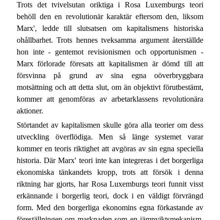
Trots det tvivelsutan oriktiga i Rosa Luxemburgs teori
behöll den en revolutionär karaktär eftersom den, liksom
Marx', ledde till slutsatsen om kapitalismens historiska
ohållbarhet. Trots hennes tveksamma argument återställde
hon inte - gentemot revisionismen och opportunismen -
Marx förlorade föresats att kapitalismen är dömd till att
försvinna på grund av sina egna oöverbryggbara
motsättning och att detta slut, om än objektivt förutbestämt,
kommer att genomföras av arbetarklassens revolutionära
aktioner.
Störtandet av kapitalismen skulle göra alla teorier om dess
utveckling överflödiga. Men så länge systemet varar
kommer en teoris riktighet att avgöras av sin egna speciella
historia. Där Marx' teori inte kan integreras i det borgerliga
ekonomiska tänkandets kropp, trots att försök i denna
riktning har gjorts, har Rosa Luxemburgs teori funnit visst
erkännande i borgerlig teori, dock i en väldigt förvrängd
form. Med den borgerliga ekonomins egna förkastande av
föreställningen om marknaden som en jämnviktsmekanism,