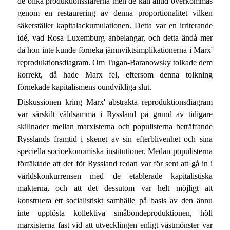
de olika produktionssfärerna men de kan alltid överkommas
genom en restaurering av denna proportionalitet vilken
säkerställer kapitalackumulationen. Detta var en irriterande
idé, vad Rosa Luxemburg anbelangar, och detta ändå mer
då hon inte kunde förneka jämnviktsimplikationerna i Marx'
reproduktionsdiagram. Om Tugan-Baranowsky tolkade dem
korrekt, då hade Marx fel, eftersom denna tolkning
förnekade kapitalismens oundvikliga slut.
Diskussionen kring Marx' abstrakta reproduktionsdiagram
var särskilt våldsamma i Ryssland på grund av tidigare
skillnader mellan marxisterna och populisterna beträffande
Rysslands framtid i skenet av sin efterblivenhet och sina
speciella socioekonomiska institutioner. Medan populisterna
förfäktade att det för Ryssland redan var för sent att gå in i
världskonkurrensen med de etablerade kapitalistiska
makterna, och att det dessutom var helt möjligt att
konstruera ett socialistiskt samhälle på basis av den ännu
inte upplösta kollektiva småbondeproduktionen, höll
marxisterna fast vid att utvecklingen enligt västmönster var