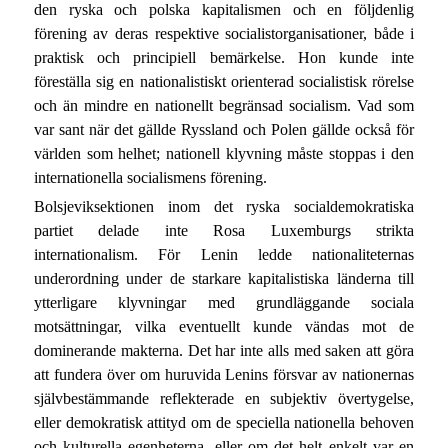
den ryska och polska kapitalismen och en följdenlig
förening av deras respektive socialistorganisationer, både i
praktisk och principiell bemärkelse. Hon kunde inte
föreställa sig en nationalistiskt orienterad socialistisk rörelse
och än mindre en nationellt begränsad socialism. Vad som
var sant när det gällde Ryssland och Polen gällde också för
världen som helhet; nationell klyvning måste stoppas i den
internationella socialismens förening.
Bolsjeviksektionen inom det ryska socialdemokratiska
partiet delade inte Rosa Luxemburgs strikta
internationalism. För Lenin ledde nationaliteternas
underordning under de starkare kapitalistiska länderna till
ytterligare klyvningar med grundläggande sociala
motsättningar, vilka eventuellt kunde vändas mot de
dominerande makterna. Det har inte alls med saken att göra
att fundera över om huruvida Lenins försvar av nationernas
självbestämmande reflekterade en subjektiv övertygelse,
eller demokratisk attityd om de speciella nationella behoven
och kulturella egenheterna, eller om det helt enkelt var en