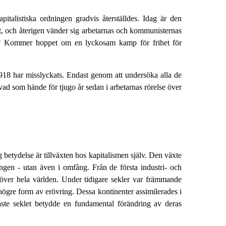
pitalistiska ordningen gradvis återställdes. Idag är den
it, och återigen vänder sig arbetarnas och kommunisternas
 det? Kommer hoppet om en lyckosam kamp för frihet för
r 1918 har misslyckats. Endast genom att undersöka alla de
vad som hände för tjugo år sedan i arbetarnas rörelse över
ig betydelse är tillväxten hos kapitalismen själv. Den växte
ingen - utan även i omfång. Från de första industri- och
över hela världen. Under tidigare sekler var främmande
 högre form av erövring. Dessa kontinenter assimilerades i
naste seklet betydde en fundamental förändring av deras