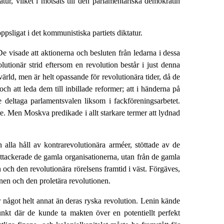
atur, vilket i motsats till den parlamentariska demokratin
sligat i det kommunistiska partiets diktatur.
e visade att aktionerna och besluten från ledarna i dessa
lutionär strid eftersom en revolution består i just denna
värld, men är helt opassande för revolutionära tider, då de
h att leda dem till inbillade reformer; att i händerna på
deltaga parlamentsvalen liksom i fackföreningsarbetet.
are. Men Moskva predikade i allt starkare termer att lydnad
alla håll av kontrarevolutionära arméer, stöttade av de
attackerade de gamla organisationerna, utan från de gamla
 och den revolutionära rörelsens framtid i väst. Förgäves,
onen och den proletära revolutionen.
ar något helt annat än deras ryska revolution. Lenin kände
nkt där de kunde ta makten över en potentiellt perfekt