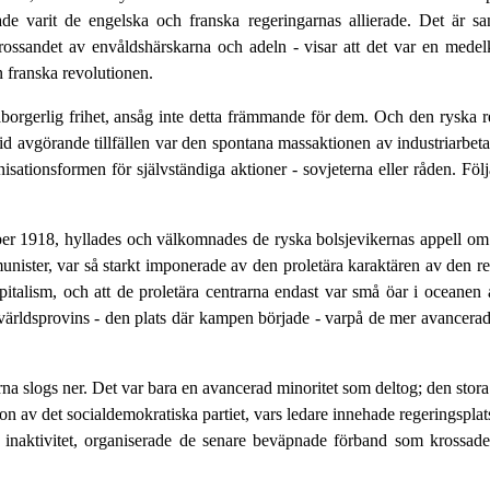
ade varit de engelska och franska regeringarnas allierade. Det är san
ossandet av envåldshärskarna och adeln - visar att det var en medelk
n franska revolutionen.
måborgerlig frihet, ansåg inte detta främmande för dem. Och den ryska 
d avgörande tillfällen var den spontana massaktionen av industriarbeta
ationsformen för självständiga aktioner - sovjeterna eller råden. Följa
mber 1918, hyllades och välkomnades de ryska bolsjevikernas appell om 
nister, var så starkt imponerade av den proletära karaktären av den r
kapitalism, och att de proletära centrarna endast var små öar i oceane
ärldsprovins - den plats där kampen började - varpå de mer avancerade 
na slogs ner. Det var bara en avancerad minoritet som deltog; den stora
tion av det socialdemokratiska partiet, vars ledare innehade regeringspl
l inaktivitet, organiserade de senare beväpnade förband som krossad