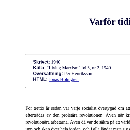
Varför tid
Skrivet:
1940
Källa:
"Living Marxism" bd 5, nr 2, 1940.
Översättning:
Per Henriksson
HTML:
Jonas Holmgren
För trettio år sedan var varje socialist övertygad om at
efterträdas av den proletära revolutionen. Även när kr
revolutionära arbetarna. Även då var de säkra på att vär
upp och sken över hela jorden, och i alla länder reste sig 