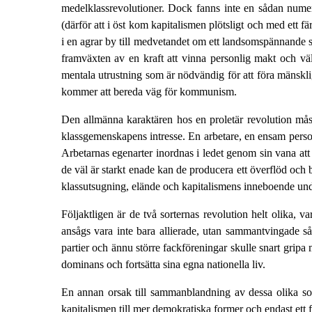
medelklassrevolutioner. Dock fanns inte en sådan numer
(därför att i öst kom kapitalismen plötsligt och med ett f
i en agrar by till medvetandet om ett landsomspännande 
framväxten av en kraft att vinna personlig makt och väl
mentala utrustning som är nödvändig för att föra mänskli
kommer att bereda väg för kommunism.
Den allmänna karaktären hos en proletär revolution måst
klassgemenskapens intresse. En arbetare, en ensam pers
Arbetarnas egenarter inordnas i ledet genom sin vana att
de väl är starkt enade kan de producera ett överflöd och 
klassutsugning, elände och kapitalismens inneboende un
Följaktligen är de två sorternas revolution helt olika, v
ansågs vara inte bara allierade, utan sammantvingade s
partier och ännu större fackföreningar skulle snart gripa
dominans och fortsätta sina egna nationella liv.
En annan orsak till sammanblandning av dessa olika soci
kapitalismen till mer demokratiska former och endast ett