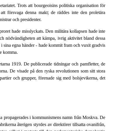
iatet. Trots att bourgeoisins politiska organisation för
ör att försvaga denna makt; de räddes inte den proletära
nistrar och presidenter.
pproret hade misslyckats. Den militära kollapsen hade inte
 och nödvändigheten att kämpa, ivrig aktivitet bland dessa
en i sina egna händer - hade kommit fram och vuxit gradvis
ste komma.
etarna 1919. De publicerade tidningar och pamfletter, de
orna. De visade på den ryska revolutionen som sitt stora
artier och grupper, förenade sig med bolsjevikerna, det
 egna propagerades i kommunismens namn från Moskva. De
ikerna återigen styrdes av direktörer tillsatta ovanifrån,