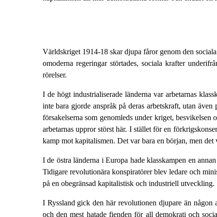
Världskriget 1914-18 skar djupa fåror genom den sociala s
omoderna regeringar störtades, sociala krafter underifrå
rörelser.
I de högt industrialiserade länderna var arbetarnas klas
inte bara gjorde anspråk på deras arbetskraft, utan även 
försakelserna som genomleds under kriget, besvikelsen o
arbetarnas uppror störst här. I stället för en förkrigskon
kamp mot kapitalismen. Det var bara en början, men det va
I de östra länderna i Europa hade klasskampen en anna
Tidigare revolutionära konspiratörer blev ledare och mini
på en obegränsad kapitalistisk och industriell utveckling.
I Ryssland gick den här revolutionen djupare än någon 
och den mest hatade fienden för all demokrati och soci