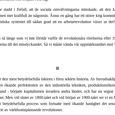
r stadd i förfall, att de sociala omvälvningarna minskade, att den ka
ismen mer kraftfull än någonsin. Ännu en gång har ett större krig komm
istiska systemet till sådan grad att en arbetarrevolution växer ur
an så länge som vi inte förstår varför de revolutionära rörelserna efte
rsakerna till det misslyckandet. Så vi måste vända vår uppmärksamhet mot 
II
ler den mest betydelsefulla faktorn i förra seklets historia. Av huvudsakl
 den ökande perfektionen av den industriella tekniken, produktionsökn
and - började kapitalismen invadera andra länder, och har nu segrat 
ier. Men vid slutet av 1800-talet och vid början av 1900-talet ser vi en
st betydelsefulla process som fortsatte med ökande hastighet det se
erie av världsomspännande revolutioner.