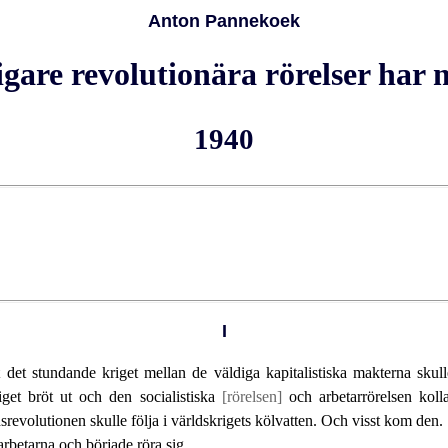
Anton Pannekoek
igare revolutionära rörelser har 
1940
I
t det stundande kriget mellan de väldiga kapitalistiska makterna skull
iget bröt ut och den socialistiska
[rörelsen]
och arbetarrörelsen koll
ldsrevolutionen skulle följa i världskrigets kölvatten. Och visst kom d
arbetarna och började röra sig.