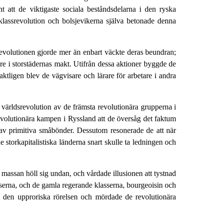
t att de viktigaste sociala beståndsdelarna i den ryska
lassrevolution och bolsjevikerna själva betonade denna
revolutionen gjorde mer än enbart väckte deras beundran;
re i storstädernas makt. Utifrån dessa aktioner byggde de
ktligen blev de vägvisare och lärare för arbetare i andra
världsrevolution av de främsta revolutionära grupperna i
evolutionära kampen i Ryssland att de översåg det faktum
n av primitiva småbönder. Dessutom resonerade de att när
storkapitalistiska länderna snart skulle ta ledningen och
 massan höll sig undan, och vårdade illusionen att tystnad
atserna, och de gamla regerande klasserna, bourgeoisin och
e den upproriska rörelsen och mördade de revolutionära