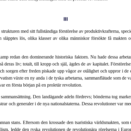
III
trukturen med sitt fullständiga förstörelse av produktivkrafterna, speci
n släpptes lös, olika klasser av olika människor försökte få makten o
skamp redan den dominerande historiska faktorn. Nu hade dessa arbetar
på deras liv; totalt, till kropp och själ, ägdes de av kapitalet. Förstör
ch sorgen efter freden piskade upp vågor av otålighet och uppror i de 
servatism växte en ny anda i de tyska arbetarna, sammanflätade som de var
r en första början på en proletär revolution.
n sammansättning. Den landägande adeln fördrevs; bönderna tog marken
strar och generaler i de nya nationalstaterna. Dessa revolutioner var 
annan stans. Eftersom den krossade den tsaristiska världsmakten, som 
alism, ledde den ryska revolutionen de revolutionära rörelserna i Eur