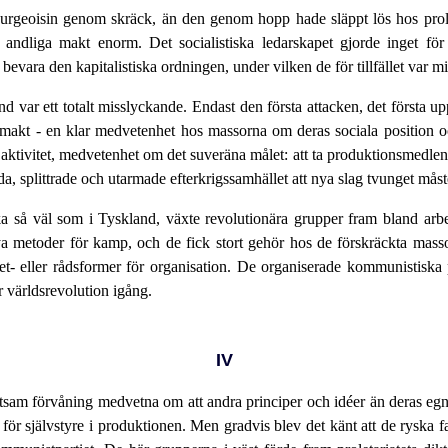
rgeoisin genom skräck, än den genom hopp hade släppt lös hos proletar
och andliga makt enorm. Det socialistiska ledarskapet gjorde inget f
bevara den kapitalistiska ordningen, under vilken de för tillfället var mi
and var ett totalt misslyckande. Endast den första attacken, det första u
liga makt - en klar medvetenhet hos massorna om deras sociala position
 i aktivitet, medvetenhet om det suveräna målet: att ta produktionsmedl
mda, splittrade och utarmade efterkrigssamhället att nya slag tvunget må
rika så väl som i Tyskland, växte revolutionära grupper fram bland arb
ya metoder för kamp, och de fick stort gehör hos de förskräckta mass
- eller rådsformer för organisation. De organiserade kommunistiska p
 världsrevolution igång.
IV
rtsam förvåning medvetna om att andra principer och idéer än deras
r självstyre i produktionen. Men gradvis blev det känt att de ryska fabr