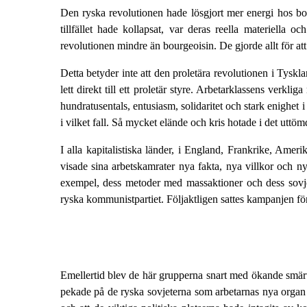
Den ryska revolutionen hade lösgjort mer energi hos bou
tillfället hade kollapsat, var deras reella materiella 
revolutionen mindre än bourgeoisin. De gjorde allt för att 
Detta betyder inte att den proletära revolutionen i Tyskl
lett direkt till ett proletär styre. Arbetarklassens verk
hundratusentals, entusiasm, solidaritet och stark enighet
i vilket fall. Så mycket elände och kris hotade i det uttö
I alla kapitalistiska länder, i England, Frankrike, Ame
visade sina arbetskamrater nya fakta, nya villkor och n
exempel, dess metoder med massaktioner och dess sovjet
ryska kommunistpartiet. Följaktligen sattes kampanjen för
Emellertid blev de här grupperna snart med ökande smä
pekade på de ryska sovjeterna som arbetarnas nya organ fö