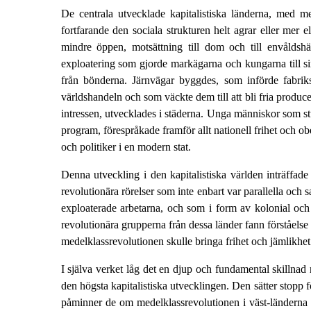
De centrala utvecklade kapitalistiska länderna, med m
fortfarande den sociala strukturen helt agrar eller mer 
mindre öppen, motsättning till dom och till envåldshä
exploatering som gjorde markägarna och kungarna till sin
från bönderna. Järnvägar byggdes, som införde fabrik
världshandeln och som väckte dem till att bli fria produ
intressen, utvecklades i städerna. Unga människor som stu
program, förespråkade framför allt nationell frihet och ob
och politiker i en modern stat.
Denna utveckling i den kapitalistiska världen inträffad
revolutionära rörelser som inte enbart var parallella oc
exploaterade arbetarna, och som i form av kolonial och 
revolutionära grupperna från dessa länder fann förståelse 
medelklassrevolutionen skulle bringa frihet och jämlikhet
I själva verket låg det en djup och fundamental skillnad 
den högsta kapitalistiska utvecklingen. Den sätter stopp 
påminner de om medelklassrevolutionen i väst-länderna o