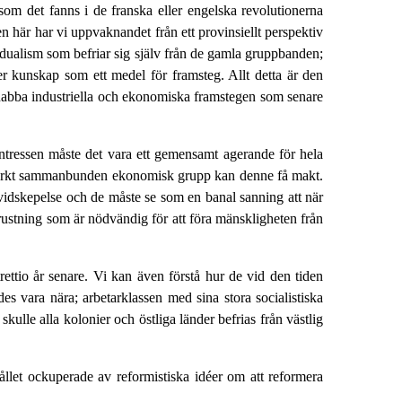
om det fanns i de franska eller engelska revolutionerna
en här har vi uppvaknandet från ett provinsiellt perspektiv
dualism som befriar sig själv från de gamla gruppbanden;
er kunskap som ett medel för framsteg. Allt detta är den
 snabba industriella och ekonomiska framstegen som senare
intressen måste det vara ett gemensamt agerande för hela
 starkt sammanbunden ekonomisk grupp kan denne få makt.
 vidskepelse och de måste se som en banal sanning att när
trustning som är nödvändig för att föra mänskligheten från
trettio år senare. Vi kan även förstå hur de vid den tiden
 vara nära; arbetarklassen med sina stora socialistiska
ulle alla kolonier och östliga länder befrias från västlig
ållet ockuperade av reformistiska idéer om att reformera