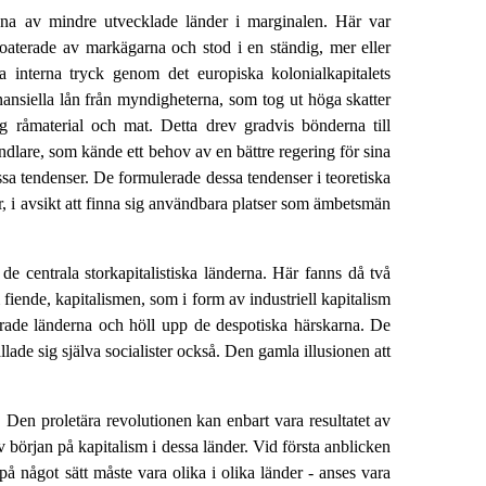
ivna av mindre utvecklade länder i marginalen. Här var
ploaterade av markägarna och stod i en ständig, mer eller
a interna tryck genom det europiska kolonialkapitalets
nansiella lån från myndigheterna, som tog ut höga skatter
 råmaterial och mat. Detta drev gradvis bönderna till
dlare, som kände ett behov av en bättre regering för sina
ssa tendenser. De formulerade dessa tendenser i teoretiska
er, i avsikt att finna sig användbara platser som ämbetsmän
e centrala storkapitalistiska länderna. Här fanns då två
iende, kapitalismen, som i form av industriell kapitalism
serade länderna och höll upp de despotiska härskarna. De
lade sig själva socialister också. Den gamla illusionen att
. Den proletära revolutionen kan enbart vara resultatet av
 början på kapitalism i dessa länder. Vid första anblicken
 något sätt måste vara olika i olika länder - anses vara