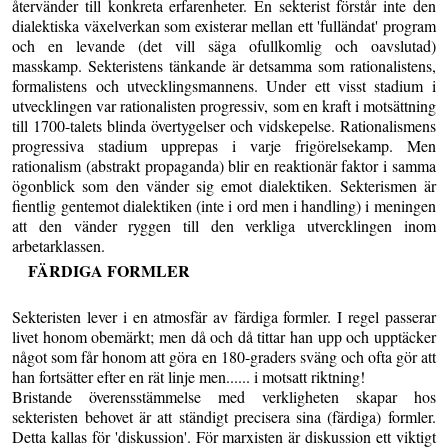
återvänder till konkreta erfarenheter. En sekterist förstår inte den
dialektiska växelverkan som existerar mellan ett 'fulländat' program
och en levande (det vill säga ofullkomlig och oavslutad)
masskamp. Sekteristens tänkande är detsamma som rationalistens,
formalistens och utvecklingsmannens. Under ett visst stadium i
utvecklingen var rationalisten progressiv, som en kraft i motsättning
till 1700-talets blinda övertygelser och vidskepelse. Rationalismens
progressiva stadium upprepas i varje frigörelsekamp. Men
rationalism (abstrakt propaganda) blir en reaktionär faktor i samma
ögonblick som den vänder sig emot dialektiken. Sekterismen är
fientlig gentemot dialektiken (inte i ord men i handling) i meningen
att den vänder ryggen till den verkliga utvercklingen inom
arbetarklassen.
FÄRDIGA FORMLER
Sekteristen lever i en atmosfär av färdiga formler. I regel passerar
livet honom obemärkt; men då och då tittar han upp och upptäcker
något som får honom att göra en 180-graders sväng och ofta gör att
han fortsätter efter en rät linje men...... i motsatt riktning!
Bristande överensstämmelse med verkligheten skapar hos
sekteristen behovet är att ständigt precisera sina (färdiga) formler.
Detta kallas för 'diskussion'. För marxisten är diskussion ett viktigt