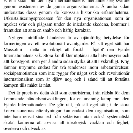
Å ena sidan blir den nya internationalens inledande steg svårare
genom existensen av de gamla organisationerna. Å andra sidan
underlättas dessa genom de kolossala historiska erfarenheterna.
Utkristalliseringsprocessen för den nya organisationen, som är
mycket svår och plågsam under de inledande skedena, kommer i
framtiden att anta en snabb och häftig karaktär.
Nyligen inträffade händelser är av ojämförlig betydelse för
formeringen av ett revolutionärt avantgarde. På sitt eget sätt har
Mussolini - detta är viktigt att förstå - 'hjälpt' den Fjärde
Internationalens sak. Stora konflikter utplånar alla halvmesyrer och
allt konstgjort, men ger å andra sidan styrka åt allt livskraftigt. Krig
lämnar utrymme endast för två tendenser inom arbetarrörelsen:
socialpatriotismen som inte ryggar för något svek och revolutionär
internationalism som är djärv nog och i stånd till att fortsätta
kampen tills målet är nått.
Det är precis av detta skäl som centristerna, i sin rädsla för dem
kommande händelseutvecklingen, för en ursinnig kamp mot den
Fjärde Internationalen. De gör rätt, på sitt eget sätt; i de stora
konvulsionernas efterdyningar kan endast den organisation, som
inte bara rensat sina led från sekterism, utan också systematiskt
skolat kadrerna att avvisa all ideologisk vacklan och feghet,
överleva och utvecklas.