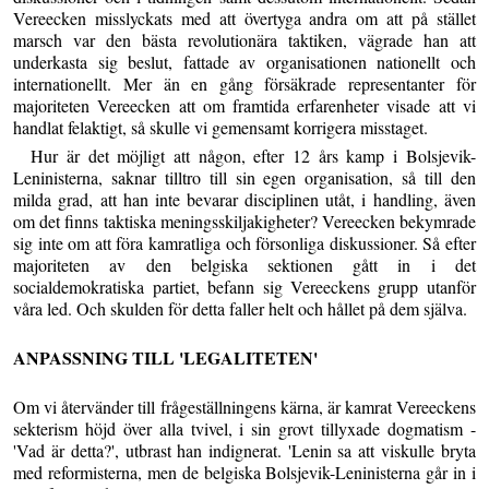
Vereecken misslyckats med att övertyga andra om att på stället
marsch var den bästa revolutionära taktiken, vägrade han att
underkasta sig beslut, fattade av organisationen nationellt och
internationellt. Mer än en gång försäkrade representanter för
majoriteten Vereecken att om framtida erfarenheter visade att vi
handlat felaktigt, så skulle vi gemensamt korrigera misstaget.
Hur är det möjligt att någon, efter 12 års kamp i Bolsjevik-
Leninisterna, saknar tilltro till sin egen organisation, så till den
milda grad, att han inte bevarar disciplinen utåt, i handling, även
om det finns taktiska meningsskiljakigheter? Vereecken bekymrade
sig inte om att föra kamratliga och försonliga diskussioner. Så efter
majoriteten av den belgiska sektionen gått in i det
socialdemokratiska partiet, befann sig Vereeckens grupp utanför
våra led. Och skulden för detta faller helt och hållet på dem själva.
ANPASSNING TILL 'LEGALITETEN'
Om vi återvänder till frågeställningens kärna, är kamrat Vereeckens
sekterism höjd över alla tvivel, i sin grovt tillyxade dogmatism -
'Vad är detta?', utbrast han indignerat. 'Lenin sa att viskulle bryta
med reformisterna, men de belgiska Bolsjevik-Leninisterna går in i