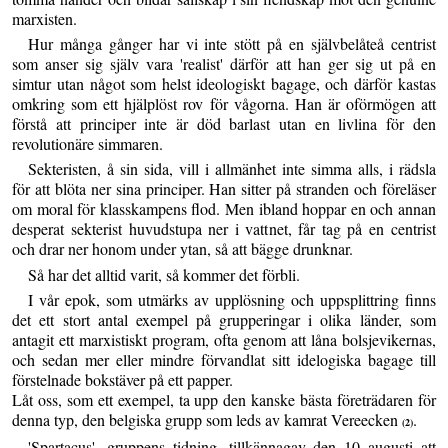
marxisten.
Hur många gånger har vi inte stött på en självbelåteå centrist
som anser sig själv vara 'realist' därför att han ger sig ut på en
simtur utan något som helst ideologiskt bagage, och därför kastas
omkring som ett hjälplöst rov för vågorna. Han är oförmögen att
förstå att principer inte är död barlast utan en livlina för den
revolutionäre simmaren.
Sekteristen, å sin sida, vill i allmänhet inte simma alls, i rädsla
för att blöta ner sina principer. Han sitter på stranden och föreläser
om moral för klasskampens flod. Men ibland hoppar en och annan
desperat sekterist huvudstupa ner i vattnet, får tag på en centrist
och drar ner honom under ytan, så att bägge drunknar.
Så har det alltid varit, så kommer det förbli.
I vår epok, som utmärks av upplösning och uppsplittring finns
det ett stort antal exempel på grupperingar i olika länder, som
antagit ett marxistiskt program, ofta genom att låna bolsjevikernas,
och sedan mer eller mindre förvandlat sitt idelogiska bagage till
förstelnade bokstäver på ett papper.
Låt oss, som ett exempel, ta upp den kanske bästa företrädaren för
denna typ, den belgiska grupp som leds av kamrat Vereecken
.
(2)
'Spartacus', gruppens tidning, tillkännagav den 10 augusti att