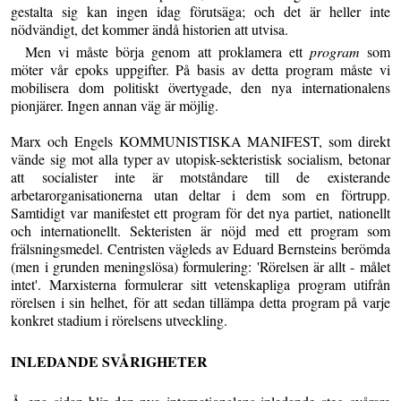
gestalta sig kan ingen idag förutsäga; och det är heller inte
nödvändigt, det kommer ändå historien att utvisa.
Men vi måste börja genom att proklamera ett
program
som
möter vår epoks uppgifter. På basis av detta program måste vi
mobilisera dom politiskt övertygade, den nya internationalens
pionjärer. Ingen annan väg är möjlig.
Marx och Engels KOMMUNISTISKA MANIFEST, som direkt
vände sig mot alla typer av utopisk-sekteristisk socialism, betonar
att socialister inte är motståndare till de existerande
arbetarorganisationerna utan deltar i dem som en förtrupp.
Samtidigt var manifestet ett program för det nya partiet, nationellt
och internationellt. Sekteristen är nöjd med ett program som
frälsningsmedel. Centristen vägleds av Eduard Bernsteins berömda
(men i grunden meningslösa) formulering: 'Rörelsen är allt - målet
intet'. Marxisterna formulerar sitt vetenskapliga program utifrån
rörelsen i sin helhet, för att sedan tillämpa detta program på varje
konkret stadium i rörelsens utveckling.
INLEDANDE SVÅRIGHETER