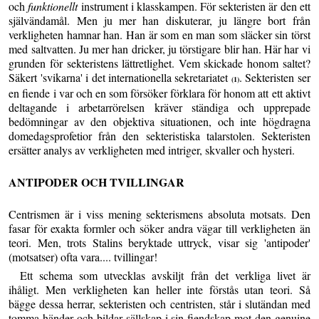
och
funktionellt
instrument i klasskampen. För sekteristen är den ett
självändamål. Men ju mer han diskuterar, ju längre bort från
verkligheten hamnar han. Han är som en man som släcker sin törst
med saltvatten. Ju mer han dricker, ju törstigare blir han. Här har vi
grunden för sekteristens lättretlighet. Vem skickade honom saltet?
Säkert 'svikarna' i det internationella sekretariatet
. Sekteristen ser
(1)
en fiende i var och en som försöker förklara för honom att ett aktivt
deltagande i arbetarrörelsen kräver ständiga och upprepade
bedömningar av den objektiva situationen, och inte högdragna
domedagsprofetior från den sekteristiska talarstolen. Sekteristen
ersätter analys av verkligheten med intriger, skvaller och hysteri.
ANTIPODER OCH TVILLINGAR
Centrismen är i viss mening sekterismens absoluta motsats. Den
fasar för exakta formler och söker andra vägar till verkligheten än
teori. Men, trots Stalins beryktade uttryck, visar sig 'antipoder'
(motsatser) ofta vara.... tvillingar!
Ett schema som utvecklas avskiljt från det verkliga livet är
ihåligt. Men verkligheten kan heller inte förstås utan teori. Så
bägge dessa herrar, sekteristen och centristen, står i slutändan med
tomma händer och bildar sällskap i sin fiendskap mot den genuine