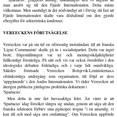
man anslöt sig till den Fjärde Internatlonalen. Detta måste
välkomnas. Men samtidigt är det nödvändigt att i förväg slå fast att
Fjärde Internationalen skulle vara dödsdömd om den gjorde
eftergifter för sekteristiska tendenser.
VEREECKENS FÖRUTSÄGELSE
Vereecken var på sin tid en oförsonlig motståndare till att franska
'Ligue Communiste' skulle gå in i socialistpartiet. Detta var inget
brott; frågeställningen var ny och meningsskiljaktigheter
fullkomligt förståeliga. På sätt och vis var också överdrifter i den
ideologiska debatten förklarliga och i varje fall oundvikliga.
Således förutsade Vereecken Bolsjevik-Leninisternas
(3)
ofrånkomliga undergång som organisation, till följd av dess
'uppgånende' i den Andra Internationalen. Vi råder Vereecken att
återigen publicera gårdagens profetiska dokument i
'Spartacus'.
Men detta är inte det huvusakliga felet. Än värre är att
'Spartacus' idag försöker slingra sig undan, genom att säga att den
franska sektionen förblev sina pginciper trogna "i en ansenlig, vi
kan till och med säga stor omfattning". Om Vereecken uppförde