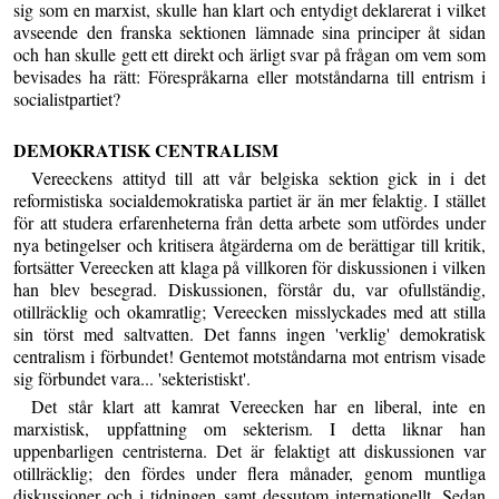
sig som en marxist, skulle han klart och entydigt deklarerat i vilket
avseende den franska sektionen lämnade sina principer åt sidan
och han skulle gett ett direkt och ärligt svar på frågan om vem som
bevisades ha rätt: Förespråkarna eller motståndarna till entrism i
socialistpartiet?
DEMOKRATISK CENTRALISM
Vereeckens attityd till att vår belgiska sektion gick in i det
reformistiska socialdemokratiska partiet är än mer felaktig. I stället
för att studera erfarenheterna från detta arbete som utfördes under
nya betingelser och kritisera åtgärderna om de berättigar till kritik,
fortsätter Vereecken att klaga på villkoren för diskussionen i vilken
han blev besegrad. Diskussionen, förstår du, var ofullständig,
otillräcklig och okamratlig; Vereecken misslyckades med att stilla
sin törst med saltvatten. Det fanns ingen 'verklig' demokratisk
centralism i förbundet! Gentemot motståndarna mot entrism visade
sig förbundet vara... 'sekteristiskt'.
Det står klart att kamrat Vereecken har en liberal, inte en
marxistisk, uppfattning om sekterism. I detta liknar han
uppenbarligen centristerna. Det är felaktigt att diskussionen var
otillräcklig; den fördes under flera månader, genom muntliga
diskussioner och i tidningen samt dessutom internationellt. Sedan