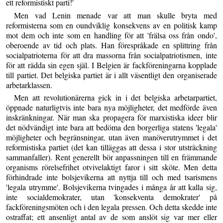
ett reformistiskt parti!'
Men vad Lenin menade var att man skulle bryta med
reformisterna som en oundviklig konsekvens av en politisk kamp
mot dem och inte som en handling för att 'frälsa oss från ondo',
oberoende av tid och plats. Han förespråkade en splittring från
socialpatrioterna för att dra massorna från socialpatriotismen, inte
för att rädda sin egen själ. I Belgien är fackföreningarna kopplade
till partiet. Det belgiska partiet är i allt väsentligt den organiserade
arbetarklassen.
Men att revolutionärerna gick in i det belgiska arbetarpartiet,
öppnade naturligtvis inte bara nya möjligheter, det medförde även
inskränkningar. När man ska propagera för marxistiska ideer blir
det nödvändigt inte bara att bedöma den borgerliga statens 'legala'
möjligheter och begränsningar, utan även manöverutrymmet i det
reformistiska partiet (det kan tilläggas att dessa i stor utsträckning
sammanfaller). Rent generellt bör anpassningen till en främmande
organisms rörelsefrihet otvivelaktigt faror i sitt sköte. Men detta
förhindrade inte bolsjevikerna att nyttja till och med tsarismens
'legala utrymme'. Bolsjevikerna tvingades i många år att kalla sig,
inte socialdemokrater, utan 'konsekventa demokrater' på
fackföreningsmöten och i den legala pressen. Och detta skedde inte
ostraffat; ett ansenligt antal av de som anslöt sig var mer eller