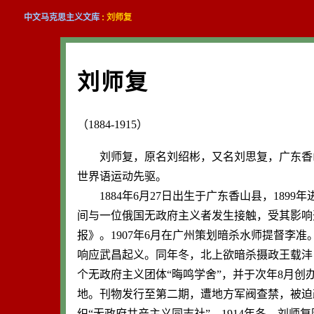
中文马克思主义文库
: 刘师复
刘师复
（1884-1915）
刘师复，原名刘绍彬，又名刘思复，广东香山
世界语运动先驱。
1884年6月27日出生于广东香山县，1899年
间与一位俄国无政府主义者发生接触，受其影响开
报》。1907年6月在广州策划暗杀水师提督李准
响应武昌起义。同年冬，北上欲暗杀摄政王载沣，
个无政府主义团体“晦鸣学舍”，并于次年8月
地。刊物发行至第二期，遭地方军阀查禁，被迫改
织“无政府共产主义同志社”。1914年冬，刘师复