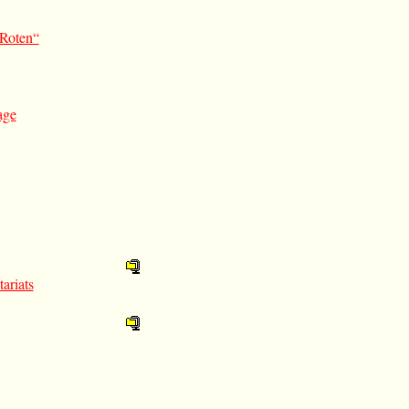
Roten“
age
ariats