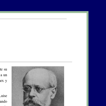
te su
 a un
arx y
Luise
tando