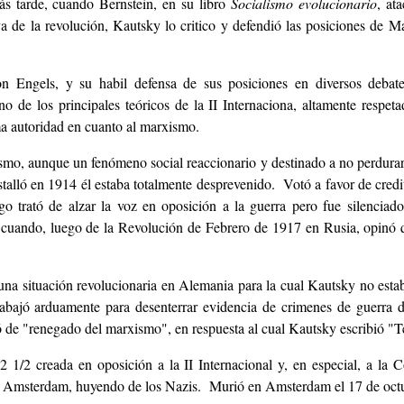
s tarde, cuando Bernstein, en su libro
Socialismo evolucionario
, ata
va de la revolución, Kautsky lo critico y defendió las posiciones de M
 Engels, y su habil defensa de sus posiciones en diversos debate
 de los principales teóricos de la II Internaciona, altamente respeta
a autoridad en cuanto al marxismo.
smo, aunque un fenómeno social reaccionario y destinado a no perdurar
talló en 1914 él estaba totalmente desprevenido. Votó a favor de credi
go trató de alzar la voz en oposición a la guerra pero fue silenciad
 cuando, luego de la Revolución de Febrero de 1917 en Rusia, opinó 
una situación revolucionaria en Alemania para la cual Kautsky no est
 trabajó arduamente para desenterrar evidencia de crimenes de guerra
só de "renegado del marxismo", en respuesta al cual Kautsky escribió 
 2 1/2 creada en oposición a la II Internacional y, en especial, a 
 a Amsterdam, huyendo de los Nazis. Murió en Amsterdam el 17 de oct