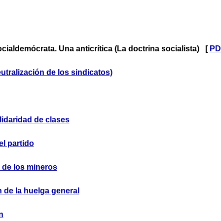
cialdemócrata. Una anticrítica (La doctrina socialista) [
PD
eutralización de los sindicatos)
lidaridad de clases
el partido
 de los mineros
 de la huelga general
n