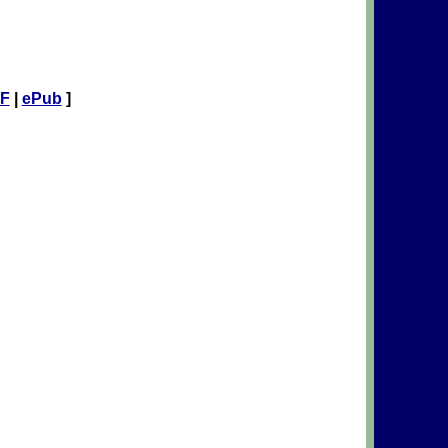
F
|
ePub
]