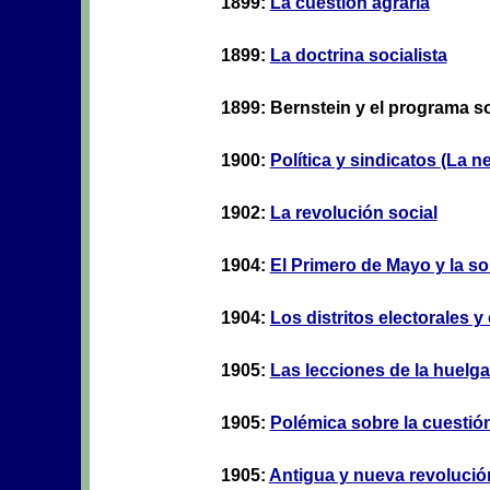
1899:
La cuestión agraria
1899:
La doctrina socialista
1899: Bernstein y el programa so
1900:
Política y sindicatos (La n
1902:
La revolución social
1904:
El Primero de Mayo y la so
1904:
Los distritos electorales y 
1905:
Las lecciones de la huelga
1905:
Polémica sobre la cuestión
1905:
Antigua y nueva revolució