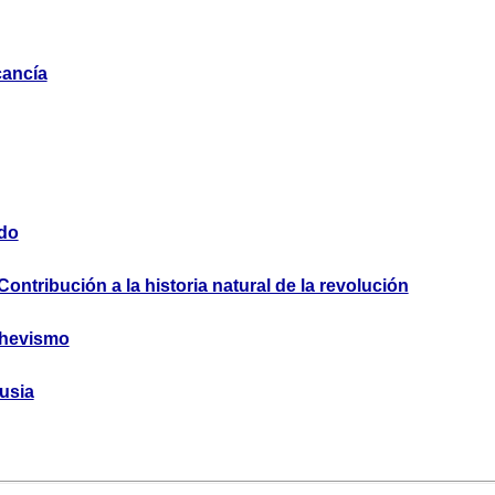
cancía
ado
ntribución a la historia natural de la revolución
chevismo
usia