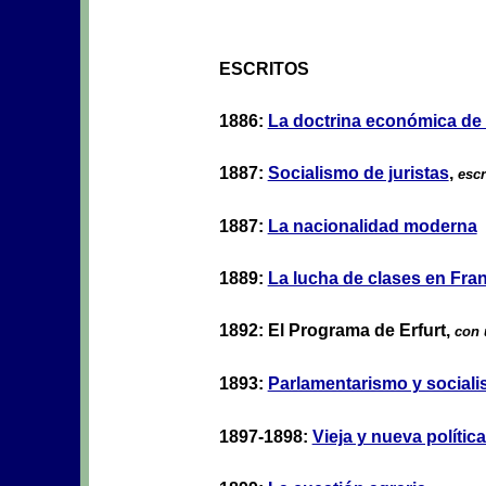
ESCRITOS
1886:
La doctrina económica de 
1887:
Socialismo de juristas
,
escr
1887:
La nacionalidad moderna
1889:
La lucha de clases en Fra
1892: El Programa de Erfurt,
con 
1893:
Parlamentarismo y social
1897-1898:
Vieja y nueva política