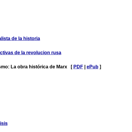
ista de la historia
tivas de la revolucion rusa
ismo: La obra histórica de Marx [
PDF
|
ePub
]
isis