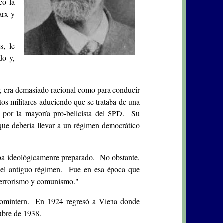
co la
arx y
s, le
do y,
, era demasiado racional como para conducir
tos militares aduciendo que se trataba de una
o por la mayoría pro-belicista del SPD. Su
que deberia llevar a un régimen democrático
aba ideológicamenre preparado. No obstante,
 del antiguo régimen. Fue en esa época que
"Terrorismo y comunismo."
la Comintern. En 1924 regresó a Viena donde
ubre de 1938.