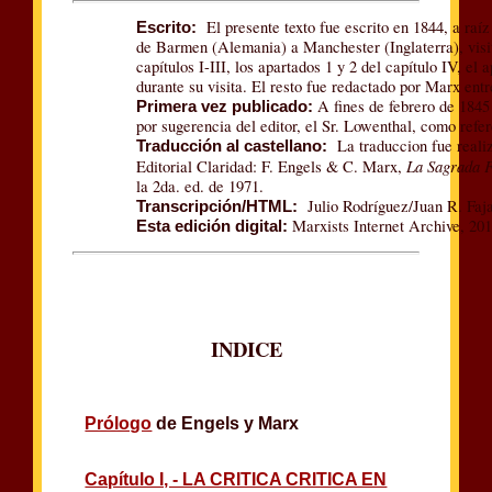
El presente texto fue escrito en 1844, a raí
Escrito:
de Barmen (Alemania) a Manchester (Inglaterra), visita
capítulos I-III, los apartados 1 y 2 del capítulo IV, el
durante su visita. El resto fue redactado por Marx ent
A fines de febrero de 1845
Primera vez publicado:
por sugerencia del editor, el Sr. Lowenthal, como ref
La traduccion fue realiz
Traducción al castellano:
La Sagrada Fa
Editorial Claridad: F. Engels & C. Marx,
la 2da. ed. de 1971.
Julio Rodríguez/Juan R. Faja
Transcripción/HTML:
Marxists Internet Archive, 20
Esta edición digital:
INDICE
Prólogo
de Engels y Marx
Capítulo I, - LA CRITICA CRITICA EN