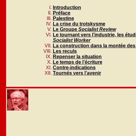
Introduction
Préface
Palestine
La crise du trotskysme
Le Groupe
Socialist Review
Le tournant vers l’industrie, les étud
Socialist Worker
La construction dans la montée des 
Les reculs
Repenser la situation
Le temps de l’écriture
Contre-indications
Tournés vers l’avenir