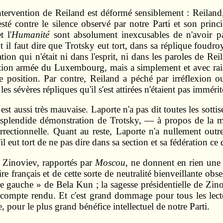
tervention de Reiland est déformé sensiblement : Reiland, 
té contre le silence observé par notre Parti et son princip
t l'
Humanité
sont absolument inexcusables de n'avoir pas
 faut dire que Trotsky eut tort, dans sa réplique foudroya
on qui n'était ni dans l'esprit, ni dans les paroles de Re
tion armée du Luxembourg, mais a simplement et avec raiso
dre position. Par contre, Reiland a péché par irréflexi
es sévères répliques qu'il s'est attirées n'étaient pas immérit
 est aussi très mauvaise. Laporte n'a pas dit toutes les sot
t la splendide démonstration de Trotsky, — à propos de la m
rectionnelle. Quant au reste, Laporte n'a nullement outrep
l eut tort de ne pas dire dans sa section et sa fédération ce 
e Zinoviev, rapportés par
Moscou
, ne donnent en rien une i
e français et de cette sorte de neutralité bienveillante ob
e gauche » de Bela Kun ; la sagesse présidentielle de Zinov
e compte rendu. Et c'est grand dommage pour tous les lec
re, pour le plus grand bénéfice intellectuel de notre Parti.