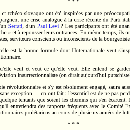
* * *
s et tchéco-slovaque ont été inspirées par une préoccupati
argnent une crise analogue à la crise récente du Parti itali
d'un
Serrati
, d'un
Paul Levi
? Les participants ont été unan
he » et à repousser leurs outrances. En même temps, ils on
tes, serviteurs conscients ou inconscients de la bourgeoisie
lle est la bonne formule dont l'Internationale veut s'ins
utionnaire.
u'elle veut et veut ce qu'elle veut. Elle entend se gard
ation insurrectionnaliste (on dirait aujourd'hui putschiste)
voie révolutionnaire et s'y est résolument engagé, saura aus
s exception — en ont fait : l'essentiel est de ne pas perdre
 quelque tentants que soient les chemins qui s'en écartent. 
 qu'il entretiendra des rapports fréquents avec le Comité E
tionnaires prolétariens au cours de plusieurs années de lutte
* * *