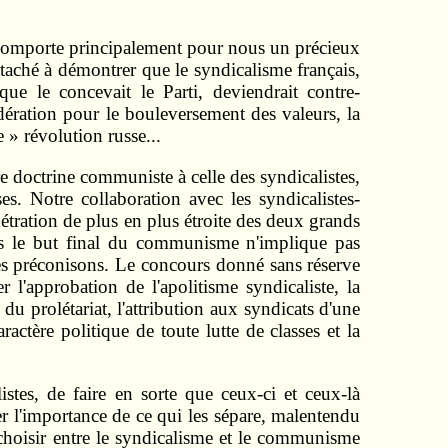
s, comporte principalement pour nous un précieux
taché à démontrer que le syndicalisme français,
ue le concevait le Parti, deviendrait contre-
ération pour le bouleversement des valeurs, la
e » révolution russe...
tre doctrine communiste à celle des syndicalistes,
es. Notre collaboration avec les syndicalistes-
énétration de plus en plus étroite des deux grands
vers le but final du communisme n'implique pas
es préconisons. Le concours donné sans réserve
 l'approbation de l'apolitisme syndicaliste, la
 du prolétariat, l'attribution aux syndicats d'une
ctère politique de toute lutte de classes et la
stes, de faire en sorte que ceux-ci et ceux-là
uer l'importance de ce qui les sépare, malentendu
e choisir entre le syndicalisme et le communisme