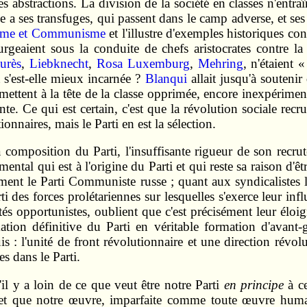
s abstractions. La division de la société en classes n'entra
e a ses transfuges, qui passent dans le camp adverse, et ses
isme et Communisme
et l'illustre d'exemples historiques co
surgeaient sous la conduite de chefs aristocrates contre
aurès
,
Liebknecht
,
Rosa Luxemburg
,
Mehring
, n'étaient 
t s'est-elle mieux incarnée ?
Blanqui
allait jusqu'à souteni
mettent à la tête de la classe opprimée, encore inexpériment
. Ce qui est certain, c'est que la révolution sociale recr
ionnaires, mais le Parti en est la sélection.
a composition du Parti, l'insuffisante rigueur de son recru
ental qui est à l'origine du Parti et qui reste sa raison d'êtr
ement le Parti Communiste russe ; quant aux syndicalistes 
ti des forces prolétariennes sur lesquelles s'exerce leur in
ités opportunistes, oublient que c'est précisément leur éloi
rmation définitive du Parti en véritable formation d'avant-
is : l'unité de front révolutionnaire et une direction révo
es dans le Parti.
il y a loin de ce que veut être notre Parti
en principe
à ce
e et que notre œuvre, imparfaite comme toute œuvre huma