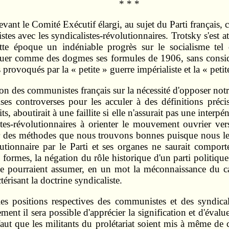
* * *
evant le Comité Exécutif élargi, au sujet du Parti françai
s avec les syndicalistes-révolutionnaires. Trotsky s'est at
tte époque un indéniable progrès sur le socialisme tel q
voquer comme des dogmes ses formules de 1906, sans consid
 provoqués par la « petite » guerre impérialiste et la « petit
ntion des communistes français sur la nécessité d'opposer no
ises controverses pour les acculer à des définitions précis
ts, aboutirait à une faillite si elle n'assurait pas une interp
istes-révolutionnaires à orienter le mouvement ouvrier 
ir des méthodes que nous trouvons bonnes puisque nous l
ionnaire par le Parti et ses organes ne saurait comporter
 formes, la négation du rôle historique d'un parti politique
 ne pourraient assumer, en un mot la méconnaissance du cara
térisant la doctrine syndicaliste.
es positions respectives des communistes et des syndicali
ement il sera possible d'apprécier la signification et d'éval
l faut que les militants du prolétariat soient mis à même d