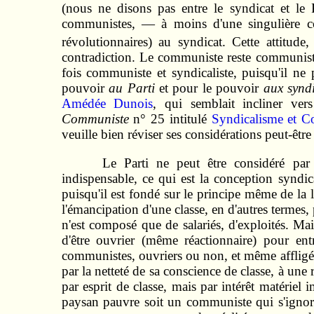
(nous ne disons pas entre le syndicat et le P
communistes, — à moins d'une singulière c
révolutionnaires) au syndicat. Cette attitude
contradiction. Le communiste reste communiste d
fois communiste et syndicaliste, puisqu'il ne 
pouvoir
au Parti
et pour le pouvoir
aux syndi
Amédée Dunois
, qui semblait incliner ver
Communiste
n° 25 intitulé
Syndicalisme et 
veuille bien réviser ses considérations peut-êtr
Le Parti ne peut être considéré par
indispensable, ce qui est la conception syndica
puisqu'il est fondé sur le principe même de la lu
l'émancipation d'une classe, en d'autres termes,
n'est composé que de salariés, d'exploités. Mais
d'être ouvrier (même réactionnaire) pour ent
communistes, ouvriers ou non, et même affligée 
par la netteté de sa conscience de classe, à une
par esprit de classe, mais par intérêt matérie
paysan pauvre soit un communiste qui s'ignore,