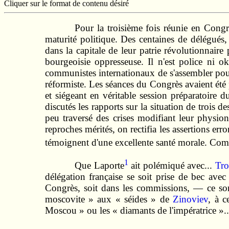
Cliquer sur le format de contenu désiré
Pour la troisième fois réunie en Cong
maturité politique. Des centaines de délégués, 
dans la capitale de leur patrie révolutionnair
bourgeoisie oppresseuse. Il n'est police ni ok
communistes internationaux de s'assembler pour 
réformiste. Les séances du Congrès avaient été 
et siégeant en véritable session préparatoire
discutés les rapports sur la situation de trois d
peu traversé des crises modifiant leur physi
reproches mérités, on rectifia les assertions err
témoignent d'une excellente santé morale. Comb
1
Que Laporte
ait polémiqué avec...
Tro
délégation française se soit prise de bec ave
Congrès, soit dans les commissions, — ce sont
moscovite » aux « séides » de
Zinoviev
, à c
Moscou » ou les « diamants de l'impératrice »..