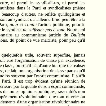
ttre, ni parmi les syndicalistes, ni parmi les
istes dans le Parti et syndicalistes (même
eaucoup d'autres, ne reflète qu'illogisme et
it au syndicat ou ailleurs. Il ne peut être à la
arti,
pour
et
contre
l'action politique, pour le
 le syndicat
ne suffisant pas à tout
. Notre ami
utionnaire au communisme (article du
Bulletin
ations, du point de vue marxiste, pour peu qu'il
uelquefois utile, souvent superflue, jamais
it être l'organisation de classe par excellence,
 classe, puisqu'il n'a d'autre but que de réaliser
, de fait, une organisation de classe parce qu'il
 moins souvent par l'esprit communiste. Il suffit
 Parti. Il est trop évident qu'une réunion de
érieure par la qualité de son esprit communiste,
ans de toutes opinions politiques, rassemblés non
empérament révolutionnaire, que tout ouvrier ou
ondements d'une organisation révolutionnaire ne