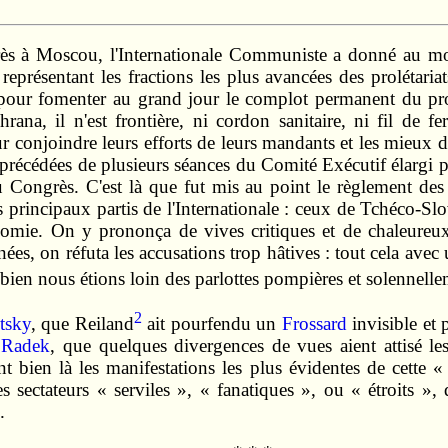
rès à Moscou, l'Internationale Communiste a donné au mo
représentant les fractions les plus avancées des prolétaria
e pour fomenter au grand jour le complot permanent du prol
hrana, il n'est frontière, ni cordon sanitaire, ni fil de f
conjoindre leurs efforts de leurs mandants et les mieux di
précédées de plusieurs séances du Comité Exécutif élargi par
 du Congrès. C'est là que fut mis au point le règlement de
es principaux partis de l'Internationale : ceux de Tchéco-Sl
onomie. On y prononça de vives critiques et de chaleureu
onées, on réfuta les accusations trop hâtives : tout cela av
ien nous étions loin des parlottes pompières et solennelle
2
tsky
, que Reiland
ait pourfendu un
Frossard
invisible et 
c
Radek
, que quelques divergences de vues aient attisé le
 bien là les manifestations les plus évidentes de cette 
es sectateurs « serviles », « fanatiques », ou « étroits »
.