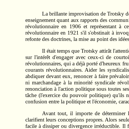
La brillante improvisation de Trotsky d
enseignement quant aux rapports des communiste
révolutionnaire en 1906 et représentant à ce
révolutionnaire en 1921 s'il s'obstinait à in
refonte des doctrines, la mise au point des idées
Il était temps que Trotsky attirât l'atte
sur l'intérêt d'engager avec ceux-ci de courto
révolutionnaires, qui a déjà porté d'heureux frui
courants révolutionnaires. Aider les syndical
abdiquer devant eux, renoncer à faire prévalo
ni marchandage à la minorité syndicale révolut
renonciation à l'action politique sous toutes ses
tâche (l'exercice du pouvoir politique) qu'ils
confusion entre la politique et l'économie, carac
Avant tout, il importe de déterminer l
clarifient leurs conceptions propres. Alors seul
facile à dissiper ou divergence irréductible. I