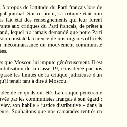
à propos de l'attitude du Parti français lors de
al journal. Sur ce point, sa critique était non
 fait état des renseignements qui leur furent
nte aux critiques du Parti français, de prêter à
iland, lequel n'a jamais demandé que notre Parti
n constaté la carence de nos organes officiels
on ou méconnaissance du mouvement communiste
ées.
tises que Moscou lui impute généreusement. Il est
obilisation de la classe 19, considérée par nos
assé les limites de la critique judicieuse d'un
qu'il tenait tant à dire à Moscou.
dée de ce qu'ils ont été. La critique pénétrante
servée par les communistes français à son égard ;
iev, son habile « justice distributive » dans la
teurs. Souhaitons que nos camarades rentrés en