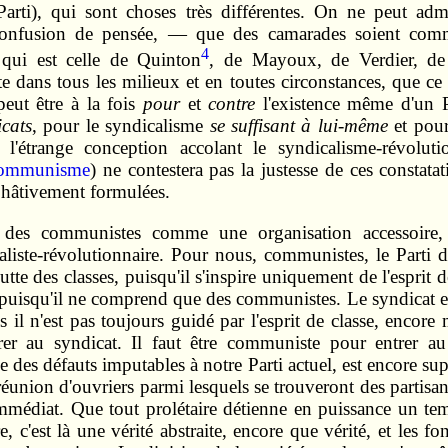
arti), qui sont choses très différentes. On ne peut adme
onfusion de pensée, — que des camarades soient commun
4
, qui est celle de Quinton
, de Mayoux, de Verdier, de b
ans tous les milieux et en toutes circonstances, que ce so
peut être à la fois
pour
et
contre
l'existence même d'un P
cats
, pour le syndicalisme
se suffisant à lui-même
et pour
s l'étrange conception accolant le syndicalisme-révol
Communisme
) ne contestera pas la justesse de ces constat
e hâtivement formulées.
 des communistes comme une organisation accessoire, q
liste-révolutionnaire. Pour nous, communistes, le Parti do
tte des classes, puisqu'il s'inspire uniquement de l'esprit de
 puisqu'il ne comprend que des communistes. Le syndicat est
 il n'est pas toujours guidé par l'esprit de classe, encore
rer au syndicat. Il faut être communiste pour entrer au
des défauts imputables à notre Parti actuel, est encore sup
 réunion d'ouvriers parmi lesquels se trouveront des partis
l immédiat. Que tout prolétaire détienne en puissance un t
 c'est là une vérité abstraite, encore que vérité, et les f