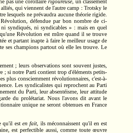
îne pas une corollaire
rigoureuse
, un classement
 alliés, qui viennent de l'autre camp : Trotsky le
ntre lesquels ne prévaudra aucune théorie rigide.
 la Révolution, défendue par bon nombre de ci-
« ni syndiqués, ni syndicables » : mais en quel
r qu'une Révolution est mûre quand il se trouve
ée et partant inapte à faire le meilleur usage de
ute ses champions partout où elle les trouve. Le
tement ; leurs observations sont souvent justes,
e ; si notre Parti contient trop d'éléments petits-
les plus consciemment révolutionnaires, c'est-à-
fluence. Les syndicalistes qui reprochent au Parti
gnement du Parti, leur absentéisme, leur attitude
garde du prolétariat. Nous l'avons dit avant le
lutionnaire unique ne seront obtenues en France
 qu'il est
en fait
, ils méconnaissent qu'il en est
ine, est perfectible aussi, comme toute œuvre