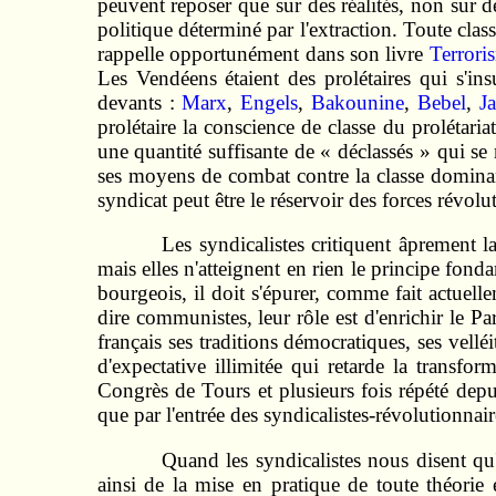
peuvent reposer que sur des réalités, non sur de
politique déterminé par l'extraction. Toute class
rappelle opportunément dans son livre
Terror
Les Vendéens étaient des prolétaires qui s'in
devants :
Marx
,
Engels
,
Bakounine
,
Bebel
,
J
prolétaire la conscience de classe du prolétaria
une quantité suffisante de « déclassés » qui se 
ses moyens de combat contre la classe dominante
syndicat peut être le réservoir des forces révolut
Les syndicalistes critiquent âprement l
mais elles n'atteignent en rien le principe fondam
bourgeois, il doit s'épurer, comme fait actuell
dire communistes, leur rôle est d'enrichir le Par
français ses traditions démocratiques, ses vellé
d'expectative illimitée qui retarde la transfo
Congrès de Tours et plusieurs fois répété depu
que par l'entrée des syndicalistes-révolutionnair
Quand les syndicalistes nous disent qu'
ainsi de la mise en pratique de toute théori