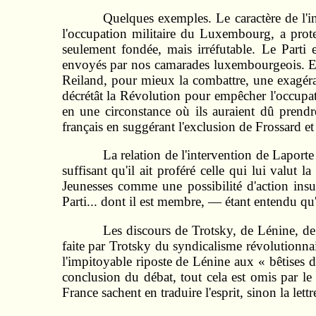
Quelques exemples. Le caractère de l'in
l'occupation militaire du Luxembourg, a protes
seulement fondée, mais irréfutable. Le Parti e
envoyés par nos camarades luxembourgeois. Et il
Reiland, pour mieux la combattre, une exagérati
décrétât la Révolution pour empêcher l'occupa
en une circonstance où ils auraient dû pren
français en suggérant l'exclusion de Frossard et l
La relation de l'intervention de Laporte
suffisant qu'il ait proféré celle qui lui valu
Jeunesses comme une possibilité d'action insur
Parti... dont il est membre, — étant entendu qu'i
Les discours de Trotsky, de Lénine, d
faite par Trotsky du syndicalisme révolutionnair
l'impitoyable riposte de Lénine aux « bêtises d
conclusion du débat, tout cela est omis par l
France sachent en traduire l'esprit, sinon la lett