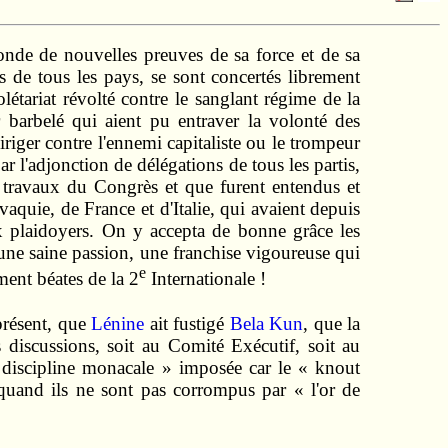
nde de nouvelles preuves de sa force et de sa
ts de tous les pays, se sont concertés librement
étariat révolté contre le sanglant régime de la
er barbelé qui aient pu entraver la volonté des
riger contre l'ennemi capitaliste ou le trompeur
 l'adjonction de délégations de tous les partis,
s travaux du Congrès et que furent entendus et
ovaquie, de France et d'Italie, qui avaient depuis
x plaidoyers. On y accepta de bonne grâce les
ec une saine passion, une franchise vigoureuse qui
e
ment béates de la 2
Internationale !
présent, que
Lénine
ait fustigé
Bela Kun
, que la
s discussions, soit au Comité Exécutif, soit au
« discipline monacale » imposée car le « knout
, quand ils ne sont pas corrompus par « l'or de