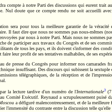
ra compte à notre Parti des discussions qui eurent trait a
ue. Nul doute que ce compte rendu ne soit accueilli avec 
ion sera pour tous la meilleure garantie de la véracité 
naire. Il faut dire que nous ne sommes pas nous-mêmes (no
ons envoyées par nous à notre Parti. Mais nous ne sommes 
e de participer aux travaux du Congrès et de ses commissi
ilitants de tous les pays, et ils doivent s'informer des co
t faire leur profit de ses tentatives malhabiles, de ses expér
u de presse du Congrès pour informer nos camarades franç
nique insuffisant. Des discours qui subissent la sextuple 
missions télégraphiques, de la réception et de l'impression
nal.
3
ar la lecture tardive d'un numéro de l'
Internationale
(7 
is au Comité Exécutif. Reynaud a scrupuleusement puisé d
Moscou
a défiguré malencontreusement, et de la meilleure fo
r l'immensité du contraste entre la discussion telle qu'elle 