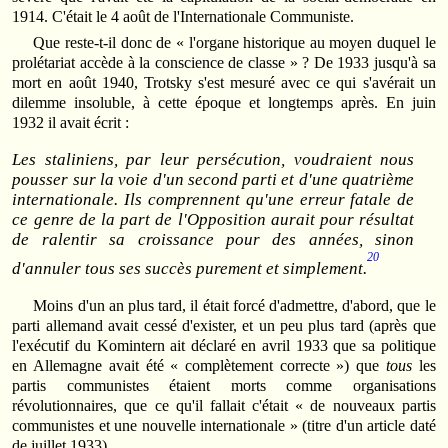
1914. C'était le 4 août de l'Internationale Communiste.
Que reste-t-il donc de « l'organe historique au moyen duquel le
prolétariat accède à la conscience de classe » ? De 1933 jusqu'à sa
mort en août 1940, Trotsky s'est mesuré avec ce qui s'avérait un
dilemme insoluble, à cette époque et longtemps après. En juin
1932 il avait écrit :
Les staliniens, par leur persécution, voudraient nous
pousser sur la voie d'un second parti et d'une quatrième
internationale. Ils comprennent qu'une erreur fatale de
ce genre de la part de l'Opposition aurait pour résultat
de ralentir sa croissance pour des années, sinon
20
d'annuler tous ses succès purement et simplement.
Moins d'un an plus tard, il était forcé d'admettre, d'abord, que le
parti allemand avait cessé d'exister, et un peu plus tard (après que
l'exécutif du Komintern ait déclaré en avril 1933 que sa politique
en Allemagne avait été « complètement correcte ») que
tous
les
partis communistes étaient morts comme organisations
révolutionnaires, que ce qu'il fallait c'était « de nouveaux partis
communistes et une nouvelle internationale » (titre d'un article daté
de juillet 1933).