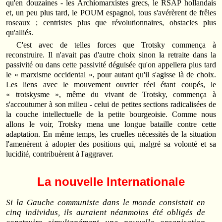
qu'en douzaines - les Archiomarxistes grecs, le RSAP hollandais
et, un peu plus tard, le POUM espagnol, tous s'avérèrent de frêles
roseaux ; centristes plus que révolutionnaires, obstacles plus
qu'alliés.
C'est avec de telles forces que Trotsky commença à
reconstruire. Il n'avait pas d'autre choix sinon la retraite dans la
passivité ou dans cette passivité déguisée qu'on appellera plus tard
le « marxisme occidental », pour autant qu'il s'agisse là de choix.
Les liens avec le mouvement ouvrier réel étant coupés, le
« trotskysme », même du vivant de Trotsky, commença à
s'accoutumer à son milieu - celui de petites sections radicalisées de
la couche intellectuelle de la petite bourgeoisie. Comme nous
allons le voir, Trotsky mena une longue bataille contre cette
adaptation. En même temps, les cruelles nécessités de la situation
l'amenèrent à adopter des positions qui, malgré sa volonté et sa
lucidité, contribuèrent à l'aggraver.
La nouvelle Internationale
Si la Gauche communiste dans le monde consistait en
cinq individus, ils auraient néanmoins été obligés de