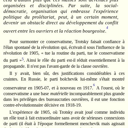
organisées et disciplinées.
Par suite, la social-
démocratie, organisation qui embrasse l'expérience
politique du prolétariat, peut, à un certain moment,
devenir un obstacle direct au développement du conflit
4
ouvert entre les ouvriers et la réaction bourgeoise
.
Pour surmonter ce conservatisme, Trotsky faisait confiance à
l'élan spontané de la révolution qui, écrivait-il sous l'influence de la
révolution de 1905, « tue la routine du parti, tue le conservatisme
5
du parti »
. Ainsi le rôle du parti est-il réduit essentiellement à la
propagande. Il n'est pas l'avant-garde de la classe ouvrière.
Il y avait, bien sûr, des justifications considérables à ces
craintes. En Russie, le parti bolchevik lui-même s'était montré
6
conservateur en 1905-07, et à nouveau en 1917.
A l'ouest, où le
conservatisme a une base
matérielle
incomparablement plus grande
dans les privilèges des bureaucraties ouvrières, il eut une fonction
contre-révolutionnaire décisive en 1918-19.
L'expérience de 1905, où Trotsky avait joué comme individu
un rôle tout à fait extraordinaire sans avoir de sérieuses connexions
de parti (il était à l'époque formellement menchevik mais agissait