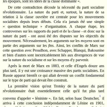
les époques, sont les idées de la classe dominante ».
De cette contradiction découle la nécessité du parti socialiste
révolutionnaire. La nature du parti et, surtout, la nature de sa
relation à la classe ouvrière est centrale pour les mouvements
socialistes depuis leurs débuts. Cela n'a jamais été une simple
« question technique » d'organisation. A chaque étape, les
controverses sur les rapports du parti et de la classe - et donc sur la
nature du parti - ont aussi été des disputes sur les objectifs du
mouvement. Nécessairement, les arguments sur les
moyens
sont en
partie des arguments sur les
fins
. Ainsi, les conflits de Marx sur
cette question avec Proudhon, avec Schapper, Blanqui, Bakounine
et bien d'autres sont inextricablement liés aux divergences de vue
sur la nature du socialisme et sur les moyens d'y parvenir.
Après la mort de Marx en 1883, et celle d'Engels douze ans
plus tard, il y eut une croissance massive des partis socialistes. En
Russie apparut bientôt ce qui allait devenir un conflit fondamental
sur le type de parti qui devait être construit.
La première vision qu'eut Trotsky de la nature du parti
révolutionnaire était essentiellement celle qu'il fut plus tard
1
convenu d'appeler « léniniste ». En fait, selon Isaac Deutscher,
il
arriva à cette conclusion indépendamment de Lénine en 1901,