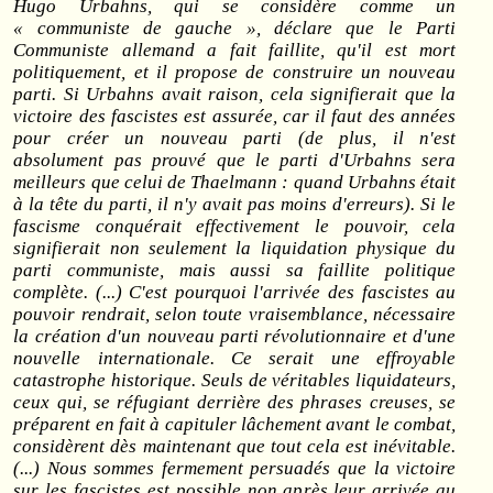
Hugo Urbahns, qui se considère comme un
« communiste de gauche », déclare que le Parti
Communiste allemand a fait faillite, qu'il est mort
politiquement, et il propose de construire un nouveau
parti. Si Urbahns avait raison, cela signifierait que la
victoire des fascistes est assurée, car il faut des années
pour créer un nouveau parti (de plus, il n'est
absolument pas prouvé que le parti d'Urbahns sera
meilleurs que celui de Thaelmann : quand Urbahns était
à la tête du parti, il n'y avait pas moins d'erreurs). Si le
fascisme conquérait effectivement le pouvoir, cela
signifierait non seulement la liquidation physique du
parti communiste, mais aussi sa faillite politique
complète. (...) C'est pourquoi l'arrivée des fascistes au
pouvoir rendrait, selon toute vraisemblance, nécessaire
la création d'un nouveau parti révolutionnaire et d'une
nouvelle internationale. Ce serait une effroyable
catastrophe historique. Seuls de véritables liquidateurs,
ceux qui, se réfugiant derrière des phrases creuses, se
préparent en fait à capituler lâchement avant le combat,
considèrent dès maintenant que tout cela est
inévitable
.
(...) Nous sommes fermement persuadés que la victoire
sur les fascistes est possible non après leur arrivée au