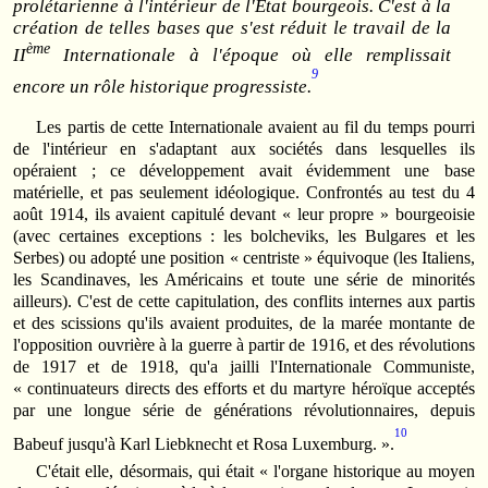
prolétarienne à l'intérieur de l'Etat bourgeois. C'est à la
création de telles bases que s'est réduit le travail de la
ème
II
Internationale à l'époque où elle remplissait
9
encore un rôle historique progressiste.
Les partis de cette Internationale avaient au fil du temps pourri
de l'intérieur en s'adaptant aux sociétés dans lesquelles ils
opéraient ; ce développement avait évidemment une base
matérielle, et pas seulement idéologique. Confrontés au test du 4
août 1914, ils avaient capitulé devant « leur propre » bourgeoisie
(avec certaines exceptions : les bolcheviks, les Bulgares et les
Serbes) ou adopté une position « centriste » équivoque (les Italiens,
les Scandinaves, les Américains et toute une série de minorités
ailleurs). C'est de cette capitulation, des conflits internes aux partis
et des scissions qu'ils avaient produites, de la marée montante de
l'opposition ouvrière à la guerre à partir de 1916, et des révolutions
de 1917 et de 1918, qu'a jailli l'Internationale Communiste,
« continuateurs directs des efforts et du martyre héroïque acceptés
par une longue série de générations révolutionnaires, depuis
10
Babeuf jusqu'à Karl Liebknecht et Rosa Luxemburg. ».
C'était elle, désormais, qui était « l'organe historique au moyen