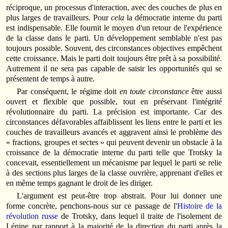
réciproque, un processus d'interaction, avec des couches de plus en
plus larges de travailleurs. Pour
cela
la démocratie interne du parti
est indispensable. Elle fournit le moyen d'un retour de l'expérience
de la classe dans le parti. Un développement semblable n'est pas
toujours possible. Souvent, des circonstances objectives empêchent
cette croissance. Mais le parti doit toujours être prêt à sa possibilité.
Autrement il ne sera pas capable de saisir les opportunités qui se
présentent de temps à autre.
Par conséquent, le régime doit
en toute circonstance
être aussi
ouvert et flexible que possible, tout en préservant l'intégrité
révolutionnaire du parti. La précision est importante. Car des
circonstances défavorables affaiblissent les liens entre le parti et les
couches de travailleurs avancés et aggravent ainsi le problème des
« fractions, groupes et sectes » qui peuvent devenir un obstacle à la
croissance de la démocratie interne du parti telle que Trotsky la
concevait, essentiellement un mécanisme par lequel le parti se relie
à des sections plus larges de la classe ouvrière, apprenant d'elles et
en même temps gagnant le droit de les diriger.
L'argument est peut-être trop abstrait. Pour lui donner une
forme concrète, penchons-nous sur ce passage de l'
Histoire de la
révolution russe
de Trotsky, dans lequel il traite de l'isolement de
Lénine par rapport à la majorité de la direction du parti après la