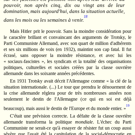
pouvoir, non après cinq, dix ou vingt ans de leur
domination, mais aujourd'hui, dans la situation actuelle,
18
dans les mois ou les semaines à venir.
Mais Hitler prit le pouvoir. Sans la moindre considération pour
le caractère brillant et convaincant des arguments de Trotsky, le
Parti Communiste Allemand, avec son quart de million d'adhérents
et ses six millions de voix (en 1932), maintint son cap fatal. Il fut
écrasé, sans opposer la moindre résistance, et avec lui les
« sociaux-fascistes », les syndicats et la totalité des organisations
politiques, culturelles et sociales créées par la classe ouvrière
allemande dans les soixante années précédentes.
En 1931 Trotsky avait décrit l'Allemagne comme « la clé de la
situation internationale. (...) Le tour que prendra le dénouement de
la crise allemande réglera pour de très nombreuses années non
seulement le destin de l'Allemagne (ce qui en soi est déjà
19
beaucoup), mais aussi le destin de l'Europe et du monde entier. »
C'était une prévision correcte. La défaite de la classe ouvrière
allemande transforma la politique
mondiale
. L'échec du Parti
Communiste ne serait-ce qu'à essayer de résister fut un coup aussi
sévère que l'avait été la capitulation de la social-démocratie en