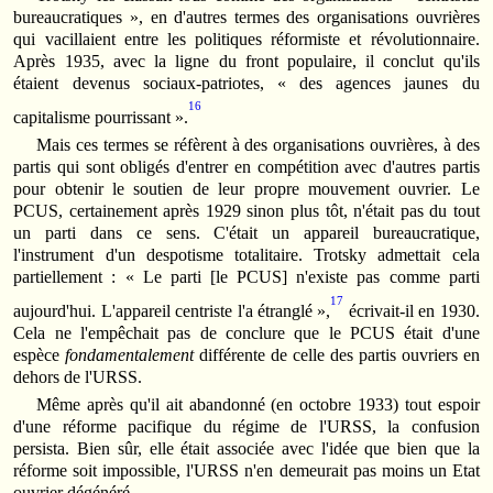
bureaucratiques », en d'autres termes des organisations ouvrières
qui vacillaient entre les politiques réformiste et révolutionnaire.
Après 1935, avec la ligne du front populaire, il conclut qu'ils
étaient devenus sociaux-patriotes, « des agences jaunes du
16
capitalisme pourrissant ».
Mais ces termes se réfèrent à des organisations ouvrières, à des
partis qui sont obligés d'entrer en compétition avec d'autres partis
pour obtenir le soutien de leur propre mouvement ouvrier. Le
PCUS, certainement après 1929 sinon plus tôt, n'était pas du tout
un parti dans ce sens. C'était un appareil bureaucratique,
l'instrument d'un despotisme totalitaire. Trotsky admettait cela
partiellement : « Le parti [le PCUS] n'existe pas comme parti
17
aujourd'hui. L'appareil centriste l'a étranglé »,
écrivait-il en 1930.
Cela ne l'empêchait pas de conclure que le PCUS était d'une
espèce
fondamentalement
différente de celle des partis ouvriers en
dehors de l'URSS.
Même après qu'il ait abandonné (en octobre 1933) tout espoir
d'une réforme pacifique du régime de l'URSS, la confusion
persista. Bien sûr, elle était associée avec l'idée que bien que la
réforme soit impossible, l'URSS n'en demeurait pas moins un Etat
ouvrier dégénéré.