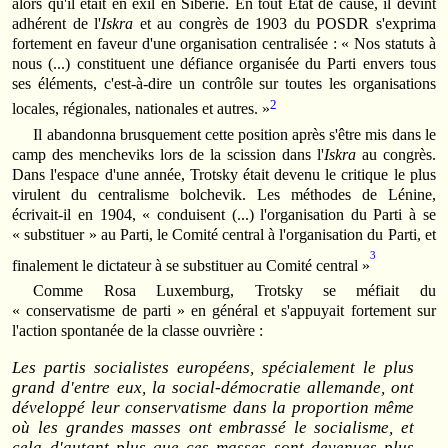
alors qu'il était en exil en Sibérie. En tout Etat de cause, il devint
adhérent de l'
Iskra
et au congrès de 1903 du POSDR s'exprima
fortement en faveur d'une organisation centralisée : « Nos statuts à
nous (...) constituent une défiance organisée du Parti envers tous
ses éléments, c'est-à-dire un contrôle sur toutes les organisations
2
locales, régionales, nationales et autres. »
Il abandonna brusquement cette position après s'être mis dans le
camp des mencheviks lors de la scission dans l'
Iskra
au congrès.
Dans l'espace d'une année, Trotsky était devenu le critique le plus
virulent du centralisme bolchevik. Les méthodes de Lénine,
écrivait-il en 1904, «
conduisent (...) l'organisation du Parti à se
« substituer » au Parti, le Comité central à l'organisation du Parti, et
3
finalement le dictateur à se substituer au Comité central »
Comme Rosa Luxemburg, Trotsky se méfiait du
« conservatisme de parti » en général et s'appuyait fortement sur
l'action spontanée de la classe ouvrière :
Les partis socialistes européens, spécialement le plus
grand d'entre eux, la social-démocratie allemande, ont
développé leur conservatisme dans la proportion même
où les grandes masses ont embrassé le socialisme, et
cela d'autant plus que ces masses sont devenues plus