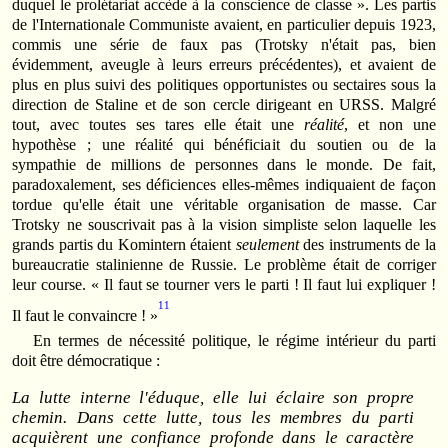
duquel le prolétariat accède à la conscience de classe ». Les partis
de l'Internationale Communiste avaient, en particulier depuis 1923,
commis une série de faux pas (Trotsky n'était pas, bien
évidemment, aveugle à leurs erreurs précédentes), et avaient de
plus en plus suivi des politiques opportunistes ou sectaires sous la
direction de Staline et de son cercle dirigeant en URSS. Malgré
tout, avec toutes ses tares elle était une
réalité
, et non une
hypothèse ; une réalité qui bénéficiait du soutien ou de la
sympathie de millions de personnes dans le monde. De fait,
paradoxalement, ses déficiences elles-mêmes indiquaient de façon
tordue qu'elle était une véritable organisation de masse. Car
Trotsky ne souscrivait pas à la vision simpliste selon laquelle les
grands partis du Komintern étaient
seulement
des instruments de la
bureaucratie stalinienne de Russie. Le problème était de corriger
leur course. « Il faut se tourner vers le parti ! Il faut lui expliquer !
11
Il faut le convaincre ! »
En termes de nécessité politique, le régime intérieur du parti
doit être démocratique :
La lutte interne l'éduque, elle lui éclaire son propre
chemin. Dans cette lutte, tous les membres du parti
acquièrent une confiance profonde dans le caractère