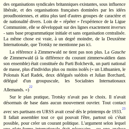
des organisations syndicales britanniques existantes, sous influence
libérale, et des organisations françaises dominées par les idées
proudhoniennes, et attira plus tard d'autres groupes de caractère et
de nationalité divers. Loin de « répéter » l'expérience de la Ligue
Communiste, elle se développait sur des lignes exactement
inverses
- sans base programmatique initiale et sans organisation centralisée.
La même chose est vraie, à un degré moindre, de la Deuxième
Internationale, que Trotsky ne mentionne pas ici.
La référence à Zimmerwald ne tient pas non plus. La
Gauche
de Zimmerwald (à la différence du courant zimmerwaldien dans
son ensemble) était constituée du Parti Bolchevik, un parti national
de masse, plus d'individus plus ou moins isolés (« un Lithuanien, le
Polonais Karl Radek, deux délégués suédois et Julian Borchard,
délégué d'un groupuscule, les Socialistes Internationaux
22
Allemands. »)
Sur le plan pratique, Trotsky n'avait pas le choix. Il n'avait
désormais de base dans aucun mouvement ouvrier. Tout contact
23
avec ses partisans en URSS avait cessé dès le printemps de 1933.
Il fallait assembler tout ce qui pouvait l'être, partout où c'était
possible, pour créer un courant politique. L'argument selon lequel
une plate-forme internationale était nécessaire - ou une analyse