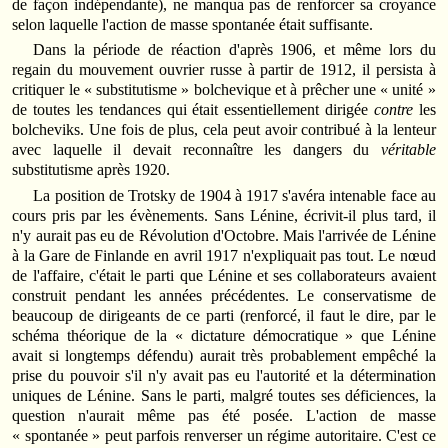
de façon indépendante), ne manqua pas de renforcer sa croyance
selon laquelle l'action de masse spontanée était suffisante.
Dans la période de réaction d'après 1906, et même lors du
regain du mouvement ouvrier russe à partir de 1912, il persista à
critiquer le « substitutisme » bolchevique et à prêcher une « unité »
de toutes les tendances qui était essentiellement dirigée
contre
les
bolcheviks. Une fois de plus, cela peut avoir contribué à la lenteur
avec laquelle il devait reconnaître les dangers du
véritable
substitutisme après 1920.
La position de Trotsky de 1904 à 1917 s'avéra intenable face au
cours pris par les évènements. Sans Lénine, écrivit-il plus tard, il
n'y aurait pas eu de Révolution d'Octobre. Mais l'arrivée de Lénine
à la Gare de Finlande en avril 1917 n'expliquait pas tout. Le nœud
de l'affaire, c'était le parti que Lénine et ses collaborateurs avaient
construit pendant les années précédentes. Le conservatisme de
beaucoup de dirigeants de ce parti (renforcé, il faut le dire, par le
schéma théorique de la « dictature démocratique » que Lénine
avait si longtemps défendu) aurait très probablement empêché la
prise du pouvoir s'il n'y avait pas eu l'autorité et la détermination
uniques de Lénine. Sans le parti, malgré toutes ses déficiences, la
question n'aurait même pas été posée. L'action de masse
« spontanée » peut parfois renverser un régime autoritaire. C'est ce