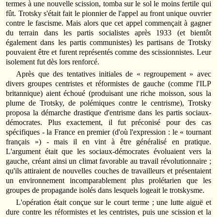
termes à une nouvelle scission, tomba sur le sol le moins fertile qui
fût. Trotsky s'était fait le pionnier de l'appel au front unique ouvrier
contre le fascisme. Mais alors que cet appel commençait à gagner
du terrain dans les partis socialistes après 1933 (et bientôt
également dans les partis communistes) les partisans de Trotsky
pouvaient être et furent représentés comme des scissionnistes. Leur
isolement fut dès lors renforcé.
Après que des tentatives initiales de « regroupement » avec
divers groupes centristes et réformistes de gauche (comme l'ILP
britannique) aient échoué (produisant une riche moisson, sous la
plume de Trotsky, de polémiques contre le centrisme), Trotsky
proposa la démarche drastique d'entrisme dans les partis sociaux-
démocrates. Plus exactement, il fut préconisé pour des cas
spécifiques - la France en premier (d'où l'expression : le « tournant
français ») - mais il en vint à être généralisé en pratique.
L'argument était que les sociaux-démocrates évoluaient vers la
gauche, créant ainsi un climat favorable au travail révolutionnaire ;
qu'ils attiraient de nouvelles couches de travailleurs et présentaient
un environnement incomparablement plus prolétarien que les
groupes de propagande isolés dans lesquels logeait le trotskysme.
L'opération était conçue sur le court terme ; une lutte aiguë et
dure contre les réformistes et les centristes, puis une scission et la