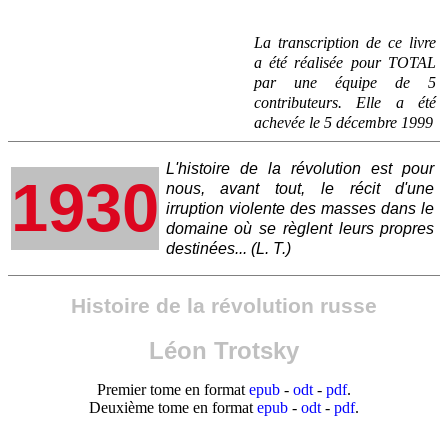
La transcription de ce livre
a été réalisée pour TOTAL
par une équipe de 5
contributeurs. Elle a été
achevée le 5 décembre 1999
L'histoire de la révolution est pour
1930
nous, avant tout, le récit d'une
irruption violente des masses dans le
domaine où se règlent leurs propres
destinées... (L. T.)
Histoire de la révolution russe
Léon Trotsky
Premier tome en format
epub
-
odt
-
pdf
.
Deuxième tome en format
epub
-
odt
-
pdf
.