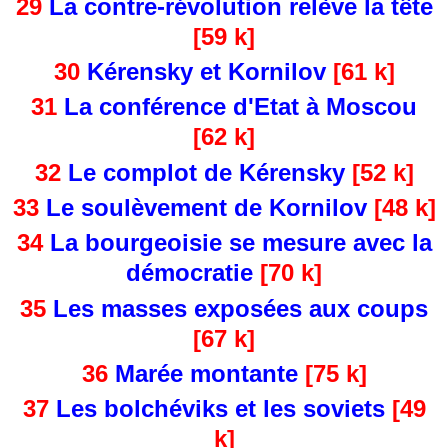
29
La contre-révolution relève la tête
[59 k]
30
Kérensky et Kornilov
[61 k]
31
La conférence d'Etat à Moscou
[62 k]
32
Le complot de Kérensky
[52 k]
33
Le soulèvement de Kornilov
[48 k]
34
La bourgeoisie se mesure avec la
démocratie
[70 k]
35
Les masses exposées aux coups
[67 k]
36
Marée montante
[75 k]
37
Les bolchéviks et les soviets
[49
k]