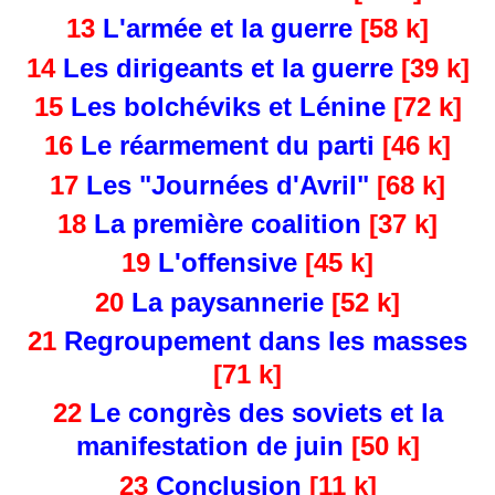
13
L'armée et la guerre
[58 k]
14
Les dirigeants et la guerre
[39 k]
15
Les bolchéviks et Lénine
[72 k]
16
Le réarmement du parti
[46 k]
17
Les "Journées d'Avril"
[68 k]
18
La première coalition
[37 k]
19
L'offensive
[45 k]
20
La paysannerie
[52 k]
21
Regroupement dans les masses
[71 k]
22
Le congrès des soviets et la
manifestation de juin
[50 k]
23
Conclusion
[11 k]