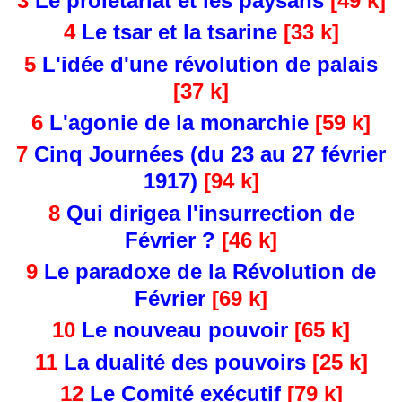
3
Le prolétariat et les paysans
[49 k]
4
Le tsar et la tsarine
[33 k]
5
L'idée d'une révolution de palais
[37 k]
6
L'agonie de la monarchie
[59 k]
7
Cinq Journées (du 23 au 27 février
1917)
[94 k]
8
Qui dirigea l'insurrection de
Février ?
[46 k]
9
Le paradoxe de la Révolution de
Février
[69 k]
10
Le nouveau pouvoir
[65 k]
11
La dualité des pouvoirs
[25 k]
12
Le Comité exécutif
[79 k]