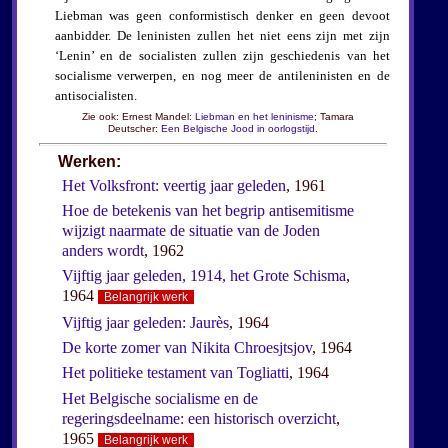
Liebman was geen conformistisch denker en geen devoot
aanbidder. De leninisten zullen het niet eens zijn met zijn
‘Lenin’ en de socialisten zullen zijn geschiedenis van het
socialisme verwerpen, en nog meer de antileninisten en de
antisocialisten.
Zie ook: Ernest Mandel:
Liebman en het leninisme
; Tamara
Deutscher:
Een Belgische Jood in oorlogstijd
.
Werken:
Het Volksfront: veertig jaar geleden
, 1961
Hoe de betekenis van het begrip antisemitisme
wijzigt naarmate de situatie van de Joden
anders wordt
, 1962
Vijftig jaar geleden, 1914, het Grote Schisma
,
1964
Belangrijk werk
Vijftig jaar geleden: Jaurès
, 1964
De korte zomer van Nikita Chroesjtsjov
, 1964
Het politieke testament van Togliatti
, 1964
Het Belgische socialisme en de
regeringsdeelname: een historisch overzicht
,
1965
Belangrijk werk