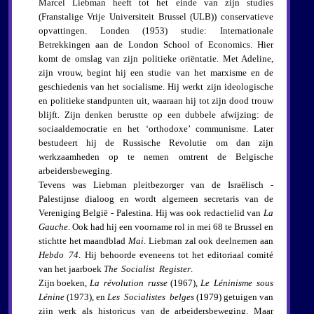
Marcel Liebman heeft tot het einde van zijn studies
(Franstalige Vrije Universiteit Brussel (ULB)) conservatieve
opvattingen. Londen (1953) studie: Internationale
Betrekkingen aan de London School of Economics. Hier
komt de omslag van zijn politieke oriëntatie. Met Adeline,
zijn vrouw, begint hij een studie van het marxisme en de
geschiedenis van het socialisme. Hij werkt zijn ideologische
en politieke standpunten uit, waaraan hij tot zijn dood trouw
blijft. Zijn denken berustte op een dubbele afwijzing: de
sociaaldemocratie en het ‘orthodoxe’ communisme. Later
bestudeert hij de Russische Revolutie om dan zijn
werkzaamheden op te nemen omtrent de Belgische
arbeidersbeweging.
Tevens was Liebman pleitbezorger van de Israëlisch -
Palestijnse dialoog en wordt algemeen secretaris van de
Vereniging België - Palestina. Hij was ook redactielid van
La
Gauche
. Ook had hij een voorname rol in mei 68 te Brussel en
stichtte het maandblad
Mai
. Liebman zal ook deelnemen aan
Hebdo 74
. Hij behoorde eveneens tot het editoriaal comité
van het jaarboek
The Socialist Register
.
Zijn boeken,
La révolution russe
(1967),
Le Léninisme sous
Lénine
(1973), en
Les Socialistes belges
(1979) getuigen van
zijn werk als historicus van de arbeidersbeweging. Maar