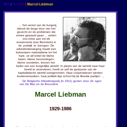
MIA
:
Archief
: Marcel Liebman
... ‘het verzet van de burgerij,
alsook de lange duur van het
gevecht en de problemen die
ermee gepaard gaan ... zetten
ons ertoe aan om dit
revisionisme
(van Bernstein)
in
de praktijk te brengen
. De
arbeidersbeweging maakt een
bekrompen materialisme tot het
hare, ze wil enkel de kleine
baten, kleine hervormingen,
kleine voordelen, binnen het
kader van een burgerlijke wereld. In plaats van de wereld naar haar
beeld te veranderen, heeft ze zelf de gedaante van de
kapitalistische wereld overgenomen. Haar coöperatieven werden
kruidenierszaken, haar politiek liep school bij de liberale partijen’ ...
De Belgische Arbeiderspartij (in 1911) gezien door de ogen
van De Man en de Brouckère
Marcel Liebman
1929-1986