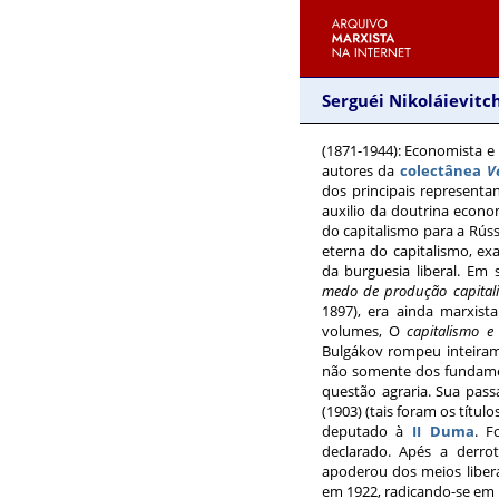
Serguéi Nikoláievitc
(1871-1944)
: Economista e 
autores da
colectânea
V
dos principais represen
auxilio da doutrina econ
do capitalismo para a Rú
eterna do capitalismo, ex
da burguesia liberal. Em
medo de produção capitali
1897), era ainda marxist
volumes, O
capitalismo e 
Bulgákov rompeu inteiram
não somente dos fundamen
questão agraria. Sua pa
(1903) (tais foram os títul
deputado à
II Duma
. 
declarado. Apés a derro
apoderou dos meios libera
em 1922, radicando-se em 