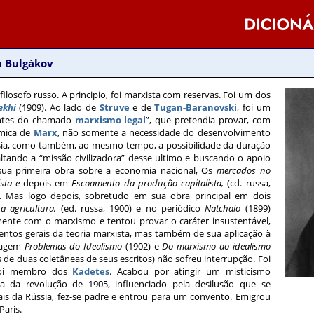
h Bulgákov
filosofo russo. A principio, foi marxista com reservas. Foi um dos
ekhi
(1909). Ao lado de
Struve
e de
Tugan-Baranovski
, foi um
tantes do chamado
marxismo legal
”, que pretendia provar, com
omica de
Marx
, não somente a necessidade do desenvolvimento
ssia, como também, ao mesmo tempo, a possibilidade da duração
altando a “missão civilizadora” desse ultimo e buscando o apoio
 sua primeira obra sobre a economia nacional, Os
mercados no
sta e
depois em
Escoamento da produção capitalista,
(cd. russa,
a. Mas logo depois, sobretudo em sua obra principal em dois
a agricultura,
(ed. russa, 1900) e no periódico
Natchalo
(1899)
ente com o marxismo e tentou provar o caráter insustentável,
tos gerais da teoria marxista, mas também de sua aplicação à
ssagem
Problemas do Idealismo
(1902) e
Do marxismo ao idealismo
os de duas coletâneas de seus escritos) não sofreu interrupção. Foi
Foi membro dos
Kadetes
. Acabou por atingir um misticismo
ta da revolução de 1905, influenciado pela desilusão que se
is da Rússia, fez-se padre e entrou para um convento. Emigrou
Paris.