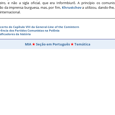
ro, e não a sigla oficial, que era Informbiurô. A princípio os comunist
o da imprensa burguesa, mas, por fim,
Khrustchov
a utilizou, dando-lhe,
nternacional.
certo do Capítulo VIII da General-Line of the Comintern
ência dos Partidos Comunistas na Polônia
sificadores da história
MIA
Seção em Português
Temática