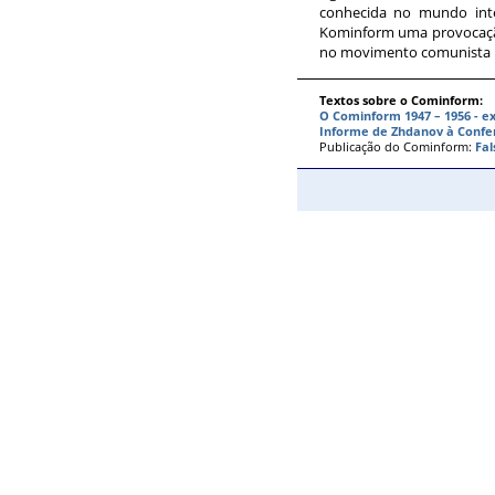
conhecida no mundo intei
Kominform uma provocaçã
no movimento comunista i
Textos sobre o Cominform:
O Cominform 1947 – 1956 - ex
Informe de Zhdanov à Confer
Publicação do Cominform:
Fal