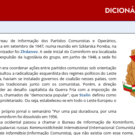
reau de Informação dos Partidos Comunistas e Operários,
ada em setembro de 1947, numa reunião em Szklarska Poreba, na
anizador foi
Zhdanov
. A sede inicial do Cominform era localizada
expulsão da Iugoslávia do grupo, em junho de 1948, a sede foi
.
 era coordenar ações entre partidos comunistas sob orientação
esultou a radicalização esquerdista dos regimes políticos do Leste
, haviam se instalado governos de coalizão nesses países, com
dos tradicionais junto com os comunistas. Porém, a direção
nder ao desafio capitalista da Guerra Fria com a imposição de
s, chamados de "democracia popular", que
Stalin
definiu como
proletariado. Ou seja, estabeleceu-se em todo o Leste Europeu o
 próprio jornal o semanário "Por uma paz duradoura, por uma
ominform foi dissolvido em 1956.
nsa ocidental passou a chamar o Bureau de Informação de Kominform, 
 palavras russas
Kommunistítcheskii Internatsional
(Internacional Comunista)
ia Informátsia
(Informação Comunista), que não existia com esse nome. 