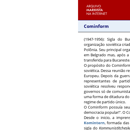
Cominform
(1947-1956)
: Sigla do Bu
organização soviética cri
Polônia. Seu principal org
em Belgrado mas, após a 
transferida para Bucareste
O propósito do Cominform
soviética. Dessa reunião r
Europeu. Depois da guerra
representantes de parti
soviética resolveu respo
governos só de comunista
uma forma de ditadura do 
regime de partido único.
O Cominform possuía seu
democracia popular!". O C
Desde o inicio, a impre
Komintern
, formada das
sigla do
Kommunistítcheska