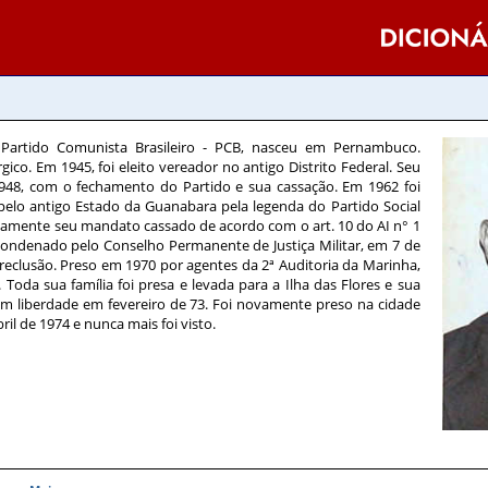
o Partido Comunista Brasileiro - PCB, nasceu em Pernambuco.
gico. Em 1945, foi eleito vereador no antigo Distrito Federal. Seu
948, com o fechamento do Partido e sua cassação. Em 1962 foi
pelo antigo Estado da Guanabara pela legenda do Partido Social
ovamente seu mandato cassado de acordo com o art. 10 do AI n° 1
 condenado pelo Conselho Permanente de Justiça Militar, em 7 de
 reclusão. Preso em 1970 por agentes da 2ª Auditoria da Marinha,
 Toda sua família foi presa e levada para a Ilha das Flores e sua
em liberdade em fevereiro de 73. Foi novamente preso na cidade
ril de 1974 e nunca mais foi visto.