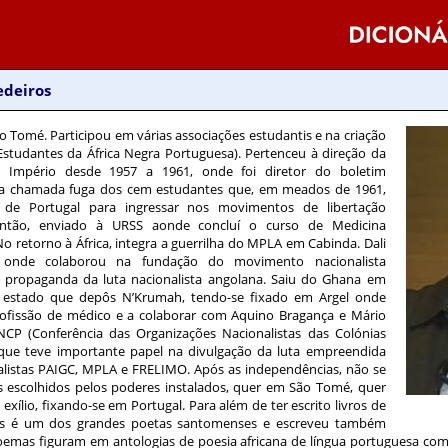
edeiros
o Tomé. Participou em várias associações estudantis e na criação
studantes da África Negra Portuguesa). Pertenceu à direção da
 Império desde 1957 a 1961, onde foi diretor do boletim
na chamada fuga dos cem estudantes que, em meados de 1961,
 de Portugal para ingressar nos movimentos de libertação
 então, enviado à URSS aonde concluí o curso de Medicina
 retorno à África, integra a guerrilha do MPLA em Cabinda. Dali
a onde colaborou na fundação do movimento nacionalista
 propaganda da luta nacionalista angolana. Saiu do Ghana em
 estado que depôs N’Krumah, tendo-se fixado em Argel onde
rofissão de médico e a colaborar com Aquino Bragança e Mário
CP (Conferência das Organizações Nacionalistas das Colónias
que teve importante papel na divulgação da luta empreendida
listas PAIGC, MPLA e FRELIMO. Após as independências, não se
s escolhidos pelos poderes instalados, quer em São Tomé, quer
exílio, fixando-se em Portugal. Para além de ter escrito livros de
os é um dos grandes poetas santomenses e escreveu também
poemas figuram em antologias de poesia africana de língua portuguesa com