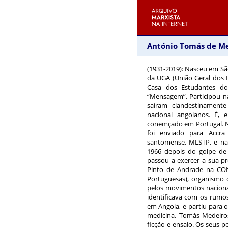
António Tomás de M
(1931-2019)
: Nasceu em Sã
da UGA (União Geral dos E
Casa dos Estudantes do
“Mensagem”. Participou 
saíram clandestinamente
nacional angolanos. É,
conemçado em Portugal. No
foi enviado para Accr
santomense, MLSTP, e na
1966 depois do golpe de
passou a exercer a sua p
Pinto de Andrade na CON
Portuguesas), organismo 
pelos movimentos naciona
identificava com os rumo
em Angola, e partiu para o 
medicina, Tomás Medeir
ficção e ensaio. Os seus 