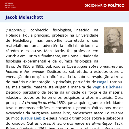
Jacob Moleschott
(1822-1893)
: conhecido fisiologista, nascido na
Holanda. Foi, a princípio, professor na Universidade
de Heidelberg, mas tendo-lhe acarretado o seu
materialismo uma advertência oficial, deixou a
cátedra e exilou-se. Mais tarde, foi professor em
Zurich e em Turim e, finalmente, em Roma. Criador da
fisiologia experimental e da química fisiológica na
Itália. De 1856 a 1893, publicou as
Observações sobre a natureza do
homem e dos animais.
Dedicou-se, sobretudo, a estudos sobre a
enervação do coração, a influência da luz sobre a respiração, a troca
de matéria e alimentação. A princípio, partidário de
Hegel
, tornou-
se, mais tarde, materialista vulgar à maneira de
Vogt
e
Büchner
.
Decidido partidário da teoria da unidade da força e da matéria,
relaciona todos os fenômenos psíquicos a atos materiais. Obra
principal:
A circulação da vida,
1852, que adquiriu grande celebridade,
teve numerosas edições e encontrou, grandes êxitos nos meios
avançados da burguesia. Nesse livro, Moleschott atacou o celebre
químico
Justus Liebig
e seus hinos ditirâmbicos sobre a sabedoria
do criador. Outras obras:
A teoria dos meios de alimentação,
1857;
Esboço fisiológico,
1861, bem como uma autobiografia:
Para meus